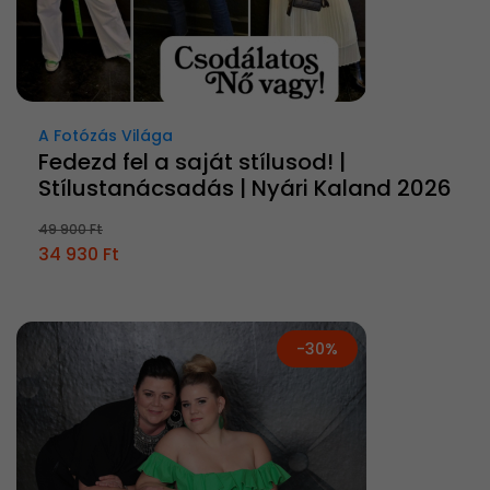
A Fotózás Világa
Fedezd fel a saját stílusod! |
Stílustanácsadás | Nyári Kaland 2026
49 900 Ft
34 930 Ft
-30%