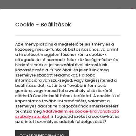
0
Cookie - Beállítások
Egyedi Élmények
Fotózás ajándékba akár teljes
Az elmenyplaza.hu a megfelelő teljesítmény és a
átalakítással
közösségimédia-funkciók biztosításához, valamint
a hirdetések megjelenítéséhez kéri a cookie-k
Napjainkban kincset érnek az előhívott
elfogadását. A harmadik felek közösségimédia- és
hirdetési cookie-jai használatával biztosítunk
fényképek. Egy profi fotózás képeit vétek lenne
közösségimédia-funkciókat, és jelenítünk meg
kizárólag digitális formában tárolni, hiszen az
személyre szabott reklámokat. Ha több
alkalom hangulata és a megörökített
információra van szükséged, vagy kiegészítenéd a
beállításaidat, kattints a További információ
események úgy válnak örök emlékké, ha
gombra, vagy keresd fel a webhely alsó részéről
nézegetjük őket. Válassz az ÉlményPláza
elérhető Cookie-beállítások területet. A cookie-kkal
kapcsolatos további információért, valamint a
izgalmas fotózás kuponjai közül, hogy az
személyes adatok feldolgozásának ismertetéséért
elkészült képek és velük együtt a szép emlékek
tekintsd meg
Adatvédelmi és cookie-kra vonatkozó
szabályzatunkat
. Elfogadod ezeket a cookie-kat és
kikerülhessenek a falra. Őrizd meg a pillanat
az érintett személyes adatok feldolgozását?
varázsát az örökkévalóságnak, válaszd
élményfotózásainkat!
TOVÁBBI INFORMÁCIÓ