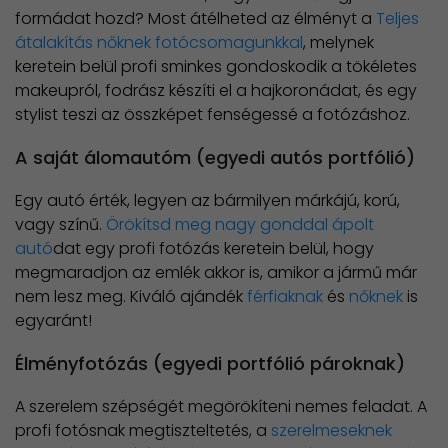
formádat hozd? Most átélheted az élményt a
Teljes
átalakítás nőknek fotócsomagunkkal
, melynek
keretein belül profi sminkes gondoskodik a tökéletes
makeupról, fodrász készíti el a hajkoronádat, és egy
stylist teszi az összképet fenségessé a fotózáshoz.
A saját álomautóm (egyedi autós portfólió)
Egy autó érték, legyen az bármilyen márkájú, korú,
vagy színű.
Örökítsd meg nagy gonddal ápolt
autó
dat egy profi fotózás keretein belül, hogy
megmaradjon az emlék akkor is, amikor a jármű már
nem lesz meg. Kiváló ajándék
férfiaknak
és
nőknek
is
egyaránt!
Élményfotózás (egyedi portfólió pároknak)
A szerelem szépségét megörökíteni nemes feladat. A
profi fotósnak megtiszteltetés, a
szerelmeseknek