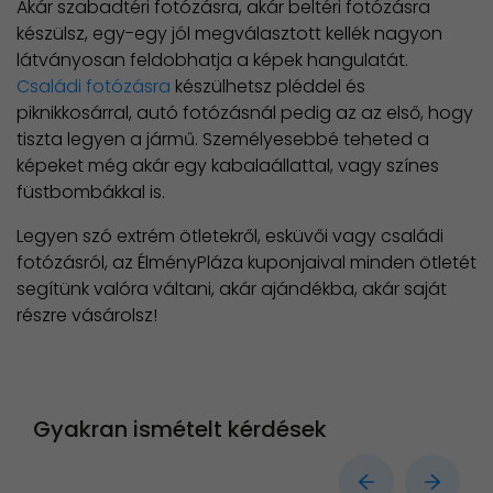
Akár szabadtéri fotózásra, akár beltéri fotózásra
készülsz, egy-egy jól megválasztott kellék nagyon
látványosan feldobhatja a képek hangulatát.
Családi fotózásra
készülhetsz pléddel és
piknikkosárral, autó fotózásnál pedig az az első, hogy
tiszta legyen a jármű. Személyesebbé teheted a
képeket még akár egy kabalaállattal, vagy színes
füstbombákkal is.
Legyen szó extrém ötletekről, esküvői vagy családi
fotózásról, az ÉlményPláza kuponjaival minden ötletét
segítünk valóra váltani, akár ajándékba, akár saját
részre vásárolsz!
Gyakran ismételt kérdések