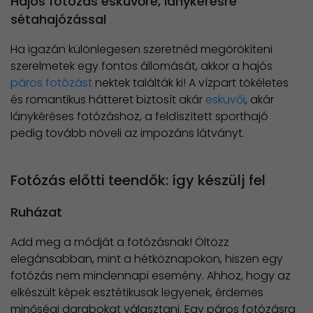
Hajós fotózás esküvőre, lánykérésre
sétahajózással
Ha igazán különlegesen szeretnéd megörökíteni
szerelmetek egy fontos állomását, akkor a hajós
páros fotózást
nektek találták ki! A vízpart tökéletes
és romantikus hátteret biztosít akár
esküvői
, akár
lánykéréses fotózáshoz, a feldíszített sporthajó
pedig tovább növeli az impozáns látványt.
Fotózás előtti teendők: így készülj fel
Ruházat
Add meg a módját a fotózásnak! Öltözz
elegánsabban, mint a hétköznapokon, hiszen egy
fotózás nem mindennapi esemény. Ahhoz, hogy az
elkészült képek esztétikusak legyenek, érdemes
minőségi darabokat választani. Egy páros fotózásra