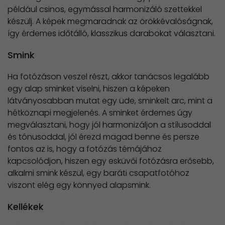
például csinos, egymással harmonizáló szettekkel
készülj. A képek megmaradnak az örökkévalóságnak,
így érdemes időtálló, klasszikus darabokat választani.
Smink
Ha fotózáson veszel részt, akkor tanácsos legalább
egy alap sminket viselni, hiszen a képeken
látványosabban mutat egy üde, sminkelt arc, mint a
hétköznapi megjelenés. A sminket érdemes úgy
megválasztani, hogy jól harmonizáljon a stílusoddal
és tónusoddal, jól érezd magad benne és persze
fontos az is, hogy a fotózás témájához
kapcsolódjon, hiszen egy esküvői fotózásra erősebb,
alkalmi smink készül, egy baráti csapatfotóhoz
viszont elég egy könnyed alapsmink.
Kellékek