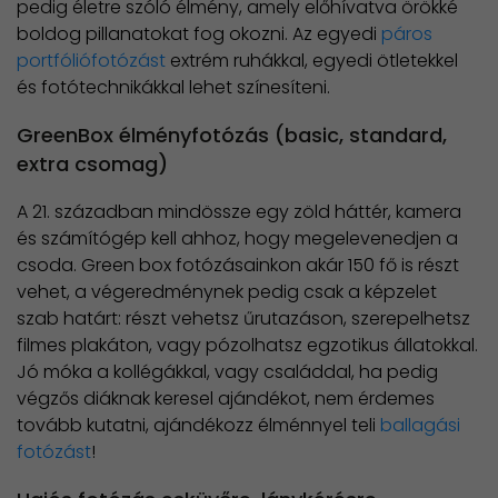
pedig életre szóló élmény, amely előhívatva örökké
boldog pillanatokat fog okozni. Az egyedi
páros
portfóliófotózást
extrém ruhákkal, egyedi ötletekkel
és fotótechnikákkal lehet színesíteni.
GreenBox élményfotózás (basic, standard,
extra csomag)
A 21. században mindössze egy zöld háttér, kamera
és számítógép kell ahhoz, hogy megelevenedjen a
csoda. Green box fotózásainkon akár 150 fő is részt
vehet, a végeredménynek pedig csak a képzelet
szab határt: részt vehetsz űrutazáson, szerepelhetsz
filmes plakáton, vagy pózolhatsz egzotikus állatokkal.
Jó móka a kollégákkal, vagy családdal, ha pedig
végzős diáknak keresel ajándékot, nem érdemes
tovább kutatni, ajándékozz élménnyel teli
ballagási
fotózást
!