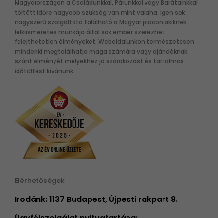
Magyarországon a Családunkkal, Párunkkal vagy Barátainkkal
töltött időre nagyobb szükség van mint valaha. Igen sok
nagyszerű szolgáltató található a Magyar piacon akiknek
lelkiismeretes munkája által sok ember szerezhet
felejthetetlen élményeket. Weboldalunkon természetesen
mindenki megtalálhatja maga számára vagy ajándéknak
szánt élményét melyekhez jó szórakozást és tartalmas
időtöltést kívánunk.
Elérhetőségek
Irodánk: 1137 Budapest, Újpesti rakpart 8.
Ügyfélszolgálat nyitvatartása: