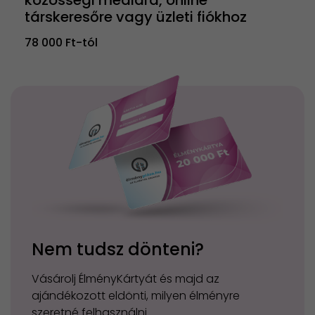
közösségi médiára, online
társkeresőre vagy üzleti fiókhoz
78 000 Ft-tól
Nem tudsz dönteni?
Vásárolj ÉlményKártyát és majd az
ajándékozott eldönti, milyen élményre
szeretné felhasználni.