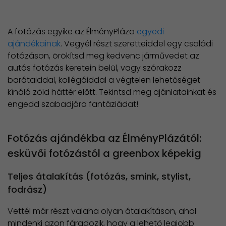
A fotózás egyike az ÉlményPláza
egyedi
ajándékainak
. Vegyél részt szeretteiddel egy családi
fotózáson, örökítsd meg kedvenc járművedet az
autós fotózás keretein belül, vagy szórakozz
barátaiddal, kollégáiddal a végtelen lehetőséget
kínáló zöld háttér előtt. Tekintsd meg ajánlatainkat és
engedd szabadjára fantáziádat!
Fotózás ajándékba az ÉlményPlázától:
esküvői fotózástól a greenbox képekig
Teljes átalakítás (fotózás, smink, stylist,
fodrász)
Vettél már részt valaha olyan átalakításon, ahol
mindenki azon fáradozik, hogy a lehető legjobb