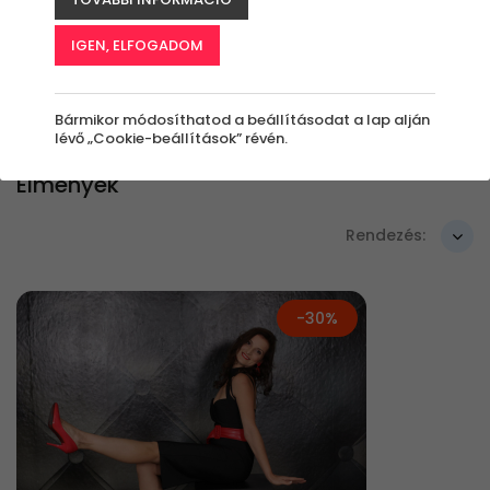
IGEN, ELFOGADOM
Szűrők beállítása
Bármikor módosíthatod a beállításodat a lap alján
lévő „Cookie-beállítások” révén.
Élmények
Rendezés:
-30%