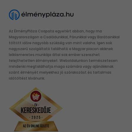
Az ÉlményPláza Csapata egyetért abban, hogy ma
Magyarországon a Családunkkal, Párunkkal vagy Barátainkkal
töltött időre nagyobb szükség van mint valaha. Igen sok
nagyszerű szolgáltató található a Magyar piacon akiknek
lelkiismeretes munkája által sok ember szerezhet
felejthetetlen élményeket. Weboldalunkon természetesen
mindenki megtalálhatja maga számára vagy ajándéknak
szánt élményét melyekhez jó szórakozást és tartalmas
időtöltést kívánunk.