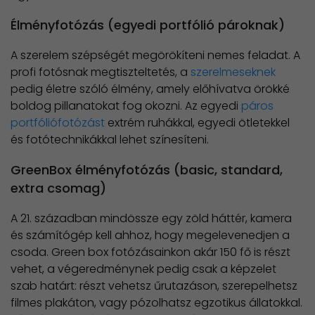
Élményfotózás (egyedi portfólió pároknak)
A szerelem szépségét megörökíteni nemes feladat. A
profi fotósnak megtiszteltetés, a
szerelmeseknek
pedig életre szóló élmény, amely előhívatva örökké
boldog pillanatokat fog okozni. Az egyedi
páros
portfóliófotózást
extrém ruhákkal, egyedi ötletekkel
és fotótechnikákkal lehet színesíteni.
GreenBox élményfotózás (basic, standard,
extra csomag)
A 21. században mindössze egy zöld háttér, kamera
és számítógép kell ahhoz, hogy megelevenedjen a
csoda. Green box fotózásainkon akár 150 fő is részt
vehet, a végeredménynek pedig csak a képzelet
szab határt: részt vehetsz űrutazáson, szerepelhetsz
filmes plakáton, vagy pózolhatsz egzotikus állatokkal.