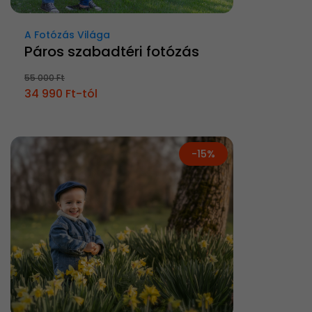
A Fotózás Világa
Páros szabadtéri fotózás
55 000 Ft
34 990 Ft-tól
-15%