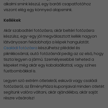
alkalmi smink készül, egy baráti csapatfotóhoz
viszont elég egy könnyed alapsmink.
Kellékek
Akár szabadtéri fotózásra, akár beltéri fotózásra
készülsz, egy-egy jól megválasztott kellék nagyon
látványosan feldobhatja a képek hangulatát.
Családi fotózásra
készülhetsz pléddel és
piknikkosárral, autó fotózásnál pedig az az első, hogy
tiszta legyen a jármű. Személyesebbé teheted a
képeket még akár egy kabalaállattal, vagy színes
füstbombákkal is.
Legyen szó extrém ötletekről, esküvői vagy családi
fotózásról, az ÉlményPláza kuponjaival minden ötletét
segítünk valóra váltani, akár ajándékba, akár saját
részre vásárolsz!