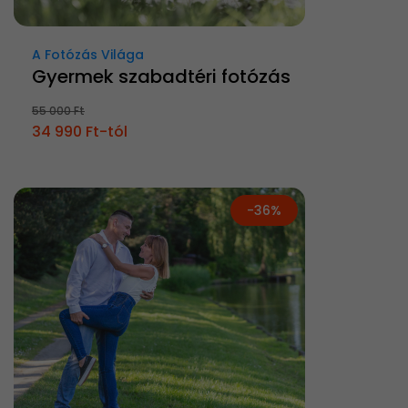
A Fotózás Világa
Gyermek szabadtéri fotózás
55 000 Ft
34 990 Ft-tól
-36%