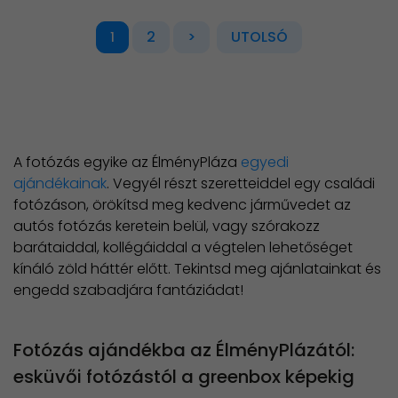
2
>
UTOLSÓ
1
A fotózás egyike az ÉlményPláza
egyedi
ajándékainak
. Vegyél részt szeretteiddel egy családi
fotózáson, örökítsd meg kedvenc járművedet az
autós fotózás keretein belül, vagy szórakozz
barátaiddal, kollégáiddal a végtelen lehetőséget
kínáló zöld háttér előtt. Tekintsd meg ajánlatainkat és
engedd szabadjára fantáziádat!
Fotózás ajándékba az ÉlményPlázától:
esküvői fotózástól a greenbox képekig