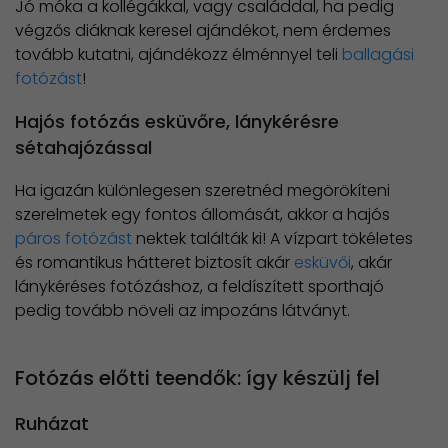
Jó móka a kollégákkal, vagy családdal, ha pedig
végzős diáknak keresel ajándékot, nem érdemes
tovább kutatni, ajándékozz élménnyel teli
ballagási
fotózást
!
Hajós fotózás esküvőre, lánykérésre
sétahajózással
Ha igazán különlegesen szeretnéd megörökíteni
szerelmetek egy fontos állomását, akkor a hajós
páros fotózást
nektek találták ki! A vízpart tökéletes
és romantikus hátteret biztosít akár
esküvői
, akár
lánykéréses fotózáshoz, a feldíszített sporthajó
pedig tovább növeli az impozáns látványt.
Fotózás előtti teendők: így készülj fel
Ruházat