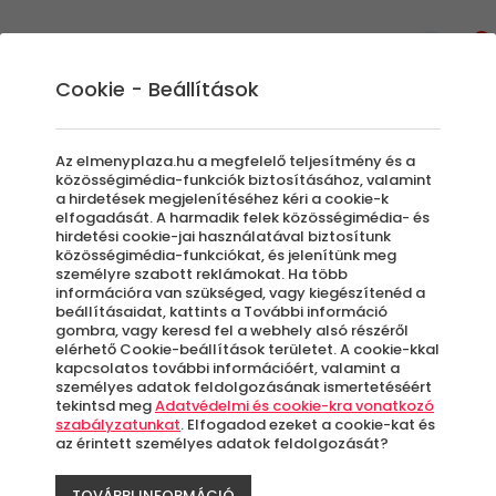
0
Cookie - Beállítások
Egyedi Élmények
Fotózás ajándékba akár teljes
Az elmenyplaza.hu a megfelelő teljesítmény és a
átalakítással
közösségimédia-funkciók biztosításához, valamint
a hirdetések megjelenítéséhez kéri a cookie-k
Napjainkban kincset érnek az előhívott
elfogadását. A harmadik felek közösségimédia- és
hirdetési cookie-jai használatával biztosítunk
fényképek. Egy profi fotózás képeit vétek lenne
közösségimédia-funkciókat, és jelenítünk meg
kizárólag digitális formában tárolni, hiszen az
személyre szabott reklámokat. Ha több
alkalom hangulata és a megörökített
információra van szükséged, vagy kiegészítenéd a
beállításaidat, kattints a További információ
események úgy válnak örök emlékké, ha
gombra, vagy keresd fel a webhely alsó részéről
nézegetjük őket. Válassz az ÉlményPláza
elérhető Cookie-beállítások területet. A cookie-kkal
kapcsolatos további információért, valamint a
izgalmas fotózás kuponjai közül, hogy az
személyes adatok feldolgozásának ismertetéséért
elkészült képek és velük együtt a szép emlékek
tekintsd meg
Adatvédelmi és cookie-kra vonatkozó
szabályzatunkat
. Elfogadod ezeket a cookie-kat és
kikerülhessenek a falra. Őrizd meg a pillanat
az érintett személyes adatok feldolgozását?
varázsát az örökkévalóságnak, válaszd
élményfotózásainkat!
TOVÁBBI INFORMÁCIÓ