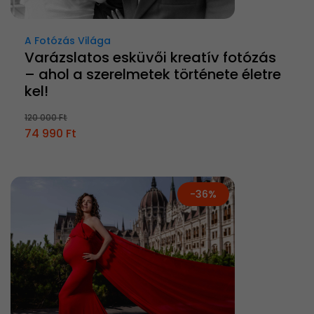
A Fotózás Világa
Varázslatos esküvői kreatív fotózás
– ahol a szerelmetek története életre
kel!
120 000 Ft
74 990 Ft
-36%