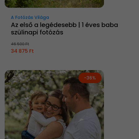
A Fotózás Világa
Az első a legédesebb | 1 éves baba
szülinapi fotózás
46 500 Ft
34 875 Ft
-36%