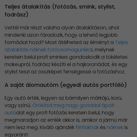
Teljes átalakítás (fotózás, smink, stylist,
fodrász)
Vettél már részt valaha olyan átalakításon, ahol
mindenki azon fáradozik, hogy a lehető legjobb
formádat hozd? Most átélheted az élményt a
Teljes
átalakítás nőknek fotócsomagunkkal
, melynek
keretein belül profi sminkes gondoskodik a tökéletes
makeupról, fodrász készíti el a hajkoronádat, és egy
stylist teszi az összképet fenségessé a fotózáshoz.
A saját álomautóm (egyedi autós portfólió)
Egy autó érték, legyen az bármilyen márkájú, korú,
vagy színű.
Örökítsd meg nagy gonddal ápolt
autó
dat egy profi fotózás keretein belül, hogy
megmaradjon az emlék akkor is, amikor a jármű már
nem lesz meg. Kiváló ajándék
férfiaknak
és
nőknek
is
egyaránt!