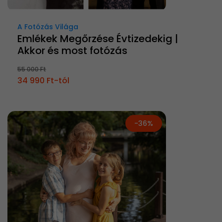
A Fotózás Világa
Emlékek Megőrzése Évtizedekig |
Akkor és most fotózás
55 000 Ft
34 990 Ft-tól
-36%