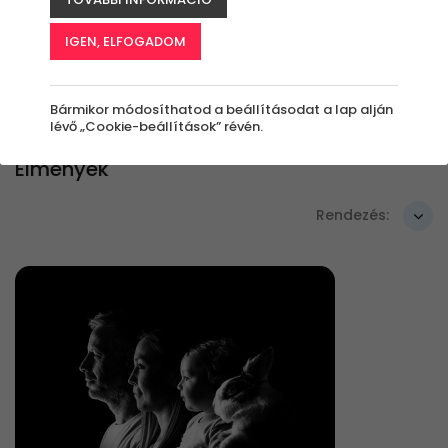
IGEN, ELFOGADOM
Szűrők beállítása
Bármikor módosíthatod a beállításodat a lap alján
lévő „Cookie-beállítások” révén.
Élmények
Rendezés: