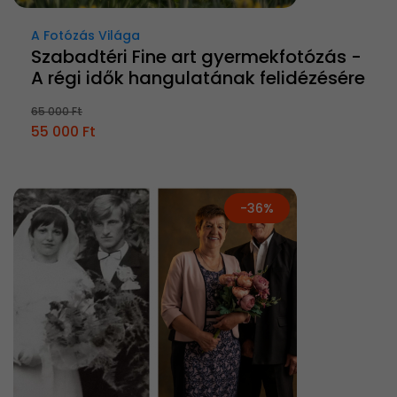
A Fotózás Világa
Szabadtéri Fine art gyermekfotózás -
A régi idők hangulatának felidézésére
65 000 Ft
55 000 Ft
-36%