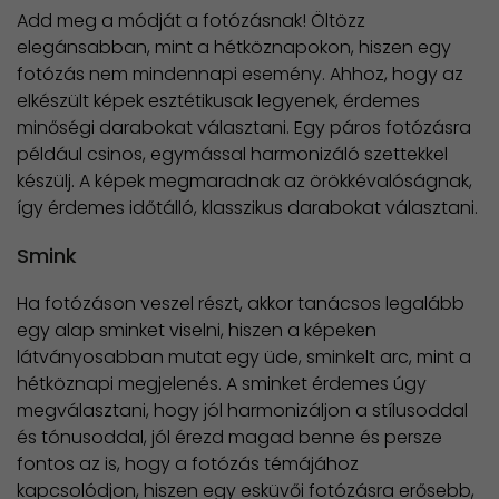
Add meg a módját a fotózásnak! Öltözz
elegánsabban, mint a hétköznapokon, hiszen egy
fotózás nem mindennapi esemény. Ahhoz, hogy az
elkészült képek esztétikusak legyenek, érdemes
minőségi darabokat választani. Egy páros fotózásra
például csinos, egymással harmonizáló szettekkel
készülj. A képek megmaradnak az örökkévalóságnak,
így érdemes időtálló, klasszikus darabokat választani.
Smink
Ha fotózáson veszel részt, akkor tanácsos legalább
egy alap sminket viselni, hiszen a képeken
látványosabban mutat egy üde, sminkelt arc, mint a
hétköznapi megjelenés. A sminket érdemes úgy
megválasztani, hogy jól harmonizáljon a stílusoddal
és tónusoddal, jól érezd magad benne és persze
fontos az is, hogy a fotózás témájához
kapcsolódjon, hiszen egy esküvői fotózásra erősebb,