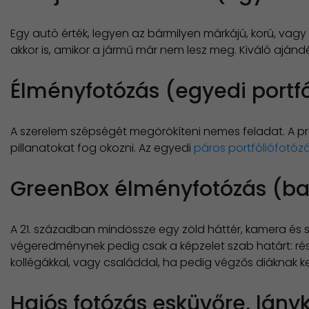
Egy autó érték, legyen az bármilyen márkájú, korú, vagy
akkor is, amikor a jármű már nem lesz meg. Kiváló aján
Élményfotózás (egyedi portf
A szerelem szépségét megörökíteni nemes feladat. A pro
pillanatokat fog okozni. Az egyedi
páros portfóliófotóz
GreenBox élményfotózás (bas
A 21. században mindössze egy zöld háttér, kamera és 
végeredménynek pedig csak a képzelet szab határt: rész
kollégákkal, vagy családdal, ha pedig végzős diáknak 
Hajós fotózás esküvőre, lány