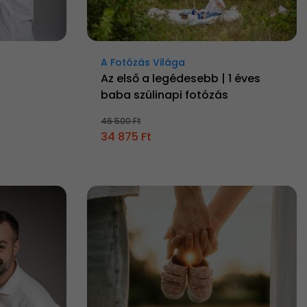
A Fotózás Világa
Az első a legédesebb | 1 éves
baba szülinapi fotózás
46 500 Ft
34 875 Ft