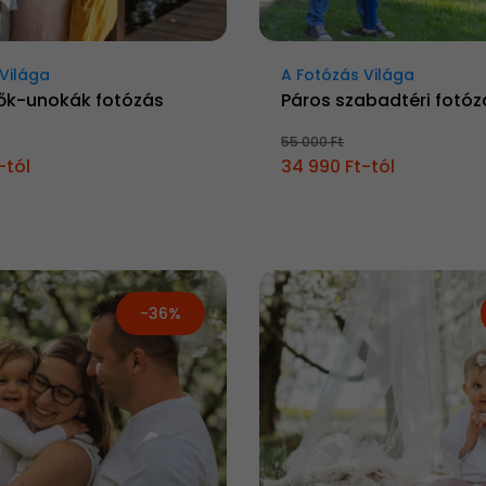
Világa
A Fotózás Világa
ők-unokák fotózás
Páros szabadtéri fotóz
55 000 Ft
-tól
34 990 Ft-tól
-36%