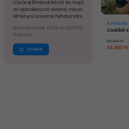
Vásárolj ÉlményKártyát és majd
az ajándékozott eldönti, milyen
élményre szeretné felhasználni.
A Fotózás 
ÉlményKártyák 5.000 és 100.000
Családi s
Ft között
55 000 Ft
34 990 Ft
Tovább