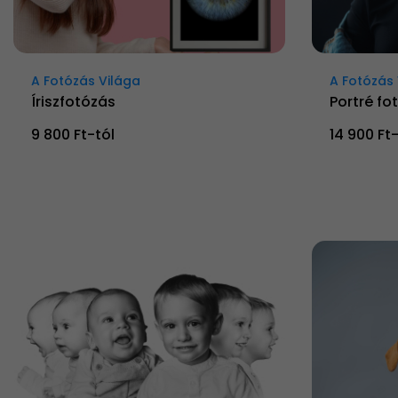
A Fotózás Világa
A Fotózás 
Íriszfotózás
Portré fo
9 800 Ft-tól
14 900 Ft-