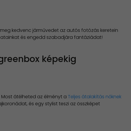
sd meg kedvenc járművedet az autós fotózás keretein
ánlatainkat és engedd szabadjára fantáziádat!
 greenbox képekig
? Most átélheted az élményt a
Teljes átalakítás nőknek
ajkoronádat, és egy stylist teszi az összképet