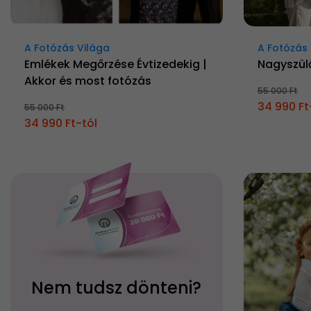
A Fotózás Világa
A Fotózás 
Emlékek Megőrzése Évtizedekig |
Nagyszül
Akkor és most fotózás
55 000 Ft
34 990 Ft
55 000 Ft
34 990 Ft-tól
Nem tudsz dönteni?