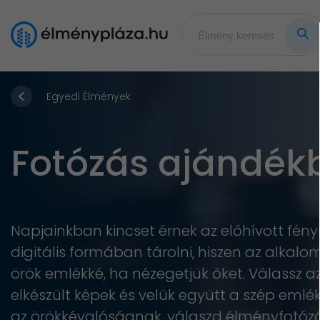
Egyedi Élmények
Fotózás ajándékb
Napjainkban kincset érnek az előhívott fényk
digitális formában tárolni, hiszen az alka
örök emlékké, ha nézegetjük őket. Válassz a
elkészült képek és velük együtt a szép emlék
az örökkévalóságnak, válaszd élményfotózá