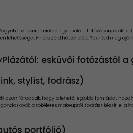
 Vegyél részt szeretteiddel egy családi fotózáson, örökít
len lehetőséget kínáló zöld háttér előtt. Tekintsd meg aj
lázától: esküvői fotózástól a
nk, stylist, fodrász)
enki azon fáradozik, hogy a lehető legjobb formádat hozd
s gondoskodik a tökéletes makeupról, fodrász készíti el a h
utós portfólió)