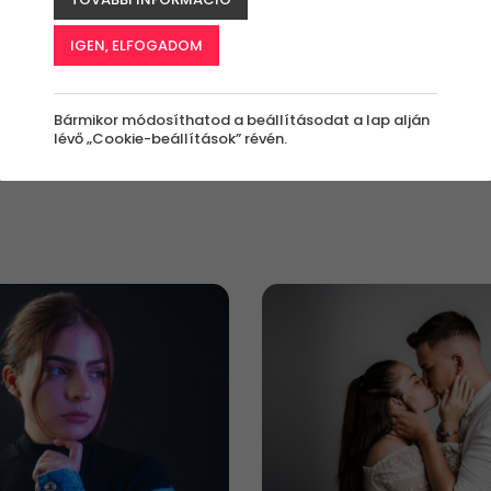
IGEN, ELFOGADOM
értékben?
Kinek szól az
Milyen alkalomra?
élmény?
nyi
Bármilyen
Bármikor módosíthatod a beállításodat a lap alján
Családoknak
lévő „Cookie-beállítások” révén.