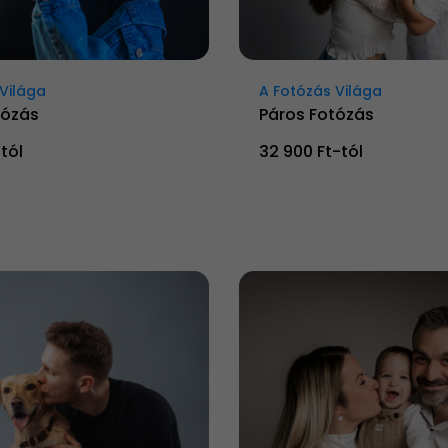
Világa
A Fotózás Világa
tózás
Páros Fotózás
tól
32 900 Ft-tól