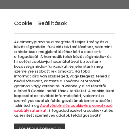
Élmények
Ajándék ötletek
Újdonságok
A
Cookie - Beállítások
Az elmenyplaza.hu a megfelelő teljesítmény és a
közösségimédia-funkciók biztosításához, valamint
a hirdetések megjelenítéséhez kéri a cookie-k
elfogadását. A harmadik felek közösségimédia- és
a akár teljes átal
hirdetési cookie-jai használatával biztosítunk
közösségimédia-funkciókat, és jelenítünk meg
személyre szabott reklámokat. Ha több
információra van szükséged, vagy kiegészítenéd a
beállításaidat, kattints a További információ
gombra, vagy keresd fel a webhely alsó részéről
elérhető Cookie-beállítások területet. A cookie-kkal
épek. Egy profi fotózás képeit vétek lenne kiz
kapcsolatos további információért, valamint a
lom hangulata és a megörökített események ú
személyes adatok feldolgozásának ismertetéséért
tekintsd meg
Adatvédelmi és cookie-kra vonatkozó
z ÉlményPláza izgalmas fotózás kuponjai közü
szabályzatunkat
. Elfogadod ezeket a cookie-kat és
az érintett személyes adatok feldolgozását?
ek kikerülhessenek a falra. Őrizd meg a pilla
sainkat!
TOVÁBBI INFORMÁCIÓ