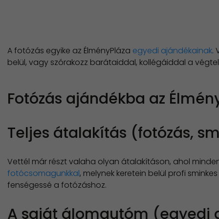
A fotózás egyike az ÉlményPláza
egyedi ajándékainak
.
belül, vagy szórakozz barátaiddal, kollégáiddal a végte
Fotózás ajándékba az ÉlményP
Teljes átalakítás (fotózás, smi
Vettél már részt valaha olyan átalakításon, ahol mind
fotócsomagunkkal
, melynek keretein belül profi sminke
fenségessé a fotózáshoz.
A saját álomautóm (egyedi a