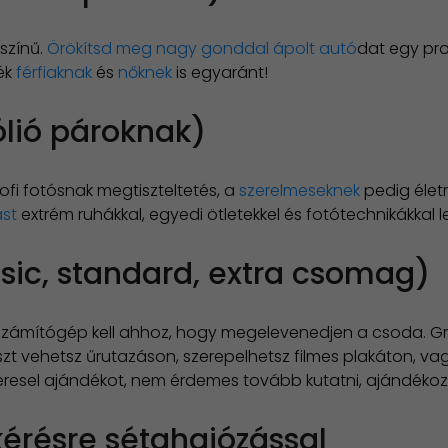
 színű.
Örökítsd meg nagy gonddal ápolt autó
dat egy pro
dék
férfiaknak
és
nőknek
is egyaránt!
ólió pároknak)
fi fotósnak megtiszteltetés, a
szerelmeseknek
pedig élet
ást
extrém ruhákkal, egyedi ötletekkel és fotótechnikákkal le
ic, standard, extra csomag)
számítógép kell ahhoz, hogy megelevenedjen a csoda. Gree
t vehetsz űrutazáson, szerepelhetsz filmes plakáton, vag
keresel ajándékot, nem érdemes tovább kutatni, ajándékoz
kérésre sétahajózással