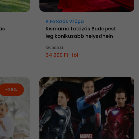
A Fotózás Világa
ás
Kismama fotózás Budapest
legikonikusabb helyszínein
55 000 Ft
34 990 Ft-tól
-36%