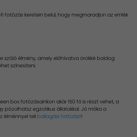
fi fotózás keretein belül, hogy megmaradjon az emlék
re szóló élmény, amely előhívatva örökké boldog
het színesíteni.
n box fotózásainkon akár 150 fő is részt vehet, a
y pózolhatsz egzotikus állatokkal. Jó móka a
z élménnyel teli
ballagási fotózást
!