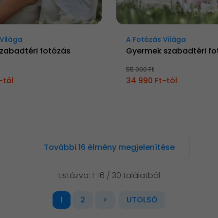
Világa
A Fotózás Világa
zabadtéri fotózás
Gyermek szabadtéri fo
55 000 Ft
-tól
34 990 Ft-tól
További 16 élmény megjelenítése
Listázva: 1-16 / 30 találatból
2
>
UTOLSÓ
1