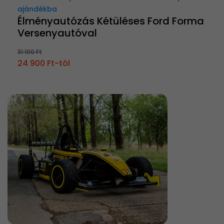
ajándékba
Élményautózás Kétüléses Ford Forma
Versenyautóval
31 100 Ft
24 900 Ft-tól