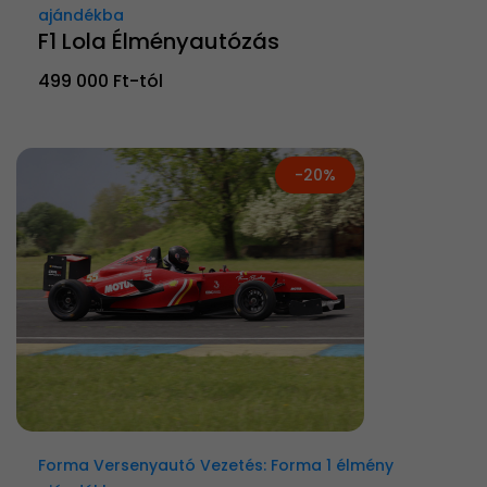
ajándékba
F1 Lola Élményautózás
499 000 Ft-tól
-20%
Forma Versenyautó Vezetés: Forma 1 élmény