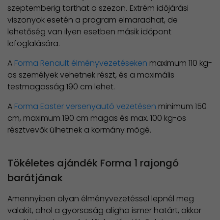
szeptemberig tarthat a szezon.
Extrém időjárási
viszonyok esetén a program elmaradhat, de
lehetőség van ilyen esetben másik időpont
lefoglalására.
A
Forma Renault élményvezetéseken
maximum 110 kg-
os személyek vehetnek részt, és a maximális
testmagasság 190 cm lehet.
A
Forma Easter versenyautó vezetésen
minimum 150
cm, maximum 190 cm magas és max. 100 kg-os
résztvevők ülhetnek a kormány mögé.
Tökéletes ajándék Forma 1 rajongó
barátjának
Amennyiben olyan élményvezetéssel lepnél meg
valakit, ahol a gyorsaság aligha ismer határt, akkor