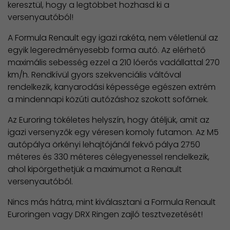
keresztül, hogy a legtöbbet hozhasd ki a
versenyautóból!
A Formula Renault egy igazi rakéta, nem véletlenül az
egyik legeredményesebb forma autó. Az elérhető
maximális sebesség ezzel a 210 lóerős vadállattal 270
km/h. Rendkívül gyors szekvenciális váltóval
rendelkezik, kanyarodási képessége egészen extrém
a mindennapi közúti autózáshoz szokott sofőrnek.
Az Euroring tökéletes helyszín, hogy átéljük, amit az
igazi versenyzők egy véresen komoly futamon. Az M5
autópálya örkényi lehajtójánál fekvő pálya 2750
méteres és 330 méteres célegyenessel rendelkezik,
ahol kipörgethetjük a maximumot a Renault
versenyautóból.
Nincs más hátra, mint kiválasztani a Formula Renault
Euroringen vagy DRX Ringen zajló tesztvezetését!