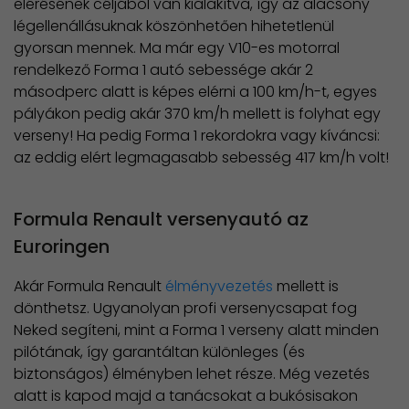
elérésének céljából van kialakítva, így az alacsony
légellenállásuknak köszönhetően hihetetlenül
gyorsan mennek. Ma már egy V10-es motorral
rendelkező Forma 1 autó sebessége akár 2
másodperc alatt is képes elérni a 100 km/h-t, egyes
pályákon pedig akár 370 km/h mellett is folyhat egy
verseny! Ha pedig Forma 1 rekordokra vagy kíváncsi:
az eddig elért legmagasabb sebesség 417 km/h volt!
Formula Renault versenyautó az
Euroringen
Akár Formula Renault
élményvezetés
mellett is
dönthetsz. Ugyanolyan profi versenycsapat fog
Neked segíteni, mint a Forma 1 verseny alatt minden
pilótának, így garantáltan különleges (és
biztonságos) élményben lehet része. Még vezetés
alatt is kapod majd a tanácsokat a bukósisakon