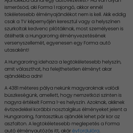
Ajándékba adnál egy autóvezetést? Ha van olyan
ismerősöd, aki Forma 1 rajongó, akkor ennél
tökéletesebb élményajándékot nem is kell. Akik eddig
csak a TV képernyőjén keresztül vagy a helyszínen
szurkoltak kedvenc pilótáiknak, most személyesen is
átélhetik a Hungaroring élményvezetésének
versenyszellemét, egyenesen egy Forma autó
utasaként!
A Hungaroring idehaza a legtökéletesebb helyszín,
amit választhat, ha felejthetetlen élményt akar
ajándékba adni!
A 4381 méteres pálya nekünk magyaroknak valódi
büszkeségünk, amellett, hogy nemzetközi szinten is
nagyra értékelt Forma 1-es helyszín. Azoknak, akiknek
évtizedekkel korábbi nosztalgikus élményeket jelent a
Hungaroring, fantasztikus ajándék lehet pár kör az
aszfalton. A legtökéletesebb meglepetés a Forma
autó élményautózás itt, akár
évfordulóra
.