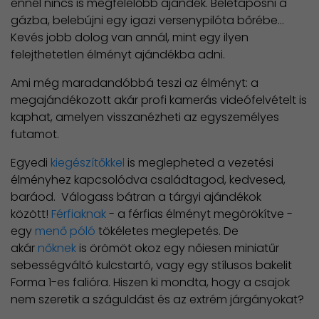
ennél nincs is megfelelőbb ajándék. Beletaposni a
gázba, belebújni egy igazi versenypilóta bőrébe…
Kevés jobb dolog van annál, mint egy ilyen
felejthetetlen élményt ajándékba adni.
Ami még maradandóbbá teszi az élményt: a
megajándékozott akár profi kamerás videófelvételt is
kaphat, amelyen visszanézheti az egyszemélyes
futamot.
Egyedi
kiegészítőkkel
is meglepheted a vezetési
élményhez kapcsolódva családtagod, kedvesed,
baráod. Válogass bátran a tárgyi ajándékok
között!
Férfiaknak
- a férfias élményt megörökítve -
egy
menő póló
tökéletes meglepetés. De
akár
nőknek
is örömöt okoz egy nőiesen miniatűr
sebességváltó kulcstartó, vagy egy stílusos bakelit
Forma 1-es falióra. Hiszen ki mondta, hogy a csajok
nem szeretik a száguldást és az extrém járgányokat?