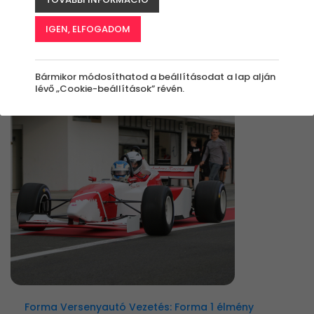
IGEN, ELFOGADOM
Élmények
Rendezés:
Bármikor módosíthatod a beállításodat a lap alján
lévő „Cookie-beállítások” révén.
Forma Versenyautó Vezetés: Forma 1 élmény