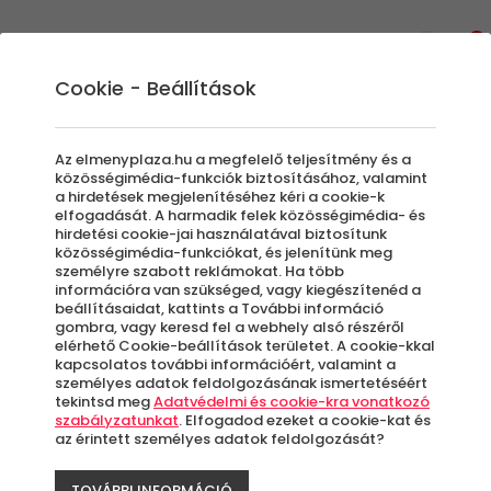
0
Cookie - Beállítások
Élményvezetés és élményautózás
Forma Versenyautó Vezetés:
Az elmenyplaza.hu a megfelelő teljesítmény és a
Forma 1 élmény ajándékba
közösségimédia-funkciók biztosításához, valamint
a hirdetések megjelenítéséhez kéri a cookie-k
A Forma 1 szerelmeseinek ez jelentheti a
elfogadását. A harmadik felek közösségimédia- és
hirdetési cookie-jai használatával biztosítunk
tökéletes élmény ajándékot. Akár a
közösségimédia-funkciókat, és jelenítünk meg
Hungaroring is otthont adhat egy kis
személyre szabott reklámokat. Ha több
lóerőkergetésnek, élményautózásnak. Profi
információra van szükséged, vagy kiegészítenéd a
beállításaidat, kattints a További információ
versenyautók és F1 versenycsapatok
gombra, vagy keresd fel a webhely alsó részéről
keréknyomába léphet, amikor gázba tapos!
elérhető Cookie-beállítások területet. A cookie-kkal
kapcsolatos további információért, valamint a
személyes adatok feldolgozásának ismertetéséért
tekintsd meg
Adatvédelmi és cookie-kra vonatkozó
Szűrők beállítása
szabályzatunkat
. Elfogadod ezeket a cookie-kat és
az érintett személyes adatok feldolgozását?
TOVÁBBI INFORMÁCIÓ