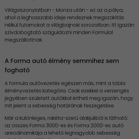
Világviszonylatban - Monza után - ez az a pálya,
ahol a leghosszabb ideje rendeznek megszakítás
nélkül futamokat a világbajnoki sorozatban. Itt igazán
szívdobogtató száguldozni minden Formula1
megszállottnak.
A Forma autó élmény semmihez sem
fogható
A formula autóvezetés egészen más, mint a többi
élményvezetés kategória. Csak ezekkel a versengés
jegyében született autókkal értheti meg igazán, hogy
mit jelent a sebesség határának feszegetése.
Már a különleges, rakéta-szerű alakjukból is látható:
az összes Forma 3000-es és Forma 2000-es autó
areodinamikája a lehető legnagyobb sebesség