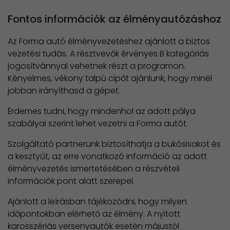
Fontos információk az élményautózáshoz
Az Forma autó élményvezetéshez ajánlott a biztos
vezetési tudás. A résztvevők érvényes B kategóriás
jogosítvánnyal vehetnek részt a programon.
Kényelmes, vékony talpú cipőt ajánlunk, hogy minél
jobban irányíthasd a gépet.
Érdemes tudni, hogy mindenhol az adott pálya
szabályai szerint lehet vezetni a Forma autót.
Szolgáltató partnerünk biztosíthatja a bukósisakot és
a kesztyűt, az erre vonatkozó információ az adott
élményvezetés ismertetésében a részvételi
információk pont alatt szerepel.
Ajánlott a leírásban tájékozódni, hogy milyen
időpontokban elérhető az élmény. A nyitott
karosszériás versenyautók esetén májustól