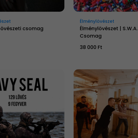
észet
Élménylövészet
a lövészeti csomag
Élménylövészet | S.W.A
Csomag
38 000 Ft