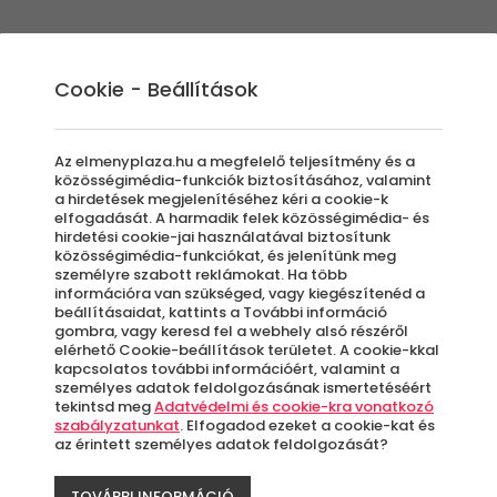
Élmények
Ajándék ötletek
Újdonságok
A
Cookie - Beállítások
Az elmenyplaza.hu a megfelelő teljesítmény és a
közösségimédia-funkciók biztosításához, valamint
a hirdetések megjelenítéséhez kéri a cookie-k
elfogadását. A harmadik felek közösségimédia- és
hirdetési cookie-jai használatával biztosítunk
közösségimédia-funkciókat, és jelenítünk meg
személyre szabott reklámokat. Ha több
információra van szükséged, vagy kiegészítenéd a
beállításaidat, kattints a További információ
gombra, vagy keresd fel a webhely alsó részéről
elérhető Cookie-beállítások területet. A cookie-kkal
repben, az élménypláza extrém élmények kín
kapcsolatos további információért, valamint a
árnak, hogy felfedezd az élménylövészet adt
személyes adatok feldolgozásának ismertetéséért
tekintsd meg
Adatvédelmi és cookie-kra vonatkozó
erlövész puskák és további változatos progr
szabályzatunkat
. Elfogadod ezeket a cookie-kat és
az érintett személyes adatok feldolgozását?
yen lőfegyvereket próbálhatsz ki élménylövés
a leginkább vágysz!
TOVÁBBI INFORMÁCIÓ