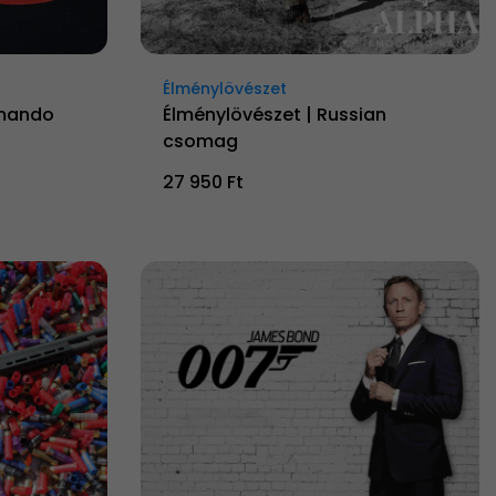
Élménylövészet
mmando
Élménylövészet | Russian
csomag
27 950 Ft