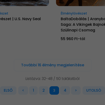
észet
Élménylövészet
észet | U.S. Navy Seal
BaltaDobálás | Aranyb
Saga: A Vikingek Bajno
Szülinapi Csomag
55 960 Ft-tól
További 16 élmény megjelenítése
Listázva: 32-48 / 50 találatból
ELSŐ
<
1
2
4
>
UTOLSÓ
3