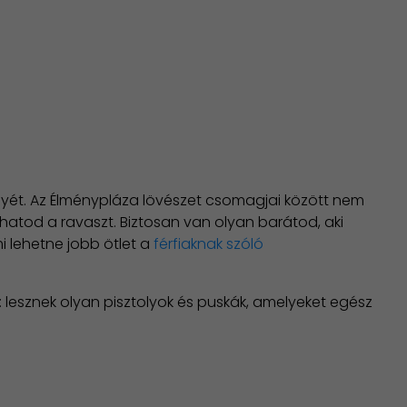
ényét. Az Élménypláza lövészet csomagjai között nem
hatod a ravaszt. Biztosan van olyan barátod, aki
i lehetne jobb ötlet a
férfiaknak szóló
: lesznek olyan pisztolyok és puskák, amelyeket egész