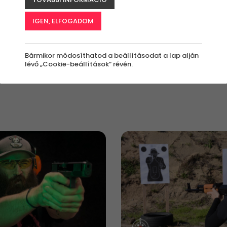
IGEN, ELFOGADOM
értékben?
Kinek szól az
Milyen alkalomra?
élmény?
nyi
Apák Napjára
Bármikor módosíthatod a beállításodat a lap alján
Bárkinek
lévő „Cookie-beállítások” révén.