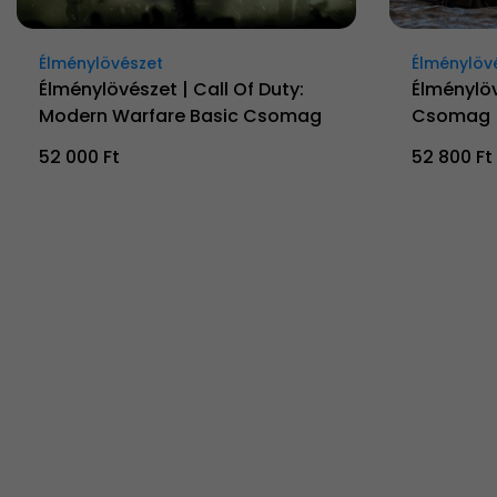
Élménylövészet
Élménylöv
Élménylövészet | Call Of Duty:
Élménylöv
Modern Warfare Basic Csomag
Csomag
52 000 Ft
52 800 Ft