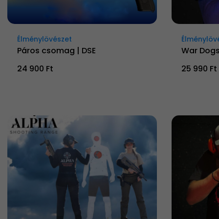
Élménylövészet
Élménylöv
Páros csomag | DSE
War Dogs
24 900 Ft
25 990 Ft