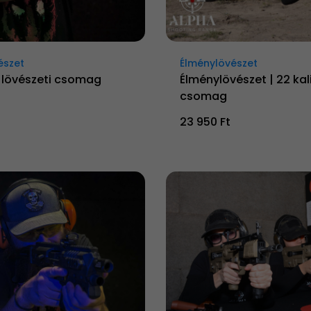
észet
Élménylövészet
lövészeti csomag
Élménylövészet | 22 kal
csomag
23 950 Ft