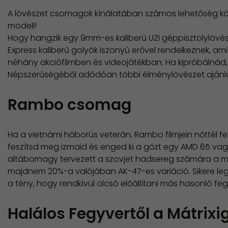
A lövészet csomagok kínálatában számos lehetőség közü
modell!
Hogy hangzik egy 9mm-es kaliberű UZI géppisztolylövész
Express kaliberű golyók iszonyú erővel rendelkeznek, ami
néhány akciófilmben és videojátékban. Ha kipróbálnád, h
Népszerűségéből adódóan többi élménylövészet ajánlat
Rambo csomag
Ha a vietnámi háborús veterán, Rambo filmjein nőttél f
feszítsd meg izmaid és enged ki a gőzt egy AMD 65 vagy
altábornagy tervezett a szovjet hadsereg számára a má
majdnem 20%-a valójában AK-47-es variáció. Sikere leg
a tény, hogy rendkívül olcsó előállítani más hasonló fe
Halálos Fegyvertől a Mátrixi