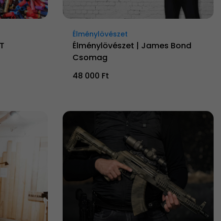
Élménylövészet
.T
Élménylövészet | James Bond
Csomag
48 000 Ft