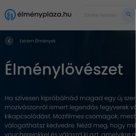
Extrém Élmények
Élménylövészet
Ha szívesen kipróbálnád magad egy új sze
mozivászonról ismert legendás fegyverek v
kikapcsolódást. Mozifilmes csomagok, mest
válogathatsz kedvedre. Nézd meg, hogy mil
vouchereinkkel és válaszd ki azt, amelyikre 