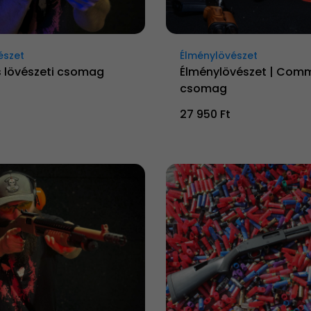
észet
Élménylövészet
 lövészeti csomag
Élménylövészet | Co
csomag
27 950 Ft