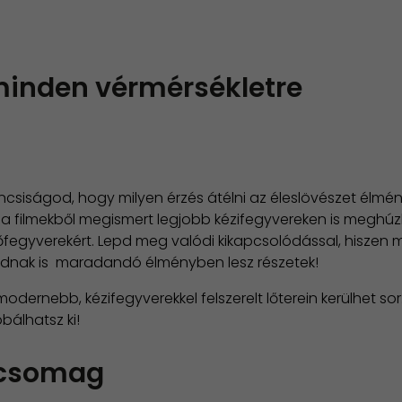
inden vérmérsékletre
ncsiságod, hogy milyen érzés átélni az éleslövészet élm
 a filmekből megismert legjobb kézifegyvereken is meghúz
egyverekért. Lepd meg valódi kikapcsolódással, hiszen m
todnak is maradandó élményben lesz részetek!
dernebb, kézifegyverekkel felszerelt lőterein kerülhet sor
bálhatsz ki!
 csomag