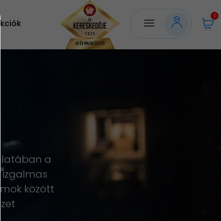
0
kciók
álatában a
a izgalmas
amok között
zet