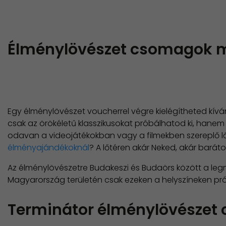
Élménylövészet csomagok m
Egy élménylövészet voucherrel végre kielégítheted kívá
csak az örökéletű klasszikusokat próbálhatod ki, hanem
odavan a videojátékokban vagy a filmekben szereplő lőf
élményajándékoknál
? A lőtéren akár Neked, akár bará
Az élménylövészetre Budakeszi és Budaörs között a legmo
Magyarország területén csak ezeken a helyszíneken pró
Terminátor élménylövészet