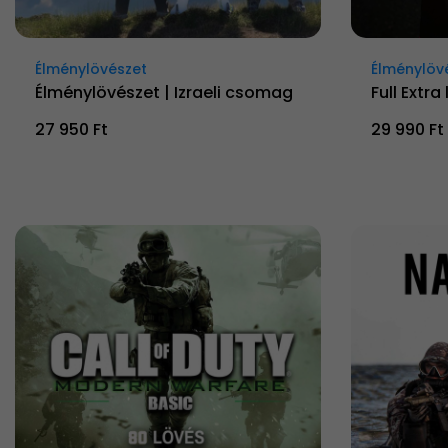
Élménylövészet
Élménylöv
Élménylövészet | Izraeli csomag
Full Extr
27 950 Ft
29 990 Ft