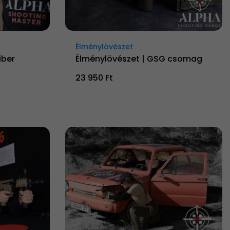
Élménylövészet
iber
Élménylövészet | GSG csomag
23 950 Ft