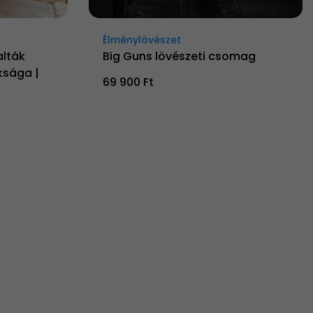
Élménylövészet
alták
Big Guns lövészeti csomag
ksága |
69 900 Ft