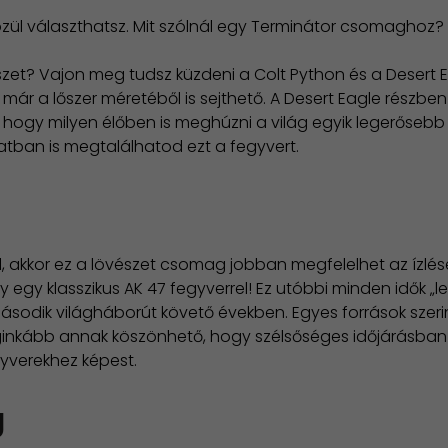
l választhatsz. Mit szólnál egy Terminátor csomaghoz? M
et? Vajon meg tudsz küzdeni a Colt Python és a Desert Ea
 már a lőszer méretéből is sejthető. A Desert Eagle részbe
ogy milyen élőben is meghúzni a világ egyik legerősebb p
ban is megtalálhatod ezt a fegyvert.
el, akkor ez a lövészet csomag jobban megfelelhet az ízlé
 egy klasszikus AK 47 fegyverrel! Ez utóbbi minden idők „
sodik világháborút követő években. Egyes források szeri
inkább annak köszönhető, hogy szélsőséges időjárásban i
gyverekhez képest.
g