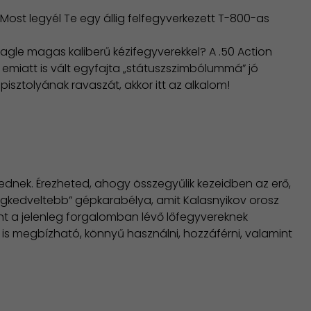
ost legyél Te egy állig felfegyverkezett T-800-as
gle magas kaliberű kézifegyverekkel? A .50 Action
n emiatt is vált egyfajta „státuszszimbólummá” jó
isztolyának ravaszát, akkor itt az alkalom!
sednek. Érezheted, ahogy összegyűlik kezeidben az erő,
legkedveltebb” gépkarabélya, amit Kalasnyikov orosz
nt a jelenleg forgalomban lévő lőfegyvereknek
s megbízható, könnyű használni, hozzáférni, valamint