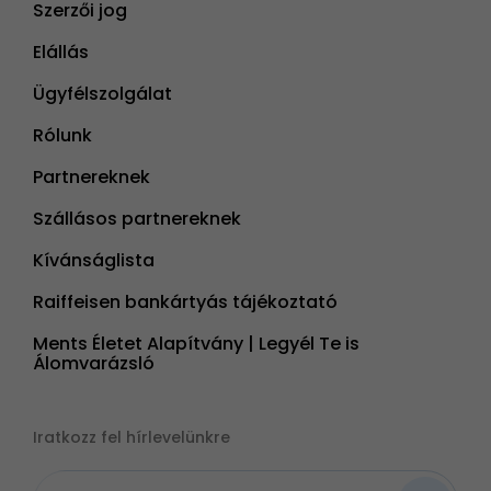
Szerzői jog
Elállás
Ügyfélszolgálat
Rólunk
Partnereknek
Szállásos partnereknek
Kívánságlista
Raiffeisen bankártyás tájékoztató
Ments Életet Alapítvány | Legyél Te is
Álomvarázsló
Iratkozz fel hírlevelünkre