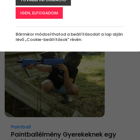
Élmények
IGEN, ELFOGADOM
Rendezés:
Bármikor módosíthatod a beállításodat a lap alján
lévő „Cookie-beállítások” révén.
Paintball
Paintballélmény Gyerekeknek egy