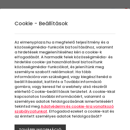
0
Cookie - Beállítások
Extrém Élmények
Paintball
Az elmenyplaza.hu a megfelelő teljesítmény és a
A militarista programok kedvelőinek tökéletes
közösségimédia-funkciók biztosításához, valamint
a hirdetések megjelenítéséhez kéri a cookie-k
program lehet egy kis Paintballozás.
elfogadását. A harmadik felek közösségimédia- és
Családdal, barátokkal vagy akár kollégákkal
hirdetési cookie-jai használatával biztosítunk
közösségimédia-funkciókat, és jelenítünk meg
felejthetetlen és persze adrenalinnal teli
személyre szabott reklámokat. Ha több
élményeket szerezhetsz nem mindennapi
információra van szükséged, vagy kiegészítenéd a
környezetben.
beállításaidat, kattints a További információ
gombra, vagy keresd fel a webhely alsó részéről
elérhető Cookie-beállítások területet. A cookie-kkal
kapcsolatos további információért, valamint a
Szűrők beállítása
személyes adatok feldolgozásának ismertetéséért
tekintsd meg
Adatvédelmi és cookie-kra vonatkozó
szabályzatunkat
. Elfogadod ezeket a cookie-kat és
az érintett személyes adatok feldolgozását?
TOVÁBBI INFORMÁCIÓ