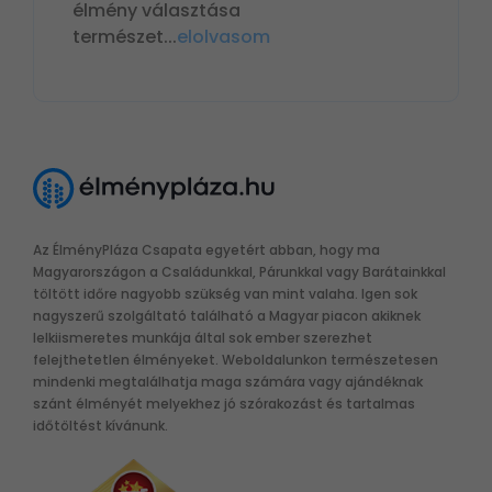
élmény választása
természet
...
elolvasom
Az ÉlményPláza Csapata egyetért abban, hogy ma
Magyarországon a Családunkkal, Párunkkal vagy Barátainkkal
töltött időre nagyobb szükség van mint valaha. Igen sok
nagyszerű szolgáltató található a Magyar piacon akiknek
lelkiismeretes munkája által sok ember szerezhet
felejthetetlen élményeket. Weboldalunkon természetesen
mindenki megtalálhatja maga számára vagy ajándéknak
szánt élményét melyekhez jó szórakozást és tartalmas
időtöltést kívánunk.