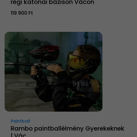
régi katonai bázison Vácon
119 900 Ft
Paintball
Rambo paintballélmény Gyerekeknek
| Vác