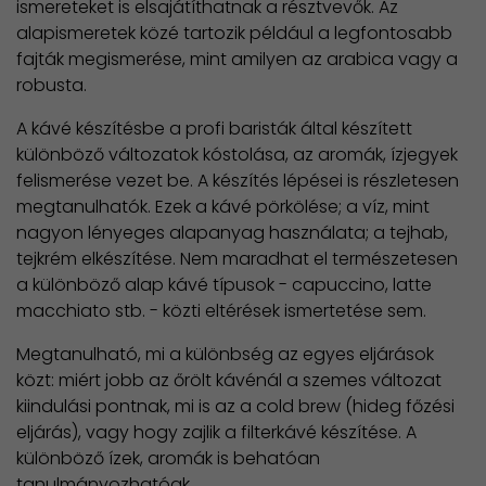
ismereteket is elsajátíthatnak a résztvevők. Az
alapismeretek közé tartozik például a legfontosabb
fajták megismerése, mint amilyen az arabica vagy a
robusta.
A kávé készítésbe a profi baristák által készített
különböző változatok kóstolása, az aromák, ízjegyek
felismerése vezet be. A készítés lépései is részletesen
megtanulhatók. Ezek a kávé pörkölése; a víz, mint
nagyon lényeges alapanyag használata; a tejhab,
tejkrém elkészítése. Nem maradhat el természetesen
a különböző alap kávé típusok - capuccino, latte
macchiato stb. - közti eltérések ismertetése sem.
Megtanulható, mi a különbség az egyes eljárások
közt: miért jobb az őrölt kávénál a szemes változat
kiindulási pontnak, mi is az a cold brew (hideg főzési
eljárás), vagy hogy zajlik a filterkávé készítése. A
különböző ízek, aromák is behatóan
tanulmányozhatóak.