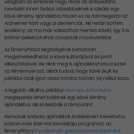
világban az emberek nagy része az antioxidáns
bevitelét innen fedezi. Idősebbeknek is ideális egy
kávé élmény ajándékba, hiszen ez az ital megelőzi az
Arzheimer-kórt vagy a demenciát. Aki netán koffein
érzékeny, az ma már választhat mentes kávét, így ő is
bátran belekóstolhat a baristák művészetébe.
Az ÉlményPláza segítségével behatóan
megismerkedhetsz a kávé kultúrájával és profi
elkészítésével, de akár meg is ajándékozhatod ezzel
az élménnyel azt, akiről tudod, hogy kávé őrült és
például csak igazi olasz módra, tisztán, tej nélkül issza.
A legjobb alkalmi, például
névnapi
,
évfordulós
meglepetés lehet bárkinek egy kávé élmény
ajándékba, aki érdeklődik a téma iránt.
Nemcsak a kávés ajándékok érdekelnek? Kereshetsz
bátran más étel-ital tematikájú programot, az
ÉlményPláza
ínycsiklandó gasztronómiai kalandok