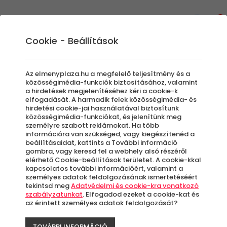
0
Cookie - Beállítások
Gasztronómiai Kalandok
A Kávé Világa: kávés
Az elmenyplaza.hu a megfelelő teljesítmény és a
ajándékkupon az ÉlményPlázától
közösségimédia-funkciók biztosításához, valamint
a hirdetések megjelenítéséhez kéri a cookie-k
Imádod a kávét, vagy csak egyszerűen
elfogadását. A harmadik felek közösségimédia- és
hirdetési cookie-jai használatával biztosítunk
szeretnéd megismerni? Szívesen
közösségimédia-funkciókat, és jelenítünk meg
végigkóstolnád az összes típust, sőt akár meg
személyre szabott reklámokat. Ha több
is tanulnád elkészíteni? Most azon kívül, hogy
információra van szükséged, vagy kiegészítenéd a
beállításaidat, kattints a További információ
igazán egyedi kávékat kóstolhatsz meg, még
gombra, vagy keresd fel a webhely alsó részéről
a kulisszák mögé is benézhetsz, ahol a
elérhető Cookie-beállítások területet. A cookie-kkal
kapcsolatos további információért, valamint a
baristák világába kalauzolnak el egy pár
személyes adatok feldolgozásának ismertetéséért
órára.
tekintsd meg
Adatvédelmi és cookie-kra vonatkozó
szabályzatunkat
. Elfogadod ezeket a cookie-kat és
Ha élményt keresel kávé rajongó
az érintett személyes adatok feldolgozását?
ismerőseidnek, akkor jó helyen jársz!
TOVÁBBI INFORMÁCIÓ