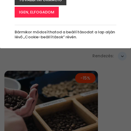
Szűrők beállítása
IGEN, ELFOGADOM
Bármikor módosíthatod a beállításodat a lap alján
lévő „Cookie-beállítások” révén.
Élmények
Rendezés:
-15%