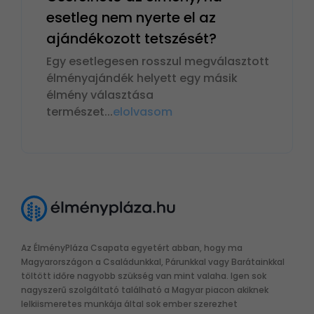
esetleg nem nyerte el az
ajándékozott tetszését?
Egy esetlegesen rosszul megválasztott
élményajándék helyett egy másik
élmény választása
természet
...
elolvasom
Az ÉlményPláza Csapata egyetért abban, hogy ma
Magyarországon a Családunkkal, Párunkkal vagy Barátainkkal
töltött időre nagyobb szükség van mint valaha. Igen sok
nagyszerű szolgáltató található a Magyar piacon akiknek
lelkiismeretes munkája által sok ember szerezhet