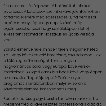
Ez a kellemes és felpezsdítő hatású ital sokakat
elvarázsol. A kutatások szerint a kávé jelentős koffein
tartalma ellenére még egészséges is, ha nem iszol
extrém mennyiséget egy nap. A kávét még
izgalmasabbá teszi, hogy sokféleképpen lehet
elkészíteni: számtalan klasszikus és újabb verziója
van.
Barista élményeinkkel minden téren megismerheted
Te - vagy kávé kedvelő ismerősöd, családtagod - ezt
a különleges finomságot. Lehet, hogy a
hagyományos itáliai vagy európai kávé verziók
érdekelnek? Az igazi klasszikus bécsi kávé vagy éppen
az olaszok affogatója izgat? Találsz olyan
programot is kínálatunkban, melynek során a
kávétörténelemmel ismerkedhetsz meg.
Remek lehetőség egy barista tanfolyam akkor is, ha
megismernéd a kávé készítés professzionális alapjait,