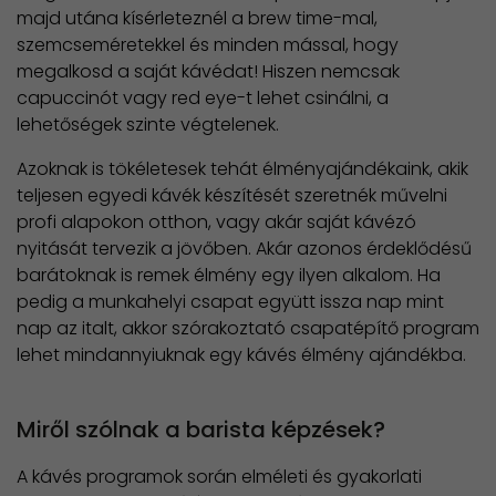
majd utána kísérleteznél a brew time-mal,
szemcseméretekkel és minden mással, hogy
megalkosd a saját kávédat! Hiszen nemcsak
capuccinót vagy red eye-t lehet csinálni, a
lehetőségek szinte végtelenek.
Azoknak is tökéletesek tehát élményajándékaink, akik
teljesen egyedi kávék készítését szeretnék művelni
profi alapokon otthon, vagy akár saját kávézó
nyitását tervezik a jövőben. Akár azonos érdeklődésű
barátoknak is remek élmény egy ilyen alkalom. Ha
pedig a munkahelyi csapat együtt issza nap mint
nap az italt, akkor szórakoztató csapatépítő program
lehet mindannyiuknak egy kávés élmény ajándékba.
Miről szólnak a barista képzések?
A kávés programok során elméleti és gyakorlati