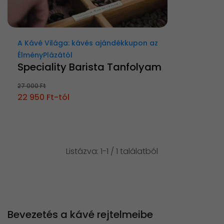
A Kávé Világa: kávés ajándékkupon az
ÉlményPlázától
Speciality Barista Tanfolyam
27 000 Ft
22 950 Ft-tól
Listázva: 1-1 / 1 találatból
Bevezetés a kávé rejtelmeibe