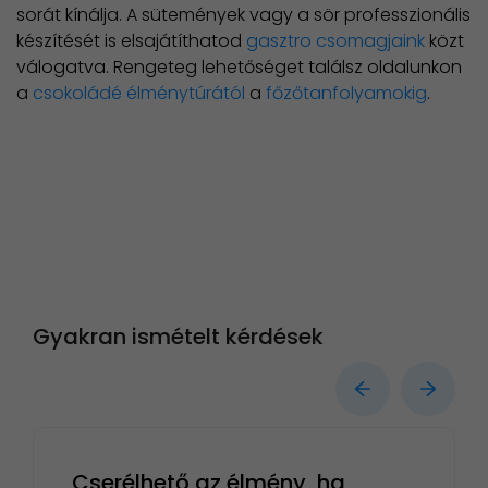
sorát kínálja. A sütemények vagy a sör professzionális
készítését is elsajátíthatod
gasztro csomagjaink
közt
válogatva. Rengeteg lehetőséget találsz oldalunkon
a
csokoládé élménytúrától
a
főzőtanfolyamokig
.
Gyakran ismételt kérdések
Cserélhető az élmény, ha