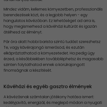
Mindez vidám, kellemes környezetben, professzionális
berendezések közt, és a legjobb helyen - egy
hangulatos kávézóban. Ez lehetőséget ad arra is,
hogy megismerhesd a kávéházi kultúrát és igazán
átélhesd az élményt.
Pár óra alatt hobbi barista szintű tudást szerezhetsz
Te, vagy kávérajongó ismerősöd, és ezután
elkápráztathatod a környezetedet. Ha pedig úgy
érzed, a későbbiekben továbbléphetsz és magasabb
szinten folytathatod ennek a körülrajongott
finomságnak a készítését.
Kávéházi és egyéb gasztro élmények
A kávézásnak számtalan jótékony hatása ismert:
kedélyjavító, energizál, és meglepő módon a nyugati