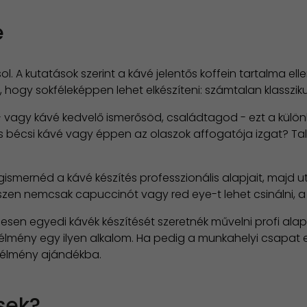
e
sol. A kutatások szerint a kávé jelentős koffein tartalma e
ogy sokféleképpen lehet elkészíteni: számtalan klassziku
 vagy kávé kedvelő ismerősöd, családtagod - ezt a külön
kus bécsi kávé vagy éppen az olaszok affogatója izgat? Ta
ismernéd a kávé készítés professzionális alapjait, majd 
zen nemcsak capuccinót vagy red eye-t lehet csinálni, a 
ljesen egyedi kávék készítését szeretnék művelni profi ala
lmény egy ilyen alkalom. Ha pedig a munkahelyi csapat eg
 élmény ajándékba.
sek?