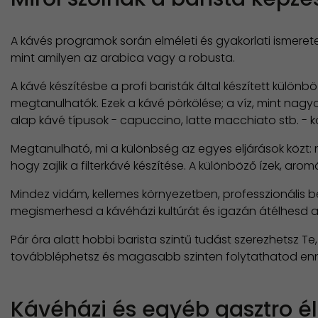
A kávés programok során elméleti és gyakorlati ismerete
mint amilyen az arabica vagy a robusta.
A kávé készítésbe a profi baristák által készített különb
megtanulhatók. Ezek a kávé pörkölése; a víz, mint nag
alap kávé típusok - capuccino, latte macchiato stb. - k
Megtanulható, mi a különbség az egyes eljárások közt: mi
hogy zajlik a filterkávé készítése. A különböző ízek, a
Mindez vidám, kellemes környezetben, professzionális b
megismerhesd a kávéházi kultúrát és igazán átélhesd a
Pár óra alatt hobbi barista szintű tudást szerezhetsz 
továbbléphetsz és magasabb szinten folytathatod enne
Kávéházi és egyéb gasztro 