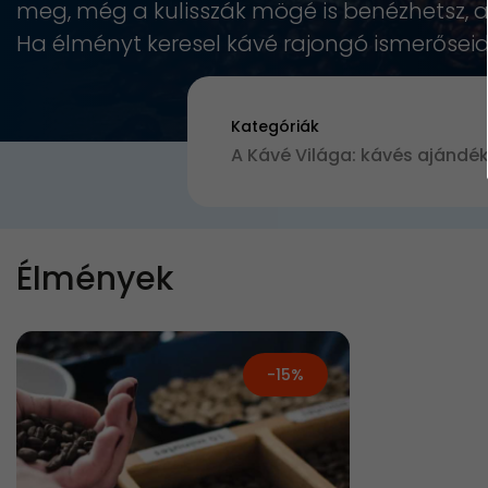
meg, még a kulisszák mögé is benézhetsz, a
Ha élményt keresel kávé rajongó ismerőseidne
Kategóriák
Élmények
-15%