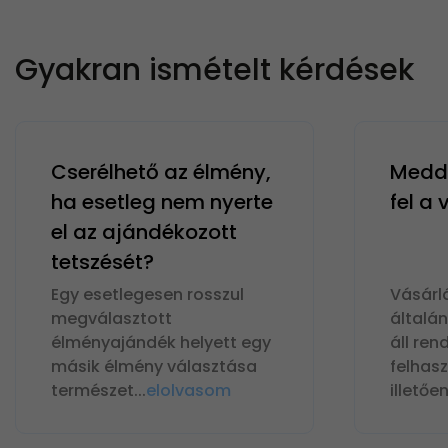
Gyakran ismételt kérdések
Cserélhető az élmény,
Meddi
ha esetleg nem nyerte
fel a
el az ajándékozott
tetszését?
Egy esetlegesen rosszul
Vásárl
megválasztott
általá
élményajándék helyett egy
áll ren
másik élmény választása
felhas
természet
...
elolvasom
illetőe