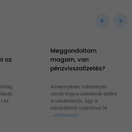
Meggondoltam
ni az
magam, van
pénzvisszafizetés?
rólag
Amennyiben valamilyen
lását
oknál fogva szeretnél elállni
! Az
a vásárlástól, úgy a
vásárlástól számítva 14
...
elolvasom