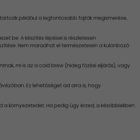
é tartozik például a legfontosabb fajták megismerése,
zet be. A készítés lépései is részletesen
készítése. Nem maradhat el természetesen a különböző
tnak, mi is az a cold brew (hideg főzési eljárás), vagy
ávézóban. Ez lehetőséget ad arra is, hogy
od a környezetedet. Ha pedig úgy érzed, a későbbiekben