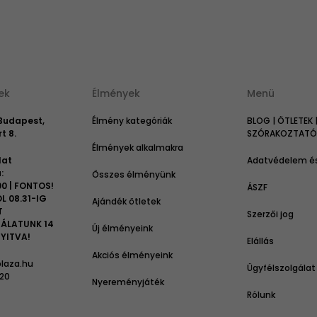
ek
Élmények
Menü
 Budapest,
Élmény kategóriák
BLOG | ÖTLETEK 
t 8.
SZÓRAKOZTATÓ 
Élmények alkalmakra
lat
Adatvédelem és
:
Összes élményünk
00 | FONTOS!
ÁSZF
L 08.31-IG
Ajándék ötletek
T
Szerzői jog
ÁLATUNK 14
Új élményeink
YITVA!
Elállás
Akciós élményeink
laza.hu
Ügyfélszolgálat
 20
Nyereményjáték
Rólunk