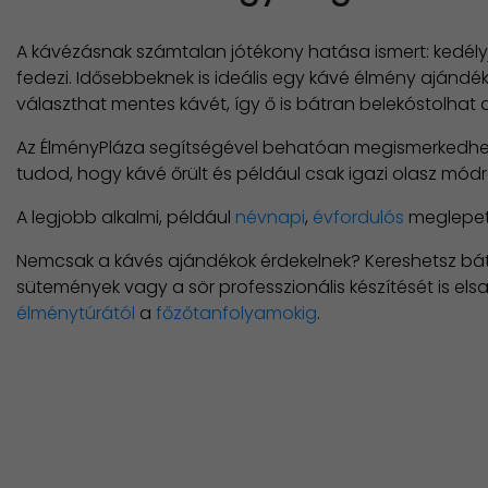
A kávézásnak számtalan jótékony hatása ismert: kedély
fedezi. Idősebbeknek is ideális egy kávé élmény ajándék
választhat mentes kávét, így ő is bátran belekóstolhat
Az ÉlményPláza segítségével behatóan megismerkedhetsz 
tudod, hogy kávé őrült és például csak igazi olasz módra, 
A legjobb alkalmi, például
névnapi
,
évfordulós
meglepeté
Nemcsak a kávés ajándékok érdekelnek? Kereshetsz bát
sütemények vagy a sör professzionális készítését is els
élménytúrától
a
főzőtanfolyamokig
.