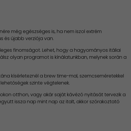
llenére még egészséges is, ha nem iszol extrém
s és újabb verziója van.
leges finomságot. Lehet, hogy a hagyományos itáliai
lálsz olyan programot is kínálatunkban, melynek során a
utána kísérleteznél a brew time-mal, szemcseméretekkel
lehetőségek szinte végtelenek.
pokon otthon, vagy akár saját kávézó nyitását tervezik a
yütt issza nap mint nap az italt, akkor szórakoztató