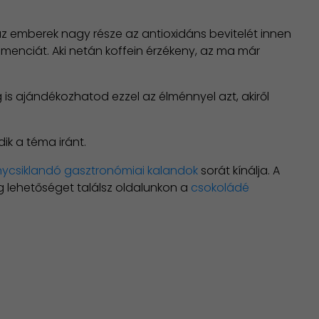
z emberek nagy része az antioxidáns bevitelét innen
emenciát. Aki netán koffein érzékeny, az ma már
is ajándékozhatod ezzel az élménnyel azt, akiről
ik a téma iránt.
nycsiklandó gasztronómiai kalandok
sorát kínálja. A
 lehetőséget találsz oldalunkon a
csokoládé