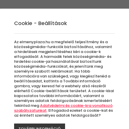
Élmények
Ajándék ötletek
Újdonságok
A
Cookie - Beállítások
Az elmenyplaza.hu a megfelelő teljesítmény és a
közösségimédia-funkciók biztosításához, valamint
a hirdetések megjelenítéséhez kéri a cookie-k
elfogadását. A harmadik felek közösségimédia- és
ávés ajándékkupo
hirdetési cookie-jai használatával biztosítunk
közösségimédia-funkciókat, és jelenítünk meg
személyre szabott reklámokat. Ha több
információra van szükséged, vagy kiegészítenéd a
beállításaidat, kattints a További információ
gombra, vagy keresd fel a webhely alsó részéről
elérhető Cookie-beállítások területet. A cookie-kkal
kapcsolatos további információért, valamint a
személyes adatok feldolgozásának ismertetéséért
tekintsd meg
Adatvédelmi és cookie-kra vonatkozó
szabályzatunkat
. Elfogadod ezeket a cookie-kat és
etnéd megismerni? Szívesen végigkóstolnád 
az érintett személyes adatok feldolgozását?
i? Most azon kívül, hogy igazán egyedi kávékat
TOVÁBBI INFORMÁCIÓ