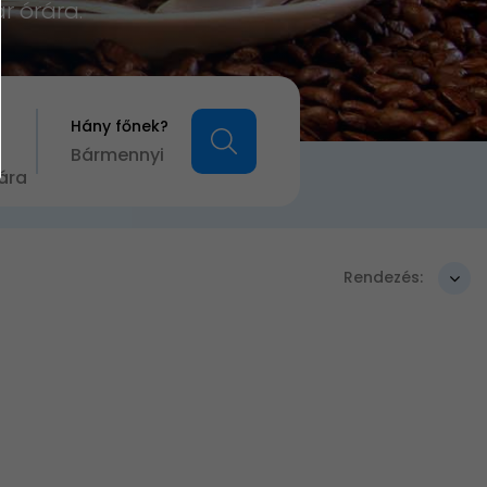
r órára.
Hány főnek?
Bármennyi
ára
Rendezés: