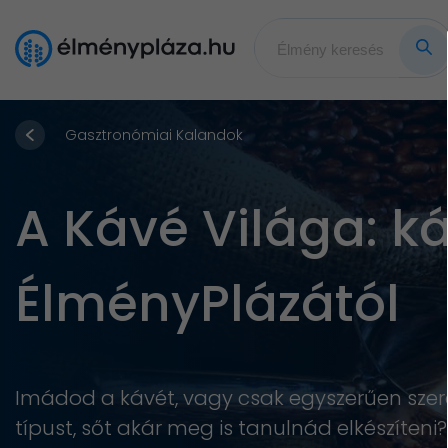
Gasztronómiai Kalandok
A Kávé Világa: k
ÉlményPlázától
Imádod a kávét, vagy csak egyszerűen szer
típust, sőt akár meg is tanulnád elkészíten