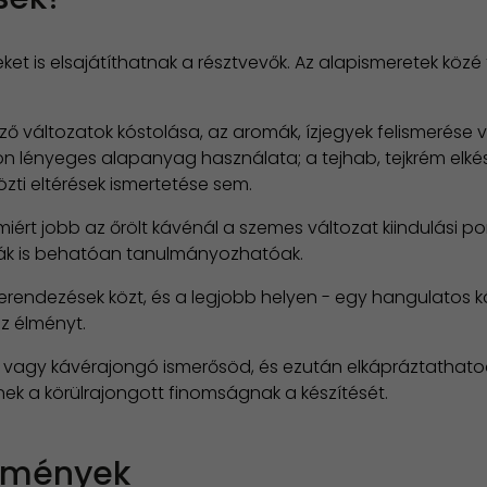
ket is elsajátíthatnak a résztvevők. Az alapismeretek köz
öző változatok kóstolása, az aromák, ízjegyek felismerése ve
yon lényeges alapanyag használata; a tejhab, tejkrém el
özti eltérések ismertetése sem.
ért jobb az őrölt kávénál a szemes változat kiindulási pon
romák is behatóan tanulmányozhatóak.
erendezések közt, és a legjobb helyen - egy hangulatos k
z élményt.
Te, vagy kávérajongó ismerősöd, és ezután elkápráztathat
k a körülrajongott finomságnak a készítését.
élmények