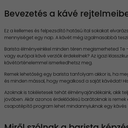
Bevezetés a kávé rejtelmeib
Ez a kellemes és felpezsdítő hatású ital sokakat elvaráz
mennyiséget egy nap. A kávét még izgalmasabbá teszi, h
Barista élményeinkkel minden téren megismerheted Te -
vagy európai kávé verziók érdekelnek? Az igazi klasszi
kávétörténelemmel ismerkedhetsz meg.
Remek lehetőség egy barista tanfolyam akkor is, ha meg
és minden mással, hogy megalkosd a saját kávédat! His
Azoknak is tökéletesek tehát élményajándékaink, akik te
jövőben. Akár azonos érdeklődésű barátoknak is remek é
csapatépítő program lehet mindannyiuknak egy kávés
Miről szólnak a barista képzé