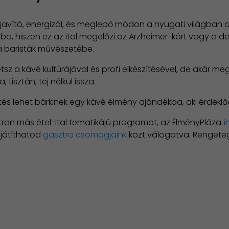
javító, energizál, és meglepő módon a nyugati világban a
ba, hiszen ez az ital megelőzi az Arzheimer-kórt vagy a d
 a baristák művészetébe.
a kávé kultúrájával és profi elkészítésével, de akár meg 
tisztán, tej nélkül issza.
s lehet bárkinek egy kávé élmény ajándékba, aki érdeklőd
ran más étel-ital tematikájú programot, az ÉlményPláza
í
ajátíthatod
gasztro csomagjaink
közt válogatva. Rengeteg