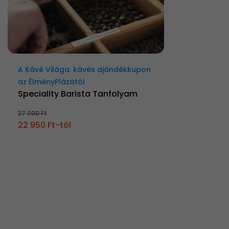
A Kávé Világa: kávés ajándékkupon
az ÉlményPlázától
Speciality Barista Tanfolyam
27 000 Ft
22 950 Ft-tól