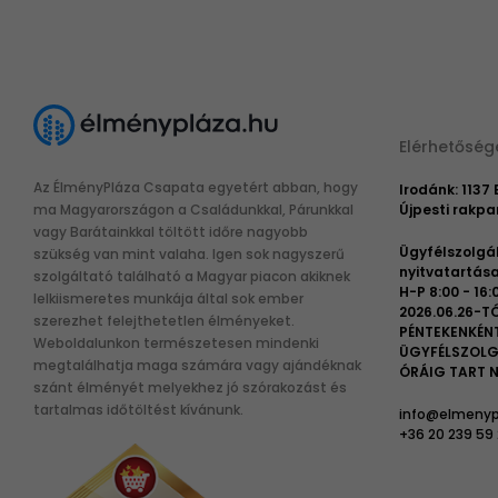
Elérhetőség
Az ÉlményPláza Csapata egyetért abban, hogy
Irodánk: 1137
ma Magyarországon a Családunkkal, Párunkkal
Újpesti rakpar
vagy Barátainkkal töltött időre nagyobb
Ügyfélszolgá
szükség van mint valaha. Igen sok nagyszerű
nyitvatartása
szolgáltató található a Magyar piacon akiknek
H-P 8:00 - 16:
lelkiismeretes munkája által sok ember
2026.06.26-TÓ
szerezhet felejthetetlen élményeket.
PÉNTEKENKÉN
Weboldalunkon természetesen mindenki
ÜGYFÉLSZOLG
megtalálhatja maga számára vagy ajándéknak
ÓRÁIG TART N
szánt élményét melyekhez jó szórakozást és
tartalmas időtöltést kívánunk.
info@elmenyp
+36 20 239 59