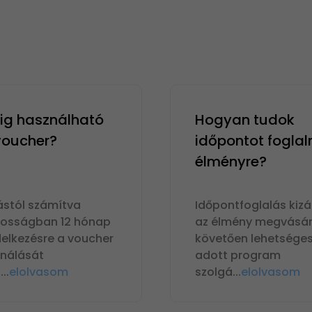
g használható
Hogyan tudok
 voucher?
időpontot foglal
élményre?
ástól számítva
Időpontfoglalás kizá
nosságban 12 hónap
az élmény megvásár
delkezésre a voucher
követően lehetséges
ználását
adott program
n
...
elolvasom
szolgá
...
elolvasom