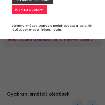
Élmények
IGEN, ELFOGADOM
Rendezés:
Bármikor módosíthatod a beállításodat a lap alján
lévő „Cookie-beállítások” révén.
Nincs találat a keresési paraméterek szerint!
Gyakran ismételt kérdések