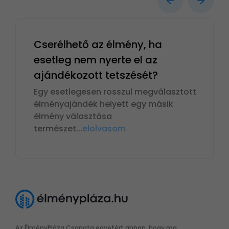
Cserélhető az élmény, ha
esetleg nem nyerte el az
ajándékozott tetszését?
Egy esetlegesen rosszul megválasztott
élményajándék helyett egy másik
élmény választása
természet
...
elolvasom
Az ÉlményPláza Csapata egyetért abban, hogy ma