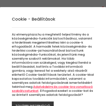
0
Cookie - Beállítások
Budapest élménycsomagok
Az elmenyplaza.hu a megfelelő teljesítmény és a
Izgalmas városi kalandok várnak rád a
közösségimédia-funkciók biztosításához, valamint
a hirdetések megjelenítéséhez kéri a cookie-k
Soproni születésnapi nyereményjátékában!
elfogadását. A harmadik felek közösségimédia- és
Fedezd fel Budapestet két keréken egy
hirdetési cookie-jai használatával biztosítunk
közösségimédia-funkciókat, és jelenítünk meg
Segway túrán, ringatózz a Dunán hajóval,
személyre szabott reklámokat. Ha több
nyomozz rejtélyek után a belvárosi utcákon
információra van szükséged, vagy kiegészítenéd a
vagy élvezd a város hangulatát egy
beállításaidat, kattints a További információ
gombra, vagy keresd fel a webhely alsó részéről
különleges tuktuk-ozás során.
elérhető Cookie-beállítások területet. A cookie-kkal
kapcsolatos további információért, valamint a
személyes adatok feldolgozásának ismertetéséért
tekintsd meg
Adatvédelmi és cookie-kra vonatkozó
Szűrők beállítása
szabályzatunkat
. Elfogadod ezeket a cookie-kat és
az érintett személyes adatok feldolgozását?
TOVÁBBI INFORMÁCIÓ