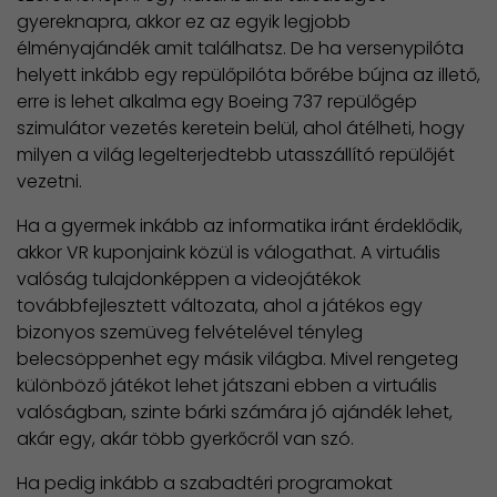
gyereknapra, akkor ez az egyik legjobb
élményajándék amit találhatsz. De ha versenypilóta
helyett inkább egy repülőpilóta bőrébe bújna az illető,
erre is lehet alkalma egy Boeing 737 repülőgép
szimulátor vezetés keretein belül, ahol átélheti, hogy
milyen a világ legelterjedtebb utasszállító repülőjét
vezetni.
Ha a gyermek inkább az informatika iránt érdeklődik,
akkor VR kuponjaink közül is válogathat. A virtuális
valóság tulajdonképpen a videojátékok
továbbfejlesztett változata, ahol a játékos egy
bizonyos szemüveg felvételével tényleg
belecsöppenhet egy másik világba. Mivel rengeteg
különböző játékot lehet játszani ebben a virtuális
valóságban, szinte bárki számára jó ajándék lehet,
akár egy, akár több gyerkőcről van szó.
Ha pedig inkább a szabadtéri programokat