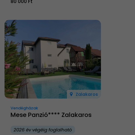
80 000 Ft
Zalakaros
Vendégházak
Mese Panzió**** Zalakaros
2026 év végéig foglalható