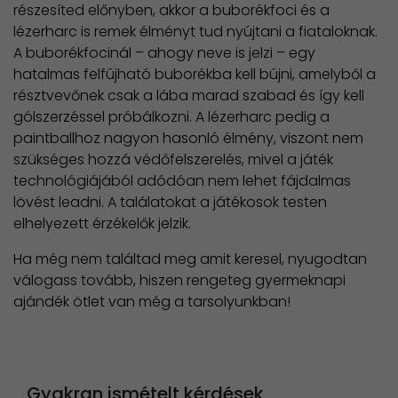
részesíted előnyben, akkor a buborékfoci és a
lézerharc is remek élményt tud nyújtani a fiataloknak.
A buborékfocinál – ahogy neve is jelzi – egy
hatalmas felfújható buborékba kell bújni, amelyből a
résztvevőnek csak a lába marad szabad és így kell
gólszerzéssel próbálkozni. A lézerharc pedig a
paintballhoz nagyon hasonló élmény, viszont nem
szükséges hozzá védőfelszerelés, mivel a játék
technológiájából adódóan nem lehet fájdalmas
lövést leadni. A találatokat a játékosok testen
elhelyezett érzékelők jelzik.
Ha még nem találtad meg amit keresel, nyugodtan
válogass tovább, hiszen rengeteg gyermeknapi
ajándék ötlet van még a tarsolyunkban!
Gyakran ismételt kérdések