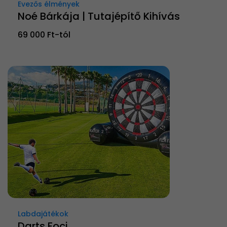
Evezős élmények
Noé Bárkája | Tutajépítő Kihívás
69 000 Ft-tól
Labdajátékok
Darts Foci