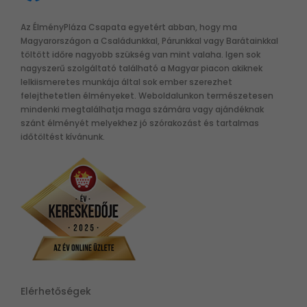
Az ÉlményPláza Csapata egyetért abban, hogy ma
Magyarországon a Családunkkal, Párunkkal vagy Barátainkkal
töltött időre nagyobb szükség van mint valaha. Igen sok
nagyszerű szolgáltató található a Magyar piacon akiknek
lelkiismeretes munkája által sok ember szerezhet
felejthetetlen élményeket. Weboldalunkon természetesen
mindenki megtalálhatja maga számára vagy ajándéknak
szánt élményét melyekhez jó szórakozást és tartalmas
időtöltést kívánunk.
Elérhetőségek