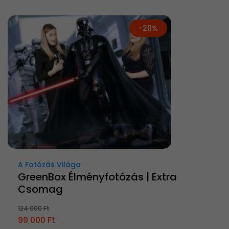
-20%
A Fotózás Világa
GreenBox Élményfotózás | Extra
Csomag
124 000 Ft
99 000 Ft