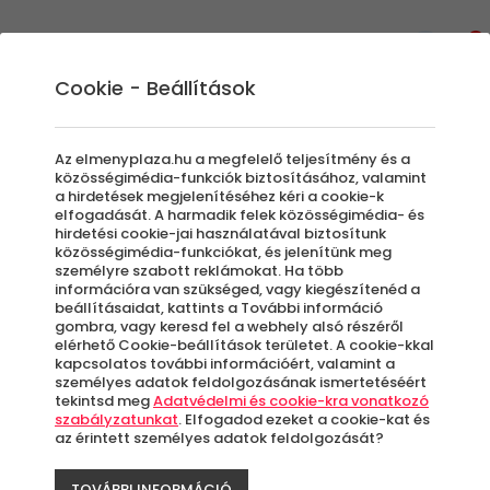
0
Cookie - Beállítások
Ajándék ötletek gyereknapra
Az elmenyplaza.hu a megfelelő teljesítmény és a
közösségimédia-funkciók biztosításához, valamint
Ha éppen gyereknapra keresel ajándékokat,
a hirdetések megjelenítéséhez kéri a cookie-k
elfogadását. A harmadik felek közösségimédia- és
akkor az Élménypláza oldalán bőven lesz
hirdetési cookie-jai használatával biztosítunk
miből válogatnod! Nem mindig egyszerű
közösségimédia-funkciókat, és jelenítünk meg
személyre szabott reklámokat. Ha több
örömöt szerezni a fiatalabb generációnak,
információra van szükséged, vagy kiegészítenéd a
ezért oldalunkon elképesztően sokféle kupont
beállításaidat, kattints a További információ
szedtünk össze, hogy picit könnyebb dolgod
gombra, vagy keresd fel a webhely alsó részéről
elérhető Cookie-beállítások területet. A cookie-kkal
legyen megtalálni a megfelelő
kapcsolatos további információért, valamint a
élményajándékot.
személyes adatok feldolgozásának ismertetéséért
tekintsd meg
Adatvédelmi és cookie-kra vonatkozó
szabályzatunkat
. Elfogadod ezeket a cookie-kat és
az érintett személyes adatok feldolgozását?
Szűrők beállítása
TOVÁBBI INFORMÁCIÓ