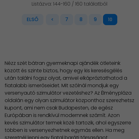
Listázva: 144-160 / 160 találatból
ELSŐ
<
7
8
9
10
Nézz szét bátran gyermeknapi ajándék ötleteink
között és szinte biztos, hogy egy kis keresésgélés
után találni fogsz olyat, amivel elkápráztathatod a
fiatalabb ismerőseidet. Mit szólnál mondjuk egy
versenyautó szimulátor vezetéshez? Az Élménypláza
oldalán egy olyan szimulátor központhoz szerezhetsz
kupont, ami nem csak Budapesten, de egész
Európában is rendkívül modernnek számít. Azon
kevés szimulátor termek közé tartozik, ahol egyszerre
többen is versenyezhetnek egymás ellen. Ha meg
szeretnél lepni egy fiatal baráti társaságot