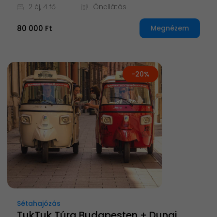
2 éj, 4 fő
Önellátás
80 000 Ft
Megnézem
-20%
Sétahajózás
TukTuk Túra Budapesten + Dunai