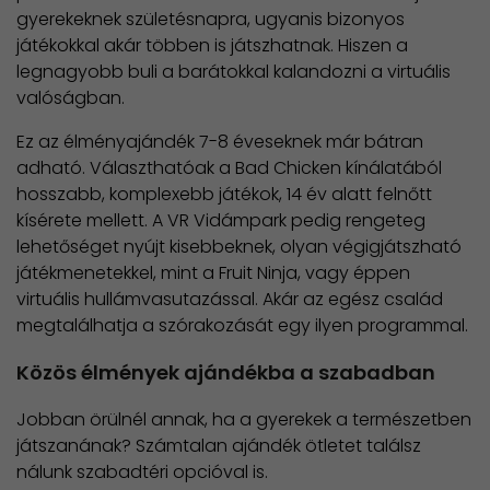
gyerekeknek születésnapra, ugyanis bizonyos
játékokkal akár többen is játszhatnak. Hiszen a
legnagyobb buli a barátokkal kalandozni a virtuális
valóságban.
Ez az élményajándék 7-8 éveseknek már bátran
adható. Választhatóak a Bad Chicken kínálatából
hosszabb, komplexebb játékok, 14 év alatt felnőtt
kísérete mellett. A VR Vidámpark pedig rengeteg
lehetőséget nyújt kisebbeknek, olyan végigjátszható
játékmenetekkel, mint a Fruit Ninja, vagy éppen
virtuális hullámvasutazással. Akár az egész család
megtalálhatja a szórakozását egy ilyen programmal.
Közös élmények ajándékba a szabadban
Jobban örülnél annak, ha a gyerekek a természetben
játszanának? Számtalan ajándék ötletet találsz
nálunk szabadtéri opcióval is.