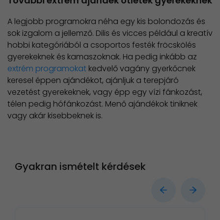
További extrém ajándék ötletek gyerekeknek
A legjobb programokra néha egy kis bolondozás és
sok izgalom a jellemző. Dilis és vicces például a kreatív
hobbi kategóriából a csoportos festék fröcskölés
gyerekeknek és kamaszoknak. Ha pedig inkább az
extrém programokat
kedvelő vagány gyerkőcnek
keresel éppen ajándékot, ajánljuk a terepjáró
vezetést gyerekeknek, vagy épp egy vízi fánkozást,
télen pedig hófánkozást. Menő ajándékok tiniknek
vagy akár kisebbeknek is.
Gyakran ismételt kérdések