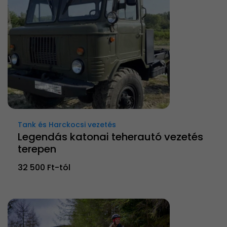
Tank és Harckocsi vezetés
Legendás katonai teherautó vezetés
terepen
32 500 Ft-tól