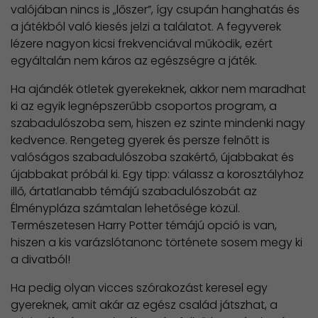
valójában nincs is „lőszer”, így csupán hanghatás és
a játékból való kiesés jelzi a találatot. A fegyverek
lézere nagyon kicsi frekvenciával működik, ezért
egyáltalán nem káros az egészségre a játék.
Ha ajándék ötletek gyerekeknek, akkor nem maradhat
ki az egyik legnépszerűbb csoportos program, a
szabadulószoba sem, hiszen ez szinte mindenki nagy
kedvence. Rengeteg gyerek és persze felnőtt is
valóságos szabadulószoba szakértő, újabbakat és
újabbakat próbál ki. Egy tipp: válassz a korosztályhoz
illő, ártatlanabb témájú szabadulószobát az
Élménypláza számtalan lehetősége közül.
Természetesen Harry Potter témájú opció is van,
hiszen a kis varázslótanonc története sosem megy ki
a divatból!
Ha pedig olyan vicces szórakozást keresel egy
gyereknek, amit akár az egész család játszhat, a