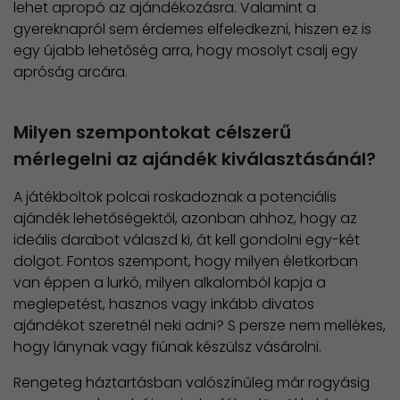
lehet apropó az ajándékozásra. Valamint a
gyereknapról sem érdemes elfeledkezni, hiszen ez is
egy újabb lehetőség arra, hogy mosolyt csalj egy
apróság arcára.
Milyen szempontokat célszerű
mérlegelni az ajándék kiválasztásánál?
A játékboltok polcai roskadoznak a potenciális
ajándék lehetőségektől, azonban ahhoz, hogy az
ideális darabot válaszd ki, át kell gondolni egy-két
dolgot. Fontos szempont, hogy milyen életkorban
van éppen a lurkó, milyen alkalomból kapja a
meglepetést, hasznos vagy inkább divatos
ajándékot szeretnél neki adni? S persze nem mellékes,
hogy lánynak vagy fiúnak készülsz vásárolni.
Rengeteg háztartásban valószínűleg már rogyásig