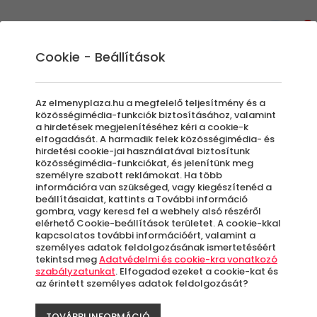
0
Cookie - Beállítások
Ajándék ötletek gyerekeknek
Az elmenyplaza.hu a megfelelő teljesítmény és a
közösségimédia-funkciók biztosításához, valamint
Oh, gyerekeknek nagyon egyszerű
a hirdetések megjelenítéséhez kéri a cookie-k
elfogadását. A harmadik felek közösségimédia- és
ajándékot vásárolni! Vagy mégsem? Igazán
hirdetési cookie-jai használatával biztosítunk
csak akkor döbbenünk rá a feladat
közösségimédia-funkciókat, és jelenítünk meg
személyre szabott reklámokat. Ha több
bonyolultságára, amikor belevetjük
információra van szükséged, vagy kiegészítenéd a
magunkat a tökéletes ajándék
beállításaidat, kattints a További információ
felkutatásába. Számtalan paraméter
gombra, vagy keresd fel a webhely alsó részéről
elérhető Cookie-beállítások területet. A cookie-kkal
beleszólhat, hogy mit is válasszunk apró
kapcsolatos további információért, valamint a
ismerőseinknek, családtagjainknak. Persze
személyes adatok feldolgozásának ismertetéséért
tekintsd meg
Adatvédelmi és cookie-kra vonatkozó
van az a kor, amikor már elmondja, hogy mit
szabályzatunkat
. Elfogadod ezeket a cookie-kat és
szeretne, de ez folyamatosan változik és
az érintett személyes adatok feldolgozását?
könnyen lehet, hogy az adott
életszakaszban rád hagyja a döntést. Az
TOVÁBBI INFORMÁCIÓ