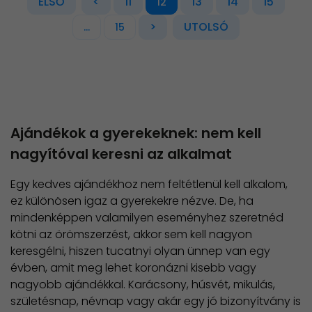
ELSŐ
<
11
13
14
15
12
>
UTOLSÓ
...
15
Ajándékok a gyerekeknek: nem kell
nagyítóval keresni az alkalmat
Egy kedves ajándékhoz nem feltétlenül kell alkalom,
ez különösen igaz a gyerekekre nézve. De, ha
mindenképpen valamilyen eseményhez szeretnéd
kötni az örömszerzést, akkor sem kell nagyon
keresgélni, hiszen tucatnyi olyan ünnep van egy
évben, amit meg lehet koronázni kisebb vagy
nagyobb ajándékkal. Karácsony, húsvét, mikulás,
születésnap, névnap vagy akár egy jó bizonyítvány is