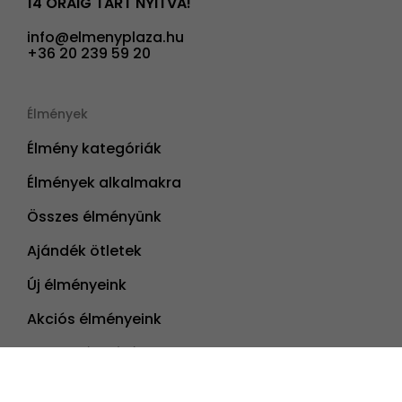
14 ÓRÁIG TART NYITVA!
info@elmenyplaza.hu
+36 20 239 59 20
Élmények
Élmény kategóriák
Élmények alkalmakra
Összes élményünk
Ajándék ötletek
Új élményeink
Akciós élményeink
Nyereményjáték