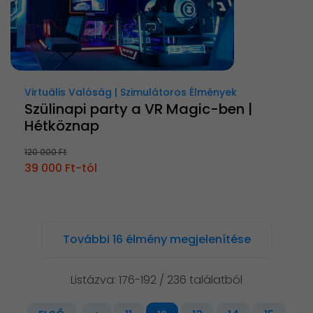
Virtuális Valóság | Szimulátoros Élmények
Szülinapi party a VR Magic-ben |
Hétköznap
120 000 Ft
39 000 Ft-tól
További 16 élmény megjelenítése
Listázva: 176-192 / 236 találatból