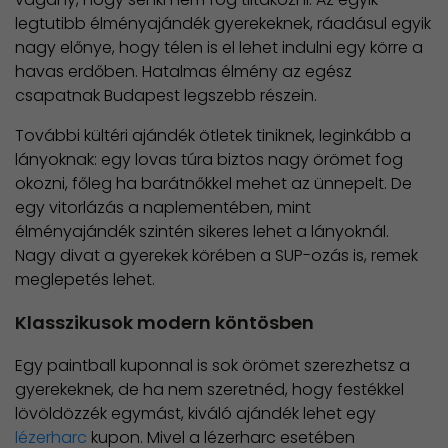
legtutibb élményajándék gyerekeknek, ráadásul egyik
nagy előnye, hogy télen is el lehet indulni egy körre a
havas erdőben. Hatalmas élmény az egész
csapatnak Budapest legszebb részein.
További kültéri ajándék ötletek tiniknek, leginkább a
lányoknak: egy lovas túra biztos nagy örömet fog
okozni, főleg ha barátnőkkel mehet az ünnepelt. De
egy vitorlázás a naplementében, mint
élményajándék szintén sikeres lehet a lányoknál.
Nagy divat a gyerekek körében a SUP-ozás is, remek
meglepetés lehet.
Klasszikusok modern köntösben
Egy paintball kuponnal is sok örömet szerezhetsz a
gyerekeknek, de ha nem szeretnéd, hogy festékkel
lövöldözzék egymást, kiváló ajándék lehet egy
lézerharc
kupon. Mivel a lézerharc esetében