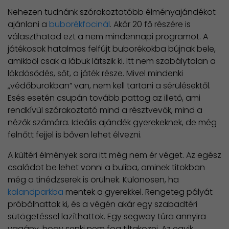
Nehezen tudnánk szórakoztatóbb élményajándékot
ajánlani a
buborékfocinál
. Akár 20 fő részére is
választhatod ezt a nem mindennapi programot. A
játékosok hatalmas felfújt buborékokba bújnak bele,
amikből csak a lábuk látszik ki. Itt nem szabálytalan a
lökdösődés, sőt, a játék része. Mivel mindenki
„védőburokban” van, nem kell tartani a sérülésektől.
Esés esetén csupán tovább pattog az illető, ami
rendkívül szórakoztató mind a résztvevők, mind a
nézők számára. Ideális ajándék gyerekeknek, de még
felnőtt fejjel is bőven lehet élvezni.
A kültéri élmények sora itt még nem ér véget. Az egész
családot be lehet vonni a buliba, aminek titokban
még a tinédzserek is örülnek. Különösen, ha
kalandparkba
mentek a gyerekkel. Rengeteg pályát
próbálhattok ki, és a végén akár egy szabadtéri
sütögetéssel lazíthattok. Egy segway túra annyira
vagány, hogy senki nem fog tiltakozni. Az egyik