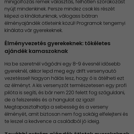
minigolfozás remek választás, felhőtlen szórakozást
nyújt mindenkinek. Persze mindez csak kis részét
képezi a kínálatunknak, válogass bátran
élményajándék ötleteink közül! Programok tengernyi
kínálata vár gyerekeknek.
Élményvezetés gyerekeknek: tökéletes
ajándék kamaszoknak
Ha be szeretnél vágódni egy 8-9 évesnél idősebb
gyereknél, akkor lepd meg egy drift versenyautó
vezetéssel! Nagyon hálás lesz, hogy ő is átélheti ezt
az élményt. A kis versenyzőt természetesen egy profi
pilóta is segíti, és bár nem 220 felett fog száguldani,
de a felszerelés és a hangulat az igazi!
Megtapasztalhatja a sebesség és a verseny
élményét, amit biztosan nem fog sokáig elfelejteni és
te leszel a kedvence a családból jó ideig.