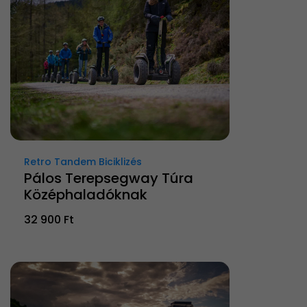
Retro Tandem Biciklizés
Pálos Terepsegway Túra
Középhaladóknak
32 900 Ft