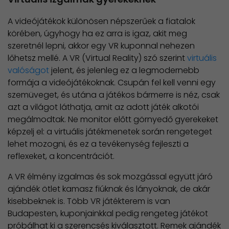
A videójátékok különösen népszerűek a fiatalok
körében, úgyhogy ha ez arra is igaz, akit meg
szeretnél lepni, akkor egy VR kuponnal nehezen
lőhetsz mellé. A VR (Virtual Reality) szó szerint
virtuális
valóságot
jelent, és jelenleg ez a legmodernebb
formája a videójátékoknak. Csupán fel kell venni egy
szemüveget, és utána a játékos bármerre is néz, csak
azt a világot láthatja, amit az adott játék alkotói
megálmodtak. Ne monitor előtt görnyedő gyerekeket
képzelj el: a virtuális játékmenetek során rengeteget
lehet mozogni, és ez a tevékenység fejleszti a
reflexeket, a koncentrációt.
A VR élmény izgalmas és sok mozgással együtt járó
ajándék ötlet kamasz fiúknak és lányoknak, de akár
kisebbeknek is. Több VR játékterem is van
Budapesten, kuponjainkkal pedig rengeteg játékot
próbálhat ki a szerencsés kiválasztott. Remek ajándék