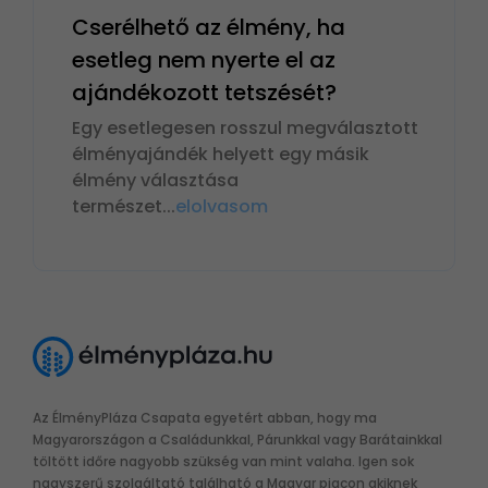
Cserélhető az élmény, ha
esetleg nem nyerte el az
ajándékozott tetszését?
Egy esetlegesen rosszul megválasztott
élményajándék helyett egy másik
élmény választása
természet
...
elolvasom
Az ÉlményPláza Csapata egyetért abban, hogy ma
Magyarországon a Családunkkal, Párunkkal vagy Barátainkkal
töltött időre nagyobb szükség van mint valaha. Igen sok
nagyszerű szolgáltató található a Magyar piacon akiknek