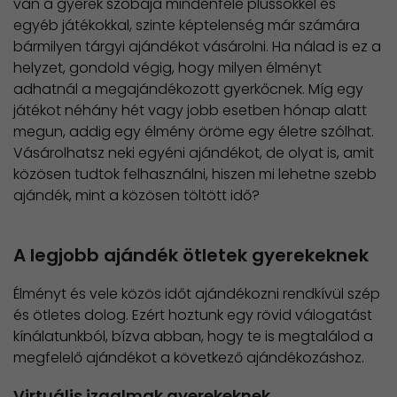
van a gyerek szobája mindenféle plüssökkel és
egyéb játékokkal, szinte képtelenség már számára
bármilyen tárgyi ajándékot vásárolni. Ha nálad is ez a
helyzet, gondold végig, hogy milyen élményt
adhatnál a megajándékozott gyerkőcnek. Míg egy
játékot néhány hét vagy jobb esetben hónap alatt
megun, addig egy élmény öröme egy életre szólhat.
Vásárolhatsz neki egyéni ajándékot, de olyat is, amit
közösen tudtok felhasználni, hiszen mi lehetne szebb
ajándék, mint a közösen töltött idő?
A legjobb ajándék ötletek gyerekeknek
Élményt és vele közös időt ajándékozni rendkívül szép
és ötletes dolog. Ezért hoztunk egy rövid válogatást
kínálatunkból, bízva abban, hogy te is megtalálod a
megfelelő ajándékot a következő ajándékozáshoz.
Virtuális izgalmak gyerekeknek