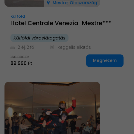
Mestre, Olaszország
Külföld
Hotel Centrale Venezia-Mestre***
Külföldi városlátogatás
2 éj, 2 fő
Reggelis ellátás
160 000 Ft
Megnézem
89 990 Ft