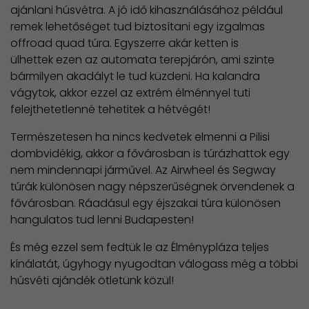
ajánlani húsvétra. A jó idő kihasználásához például
remek lehetőséget tud biztosítani egy izgalmas
offroad quad túra. Egyszerre akár ketten is
ülhettek ezen az automata terepjárón, ami szinte
bármilyen akadályt le tud küzdeni. Ha kalandra
vágytok, akkor ezzel az extrém élménnyel tuti
felejthetetlenné tehetitek a hétvégét!
Természetesen ha nincs kedvetek elmenni a Pilisi
dombvidékig, akkor a fővárosban is túrázhattok egy
nem mindennapi járművel. Az Airwheel és Segway
túrák különösen nagy népszerűségnek örvendenek a
fővárosban. Ráadásul egy éjszakai túra különösen
hangulatos tud lenni Budapesten!
És még ezzel sem fedtük le az Élménypláza teljes
kínálatát, úgyhogy nyugodtan válogass még a többi
húsvéti ajándék ötletünk közül!