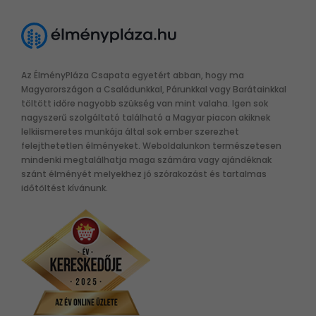
Az ÉlményPláza Csapata egyetért abban, hogy ma
Magyarországon a Családunkkal, Párunkkal vagy Barátainkkal
töltött időre nagyobb szükség van mint valaha. Igen sok
nagyszerű szolgáltató található a Magyar piacon akiknek
lelkiismeretes munkája által sok ember szerezhet
felejthetetlen élményeket. Weboldalunkon természetesen
mindenki megtalálhatja maga számára vagy ajándéknak
szánt élményét melyekhez jó szórakozást és tartalmas
időtöltést kívánunk.