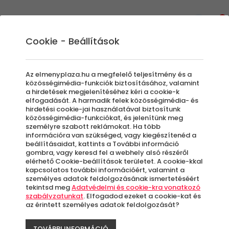
0
Cookie - Beállítások
Ajándék ötletek húsvétra
Az elmenyplaza.hu a megfelelő teljesítmény és a
gyerekeknek és felnőtteknek
közösségimédia-funkciók biztosításához, valamint
a hirdetések megjelenítéséhez kéri a cookie-k
elfogadását. A harmadik felek közösségimédia- és
Nem csak piros tojást és csokinyuszit lehet
hirdetési cookie-jai használatával biztosítunk
közösségimédia-funkciókat, és jelenítünk meg
adni húsvétra! Weboldalunkon rengeteg
személyre szabott reklámokat. Ha több
olyan élményajándékot találhatsz, amelyekkel
információra van szükséged, vagy kiegészítenéd a
beállításaidat, kattints a További információ
felejthetetlenné teheted a húsvéti hosszú
gombra, vagy keresd fel a webhely alsó részéről
hétvégét. Kuponjaink segítségével szinte
elérhető Cookie-beállítások területet. A cookie-kkal
bármilyen programot leszervezhetsz az
kapcsolatos további információért, valamint a
személyes adatok feldolgozásának ismertetéséért
ünnepekre, amelyek gyerekeknek és
tekintsd meg
Adatvédelmi és cookie-kra vonatkozó
felnőtteknek is ugyanolyan minőségi
szabályzatunkat
. Elfogadod ezeket a cookie-kat és
az érintett személyes adatok feldolgozását?
szórakozást nyújthatnak.
TOVÁBBI INFORMÁCIÓ