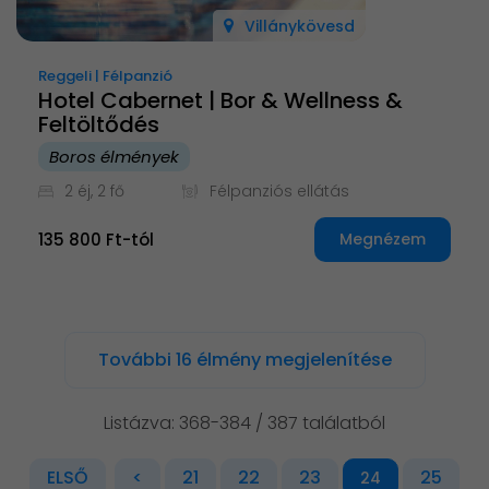
Villánykövesd
Reggeli | Félpanzió
Hotel Cabernet | Bor & Wellness &
Feltöltődés
Boros élmények
2 éj, 2 fő
Félpanziós ellátás
135 800 Ft-tól
Megnézem
További 16 élmény megjelenítése
Listázva: 368-384 / 387 találatból
ELSŐ
<
21
22
23
25
24