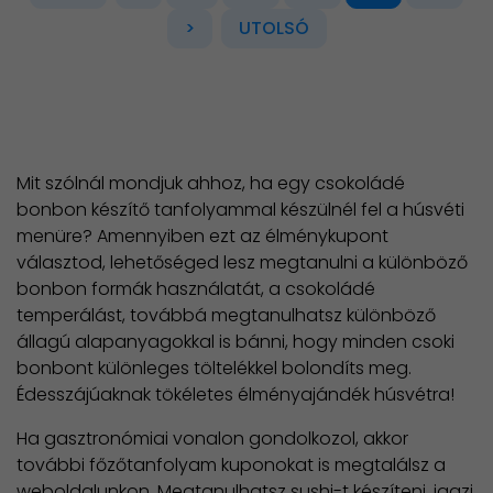
>
UTOLSÓ
Mit szólnál mondjuk ahhoz, ha egy csokoládé
bonbon készítő tanfolyammal készülnél fel a húsvéti
menüre? Amennyiben ezt az élménykupont
választod, lehetőséged lesz megtanulni a különböző
bonbon formák használatát, a csokoládé
temperálást, továbbá megtanulhatsz különböző
állagú alapanyagokkal is bánni, hogy minden csoki
bonbont különleges töltelékkel bolondíts meg.
Édesszájúaknak tökéletes élményajándék húsvétra!
Ha gasztronómiai vonalon gondolkozol, akkor
további főzőtanfolyam kuponokat is megtalálsz a
weboldalunkon. Megtanulhatsz sushi-t készíteni, igazi