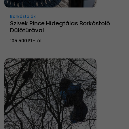
Borkóstolók
Szivek Pince Hidegtálas Borkóstoló
Dűlőtúrával
105 500 Ft-tól