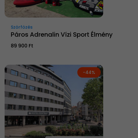
Szörfözés
Páros Adrenalin Vízi Sport Élmény
89 900 Ft
-44%