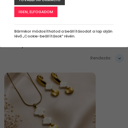
Szűrők beállítása
IGEN, ELFOGADOM
Bármikor módosíthatod a beállításodat a lap alján
lévő „Cookie-beállítások” révén.
Élmények
Rendezés: