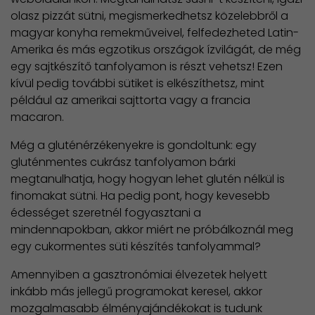
olasz pizzát sütni, megismerkedhetsz közelebbről a
magyar konyha remekműveivel, felfedezheted Latin-
Amerika és más egzotikus országok ízvilágát, de még
egy sajtkészítő tanfolyamon is részt vehetsz! Ezen
kívül pedig további sütiket is elkészíthetsz, mint
például az amerikai sajttorta vagy a francia
macaron.
Még a gluténérzékenyekre is gondoltunk: egy
gluténmentes cukrász tanfolyamon bárki
megtanulhatja, hogy hogyan lehet glutén nélkül is
finomakat sütni. Ha pedig pont, hogy kevesebb
édességet szeretnél fogyasztani a
mindennapokban, akkor miért ne próbálkoznál meg
egy cukormentes süti készítés tanfolyammal?
Amennyiben a gasztronómiai élvezetek helyett
inkább más jellegű programokat keresel, akkor
mozgalmasabb élményajándékokat is tudunk