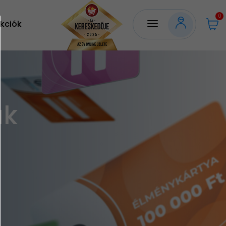
0
kciók
ák