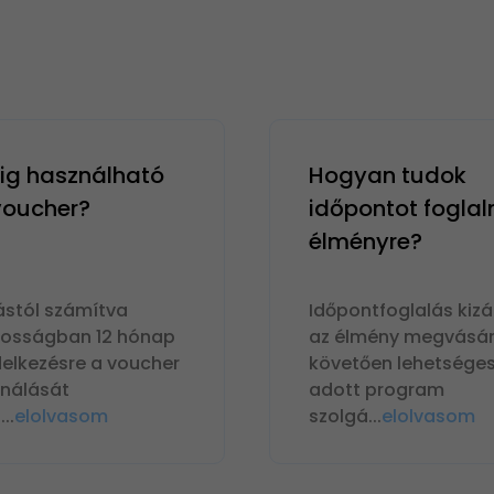
g használható
Hogyan tudok
 voucher?
időpontot foglal
élményre?
ástól számítva
Időpontfoglalás kizá
nosságban 12 hónap
az élmény megvásár
delkezésre a voucher
követően lehetséges
ználását
adott program
n
...
elolvasom
szolgá
...
elolvasom