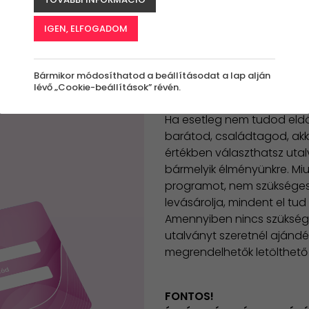
IGEN, ELFOGADOM
Bármikor módosíthatod a beállításodat a lap alján
lévő „Cookie-beállítások” révén.
Ha esetleg nem tudod eldö
barátod, családtagod, akk
értékben választhatsz uta
bármelyik élményünkre. Miu
programot, nem szükséges
levásárolja, mindent el tud
Amennyiben nincs szükséged
utalványt szeretnél ajándé
megrendelhetők letölthető
FONTOS!