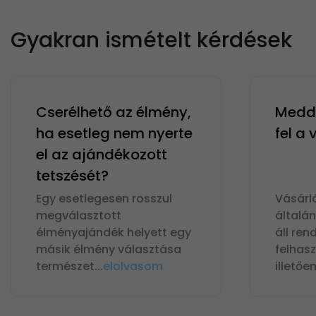
Gyakran ismételt kérdések
Cserélhető az élmény,
Meddi
ha esetleg nem nyerte
fel a
el az ajándékozott
tetszését?
Egy esetlegesen rosszul
Vásárl
megválasztott
általá
élményajándék helyett egy
áll ren
másik élmény választása
felhas
természet
...
elolvasom
illetőe