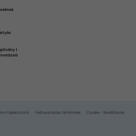
ereknek
ártyás
pítvány |
omvarázsló
lmi tájékoztató
Felhasználási feltételek
Cookie - Beállítások