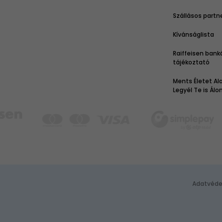
Szállásos partn
Kívánságlista
Raiffeisen bank
tájékoztató
Ments Életet Ala
Legyél Te is Ál
Adatvéde