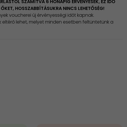
RLÁSTÓL SZÁMÍTVA 6 HÓNAPIG ÉRVÉNYESEK, EZ IDŐ
I ŐKET, HOSSZABBÍTÁSUKRA NINCS LEHETŐSÉG!
nyek voucherei új érvényességi időt kapnak.
k eltérő lehet, melyet minden esetben feltüntetünk a