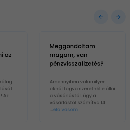
Meggondoltam
ni az
magam, van
pénzvisszafizetés?
rólag
Amennyiben valamilyen
lását
oknál fogva szeretnél elállni
! Az
a vásárlástól, úgy a
vásárlástól számítva 14
...
elolvasom