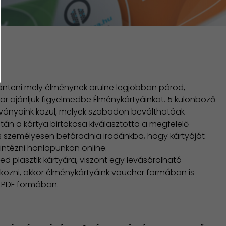
nteni mely élménynek örülne legjobban párod,
or ajánljuk figyelmedbe Élménykártyáinkat. 5 különböző
lványaink közül, melyek szabadon beválthatóak
tán a kártya birtokosa kiválasztotta a megfelelő
 személyesen befáradnia irodánkba, hogy kártyáját
 intézni honlapunkon online.
 plasztik kártyára, viszont egy levásárolható
kozni, akkor élménykártyáink voucher formában is
 PDF formában.