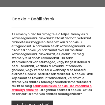
Élmények
Ajándék ötletek
Újdonságok
A
Cookie - Beállítások
Az elmenyplaza.hu a megfelelő teljesítmény és a
közösségimédia-funkciók biztosításához, valamint
a hirdetések megjelenítéséhez kéri a cookie-k
elfogadását. A harmadik felek közösségimédia- és
ok | élménykárty
hirdetési cookie-jai használatával biztosítunk
közösségimédia-funkciókat, és jelenítünk meg
személyre szabott reklámokat. Ha több
információra van szükséged, vagy kiegészítenéd a
beállításaidat, kattints a További információ
gombra, vagy keresd fel a webhely alsó részéről
elérhető Cookie-beállítások területet. A cookie-kkal
kapcsolatos további információért, valamint a
személyes adatok feldolgozásának ismertetéséért
tekintsd meg
Adatvédelmi és cookie-kra vonatkozó
szabályzatunkat
. Elfogadod ezeket a cookie-kat és
az érintett személyes adatok feldolgozását?
TOVÁBBI INFORMÁCIÓ