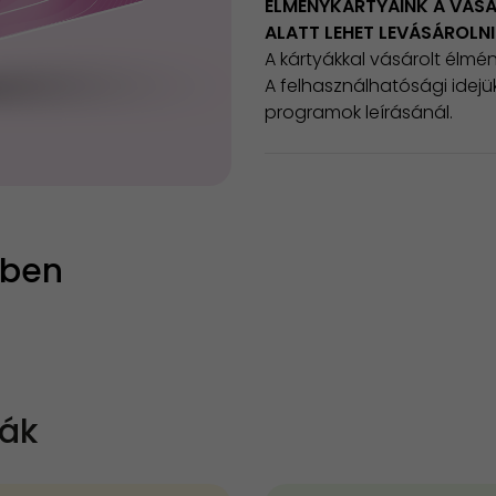
ÉLMÉNYKÁRTYÁINK A VÁSÁ
ALATT LEHET LEVÁSÁROLN
A kártyákkal vásárolt élmé
​A felhasználhatósági idejü
programok leírásánál.
kben
yák