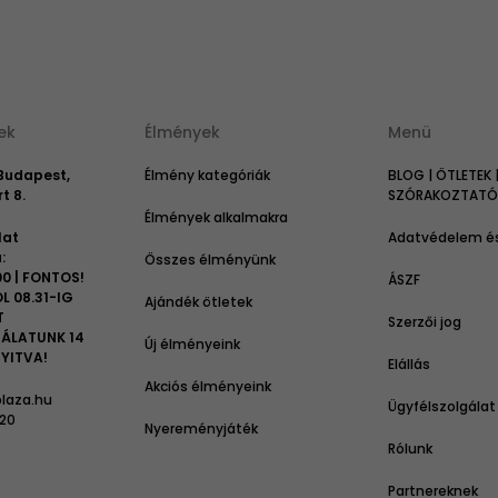
ek
Élmények
Menü
 Budapest,
Élmény kategóriák
BLOG | ÖTLETEK 
t 8.
SZÓRAKOZTATÓ 
Élmények alkalmakra
lat
Adatvédelem és
:
Összes élményünk
00 | FONTOS!
ÁSZF
L 08.31-IG
Ajándék ötletek
T
Szerzői jog
ÁLATUNK 14
Új élményeink
YITVA!
Elállás
Akciós élményeink
laza.hu
Ügyfélszolgálat
 20
Nyereményjáték
Rólunk
Partnereknek