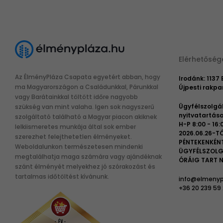
Elérhetőség
Az ÉlményPláza Csapata egyetért abban, hogy
Irodánk: 1137
ma Magyarországon a Családunkkal, Párunkkal
Újpesti rakpar
vagy Barátainkkal töltött időre nagyobb
Ügyfélszolgá
szükség van mint valaha. Igen sok nagyszerű
nyitvatartása
szolgáltató található a Magyar piacon akiknek
H-P 8:00 - 16:
lelkiismeretes munkája által sok ember
2026.06.26-TÓ
szerezhet felejthetetlen élményeket.
PÉNTEKENKÉN
Weboldalunkon természetesen mindenki
ÜGYFÉLSZOLG
megtalálhatja maga számára vagy ajándéknak
ÓRÁIG TART N
szánt élményét melyekhez jó szórakozást és
tartalmas időtöltést kívánunk.
info@elmenyp
+36 20 239 59