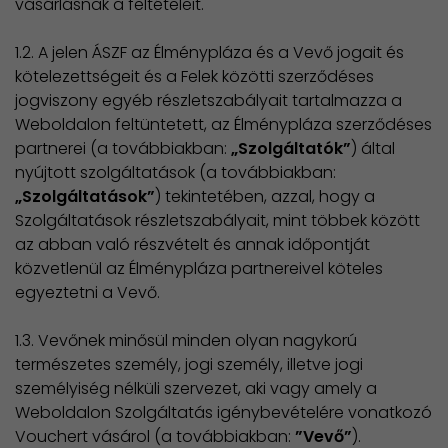
vásárlásnak a feltételeit.
1.2. A jelen ÁSZF az Élménypláza és a Vevő jogait és
kötelezettségeit és a Felek közötti szerződéses
jogviszony egyéb részletszabályait tartalmazza a
Weboldalon feltüntetett, az Élménypláza szerződéses
partnerei (a továbbiakban:
„Szolgáltatók”
) által
nyújtott szolgáltatások (a továbbiakban:
„Szolgáltatások”
) tekintetében, azzal, hogy a
Szolgáltatások részletszabályait, mint többek között
az abban való részvételt és annak időpontját
közvetlenül az Élménypláza partnereivel köteles
egyeztetni a Vevő.
1.3. Vevőnek minősül minden olyan nagykorú
természetes személy, jogi személy, illetve jogi
személyiség nélküli szervezet, aki vagy amely a
Weboldalon Szolgáltatás igénybevételére vonatkozó
Vouchert vásárol (a továbbiakban:
”Vevő”
).