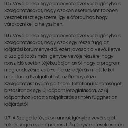
9.5. Vevő annak figyelembevételével veszi igénybe a
Szolgáltatásokat, hogy azokon esetenként többen
vesznek részt egyszerre, így előfordulhat, hogy
várakozni kell a helyszínen.
9.6. Vevő annak figyelembevételével veszi igénybe a
Szolgáltatásokat, hogy azok egy része függ az
időjárási körülményektől, ezért javasolt a Vevő, illetve
a Szolgáltatás más igénybe vevője részére, hogy
rossz idő esetén tájékozódjon arról, hogy a program
megrendezésre kerül-e. Ha az időjárás miatt le kell
mondani a Szolgáltatást, az Élménypláza
Szolgáltatást nyújtó partnerei feltétlenül lehetőséget
biztosítanak egy új időpont lefoglalására. Az új
időponthoz kötött Szolgáltatás szintén függhet az
időjárástól.
9.7. A Szolgáltatásokon annak igénybe vevői saját
felelősségére vehetnek részt. Élményvezetések esetén