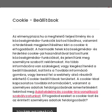
0
Cookie - Beállítások
ÁSZF
Az elmenyplaza.hu a megfelelő teljesítmény és a
közösségimédia-funkciók biztosításához, valamint
a hirdetések megjelenítéséhez kéri a cookie-k
elfogadását. A harmadik felek közösségimédia- és
hirdetési cookie-jai használatával biztosítunk
közösségimédia-funkciókat, és jelenítünk meg
személyre szabott reklámokat. Ha több
információra van szükséged, vagy kiegészítenéd a
beállításaidat, kattints a További információ
gombra, vagy keresd fel a webhely alsó részéről
elérhető Cookie-beállítások területet. A cookie-kkal
kapcsolatos további információért, valamint a
személyes adatok feldolgozásának ismertetéséért
Általános Szerződési Feltételek
tekintsd meg
Adatvédelmi és cookie-kra vonatkozó
​Hatályos: 2024. 11. 06. napjától
szabályzatunkat
. Elfogadod ezeket a cookie-kat és
az érintett személyes adatok feldolgozását?
TOVÁBBI INFORMÁCIÓ