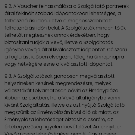
9.2. A Voucher felhasználása a Szolgáltató partnerek
által felkínált szabad időpontokban lehetséges, a
felhasználási időn, illetve a meghosszabbított
felhasználási időn belül. A Szolgáltatók minden tőlük
telhetőt megtesznek annak érdekében, hogy
biztosítani tudják a Vevő, illetve a Szolgáltatás
igénybe vevője által kiválasztott időpontot. Célszerű
a foglalást időben elvégezni, főleg ha ünnepnapra
vagy hétvégére esne a kiválasztott időpontot.
9.3. A Szolgáltatások gondosan megválasztott
helyszíneken kerülnek megrendezésre, melyek
választékát folyamatosan bővíti az Élménypláza.
Abban az esetben, ha a Vevő által igénybe venni
kívánt Szolgáltatás, illetve az azt nyújtó Szolgáltató
megszűnik az Élményplázán kívül álló ok miatt, az
Élménypláza lehetőséget biztosít a cserére, az
értékegyezőség figyelembevételével. Amennyiben
Vevő a csere lehetőségével nem él, úgy a csere