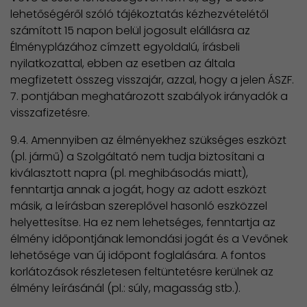
lehetőségéről szóló tájékoztatás kézhezvételétől
számított 15 napon belül jogosult elállásra az
Élményplázához címzett egyoldalú, írásbeli
nyilatkozattal, ebben az esetben az általa
megfizetett összeg visszajár, azzal, hogy a jelen ÁSZF.
7. pontjában meghatározott szabályok irányadók a
visszafizetésre.
9.4. Amennyiben az élményekhez szükséges eszközt
(pl. jármű) a Szolgáltató nem tudja biztosítani a
kiválasztott napra (pl. meghibásodás miatt),
fenntartja annak a jogát, hogy az adott eszközt
másik, a leírásban szereplővel hasonló eszközzel
helyettesítse. Ha ez nem lehetséges, fenntartja az
élmény időpontjának lemondási jogát és a Vevőnek
lehetősége van új időpont foglalására. A fontos
korlátozások részletesen feltüntetésre kerülnek az
élmény leírásánál (pl.: súly, magasság stb.).