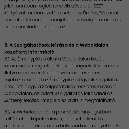
jelen pontban foglalt rendelkezése alól, SZÉP
kártyával történő fizetés esetén az ÉlményPlázának
visszafizetni nem áll módjában az Szolgáltatás árát,
csak cserélni lehetséges azt.
8. A Szolgáltatások leírása és a Weboldalon
közzétett információ
8.1. Az Élménypláza által a Weboldalon közölt
információk megfelelnek a valóságnak. A Vevőknek,
illetve minden érdeklődő számára részletes
tájékoztatást ad az Élménypláza Ügyfélszolgálata,
amellett, hogy a Szolgáltatások részletes leírása a
Weboldalon, az adott Szolgáltatás leírásánál az
„Élmény leírása”
megjelölés alatt is megtalálható.
8.2. A Weboldalon és a promóciós anyagokban
feltüntetett képek valósak, de esetenként kis
mértékben eltérhetnek a helyszíni körülményektől. Az