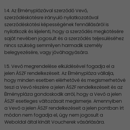
1.4. Az Élményplázával szerződő Vevő,
szerződéskötésre irányuló nyilatkozatával
szerződéskötési képességének fennállásáról is
nyilatkozik és kijelenti, hogy a szerződés megkötésére
saját nevében jogosult és a szerződés teljesüléséhez
nincs szükség semmilyen harmadik személy
belegyezésére, vagy jóváhagyására.
​1.5. Vevő megrendelése elküldésével fogadja el a
jelen ÁSZF rendelkezéseit. Az Élménypláza vállalja,
hogy minden esetben elérhetővé és megismerhetővé
teszi a Vevő részére a jelen ÁSZF rendelkezéseit és az
Élménypláza gondoskodik arról, hogy a Vevő a jelen
ÁSZF esetleges változásait megismerje. Amennyiben
a Vevő a jelen ÁSZF rendelkezéseit a jelen pontban írt
módon nem fogadja el, úgy nem jogosult a
Weboldal által kínált Voucherek vásárlására.