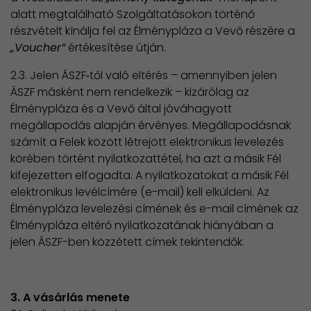
alatt megtalálható Szolgáltatásokon történő
részvételt kínálja fel az Élménypláza a Vevő részére a
„Voucher”
értékesítése útján.
2.3. Jelen ÁSZF‐től való eltérés – amennyiben jelen
ÁSZF másként nem rendelkezik – kizárólag az
Élménypláza és a Vevő által jóváhagyott
megállapodás alapján érvényes. Megállapodásnak
számít a Felek között létrejött elektronikus levelezés
körében történt nyilatkozattétel, ha azt a másik Fél
kifejezetten elfogadta. A nyilatkozatokat a másik Fél
elektronikus levélcímére (e-mail) kell elküldeni. Az
Élménypláza levelezési címének és e-mail címének az
Élménypláza eltérő nyilatkozatának hiányában a
jelen ÁSZF-ben közzétett címek tekintendők.
3. A vásárlás menete