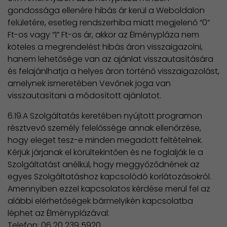
gondossága ellenére hibás ár kerül a Weboldalon
felületére, esetleg rendszerhiba miatt megjelenő “0”
Ft-os vagy “1” Ft-os ár, akkor az Élménypláza nem
köteles a megrendelést hibás áron visszaigazolni,
hanem lehetősége van az ajánlat visszautasítására
és felajánlhatja a helyes áron történő visszaigazolást,
amelynek ismeretében Vevőnek joga van
visszautasítani a módosított ajánlatot.
6.19.A Szolgáltatás keretében nyújtott programon
résztvevő személy felelőssége annak ellenőrzése,
hogy eleget tesz-e minden megadott feltételnek.
Kérjük járjanak el körültekintően és ne foglalják le a
Szolgáltatást anélkül, hogy meggyőződnének az
egyes Szolgáltatáshoz kapcsolódó korlátozásokról.
Amennyiben ezzel kapcsolatos kérdése merül fel az
alábbi elérhetőségek bármelyikén kapcsolatba
léphet az Élményplázával:
Telefon: 06 20 239 5920