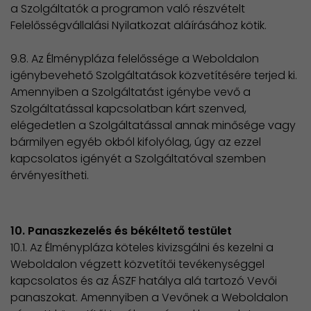
a Szolgáltatók a programon való részvételt
Felelősségvállalási Nyilatkozat aláírásához kötik.
9.8. Az Élménypláza felelőssége a Weboldalon
igénybevehető Szolgáltatások közvetítésére terjed ki.
Amennyiben a Szolgáltatást igénybe vevő a
Szolgáltatással kapcsolatban kárt szenved,
elégedetlen a Szolgáltatással annak minősége vagy
bármilyen egyéb okból kifolyólag, úgy az ezzel
kapcsolatos igényét a Szolgáltatóval szemben
érvényesítheti.
10. Panaszkezelés és békéltető testület
10.1. Az Élménypláza köteles kivizsgálni és kezelni a
Weboldalon végzett közvetítői tevékenységgel
kapcsolatos és az ÁSZF hatálya alá tartozó Vevői
panaszokat. Amennyiben a Vevőnek a Weboldalon