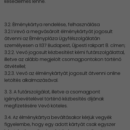
késedelmes lenne.
3.2. Élménykártya rendelése, felhasználása
3.2.1.Vevő a megvásárolt élménykártyát jogosult
átvenni az Élménypláza Ügyfélszolgálatán
személyesen a 1137 Budapest, Újpesti rakpart 8. címen;
3.2.2. Vevő jogosult kézbesítést kérni futárszolgálattal,
illetve az alább megjelölt csomagpontokon történő
átvétellel;
3.2.3. Vevő az élménykártyát jogosult átvenni online
letöltés alkalmazásával.
3. 3. A futárszolgálat, illetve a csomagpont
igénybevételével történő kézbesítés díjának
megfizetésére Vevő köteles.
3.4. Az élménykártya beváltásakor kérjük vegyék
figyelembe, hogy egy adott kártyát csak egyszer