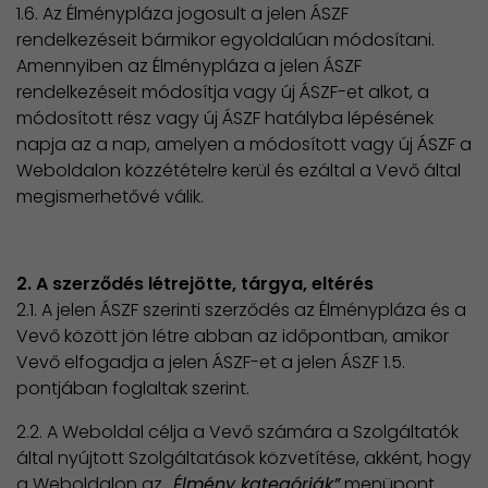
1.6. Az Élménypláza jogosult a jelen ÁSZF
rendelkezéseit bármikor egyoldalúan módosítani.
Amennyiben az Élménypláza a jelen ÁSZF
rendelkezéseit módosítja vagy új ÁSZF-et alkot, a
módosított rész vagy új ÁSZF hatályba lépésének
napja az a nap, amelyen a módosított vagy új ÁSZF a
Weboldalon közzétételre kerül és ezáltal a Vevő által
megismerhetővé válik.
2. A szerződés létrejötte, tárgya, eltérés
2.1. A jelen ÁSZF szerinti szerződés az Élménypláza és a
Vevő között jön létre abban az időpontban, amikor
Vevő elfogadja a jelen ÁSZF-et a jelen ÁSZF 1.5.
pontjában foglaltak szerint.
2.2. A Weboldal célja a Vevő számára a Szolgáltatók
által nyújtott Szolgáltatások közvetítése, akként, hogy
a Weboldalon az
„Élmény kategóriák”
menüpont