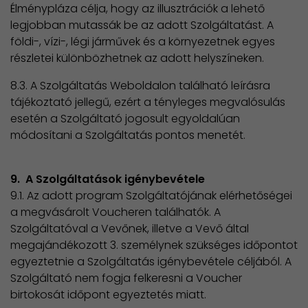
Élménypláza célja, hogy az illusztrációk a lehető
legjobban mutassák be az adott Szolgáltatást. A
földi-, vízi-, légi járművek és a környezetnek egyes
részletei különbözhetnek az adott helyszíneken.
8.3. A Szolgáltatás Weboldalon található leírásra
tájékoztató jellegű, ezért a tényleges megvalósulás
esetén a Szolgáltató jogosult egyoldalúan
módosítani a Szolgáltatás pontos menetét.
9. A Szolgáltatások igénybevétele
9.1. Az adott program Szolgáltatójának elérhetőségei
a megvásárolt Voucheren találhatók. A
Szolgáltatóval a Vevőnek, illetve a Vevő által
megajándékozott 3. személynek szükséges időpontot
egyeztetnie a Szolgáltatás igénybevétele céljából. A
Szolgáltató nem fogja felkeresni a Voucher
birtokosát időpont egyeztetés miatt.