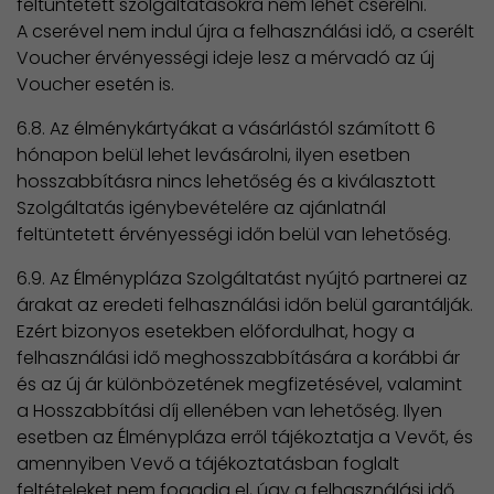
feltüntetett szolgáltatásokra nem lehet cserélni.
A cserével nem indul újra a felhasználási idő, a cserélt
Voucher érvényességi ideje lesz a mérvadó az új
Voucher esetén is.
6.8. Az élménykártyákat a vásárlástól számított 6
hónapon belül lehet levásárolni, ilyen esetben
hosszabbításra nincs lehetőség és a kiválasztott
Szolgáltatás igénybevételére az ajánlatnál
feltüntetett érvényességi időn belül van lehetőség.
6.9. Az Élménypláza Szolgáltatást nyújtó partnerei az
árakat az eredeti felhasználási időn belül garantálják.
Ezért bizonyos esetekben előfordulhat, hogy a
felhasználási idő meghosszabbítására a korábbi ár
és az új ár különbözetének megfizetésével, valamint
a Hosszabbítási díj ellenében van lehetőség. Ilyen
esetben az Élménypláza erről tájékoztatja a Vevőt, és
amennyiben Vevő a tájékoztatásban foglalt
feltételeket nem fogadja el, úgy a felhasználási idő