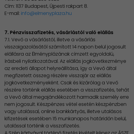
Cím: 1137 Budapest, Újpesti rakpart 8.
E-mail:
info@elmenyplaza.hu
7. Pénzvisszafizetés, vásárlástól való elállás
7.1. Vevő a vásárlástól, illetve a vásárlás
visszaigazolásától számított 14 napon belül jogosult
elállásra az Élményplázának címzett egyoldalú,
írásbeli nyilatkozatával. Az elállás jogkövetkezménye
az eredeti állapot helyreállítása, így a Vevő által
megfizetett összeg részére visszajár az elállás
jogkövetkezményeként. Csak és kizárólag a Vevő
részére történik elállás esetében a visszafizetés, tehát
a Vevő által megajándékozott harmadik személy erre
nem jogosult. Készpénzes vétel esetén készpénzben
vagy utalással, online bankkártyás, illetve utalásos
kifizetések esetében 15 munkanapos határidőn belül,
utalással történik a visszafizetés.
A Szép kártyával történő fizetés kivételt képez az ÁSZF