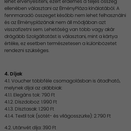
lehet érvényesíteni, ezért érdemes a teljes összeg
ellenében választani az ÉlményPláza kínálatából. A
fennmaradó összeget később nem lehet felhasználni
és az Élményplázának nem áll módjában azt
visszafizetni sem. Lehetőség van több vagy akár
drágább Szolgáltatást is választani, mint a kártya
értéke, ez esetben természetesen a különbözetet
rendezni szükséges.
4. Díjak
4.1. Voucher többféle csomagolásban is átadható,
melynek díjai az alábbiak:
4.1.1. Elegáns tok: 790 Ft
4.1.2. Díszdoboz: 1.990 Ft
4.1.3. Dísztasak: 1.290 Ft
4.1.4. Textil tok (sötét- és világosszürke): 2.790 Ft
4.2. Utánvét díja: 390 Ft