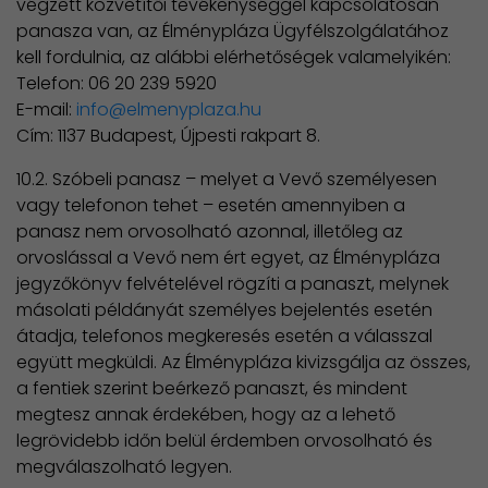
végzett közvetítői tevékenységgel kapcsolatosan
panasza van, az Élménypláza Ügyfélszolgálatához
kell fordulnia, az alábbi elérhetőségek valamelyikén:
Telefon: 06 20 239 5920
E-mail:
info@elmenyplaza.hu
Cím: 1137 Budapest, Újpesti rakpart 8.
10.2. Szóbeli panasz – melyet a Vevő személyesen
vagy telefonon tehet – esetén amennyiben a
panasz nem orvosolható azonnal, illetőleg az
orvoslással a Vevő nem ért egyet, az Élménypláza
jegyzőkönyv felvételével rögzíti a panaszt, melynek
másolati példányát személyes bejelentés esetén
átadja, telefonos megkeresés esetén a válasszal
együtt megküldi. Az Élménypláza kivizsgálja az összes,
a fentiek szerint beérkező panaszt, és mindent
megtesz annak érdekében, hogy az a lehető
legrövidebb időn belül érdemben orvosolható és
megválaszolható legyen.