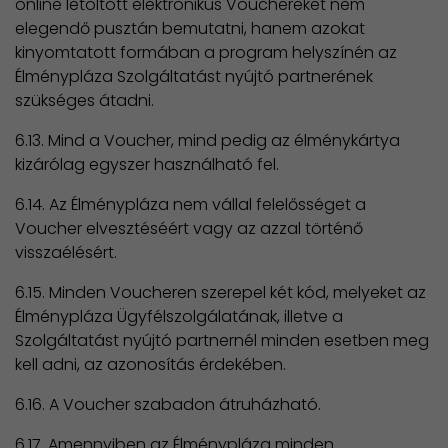
online letöltött elektronikus Vouchereket nem
elegendő pusztán bemutatni, hanem azokat
kinyomtatott formában a program helyszínén az
Élménypláza Szolgáltatást nyújtó partnerének
szükséges átadni.
6.13. Mind a Voucher, mind pedig az élménykártya
kizárólag egyszer használható fel.
6.14. Az Élménypláza nem vállal felelősséget a
Voucher elvesztéséért vagy az azzal történő
visszaélésért.
6.15. Minden Voucheren szerepel két kód, melyeket az
Élménypláza Ügyfélszolgálatának, illetve a
Szolgáltatást nyújtó partnernél minden esetben meg
kell adni, az azonosítás érdekében.
6.16. A Voucher szabadon átruházható.
6.17. Amennyiben az Élménypláza minden