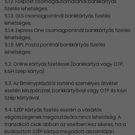
5.1.2. Foxpost csomagautomatánál bankkártyás
fizetés lehetséges;
5.1.3. GLS csomagpontnál bankkártyás fizetés
lehetséges;
5.1.4. Express One csomagpontnál bankkártyás fizetés
lehetséges;
5.1.5. MPL Posta pontnál bankkártyás fizetés
lehetséges.
5.2. Online kártyás fizetéssel (bankkártya vagy OTP,
K&H Szép kártya)
5.3. Az Élményplázától történő személyes átvétel
esetén készpénzzel, bankkártyával vagy OTP és K&H
Szép kártyával.
5.4. SZÉP kártyás fizetés esetén a vásárlás
végösszegének megosztására nincs lehetőség. A
tranzakció csak abban az esetben lesz sikeres, ha a
kiválasztott SZÉP kártya megadott alszámláján