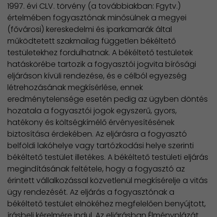
1997. évi CLV. törvény (a továbbiakban: Fgytv.)
értelmében fogyasztónak minősülnek a megyei
(fővárosi) kereskedelmi és iparkamarák által
működtetett szakmailag független békéltető
testületekhez fordulhatnak. A békéltető testületek
hatáskörébe tartozik a fogyasztói jogvita bírósági
eljáráson kívüli rendezése, és e célból egyezség
létrehozásának megkísérlése, ennek
eredménytelensége esetén pedig az ügyben döntés
hozatala a fogyasztói jogok egyszerű, gyors,
hatékony és költségkímélő érvényesítésének
biztosítása érdekében. Az eljárásra a fogyasztó
belföldi lakóhelye vagy tartózkodási helye szerinti
békéltető testület illetékes. A békéltető testületi eljárás
megindításának feltétele, hogy a fogyasztó az
érintett vállalkozással közvetlenül megkísérelje a vitás
ügy rendezését. Az eljárás a fogyasztónak a
békéltető testület elnökéhez megfelelően benyújtott,
írásbeli kérelmére indul. Az eljárásban Élményplázát