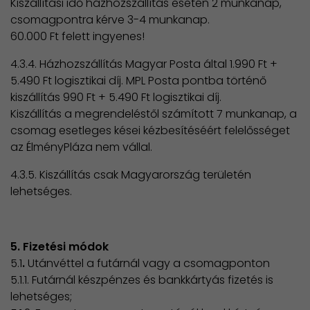
Kiszállítási idő házhozszállítás esetén 2 munkanap,
csomagpontra kérve 3-4 munkanap.
60.000 Ft felett ingyenes!
4.3.4. Házhozszállítás Magyar Posta által 1.990 Ft +
5.490 Ft logisztikai díj. MPL Posta pontba történő
kiszállítás 990 Ft + 5.490 Ft logisztikai díj.
Kiszállítás a megrendeléstől számított 7 munkanap, a
csomag esetleges kései kézbesítéséért felelősséget
az ÉlményPláza nem vállal.
4.3.5. Kiszállítás csak Magyarország területén
lehetséges.
5. Fizetési módok
5.1
.
Utánvéttel a futárnál vagy a csomagponton
5.1.1. Futárnál készpénzes és bankkártyás fizetés is
lehetséges;