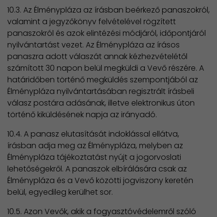
10.3. Az Élménypláza az írásban beérkező panaszokról,
valamint a jegyzőkönyv felvételével rögzített
panaszokról és azok elintézési módjáról, időpontjáról
nyilvántartást vezet. Az Élménypláza az írásos
panaszra adott válaszát annak kézhezvételétől
számított 30 napon belül megküldi a Vevő részére. A
határidőben történő megküldés szempontjából az
Élménypláza nyilvántartásában regisztrált írásbeli
válasz postára adásának, illetve elektronikus úton
történő kiküldésének napja az irányadó.
10.4. A panasz elutasítását indoklással ellátva,
írásban adja meg az Élménypláza, melyben az
Élménypláza tájékoztatást nyújt a jogorvoslati
lehetőségekről. A panaszok elbírálására csak az
Élménypláza és a Vevő közötti jogviszony keretén
belül, egyedileg kerülhet sor.
10.5. Azon Vevők, akik a fogyasztóvédelemről szóló