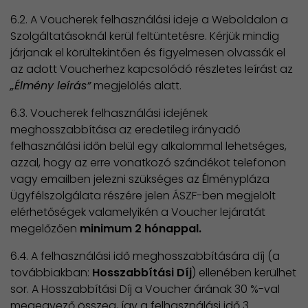
6.2. A Voucherek felhasználási ideje a Weboldalon a
Szolgáltatásoknál kerül feltüntetésre. Kérjük mindig
járjanak el körültekintően és figyelmesen olvassák el
az adott Voucherhez kapcsolódó részletes leírást az
„Élmény leírás”
megjelölés alatt.
6.3. Voucherek felhasználási idejének
meghosszabbítása az eredetileg irányadó
felhasználási időn belül egy alkalommal lehetséges,
azzal, hogy az erre vonatkozó szándékot telefonon
vagy emailben jelezni szükséges az Élménypláza
Ügyfélszolgálata részére jelen ÁSZF-ben megjelölt
elérhetőségek valamelyikén a Voucher lejáratát
megelőzően
minimum 2 hónappal.
6.4. A felhasználási idő meghosszabbítására díj (a
továbbiakban:
Hosszabbítási Díj
) ellenében kerülhet
sor. A Hosszabbítási Díj a Voucher árának 30 %-val
megegyező összeg, így a felhasználási idő 3