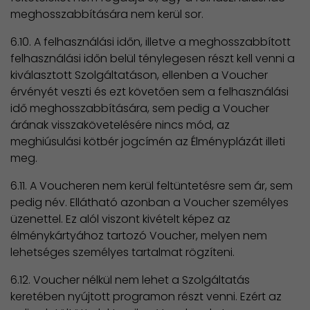
meghosszabbítására nem kerül sor.
6.10. A felhasználási időn, illetve a meghosszabbított
felhasználási időn belül ténylegesen részt kell venni a
kiválasztott Szolgáltatáson, ellenben a Voucher
érvényét veszti és ezt követően sem a felhasználási
idő meghosszabbítására, sem pedig a Voucher
árának visszakövetelésére nincs mód, az
meghiúsulási kötbér jogcímén az Élményplázát illeti
meg.
6.11. A Voucheren nem kerül feltüntetésre sem ár, sem
pedig név. Ellátható azonban a Voucher személyes
üzenettel. Ez alól viszont kivételt képez az
élménykártyához tartozó Voucher, melyen nem
lehetséges személyes tartalmat rögzíteni.
6.12. Voucher nélkül nem lehet a Szolgáltatás
keretében nyújtott programon részt venni. Ezért az