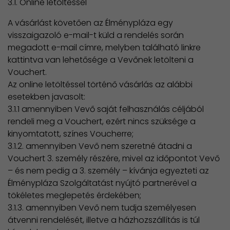
3.1. Online letöltéssel
A vásárlást követően az Élménypláza egy
visszaigazoló e-mail-t küld a rendelés során
megadott e-mail címre, melyben található linkre
kattintva van lehetősége a Vevőnek letölteni a
Vouchert.
Az online letöltéssel történő vásárlás az alábbi
esetekben javasolt:
3.1.1 amennyiben Vevő saját felhasználás céljából
rendeli meg a Vouchert, ezért nincs szüksége a
kinyomtatott, színes Voucherre;
3.1.2. amennyiben Vevő nem szeretné átadni a
Vouchert 3. személy részére, mivel az időpontot Vevő
– és nem pedig a 3. személy – kívánja egyezteti az
Élménypláza Szolgáltatást nyújtó partnerével a
tökéletes meglepetés érdekében;
3.1.3. amennyiben Vevő nem tudja személyesen
átvenni rendelését, illetve a házhozszállítás is túl