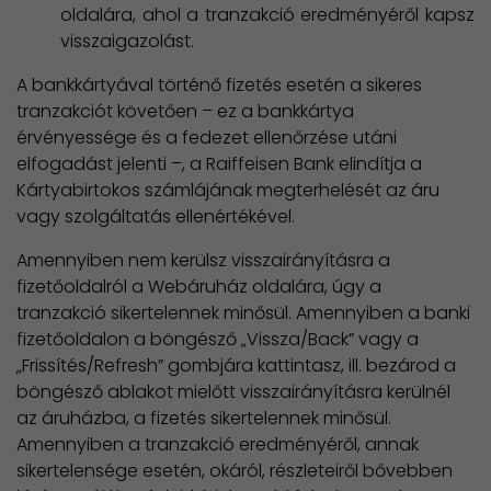
oldalára, ahol a tranzakció eredményéről kapsz
visszaigazolást.
A bankkártyával történő fizetés esetén a sikeres
tranzakciót követően – ez a bankkártya
érvényessége és a fedezet ellenőrzése utáni
elfogadást jelenti –, a Raiffeisen Bank elindítja a
Kártyabirtokos számlájának megterhelését az áru
vagy szolgáltatás ellenértékével.
Amennyiben nem kerülsz visszairányításra a
fizetőoldalról a Webáruház oldalára, úgy a
tranzakció sikertelennek minősül. Amennyiben a banki
fizetőoldalon a böngésző „Vissza/Back” vagy a
„Frissítés/Refresh” gombjára kattintasz, ill. bezárod a
böngésző ablakot mielőtt visszairányításra kerülnél
az áruházba, a fizetés sikertelennek minősül.
Amennyiben a tranzakció eredményéről, annak
sikertelensége esetén, okáról, részleteiről bővebben