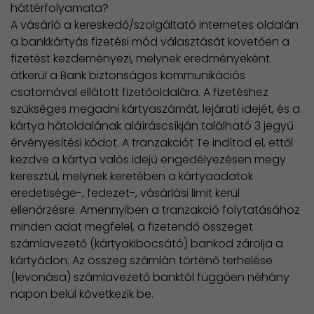
háttérfolyamata?
A vásárló a kereskedő/szolgáltató internetes oldalán
a bankkártyás fizetési mód választását követően a
fizetést kezdeményezi, melynek eredményeként
átkerül a Bank biztonságos kommunikációs
csatornával ellátott fizetőoldalára. A fizetéshez
szükséges megadni kártyaszámát, lejárati idejét, és a
kártya hátoldalának aláíráscsíkján található 3 jegyű
érvényesítési kódot. A tranzakciót Te indítod el, ettől
kezdve a kártya valós idejű engedélyezésen megy
keresztül, melynek keretében a kártyaadatok
eredetisége-, fedezet-, vásárlási limit kerül
ellenőrzésre. Amennyiben a tranzakció folytatásához
minden adat megfelel, a fizetendő összeget
számlavezető (kártyakibocsátó) bankod zárolja a
kártyádon. Az összeg számlán történő terhelése
(levonása) számlavezető banktól függően néhány
napon belül következik be.