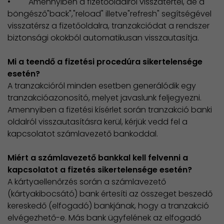
• Amennyiben a fizetőoldalról visszatértél, de a
böngésző"back","reload" illetve"refresh" segítségével
visszatérsz a fizetőoldalra, tranzakciódat a rendszer
biztonsági okokból automatikusan visszautasítja.
Mi a teendő a fizetési procedúra sikertelensége
esetén?
A tranzakcióról minden esetben generálódik egy
tranzakcióazonosító, melyet javaslunk feljegyezni.
Amennyiben a fizetési kísérlet során tranzakció banki
oldalról visszautasításra kerül, kérjük vedd fel a
kapcsolatot számlavezető bankoddal.
Miért a számlavezető bankkal kell felvenni a
kapcsolatot a fizetés sikertelensége esetén?
A kártyaellenőrzés során a számlavezető
(kártyakibocsátó) bank értesíti az összeget beszedő
kereskedő (elfogadó) bankjának, hogy a tranzakció
elvégezhető-e. Más bank ügyfelének az elfogadó