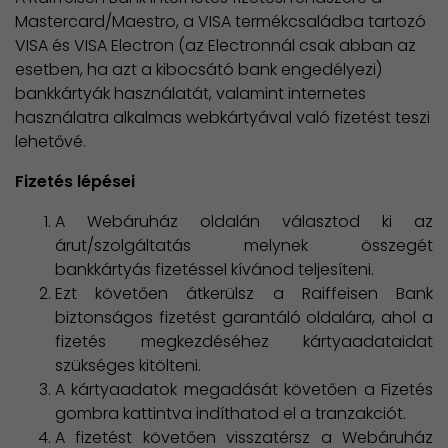
Mastercard/Maestro, a VISA termékcsaládba tartozó
VISA és VISA Electron (az Electronnál csak abban az
esetben, ha azt a kibocsátó bank engedélyezi)
bankkártyák használatát, valamint internetes
használatra alkalmas webkártyával való fizetést teszi
lehetővé.
Fizetés lépései
A Webáruház oldalán választod ki az
árut/szolgáltatás melynek összegét
bankkártyás fizetéssel kívánod teljesíteni.
Ezt követően átkerülsz a Raiffeisen Bank
biztonságos fizetést garantáló oldalára, ahol a
fizetés megkezdéséhez kártyaadataidat
szükséges kitölteni.
A kártyaadatok megadását követően a Fizetés
gombra kattintva indíthatod el a tranzakciót.
A fizetést követően visszatérsz a Webáruház