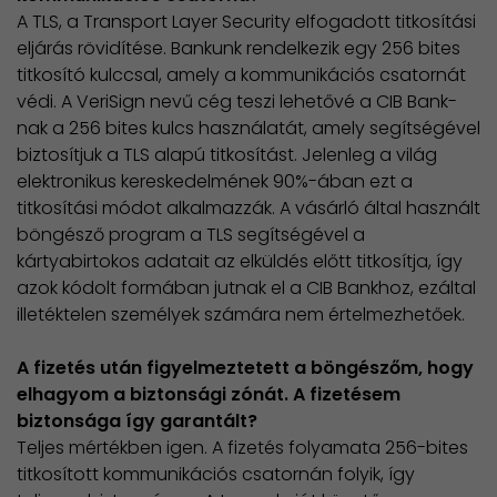
A TLS, a Transport Layer Security elfogadott titkosítási
eljárás rövidítése. Bankunk rendelkezik egy 256 bites
titkosító kulccsal, amely a kommunikációs csatornát
védi. A VeriSign nevű cég teszi lehetővé a CIB Bank-
nak a 256 bites kulcs használatát, amely segítségével
biztosítjuk a TLS alapú titkosítást. Jelenleg a világ
elektronikus kereskedelmének 90%-ában ezt a
titkosítási módot alkalmazzák. A vásárló által használt
böngésző program a TLS segítségével a
kártyabirtokos adatait az elküldés előtt titkosítja, így
azok kódolt formában jutnak el a CIB Bankhoz, ezáltal
illetéktelen személyek számára nem értelmezhetőek.
A fizetés után figyelmeztetett a böngészőm, hogy
elhagyom a biztonsági zónát. A fizetésem
biztonsága így garantált?
Teljes mértékben igen. A fizetés folyamata 256-bites
titkosított kommunikációs csatornán folyik, így