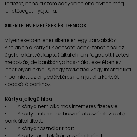
fedezet, noha a számlaegyenleg erre elvben még
lehetőséget nyújtana.
SIKERTELEN FIZETÉSEK ÉS TEENDŐK
Milyen esetben lehet sikertelen egy tranzakció?
Általában a kártyát kibocsátó bank (tehát ahol az
ügyfél a kártyát kapta) által el nem fogadott fizetési
megbízás; de bankkártya használat esetében ez
lehet olyan okból is, hogy távközlési vagy informatikai
hiba miatt az engedélykérés nem jut el a kártyát
kibocsátó bankhoz.
Kártya jellegű hiba
• A kártya nem alkalmas internetes fizetésre.
• A kártya internetes használata számlavezető
bank által tiltott.
• A kártyahasználat tiltott.
• A kártyaadatok (kártyaszám, lejárat,