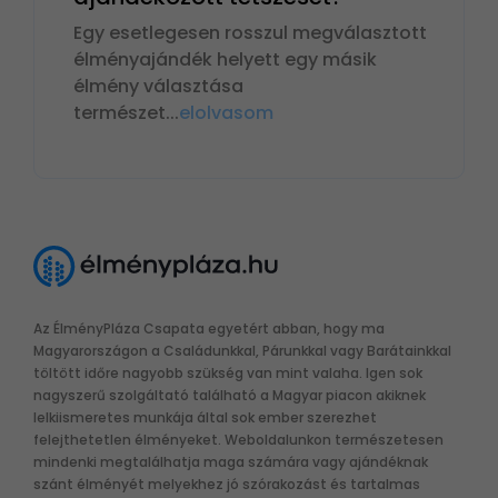
Egy esetlegesen rosszul megválasztott
élményajándék helyett egy másik
élmény választása
természet
...
elolvasom
Az ÉlményPláza Csapata egyetért abban, hogy ma
Magyarországon a Családunkkal, Párunkkal vagy Barátainkkal
töltött időre nagyobb szükség van mint valaha. Igen sok
nagyszerű szolgáltató található a Magyar piacon akiknek
lelkiismeretes munkája által sok ember szerezhet
felejthetetlen élményeket. Weboldalunkon természetesen
mindenki megtalálhatja maga számára vagy ajándéknak
szánt élményét melyekhez jó szórakozást és tartalmas