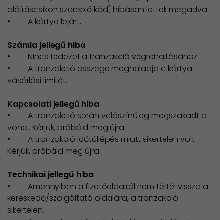
aláíráscsíkon szereplő kód) hibásan lettek megadva.
• A kártya lejárt.
Számla jellegű hiba
• Nincs fedezet a tranzakció végrehajtásához.
• A tranzakció összege meghaladja a kártya
vásárlási limitét.
Kapcsolati jellegű hiba
• A tranzakció során valószínűleg megszakadt a
vonal. Kérjük, próbáld meg újra.
• A tranzakció időtúllépés miatt sikertelen volt.
Kérjük, próbáld meg újra.
Technikai jellegű hiba
• Amennyiben a fizetőoldalról nem tértél vissza a
kereskedő/szolgáltató oldalára, a tranzakció
sikertelen.