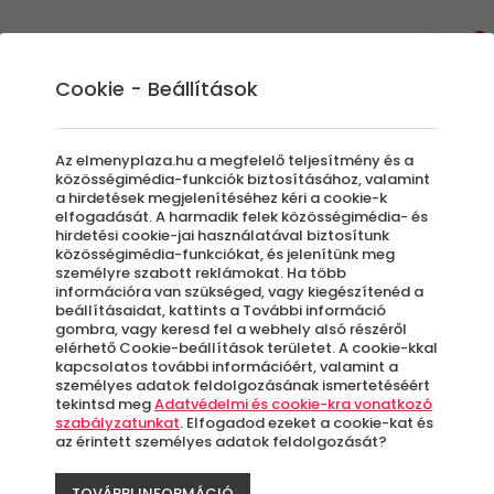
0
Cookie - Beállítások
Raiffeisen bankártyás tájékoztató
Az elmenyplaza.hu a megfelelő teljesítmény és a
közösségimédia-funkciók biztosításához, valamint
a hirdetések megjelenítéséhez kéri a cookie-k
elfogadását. A harmadik felek közösségimédia- és
hirdetési cookie-jai használatával biztosítunk
közösségimédia-funkciókat, és jelenítünk meg
Bankkártyás fizetési tájékoztató
személyre szabott reklámokat. Ha több
információra van szükséged, vagy kiegészítenéd a
beállításaidat, kattints a További információ
Webáruházunk a Raiffeisen Bank által biztosított
gombra, vagy keresd fel a webhely alsó részéről
biztonságos bankkártyás fizetési megoldást nyújtja
elérhető Cookie-beállítások területet. A cookie-kkal
vásárlóinak. A biztonságot az adatok szétválasztása
kapcsolatos további információért, valamint a
személyes adatok feldolgozásának ismertetéséért
alapozza meg. A Webáruház a megrendeléssel
tekintsd meg
Adatvédelmi és cookie-kra vonatkozó
kapcsolatos információkat kapja meg a vásárlótól, a
szabályzatunkat
. Elfogadod ezeket a cookie-kat és
az érintett személyes adatok feldolgozását?
Raiffeisen Bank pedig kizárólag a fizetési
tranzakcióhoz szükséges kártyaadatokat a 256 bites
TOVÁBBI INFORMÁCIÓ