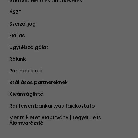
Adatvédelem és adatkezelés
ÁSZF
Szerzői jog
Elállás
Ügyfélszolgálat
Rólunk
Partnereknek
Szállásos partnereknek
Kívánságlista
Raiffeisen bankártyás tájékoztató
Ments Életet Alapítvány | Legyél Te is
Álomvarázsló