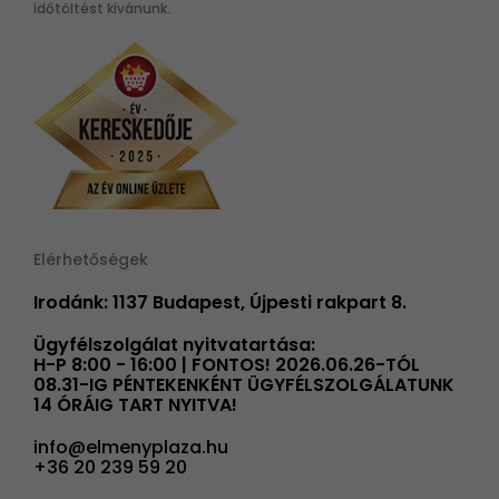
időtöltést kívánunk.
Elérhetőségek
Irodánk: 1137 Budapest, Újpesti rakpart 8.
Ügyfélszolgálat nyitvatartása:
H-P 8:00 - 16:00 | FONTOS! 2026.06.26-TÓL
08.31-IG PÉNTEKENKÉNT ÜGYFÉLSZOLGÁLATUNK
14 ÓRÁIG TART NYITVA!
info@elmenyplaza.hu
+36 20 239 59 20