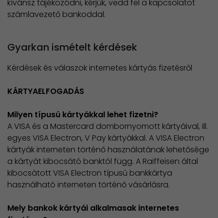
kívánsz tájékozódni, kérjük, vedd fel a kapcsolatot
számlavezető bankoddal.
Gyarkan ismételt kérdések
Kérdések és válaszok internetes kártyás fizetésről
KÁRTYAELFOGADÁS
Milyen típusú kártyákkal lehet fizetni?
A VISA és a Mastercard dombornyomott kártyáival, ill.
egyes VISA Electron, V Pay kártyákkal. A VISA Electron
kártyák interneten történő használatának lehetősége
a kártyát kibocsátó banktól függ. A Raiffeisen által
kibocsátott VISA Electron típusú bankkártya
használható interneten történő vásárlásra.
Mely bankok kártyái alkalmasak internetes