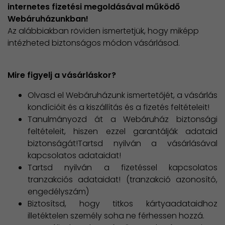
internetes fizetési megoldásával működő
Webáruházunkban!
Az alábbiakban röviden ismertetjük, hogy miképp
intézheted biztonságos módon vásárlásod.
Mire figyelj a vásárláskor?
Olvasd el Webáruházunk ismertetőjét, a vásárlás
kondícióit és a kiszállítás és a fizetés feltételeit!
Tanulmányozd át a Webáruház biztonsági
feltételeit, hiszen ezzel garantálják adataid
biztonságát!Tartsd nyilván a vásárlásával
kapcsolatos adataidat!
Tartsd nyilván a fizetéssel kapcsolatos
tranzakciós adataidat! (tranzakció azonosító,
engedélyszám)
Biztosítsd, hogy titkos kártyaadataidhoz
illetéktelen személy soha ne férhessen hozzá.