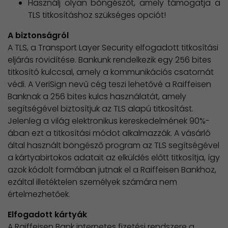
Használj olyan böngészőt, amely támogatja a
TLS titkosításhoz szükséges opciót!
A biztonságról
A TLS, a Transport Layer Security elfogadott titkosítási
eljárás rövidítése. Bankunk rendelkezik egy 256 bites
titkosító kulccsal, amely a kommunikációs csatornát
védi. A VeriSign nevű cég teszi lehetővé a Raiffeisen
Banknak a 256 bites kulcs használatát, amely
segítségével biztosítjuk az TLS alapú titkosítást.
Jelenleg a világ elektronikus kereskedelmének 90%-
ában ezt a titkosítási módot alkalmazzák. A vásárló
által használt böngésző program az TLS segítségével
a kártyabirtokos adatait az elküldés előtt titkosítja, így
azok kódolt formában jutnak el a Raiffeisen Bankhoz,
ezáltal illetéktelen személyek számára nem
értelmezhetőek.
Elfogadott kártyák
A Raiffeisen Bank internetes fizetési rendszere a