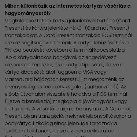
Miben különbözik az internetes kártyás vásárlás a
hagyományostól?
Megkülönböztetünk kártya jelenlétével történő (Card
Present) és kártya jelenléte nélküli (Card not Present)
tranzakciókat. A Card Present tranzakció POS terminál
eszköz segítségével történik. A kártya lehúzását és a
PIN kód beütését követően a terminál kapcsolatba
lép a kártyabirtokos bankjával, az engedélyező
központon keresztül, és a kártya típusától, illetve a
kártya kibocsátójától függően a VISA vagy
MasterCard hálózaton keresztül. Itt megtörténik az
érvényesség és fedezetvizsgálat (authorizáció). Az
előbbi útvonalon visszafelé haladva a POS terminál
(illetve a kereskedő) megkapja a jóváhagyást vagy
elutasítást. A vásárló aláírja a bizonylatot. A Card not
Present olyan tranzakció, melynek lebonyolításakor a
bankkártya fizikailag nincs jelen. Ide tartoznak a
levélben, telefonon, illetve az elektronikus úton