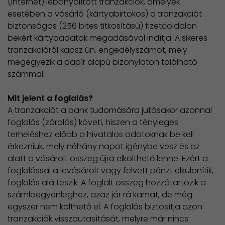
(internet) lebonyolított tranzakciók, amelyek
esetében a vásárló (kártyabirtokos) a tranzakciót
biztonságos (256 bites titkosítású) fizetőoldalon
bekért kártyaadatok megadásával indítja. A sikeres
tranzakcióról kapsz ún. engedélyszámot, mely
megegyezik a papír alapú bizonylaton található
számmal.
Mit jelent a foglalás?
A tranzakciót a bank tudomására jutásakor azonnal
foglalás (zárolás) követi, hiszen a tényleges
terheléshez előbb a hivatalos adatoknak be kell
érkezniük, mely néhány napot igénybe vesz és az
alatt a vásárolt összeg újra elkölthető lenne. Ezért a
foglalással a levásárolt vagy felvett pénzt elkülönítik,
foglalás alá teszik. A foglalt összeg hozzátartozik a
számlaegyenleghez, azaz jár rá kamat, de még
egyszer nem költhető el. A foglalás biztosítja azon
tranzakciók visszautasítását, melyre már nincs