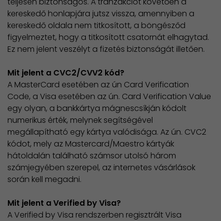
teljesen biztonságos. A tranzakciót követően a
kereskedő honlapjára jutsz vissza, amennyiben a
kereskedő oldala nem titkosított, a böngésződ
figyelmeztet, hogy a titkosított csatornát elhagytad.
Ez nem jelent veszélyt a fizetés biztonságát illetően.
Mit jelent a CVC2/CVV2 kód?
A MasterCard esetében az ún Card Verification
Code, a Visa esetében az ún. Card Verification Value
egy olyan, a bankkártya mágnescsíkján kódolt
numerikus érték, melynek segítségével
megállapítható egy kártya valódisága. Az ún. CVC2
kódot, mely az Mastercard/Maestro kártyák
hátoldalán található számsor utolsó három
számjegyében szerepel, az internetes vásárlások
során kell megadni.
Mit jelent a Verified by Visa?
A Verified by Visa rendszerben regisztrált Visa