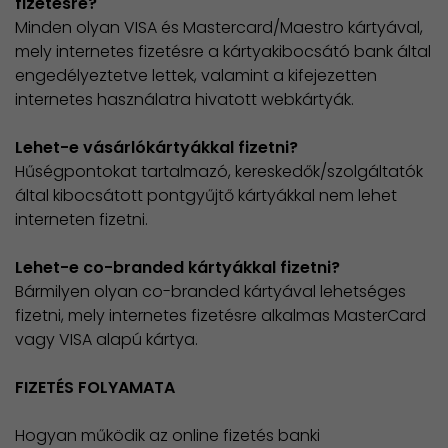
fizetésre?
Minden olyan VISA és Mastercard/Maestro kártyával,
mely internetes fizetésre a kártyakibocsátó bank által
engedélyeztetve lettek, valamint a kifejezetten
internetes használatra hivatott webkártyák.
Lehet-e vásárlókártyákkal fizetni?
Hűségpontokat tartalmazó, kereskedők/szolgáltatók
által kibocsátott pontgyűjtő kártyákkal nem lehet
interneten fizetni.
Lehet-e co-branded kártyákkal fizetni?
Bármilyen olyan co-branded kártyával lehetséges
fizetni, mely internetes fizetésre alkalmas MasterCard
vagy VISA alapú kártya.
FIZETÉS FOLYAMATA
Hogyan működik az online fizetés banki