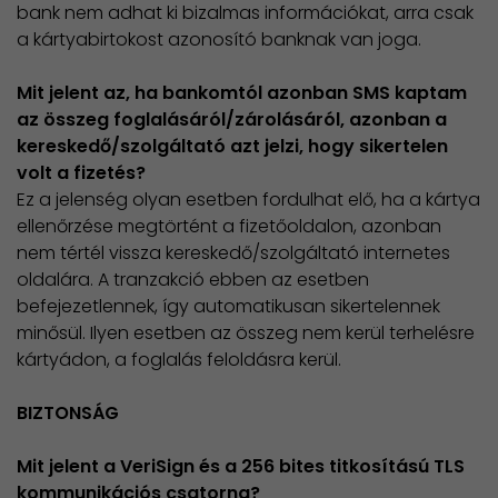
bank nem adhat ki bizalmas információkat, arra csak
a kártyabirtokost azonosító banknak van joga.
Mit jelent az, ha bankomtól azonban SMS kaptam
az összeg foglalásáról/zárolásáról, azonban a
kereskedő/szolgáltató azt jelzi, hogy sikertelen
volt a fizetés?
Ez a jelenség olyan esetben fordulhat elő, ha a kártya
ellenőrzése megtörtént a fizetőoldalon, azonban
nem tértél vissza kereskedő/szolgáltató internetes
oldalára. A tranzakció ebben az esetben
befejezetlennek, így automatikusan sikertelennek
minősül. Ilyen esetben az összeg nem kerül terhelésre
kártyádon, a foglalás feloldásra kerül.
BIZTONSÁG
Mit jelent a VeriSign és a 256 bites titkosítású TLS
kommunikációs csatorna?