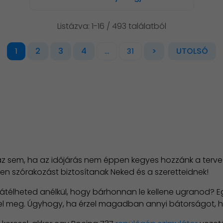
Listázva: 1-16 / 493 találatból
2
3
4
>
UTOLSÓ
1
...
31
 sem, ha az időjárás nem éppen kegyes hozzánk a terve
tlen szórakozást biztosítanak Neked és a szeretteidnek!
átélheted anélkül, hogy bárhonnan le kellene ugranod? E
lel meg. Úgyhogy, ha érzel magadban annyi bátorságot, ho