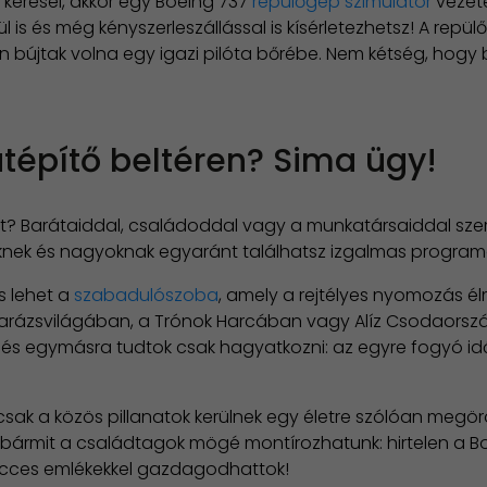
 keresel, akkor egy Boeing 737
repülőgép szimulátor
vezeté
l is és még kényszerleszállással is kísérletezhetsz! A rep
sen bújtak volna egy igazi pilóta bőrébe. Nem kétség, hog
tépítő beltéren? Sima ügy!
? Barátaiddal, családoddal vagy a munkatársaiddal szere
csiknek és nagyoknak egyaránt találhatsz izgalmas progra
s lehet a
szabadulószoba
, amely a rejtélyes nyomozás é
r varázsvilágában, a Trónok Harcában vagy Alíz Csodaor
e és egymásra tudtok csak hagyatkozni: az egyre fogyó 
csak a közös pillanatok kerülnek egy életre szólóan megör
 bármit a családtagok mögé montírozhatunk: hirtelen a Bo
vicces emlékekkel gazdagodhattok!