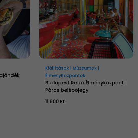
Kiállítások | Múzeumok |
 ajándék
ÉlményKözpontok
Budapest Retro Élményközpont |
Páros belépőjegy
11 600 Ft