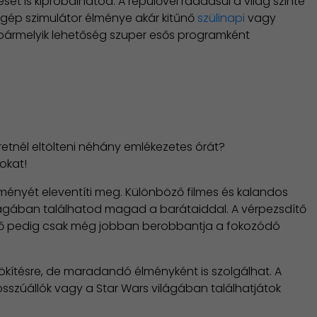
sét is kipróbálhatod. A repülővel ráadásul a világ szinte
ülőgép szimulátor élménye akár kitűnő
szülinapi
vagy
y bármelyik lehetőség szuper esős programként
tnél eltölteni néhány emlékezetes órát?
mokat!
lményét eleventíti meg. Különböző filmes és kalandos
szágában találhatod magad a barátaiddal. A vérpezsdítő
idő pedig csak még jobban berobbantja a fokozódó
ökítésre, de maradandó élményként is szolgálhat. A
sszúállók vagy a Star Wars világában találhatjátok