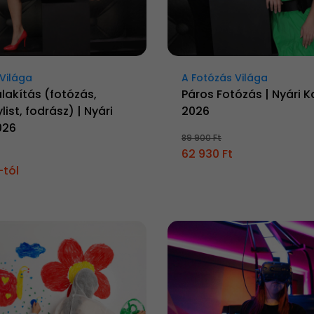
Világa
A Fotózás Világa
alakítás (fotózás,
Páros Fotózás | Nyári 
list, fodrász) | Nyári
2026
026
89 900 Ft
62 930 Ft
-tól