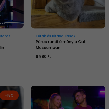
átoros
Túrák és Kirándulások
Páros randi élmény a Cat
in
Museumban
6 980 Ft
-18%