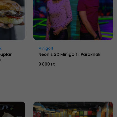
k
Minigolf
Duplán
Neonis 3D Minigolf | Pároknak
!
9 800 Ft