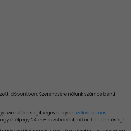
zett időpontban. Szerencsére nálunk számos benti
gy szimulátor segítségével olyan
szélcsatornás
gy átélj egy 24 km-es zuhanást, akkor itt a lehetőség!