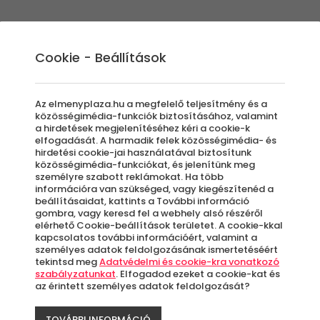
Élmények
Ajándék ötletek
Újdonságok
A
Cookie - Beállítások
Az elmenyplaza.hu a megfelelő teljesítmény és a
közösségimédia-funkciók biztosításához, valamint
a hirdetések megjelenítéséhez kéri a cookie-k
elfogadását. A harmadik felek közösségimédia- és
k Budapesten és a
hirdetési cookie-jai használatával biztosítunk
közösségimédia-funkciókat, és jelenítünk meg
személyre szabott reklámokat. Ha több
információra van szükséged, vagy kiegészítenéd a
beállításaidat, kattints a További információ
gombra, vagy keresd fel a webhely alsó részéről
elérhető Cookie-beállítások területet. A cookie-kkal
főzés - és ez még csak a kezdet! Olyan izgal
kapcsolatos további információért, valamint a
etes alternatívát biztosítanak egész évben, h
személyes adatok feldolgozásának ismertetéséért
tekintsd meg
Adatvédelmi és cookie-kra vonatkozó
ülnél el. Az Élménypláza bőséges kínálatából
szabályzatunkat
. Elfogadod ezeket a cookie-kat és
az érintett személyes adatok feldolgozását?
ne, hogy nálunk megtalálod azt az egyedi pr
TOVÁBBI INFORMÁCIÓ