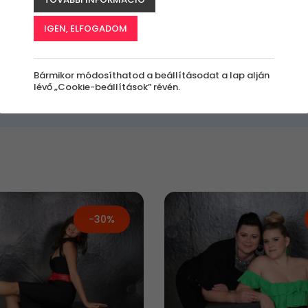
IGEN, ELFOGADOM
értékben?
Kinek szól az
Milyen alkalomra?
Bármikor módosíthatod a beállításodat a lap alján
élmény?
nyi
Beltéri Élmények
lévő „Cookie-beállítások” révén.
Bárkinek
-30%