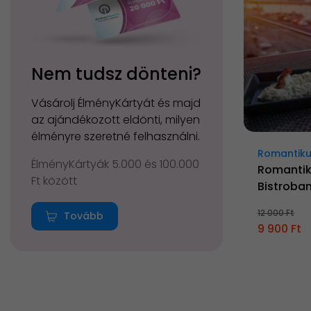
Nem tudsz dönteni?
Vásárolj ÉlményKártyát és majd
az ajándékozott eldönti, milyen
élményre szeretné felhasználni.
Romantiku
ÉlményKártyák 5.000 és 100.000
Romantik
Ft között
Bistroba
12 000 Ft
Tovább
9 900 Ft