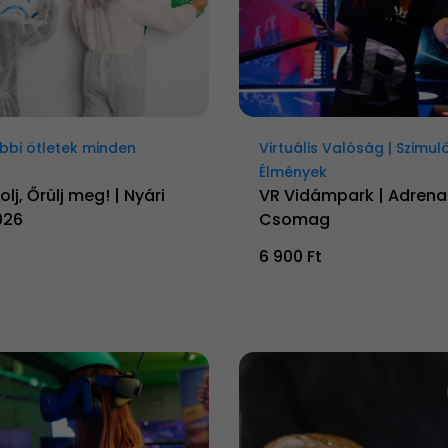
bbi ötletek minden
Virtuális Valóság | Szimul
Élmények
lj, Őrülj meg! | Nyári
VR Vidámpark | Adrenal
026
Csomag
6 900 Ft