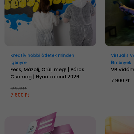
Kreatív hobbi ötletek minden
Virtuális 
igényre
Élmények
Fess, Mázolj, Őrülj meg! | Páros
VR Vidá
Csomag | Nyári kaland 2026
7 900 Ft
10 900 Ft
7 600 Ft