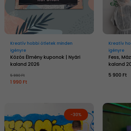
Kreatív hobbi ötletek minden
Kreatív ho
igényre
igényre
Közös Élmény kuponok | Nyári
Fess, Mázo
kaland 2026
kaland 2
5 900 Ft
5 990 Ft
1 990 Ft
-30%