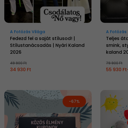
A Fotózás Világa
A Fotózás 
Fedezd fel a saját stílusod! |
Teljes át
Stílustanácsadás | Nyári Kaland
smink, sty
2026
kaland 2
49 900 Ft
79 900 Ft
34 930 Ft
55 930 Ft
-67%