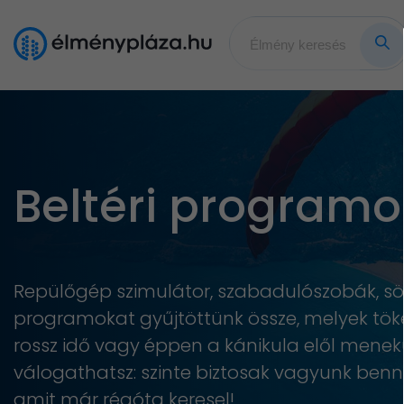
Beltéri programo
Repülőgép szimulátor, szabadulószobák, sör
programokat gyűjtöttünk össze, melyek tökél
rossz idő vagy éppen a kánikula elől menek
válogathatsz: szinte biztosak vagyunk ben
amit már régóta keresel!