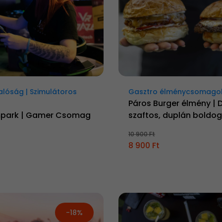
Valóság | Szimulátoros
Gasztro élménycsomago
Páros Burger élmény | 
mpark | Gamer Csomag
szaftos, duplán boldog
10 900 Ft
8 900 Ft
-18%