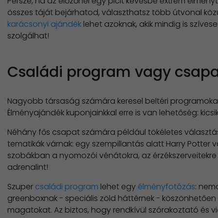
Persze, ha az előzőnél egy picit kevésbé extrém élményt
összes táját bejárhatod, választhatsz több útvonal közü
karácsonyi ajándék
lehet azoknak, akik mindig is szíve
szolgálhat!
Családi program vagy csapa
Nagyobb társaság számára keresel beltéri programokat
Élményajándék kuponjainkkal erre is van lehetőség: ki
Néhány fős csapat számára például tökéletes választá
tematikák várnak: egy szempillantás alatt Harry Potte
szobákban a nyomozói vénátokra, az érzékszerveitekr
adrenalint!
Szuper
családi program
lehet egy
élményfotózás
: nem
greenboxnak - speciális zöld háttérnek - köszönhetően
magatokat. Az biztos, hogy rendkívül szórakoztató és 