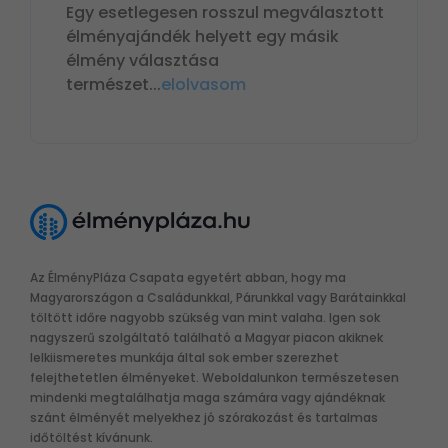
Egy esetlegesen rosszul megválasztott
élményajándék helyett egy másik
élmény választása
természet
...
elolvasom
Az ÉlményPláza Csapata egyetért abban, hogy ma
Magyarországon a Családunkkal, Párunkkal vagy Barátainkkal
töltött időre nagyobb szükség van mint valaha. Igen sok
nagyszerű szolgáltató található a Magyar piacon akiknek
lelkiismeretes munkája által sok ember szerezhet
felejthetetlen élményeket. Weboldalunkon természetesen
mindenki megtalálhatja maga számára vagy ajándéknak
szánt élményét melyekhez jó szórakozást és tartalmas
időtöltést kívánunk.