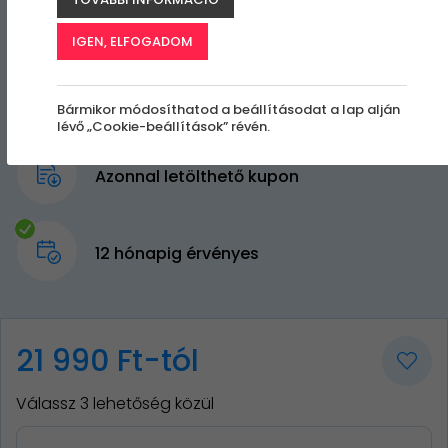
IGEN, ELFOGADOM
Bármikor módosíthatod a beállításodat a lap alján
lévő „Cookie-beállítások” révén.
Azonnal letölthető kupon
12 hónapig érvényes
21 990 Ft-tól
Válassz 3 lehetőség közül