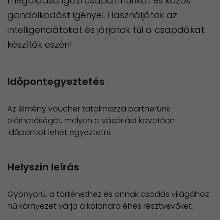
megoldása igazi csapatmunkát és közös
gondolkodást igényel. Használjátok az
intelligenciátokat és járjatok túl a csapdákat
készítők eszén!
Időpontegyeztetés
Az élmény voucher tatalmazza partnerünk
elérhetőségét, melyen a vásárlást követően
időpontot lehet egyeztetni.
Helyszín leírás
Gyönyörű, a történethez és annak csodás világához
hű környezet várja a kalandra éhes résztvevőket.