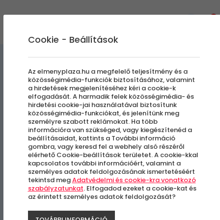
0
Cookie - Beállítások
Szabadulószobák
Az elmenyplaza.hu a megfelelő teljesítmény és a
közösségimédia-funkciók biztosításához, valamint
a hirdetések megjelenítéséhez kéri a cookie-k
Alice
elfogadását. A harmadik felek közösségimédia- és
hirdetési cookie-jai használatával biztosítunk
közösségimédia-funkciókat, és jelenítünk meg
személyre szabott reklámokat. Ha több
Budapest, V. kerület
információra van szükséged, vagy kiegészítenéd a
beállításaidat, kattints a További információ
gombra, vagy keresd fel a webhely alsó részéről
elérhető Cookie-beállítások területet. A cookie-kkal
kapcsolatos további információért, valamint a
személyes adatok feldolgozásának ismertetéséért
tekintsd meg
Adatvédelmi és cookie-kra vonatkozó
szabályzatunkat
. Elfogadod ezeket a cookie-kat és
az érintett személyes adatok feldolgozását?
TOVÁBBI INFORMÁCIÓ