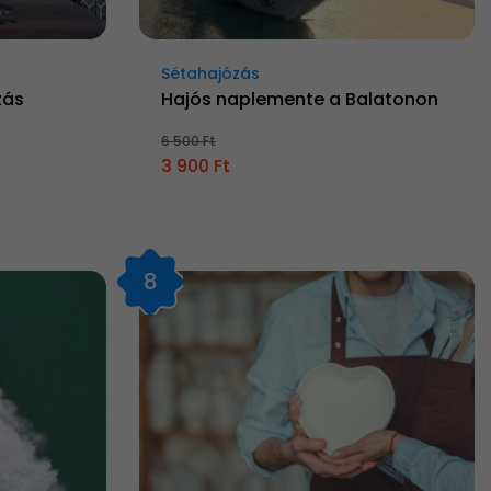
Sétahajózás
zás
Hajós naplemente a Balatonon
6 500 Ft
3 900 Ft
8