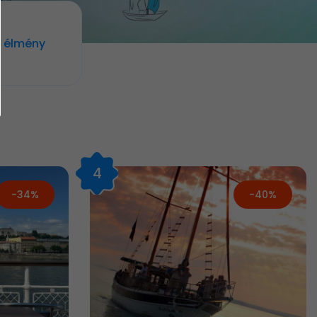
 élmény
4
-34%
-40%