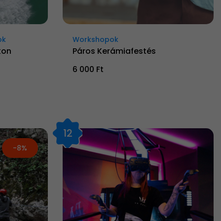
ok
Workshopok
kon
Páros Kerámiafestés
6 000 Ft
12
-8%