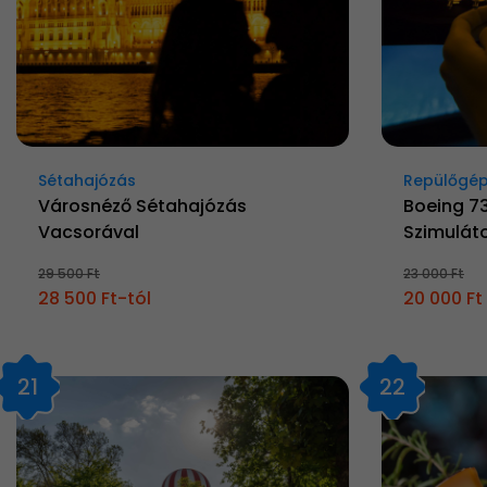
Sétahajózás
Repülőgép
Városnéző Sétahajózás
Boeing 7
Vacsorával
Szimuláto
29 500 Ft
23 000 Ft
28 500 Ft-tól
20 000 Ft
21
22