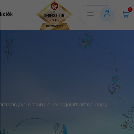
0
kciók
a vagy karácsonyra keresgél, itt biztos, hogy