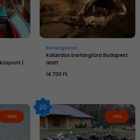
Barlangászat
Kalandos barlangtúra Budapest
központ |
alatt
14 700 Ft
20
-46%
-10%