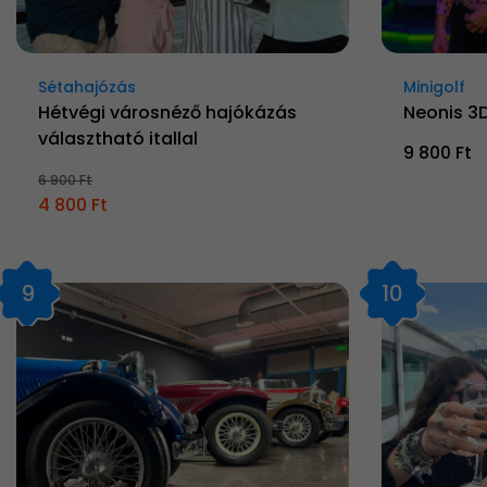
Sétahajózás
Minigolf
Hétvégi városnéző hajókázás
Neonis 3D
választható itallal
9 800 Ft
6 900 Ft
4 800 Ft
9
10