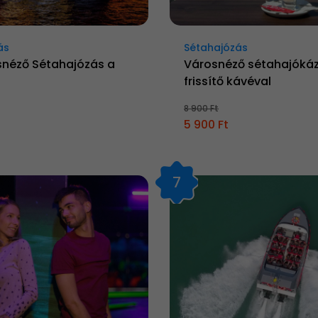
ás
Sétahajózás
snéző Sétahajózás a
Városnéző sétahajóká
frissítő kávéval
8 900 Ft
5 900 Ft
7