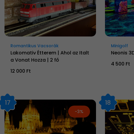
Romantikus Vacsorák
Minigolf
Lakomativ Étterem | Ahol az Italt
Neonis 3D
a Vonat Hozza | 2 fő
4 500 Ft
12 000 Ft
17
18
-3%