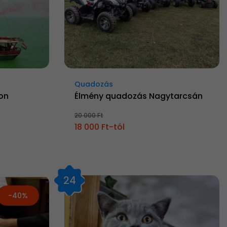
Quadozás
on
Élmény quadozás Nagytarcsán
20 000 Ft
18 000 Ft-tól
24
-40%