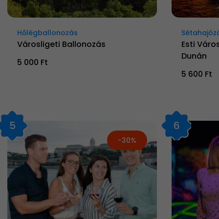
Hőlégballonozás
Sétahajóz
Városligeti Ballonozás
Esti Váro
Dunán
5 000 Ft
5 600 Ft
5
6
-30%