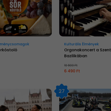
élménycsomagok
Kulturális Élmények
örkóstoló
Orgonakoncert a Szent
Bazilikában
10 900 Ft
6 490 Ft
27