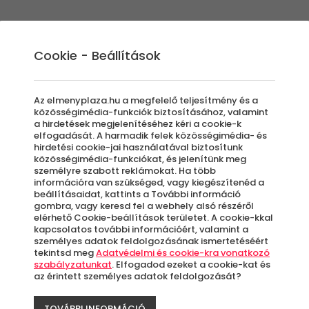
Élmények
Ajándék ötletek
Újdonságok
A
Cookie - Beállítások
Az elmenyplaza.hu a megfelelő teljesítmény és a
közösségimédia-funkciók biztosításához, valamint
a hirdetések megjelenítéséhez kéri a cookie-k
elfogadását. A harmadik felek közösségimédia- és
hirdetési cookie-jai használatával biztosítunk
közösségimédia-funkciókat, és jelenítünk meg
személyre szabott reklámokat. Ha több
információra van szükséged, vagy kiegészítenéd a
beállításaidat, kattints a További információ
gombra, vagy keresd fel a webhely alsó részéről
elérhető Cookie-beállítások területet. A cookie-kkal
yajándék, ami a kosárban landolt.
kapcsolatos további információért, valamint a
özül válogathat kedvére. Akár születésnapra, évfordulór
személyes adatok feldolgozásának ismertetéséért
tekintsd meg
Adatvédelmi és cookie-kra vonatkozó
szabályzatunkat
. Elfogadod ezeket a cookie-kat és
az érintett személyes adatok feldolgozását?
TOVÁBBI INFORMÁCIÓ