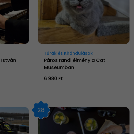
Túrák és Kirándulások
 István
Páros randi élmény a Cat
Museumban
6 980 Ft
28