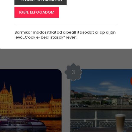
IGEN, ELFOGADOM
vásárlások
TOP 50 megtekintések
Összes
Bármikor módosíthatod a beállításodat a lap alján
lévő „Cookie-beállítások” révén.
3