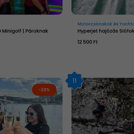
Motorcsónakok és Yacht
 Minigolf | Pároknak
Hyperjet hajózás Siófo
12 500 Ft
11
-28%