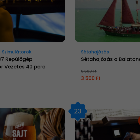
 Szimulátorok
Sétahajózás
37 Repülőgép
Sétahajózás a Balaton
r Vezetés 40 perc
6 500 Ft
3 500 Ft
23