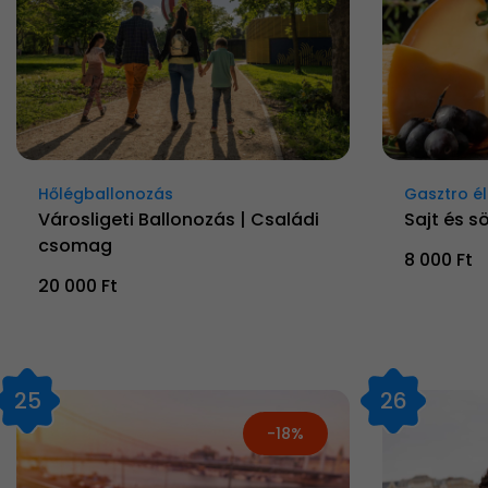
Hőlégballonozás
Gasztro 
Városligeti Ballonozás | Családi
Sajt és s
csomag
8 000 Ft
20 000 Ft
25
26
-18%