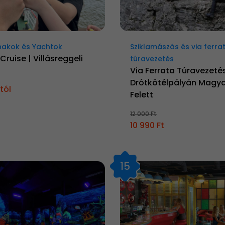
akok és Yachtok
Sziklamászás és via ferra
Cruise | Villásreggeli
túravezetés
Via Ferrata Túravezetés
Drótkötélpályán Magy
tól
Felett
12 000 Ft
10 990 Ft
15