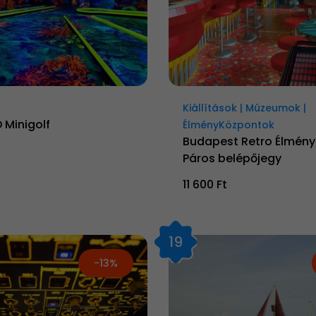
Kiállítások | Múzeumok |
 Minigolf
ÉlményKözpontok
Budapest Retro Élmény
Páros belépőjegy
11 600 Ft
19
-13%