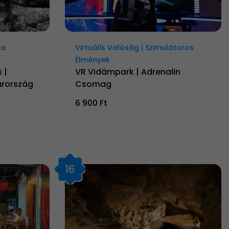
ta
Virtuális Valóság | Szimulátoros
Élmények
 |
VR Vidámpark | Adrenalin
arország
Csomag
6 900 Ft
16