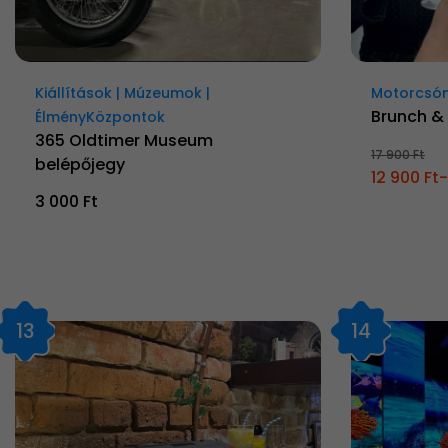
Kiállítások | Múzeumok |
Motorcsón
Brunch & 
ÉlményKözpontok
365 Oldtimer Museum
17 900 Ft
belépőjegy
12 900 Ft-
3 000 Ft
13
14