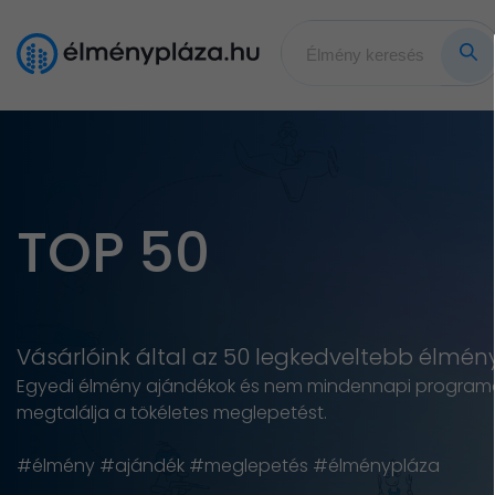
TOP 50
Vásárlóink által az 50 legkedveltebb élmén
Egyedi élmény ajándékok és nem mindennapi programok k
megtalálja a tökéletes meglepetést.
#élmény #ajándék #meglepetés #élménypláza