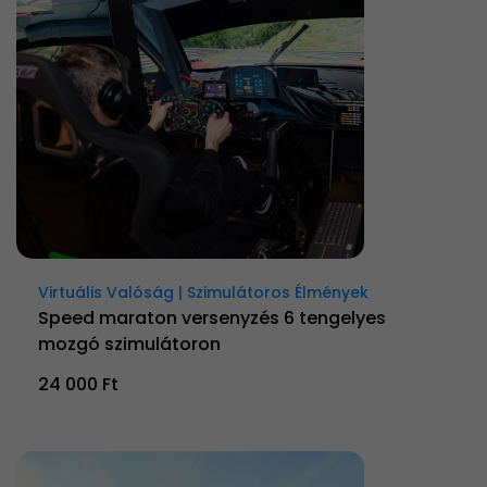
Virtuális Valóság | Szimulátoros Élmények
Speed maraton versenyzés 6 tengelyes
mozgó szimulátoron
24 000 Ft