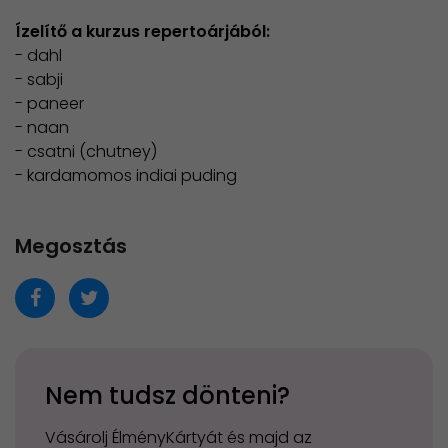
Ízelítő a kurzus repertoárjából:
-
dahl
- sabji
- paneer
- naan
- csatni (chutney)
​- kardamomos indiai puding
Megosztás
Nem tudsz dönteni?
Vásárolj ÉlményKártyát és majd az