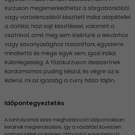
kurzuson megismerkedhetsz a sárgaborsóból
vagy vöröslencséből készített indiai alapétellel
a dahllal, házi sajt készítéssel, valamint a
csatnival, amit meg sem kísérlünk a lekvárhoz
vagy savanyúsághoz hasonlítani, egyszerre
mindkettő és mégis egyik sem, igazi indiai
különlegesség. A főzőkurzuson desszertnek
kardamomos puding készül, és végre az is
kiderül, mi az igazság a curry háza táján.
Időpontegyeztetés
A tanfolyamok előre meghatározott időpontokban
kerülnek megrendezésre, így a vásárlást követően
partnerünkkel szükséges időpontot egyeztetni az