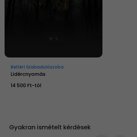
Beltéri Szabadulószoba
Lidércnyomás
14 500 Ft-tól
Gyakran ismételt kérdések