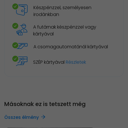
Készpénzzel, személyesen
irodánkban
A futárnak készpénzzel vagy
kártyával
A csomagautomatánál kártyával
SZÉP kártyával
Részletek
Másoknak ez is tetszett még
Összes élmény