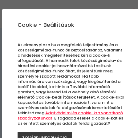
0
Cookie - Beállítások
Gasztronómiai Kalandok
Az elmenyplaza.hu a megfelelő teljesítmény és a
közösségimédia-funkciók biztosításához, valamint
a hirdetések megjelenítéséhez kéri a cookie-k
Indiai főzőkurzus
elfogadását. A harmadik felek közösségimédia- és
hirdetési cookie-jai használatával biztosítunk
közösségimédia-funkciókat, és jelenítünk meg
személyre szabott reklámokat. Ha több
Budapest, I. kerület
információra van szükséged, vagy kiegészítenéd a
beállításaidat, kattints a További információ
gombra, vagy keresd fel a webhely alsó részéről
-37%
elérhető Cookie-beállítások területet. A cookie-kkal
kapcsolatos további információért, valamint a
személyes adatok feldolgozásának ismertetéséért
tekintsd meg
Adatvédelmi és cookie-kra vonatkozó
szabályzatunkat
. Elfogadod ezeket a cookie-kat és
az érintett személyes adatok feldolgozását?
TOVÁBBI INFORMÁCIÓ