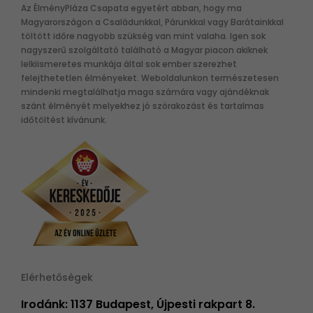
Az ÉlményPláza Csapata egyetért abban, hogy ma
Magyarországon a Családunkkal, Párunkkal vagy Barátainkkal
töltött időre nagyobb szükség van mint valaha. Igen sok
nagyszerű szolgáltató található a Magyar piacon akiknek
lelkiismeretes munkája által sok ember szerezhet
felejthetetlen élményeket. Weboldalunkon természetesen
mindenki megtalálhatja maga számára vagy ajándéknak
szánt élményét melyekhez jó szórakozást és tartalmas
időtöltést kívánunk.
Elérhetőségek
Irodánk: 1137 Budapest, Újpesti rakpart 8.