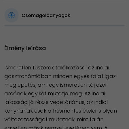
Csomagolóanyagok
Élmény leírása
Ismeretlen fűszerek találkozása: az indiai
gasztronómiában minden egyes falat igazi
meglepetés, ami egy ismeretlen táj ezer
arcának egyikét mutatja meg. Az indiai
lakosság jó része vegetáriánus, az indiai
konyhának csak a húsmentes ételei is olyan
változatosságot mutatnak, mint talán
egyetlen másik nemzet esetében sem. A