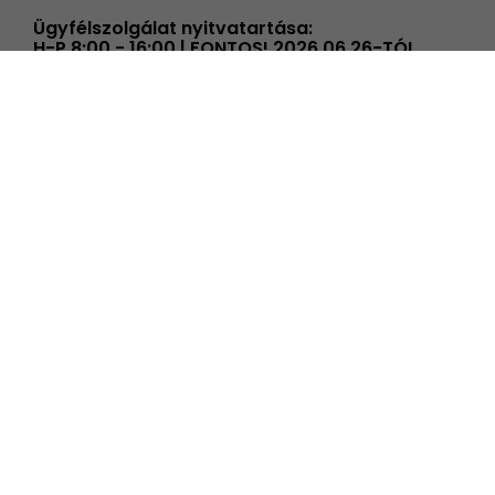
Ügyfélszolgálat nyitvatartása:
H-P 8:00 - 16:00 | FONTOS! 2026.06.26-TÓL
08.31-IG PÉNTEKENKÉNT ÜGYFÉLSZOLGÁLATUNK
14 ÓRÁIG TART NYITVA!
info@elmenyplaza.hu
+36 20 239 59 20
Élmények
Élmény kategóriák
Élmények alkalmakra
Összes élményünk
Ajándék ötletek
Új élményeink
Akciós élményeink