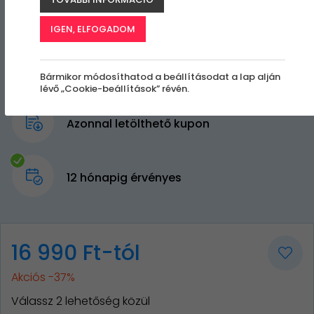
IGEN, ELFOGADOM
Bármikor módosíthatod a beállításodat a lap alján
lévő „Cookie-beállítások” révén.
Azonnal letölthető kupon
12 hónapig érvényes
16 990 Ft-tól
Akciós -37%
Válassz 2 lehetőség közül