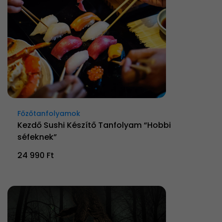
Főzőtanfolyamok
Kezdő Sushi Készítő Tanfolyam “Hobbi
séfeknek”
24 990 Ft