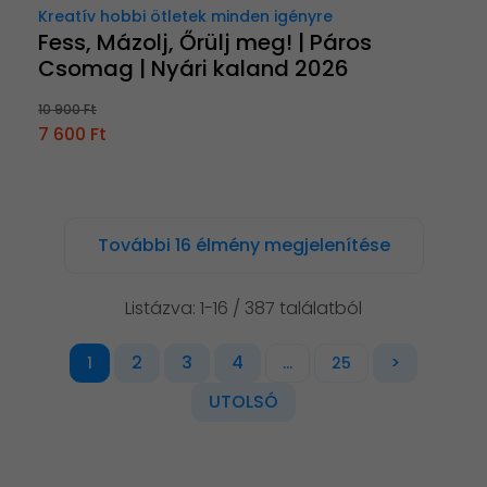
Kreatív hobbi ötletek minden igényre
Fess, Mázolj, Őrülj meg! | Páros
Csomag | Nyári kaland 2026
10 900 Ft
7 600 Ft
További 16 élmény megjelenítése
Listázva: 1-16 / 387 találatból
2
3
4
>
1
...
25
UTOLSÓ