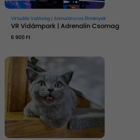
Virtuális Valóság | Szimulátoros Élmények
VR Vidámpark | Adrenalin Csomag
6 900 Ft