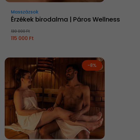
Masszázsok
Érzékek birodalma | Páros Wellness
130 000 Ft
115 000 Ft
-8%