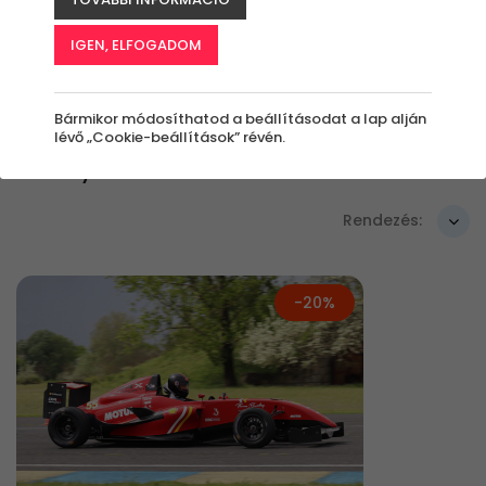
Szűrők beállítása
IGEN, ELFOGADOM
Bármikor módosíthatod a beállításodat a lap alján
lévő „Cookie-beállítások” révén.
Élmények
Rendezés:
-20%