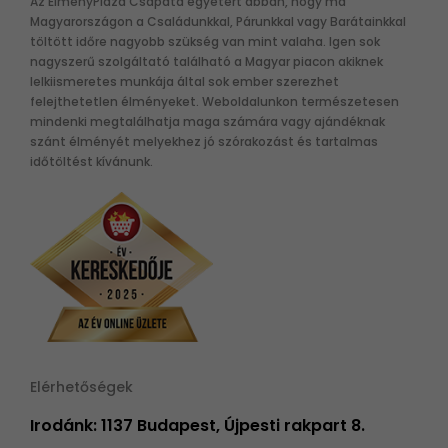
Az ÉlményPláza Csapata egyetért abban, hogy ma
Magyarországon a Családunkkal, Párunkkal vagy Barátainkkal
töltött időre nagyobb szükség van mint valaha. Igen sok
nagyszerű szolgáltató található a Magyar piacon akiknek
lelkiismeretes munkája által sok ember szerezhet
felejthetetlen élményeket. Weboldalunkon természetesen
mindenki megtalálhatja maga számára vagy ajándéknak
szánt élményét melyekhez jó szórakozást és tartalmas
időtöltést kívánunk.
Elérhetőségek
Irodánk: 1137 Budapest, Újpesti rakpart 8.