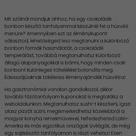
Mit szólnál mondjuk ahhoz, ha egy csokoládé
bonbon készítő tanfolyammal készülnél fel a húsvéti
menüre? Amennyiben ezt az élménykupont
választod, lehetőséged lesz megtanulni a különböző
bonbon formák használatát, a csokoládé
temperálást, továbbá megtanulhatsz különböző
állagú alapanyagokkal is bánni, hogy minden csoki
bonbont különleges töltelékkel bolondíts meg.
Édesszájúaknak tökéletes élményajándék húsvétra!
Ha gasztronómiai vonalon gondolkozol, akkor
további főzőtanfolyam kuponokat is megtalálsz a
weboldalunkon. Megtanulhatsz sushi-t készíteni, igazi
olasz pizzát sütni, megismerkedhetsz közelebbről a
magyar konyha remekműveivel, felfedezheted Latin-
Amerika és más egzotikus országok ízvilágát, de még
egy sajtkészítő tanfolyamon is részt vehetsz! Ezen