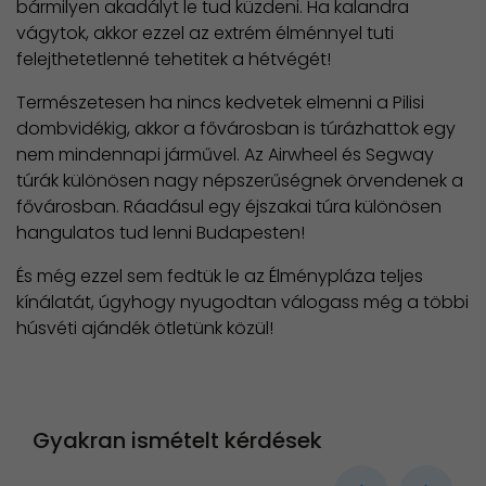
bármilyen akadályt le tud küzdeni. Ha kalandra
vágytok, akkor ezzel az extrém élménnyel tuti
felejthetetlenné tehetitek a hétvégét!
Természetesen ha nincs kedvetek elmenni a Pilisi
dombvidékig, akkor a fővárosban is túrázhattok egy
nem mindennapi járművel. Az Airwheel és Segway
túrák különösen nagy népszerűségnek örvendenek a
fővárosban. Ráadásul egy éjszakai túra különösen
hangulatos tud lenni Budapesten!
És még ezzel sem fedtük le az Élménypláza teljes
kínálatát, úgyhogy nyugodtan válogass még a többi
húsvéti ajándék ötletünk közül!
Gyakran ismételt kérdések