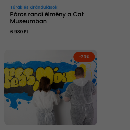
Túrák és Kirándulások
Páros randi élmény a Cat
Museumban
6 980 Ft
-30%