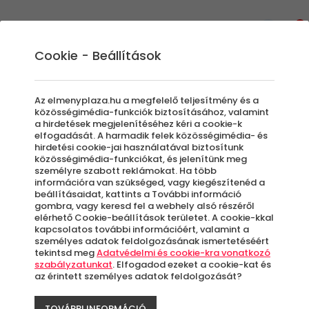
0
Cookie - Beállítások
Ajándék ötletek húsvétra
Az elmenyplaza.hu a megfelelő teljesítmény és a
gyerekeknek és felnőtteknek
közösségimédia-funkciók biztosításához, valamint
a hirdetések megjelenítéséhez kéri a cookie-k
elfogadását. A harmadik felek közösségimédia- és
Nem csak piros tojást és csokinyuszit lehet
hirdetési cookie-jai használatával biztosítunk
közösségimédia-funkciókat, és jelenítünk meg
adni húsvétra! Weboldalunkon rengeteg
személyre szabott reklámokat. Ha több
olyan élményajándékot találhatsz, amelyekkel
információra van szükséged, vagy kiegészítenéd a
beállításaidat, kattints a További információ
felejthetetlenné teheted a húsvéti hosszú
gombra, vagy keresd fel a webhely alsó részéről
hétvégét. Kuponjaink segítségével szinte
elérhető Cookie-beállítások területet. A cookie-kkal
bármilyen programot leszervezhetsz az
kapcsolatos további információért, valamint a
személyes adatok feldolgozásának ismertetéséért
ünnepekre, amelyek gyerekeknek és
tekintsd meg
Adatvédelmi és cookie-kra vonatkozó
felnőtteknek is ugyanolyan minőségi
szabályzatunkat
. Elfogadod ezeket a cookie-kat és
az érintett személyes adatok feldolgozását?
szórakozást nyújthatnak.
TOVÁBBI INFORMÁCIÓ