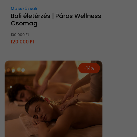
Masszázsok
Bali életérzés | Páros Wellness
Csomag
130 000 Ft
120 000 Ft
-14%