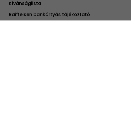
Kívánságlista
Raiffeisen bankártyás tájékoztató
Ments Életet Alapítvány | Legyél Te is
Álomvarázsló
Iratkozz fel hírlevelünkre
Kövess minket