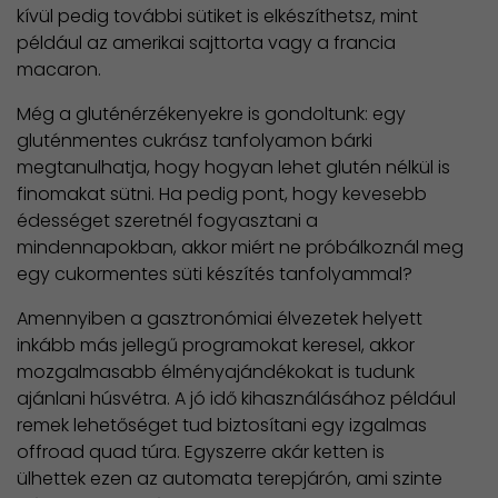
kívül pedig további sütiket is elkészíthetsz, mint
például az amerikai sajttorta vagy a francia
macaron.
Még a gluténérzékenyekre is gondoltunk: egy
gluténmentes cukrász tanfolyamon bárki
megtanulhatja, hogy hogyan lehet glutén nélkül is
finomakat sütni. Ha pedig pont, hogy kevesebb
édességet szeretnél fogyasztani a
mindennapokban, akkor miért ne próbálkoznál meg
egy cukormentes süti készítés tanfolyammal?
Amennyiben a gasztronómiai élvezetek helyett
inkább más jellegű programokat keresel, akkor
mozgalmasabb élményajándékokat is tudunk
ajánlani húsvétra. A jó idő kihasználásához például
remek lehetőséget tud biztosítani egy izgalmas
offroad quad túra. Egyszerre akár ketten is
ülhettek ezen az automata terepjárón, ami szinte