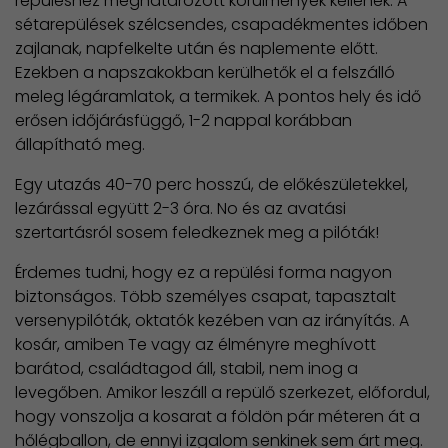
repüléshez meghatározott körülmények kellenek. A
sétarepülések szélcsendes, csapadékmentes időben
zajlanak, napfelkelte után és naplemente előtt.
Ezekben a napszakokban kerülhetők el a felszálló
meleg légáramlatok, a termikek. A pontos hely és idő
erősen időjárásfüggő, 1-2 nappal korábban
állapítható meg.
Egy utazás 40-70 perc hosszú, de előkészületekkel,
lezárással együtt 2-3 óra. No és az avatási
szertartásról sosem feledkeznek meg a pilóták!
Érdemes tudni, hogy ez a repülési forma nagyon
biztonságos. Több személyes csapat, tapasztalt
versenypilóták, oktatók kezében van az irányítás. A
kosár, amiben Te vagy az élményre meghívott
barátod, családtagod áll, stabil, nem inog a
levegőben. Amikor leszáll a repülő szerkezet, előfordul,
hogy vonszolja a kosarat a földön pár méteren át a
hőlégballon, de ennyi izgalom senkinek sem árt meg.