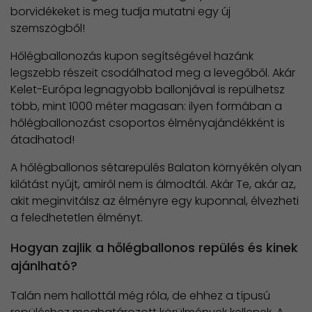
borvidékeket is meg tudja mutatni egy új
szemszögből!
Hőlégballonozás kupon segítségével hazánk
legszebb részeit csodálhatod meg a levegőből. Akár
Kelet-Európa legnagyobb ballonjával is repülhetsz
több, mint 1000 méter magasan: ilyen formában a
hőlégballonozást csoportos élményajándékként is
átadhatod!
A hőlégballonos sétarepülés Balaton környékén olyan
kilátást nyújt, amiről nem is álmodtál. Akár Te, akár az,
akit meginvitálsz az élményre egy kuponnal, élvezheti
a feledhetetlen élményt.
Hogyan zajlik a hőlégballonos repülés és kinek
ajánlható?
Talán nem hallottál még róla, de ehhez a típusú