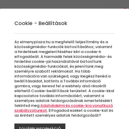
0
Cookie - Beállítások
Élmények a Levegőben
Hőlégballonozás
Az elmenyplaza.hu a megfelelő teljesítmény és a
Ég és föld között a felhők felett, túlvilági
közösségimédia-funkciók biztosításához, valamint
a hirdetések megjelenítéséhez kéri a cookie-k
csendben repülni - Ezt jelenti a
elfogadását. A harmadik felek közösségimédia- és
hőlégballonozás. Legyen szó születésnapról
hirdetési cookie-jai használatával biztosítunk
közösségimédia-funkciókat, és jelenítünk meg
vagy egy évfordulóról, egyedi élményajándék
személyre szabott reklámokat. Ha több
bármilyen alkalomra.
információra van szükséged, vagy kiegészítenéd a
Hőlégballon kuponokat keresel? Adj
beállításaidat, kattints a További információ
gombra, vagy keresd fel a webhely alsó részéről
sétarepülést ajándékba ismerősödnek vagy
elérhető Cookie-beállítások területet. A cookie-kkal
párodnak! A legkülönlegesebb romantikus
kapcsolatos további információért, valamint a
személyes adatok feldolgozásának ismertetéséért
ajándék ötletek közé tartozik.
tekintsd meg
Adatvédelmi és cookie-kra vonatkozó
szabályzatunkat
. Elfogadod ezeket a cookie-kat és
az érintett személyes adatok feldolgozását?
Szűrők beállítása
TOVÁBBI INFORMÁCIÓ