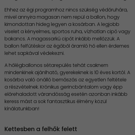
Ehhez az égi programhoz nincs szükség védőruhára,
mivel annyira magasan nem repül a ballon, hogy
kimondottan hideg legyen a kosárban. A legjobb
viselet a kényelmes, sportos ruha, vízhatlan cipő vagy
bakancs. A magassarkú cipőt inkább mellőzzük. A
ballon felfűtéskor az égőből áramló hő ellen érdemes
lehet sapkával védekezni.
A hőlégballonos sétarepülés tehát csaknem
mindenkinek ajánlható, gyerekeknek is 10 éves kortól. A
kosárba való önálló bemászás az egyetlen feltétele
a részvételnek. Krónikus gerincbántalom vagy épp
előrehaladott várandósság esetén azonban inkább
keress mást a sok fantasztikus élmény közül
kínálatunkban!
Kettesben a felhők felett