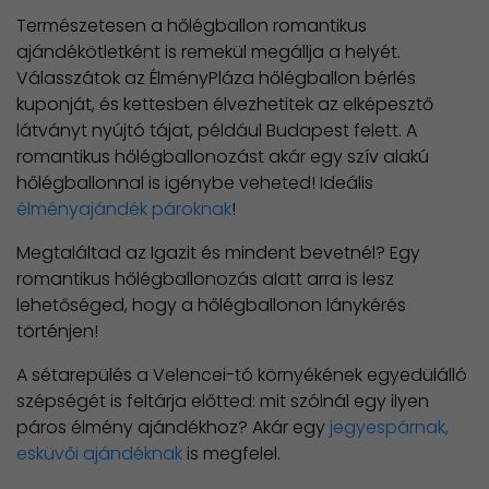
Természetesen a hőlégballon romantikus
ajándékötletként is remekül megállja a helyét.
Válasszátok az ÉlményPláza hőlégballon bérlés
kuponját, és kettesben élvezhetitek az elképesztő
látványt nyújtó tájat, például Budapest felett. A
romantikus hőlégballonozást akár egy szív alakú
hőlégballonnal is igénybe veheted! Ideális
élményajándék pároknak
!
Megtaláltad az Igazit és mindent bevetnél? Egy
romantikus hőlégballonozás alatt arra is lesz
lehetőséged, hogy a hőlégballonon lánykérés
történjen!
A sétarepülés a Velencei-tó környékének egyedülálló
szépségét is feltárja előtted: mit szólnál egy ilyen
páros élmény ajándékhoz? Akár egy
jegyespárnak,
esküvői ajándéknak
is megfelel.