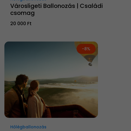
Városligeti Ballonozás | Családi
csomag
20 000 Ft
-8%
Hőlégballonozás