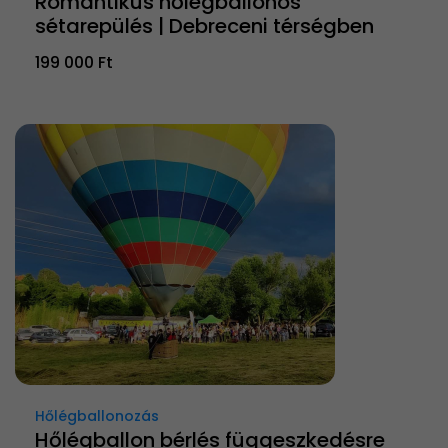
Romantikus hőlégballonos
sétarepülés | Debreceni térségben
199 000 Ft
Hőlégballonozás
Hőlégballon bérlés függeszkedésre