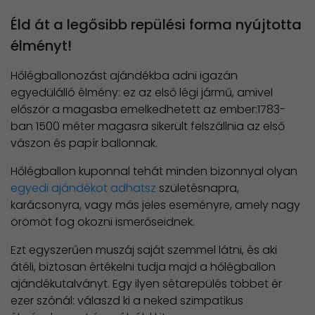
​Éld át a legősibb repülési forma nyújtotta
élményt!
Hőlégballonozást ajándékba adni igazán
egyedülálló élmény: ez az első légi jármű, amivel
először a magasba emelkedhetett az ember:1783-
ban 1500 méter magasra sikerült felszállnia az első
vászon és papír ballonnak.
Hőlégballon kuponnal tehát minden bizonnyal olyan
egyedi ajándékot adhatsz
születésnapra,
karácsonyra, vagy más jeles eseményre, amely nagy
örömöt fog okozni ismerőseidnek.
Ezt egyszerűen muszáj saját szemmel látni, és aki
átéli, biztosan értékelni tudja majd a hőlégballon
ajándékutalványt. Egy ilyen sétarepülés többet ér
ezer szónál: válaszd ki a neked szimpatikus