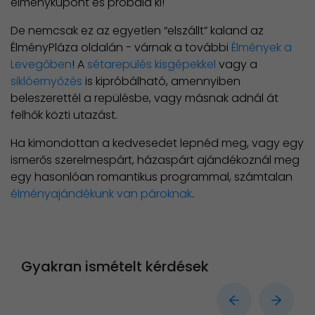
élménykupont és próbáld ki!
De nemcsak ez az egyetlen “elszállt” kaland az
ÉlményPláza oldalán - várnak a további
Élmények a
Levegőben
! A
sétarepülés kisgépekkel
vagy a
siklóernyőzés
is kipróbálható, amennyiben
beleszerettél a repülésbe, vagy másnak adnál át
felhők közti utazást.
Ha kimondottan a kedvesedet lepnéd meg, vagy egy
ismerős szerelmespárt, házaspárt ajándékoznál meg
egy hasonlóan romantikus programmal, számtalan
élményajándékunk van pároknak
.
Gyakran ismételt kérdések