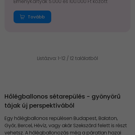
ÉlményKártyák 5.000 és 100.000 Ft között
Tovább
Listázva: 1-12 / 12 találatból
Hőlégballonos sétarepülés - gyönyörű
tájak új perspektívából
Egy hőlégballonos repülésen Budapest, Balaton,
Győr, Bercel, Hévíz, vagy akár Szekszárd felett is részt
vehetsz. A hőlégballonozás még a páratlan hazai