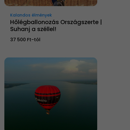
Kalandos élmények
Hőlégballonozás Országszerte |
Suhanj a széllel!
37 500 Ft-tól