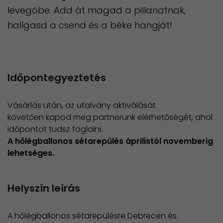
levegőbe. Add át magad a pillanatnak,
hallgasd a csend és a béke hangját!
Időpontegyeztetés
Vásárlás után, az utalvány aktiválását
követően kapod meg partnerünk elérhetőségét, ahol
időpontot tudsz foglalni.
​A hőlégballonos sétarepülés áprilistól novemberig
lehetséges.
Helyszín leírás
A hőlégballonos sétarepülésre Debrecen és