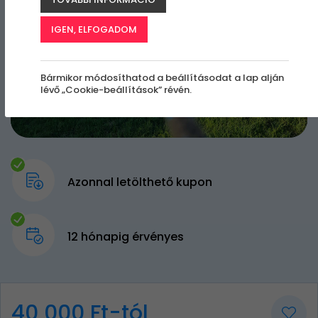
IGEN, ELFOGADOM
Bármikor módosíthatod a beállításodat a lap alján
lévő „Cookie-beállítások” révén.
Azonnal letölthető kupon
12 hónapig érvényes
40 000 Ft-tól