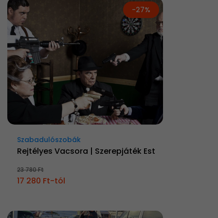
-27%
Szabadulószobák
Rejtélyes Vacsora | Szerepjáték Est
23 780 Ft
17 280 Ft-tól