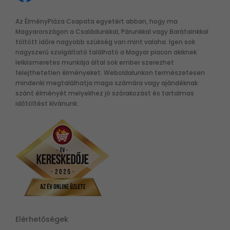
Az ÉlményPláza Csapata egyetért abban, hogy ma
Magyarországon a Családunkkal, Párunkkal vagy Barátainkkal
töltött időre nagyobb szükség van mint valaha. Igen sok
nagyszerű szolgáltató található a Magyar piacon akiknek
lelkiismeretes munkája által sok ember szerezhet
felejthetetlen élményeket. Weboldalunkon természetesen
mindenki megtalálhatja maga számára vagy ajándéknak
szánt élményét melyekhez jó szórakozást és tartalmas
időtöltést kívánunk.
Elérhetőségek