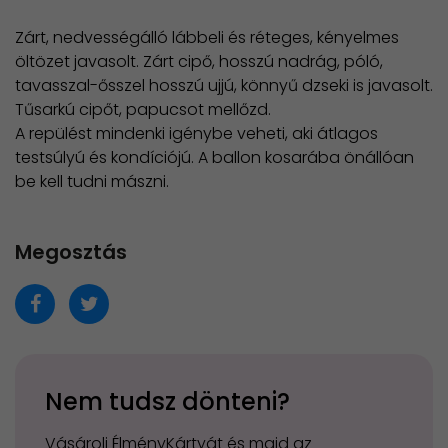
Zárt, nedvességálló lábbeli és réteges, kényelmes
öltözet javasolt. Zárt cipő, hosszú nadrág, póló,
tavasszal-ősszel hosszú ujjú, könnyű dzseki is javasolt.
Tűsarkú cipőt, papucsot mellőzd.
A repülést mindenki igénybe veheti, aki átlagos
testsúlyú és kondíciójú. A ballon kosarába önállóan
be kell tudni mászni.
Megosztás
Nem tudsz dönteni?
Vásárolj ÉlményKártyát és majd az