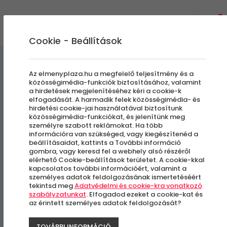
0
Cookie - Beállítások
Élmények a Levegőben
Az elmenyplaza.hu a megfelelő teljesítmény és a
közösségimédia-funkciók biztosításához, valamint
a hirdetések megjelenítéséhez kéri a cookie-k
Klasszikus hőlégballonos
elfogadását. A harmadik felek közösségimédia- és
hirdetési cookie-jai használatával biztosítunk
sétarepülés | Debreceni
közösségimédia-funkciókat, és jelenítünk meg
személyre szabott reklámokat. Ha több
térségben
információra van szükséged, vagy kiegészítenéd a
beállításaidat, kattints a További információ
gombra, vagy keresd fel a webhely alsó részéről
elérhető Cookie-beállítások területet. A cookie-kkal
Debrecen
kapcsolatos további információért, valamint a
személyes adatok feldolgozásának ismertetéséért
tekintsd meg
Adatvédelmi és cookie-kra vonatkozó
szabályzatunkat
. Elfogadod ezeket a cookie-kat és
az érintett személyes adatok feldolgozását?
TOVÁBBI INFORMÁCIÓ