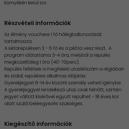
környékén kerül sor.
Részvételi információk
Az élmény vouchere 1 fő hőlégballonozását
tartalmazza.
A sétarepülésen 3 - 6 fő és a pilóta vesz részt. A
program időtartama 3-4 óra, melyből a repülés
megközelítőleg 1 óra (40-70perc).
Repülés feltétele a megfelelő utaslétszám a régióban
és stabil, repülésre alkalmas időjárás.
Gyerekjegyet 6-14 év közötti személy veheti igénybe.
A gyerekjeggyel rendelkező utas csak felnőtt, szintén
jegyet váltott kísérővel együtt repülhet - 18 éves kor
alatt szülői beleegyezés szükséges.
Kiegészítő információk