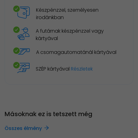
Készpénzzel, személyesen
irodánkban
A futárnak készpénzzel vagy
kártyával
A csomagautomatánál kártyával
SZÉP kártyával
Részletek
Másoknak ez is tetszett még
Összes élmény