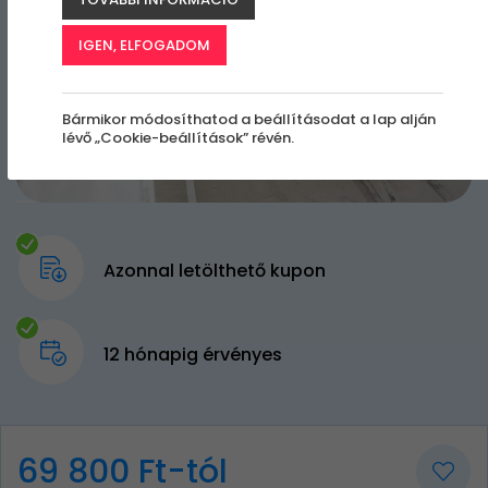
IGEN, ELFOGADOM
Bármikor módosíthatod a beállításodat a lap alján
lévő „Cookie-beállítások” révén.
Azonnal letölthető kupon
12 hónapig érvényes
69 800 Ft-tól