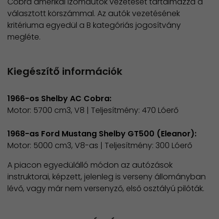
Cobra amerikai izomautók vezetését tartalmazza a
választott körszámmal. Az autók vezetésének
kritériuma egyedül a B kategóriás jogosítvány
megléte.
Kiegészítő információk
1966-os Shelby AC Cobra:
Motor: 5700 cm3, V8 | Teljesítmény: 470 Lóerő
1968-as Ford Mustang Shelby GT500 (Eleanor):
Motor: 5000 cm3, V8-as | Teljesítmény: 300 Lóerő​
​A piacon egyedülálló módon az autózások
instruktorai, képzett, jelenleg is verseny állományban
lévő, vagy már nem versenyző, első osztályú pilóták.