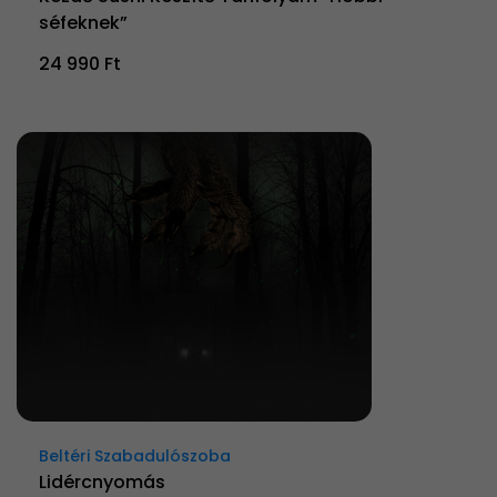
séfeknek”
24 990 Ft
Beltéri Szabadulószoba
Lidércnyomás