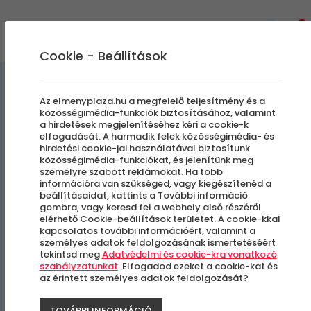
0
Cookie - Beállítások
Amerikai
Élményvezetés és élményautózás
Az elmenyplaza.hu a megfelelő teljesítmény és a
közösségimédia-funkciók biztosításához, valamint
Izomautó Vezetés
a hirdetések megjelenítéséhez kéri a cookie-k
elfogadását. A harmadik felek közösségimédia- és
hirdetési cookie-jai használatával biztosítunk
Shelby Cobra Pack | Amcsi
közösségimédia-funkciókat, és jelenítünk meg
személyre szabott reklámokat. Ha több
Legendák egy Csomagban
információra van szükséged, vagy kiegészítenéd a
beállításaidat, kattints a További információ
gombra, vagy keresd fel a webhely alsó részéről
elérhető Cookie-beállítások területet. A cookie-kkal
Több Helyszín
kapcsolatos további információért, valamint a
személyes adatok feldolgozásának ismertetéséért
tekintsd meg
Adatvédelmi és cookie-kra vonatkozó
szabályzatunkat
. Elfogadod ezeket a cookie-kat és
-20%
az érintett személyes adatok feldolgozását?
TOVÁBBI INFORMÁCIÓ