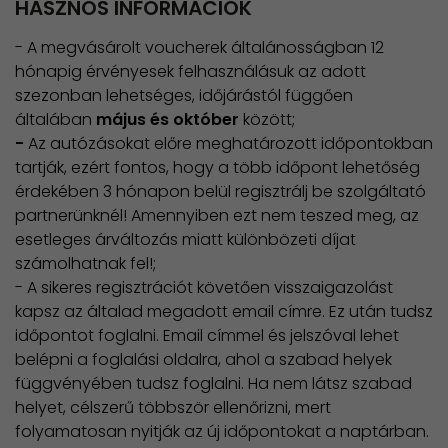
HASZNOS INFORMÁCIÓK
​- A megvásárolt voucherek általánosságban 12
hónapig érvényesek felhasználásuk az adott
szezonban lehetséges, időjárástól függően
általában
május és október
között;
-
Az autózásokat előre meghatározott időpontokban
tartják, ezért fontos, hogy a több időpont lehetőség
érdekében 3 hónapon belül regisztrálj be szolgáltató
partnerünknél! Amennyiben ezt nem teszed meg, az
esetleges árváltozás miatt különbözeti díjat
számolhatnak fel!;
- A sikeres regisztrációt követően visszaigazolást
kapsz az általad megadott email címre. Ez után tudsz
időpontot foglalni. Email címmel és jelszóval lehet
belépni a foglalási oldalra, ahol a szabad helyek
függvényében tudsz foglalni. Ha nem látsz szabad
helyet, célszerű többször ellenőrizni, mert
folyamatosan nyitják az új időpontokat a naptárban.