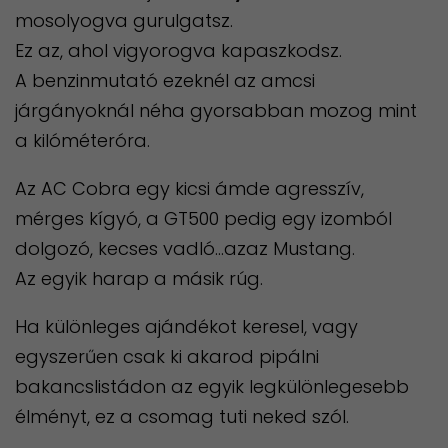
mosolyogva gurulgatsz.
Ez az, ahol vigyorogva kapaszkodsz.
A benzinmutató ezeknél az amcsi
járgányoknál néha gyorsabban mozog mint
a kilóméteróra.
Az AC Cobra egy kicsi ámde agresszív,
mérges kígyó, a GT500 pedig egy izomból
dolgozó, kecses vadló…azaz Mustang.
Az egyik harap a másik rúg.
Ha különleges ajándékot keresel, vagy
egyszerűen csak ki akarod pipálni
bakancslistádon az egyik legkülönlegesebb
élményt, ez a csomag tuti neked szól.