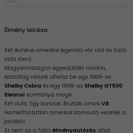
Élmény leírása
Két ikonikus amerikai legenda vár rád és több
száz lóerő.
Magyarországon egyedülálló módon,
kizárólag nálunk ülhetsz be egy 1966-os
Shelby Cobra
és egy 1968-as
Shelby GT500
Eleanor
kormánya mögé.
Két autó. Egy korszak. Brutális amcsi
V8
.
Hamisíthatatlan amerikai izomautó vezetés a
javából.
Ez nem az a fajta
élményautózás
, ahol