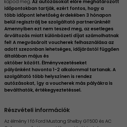
kapod meg.
Az autózásokat előre meghatározott
időpontokban tartják, ezért fontos, hogy a
több időpont lehetőség érdekében 3 hónapon
belül regisztrálj be szolgáltató partnerünknél!
Amennyiben ezt nem teszed meg, az esetleges
árváltozás miatt különbözeti díjat számolhatnak
fel! A megvásárolt voucherek felhasználása az
adott szezonban lehetséges, időjárástól függően
általában május és
október között. Élményvezetéseket
pályánként havonta 1-2 alkalommal tartanak. A
szolgáltató több helyszínen is rendez
autózásokat, így a voucherek más pályákra is
beválthatók, értékegyeztetéssel.
Részvételi információk
Az élmény 1 fő Ford Mustang Shelby GT500 és AC