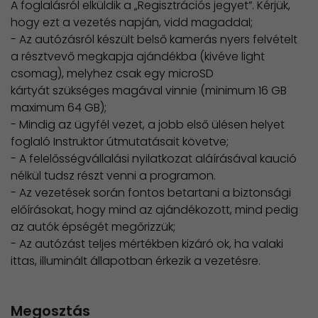
A foglalásról elküldik a „Regisztrációs jegyet”. Kérjük,
hogy ezt a vezetés napján, vidd magaddal;
- Az autózásról készült belső kamerás nyers felvételt
a résztvevő megkapja ajándékba (kivéve light
csomag), melyhez csak egy microSD
kártyát szükséges magával vinnie (minimum 16 GB
maximum 64 GB);
- Mindig az ügyfél vezet, a jobb első ülésen helyet
foglaló Instruktor útmutatásait követve;
- A felelősségvállalási nyilatkozat aláírásával kaució
nélkül tudsz részt venni a programon.
- Az vezetések során fontos betartani a biztonsági
előírásokat, hogy mind az ajándékozott, mind pedig
az autók épségét megőrizzük;
- Az autózást teljes mértékben kizáró ok, ha valaki
ittas, illuminált állapotban érkezik a vezetésre.
Megosztás