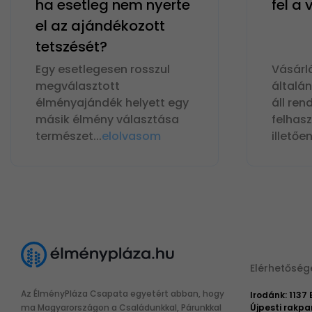
ha esetleg nem nyerte
fel a
el az ajándékozott
tetszését?
Egy esetlegesen rosszul
Vásárl
megválasztott
általá
élményajándék helyett egy
áll ren
másik élmény választása
felhas
természet
...
elolvasom
illetőe
Elérhetőség
Az ÉlményPláza Csapata egyetért abban, hogy
Irodánk: 1137
ma Magyarországon a Családunkkal, Párunkkal
Újpesti rakpar