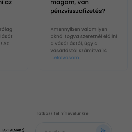
ni az
magam, van
pénzvisszafizetés?
rólag
Amennyiben valamilyen
lását
oknál fogva szeretnél elállni
! Az
a vásárlástól, úgy a
vásárlástól számítva 14
...
elolvasom
Iratkozz fel hírlevelünkre
|
TARTALMAK ;)