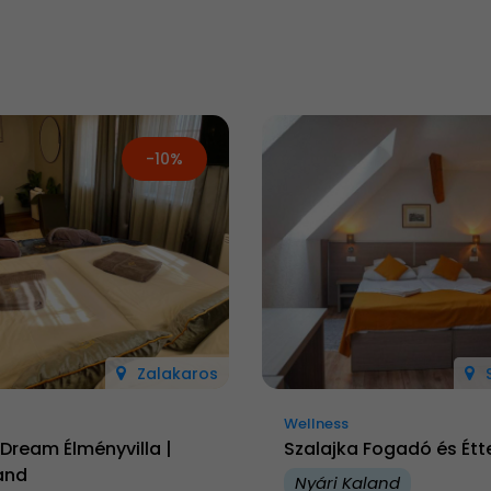
-10%
Zalakaros
Wellness
Dream Élményvilla |
Szalajka Fogadó és Ét
and
Nyári Kaland