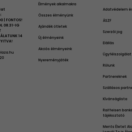
Élmények alkalmakra
lat
Adatvédelem és
:
Összes élményünk
00 | FONTOS!
ÁSZF
L 08.31-IG
Ajándék ötletek
T
Szerzői jog
ÁLATUNK 14
Új élményeink
YITVA!
Elállás
Akciós élményeink
laza.hu
Ügyfélszolgálat
 20
Nyereményjáték
Rólunk
Partnereknek
Szállásos partn
Kívánságlista
Raiffeisen bank
tájékoztató
Ments Életet Ala
Legyél Te is Ál