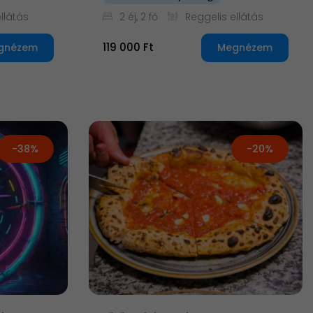
llátás
2 éj, 2 fő
Reggelis ellátás
119 000 Ft
gnézem
Megnézem
-38%
-20%