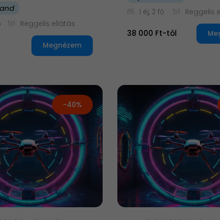
land
1 éj, 2 fő
Reggelis e
ő
Reggelis ellátás
38 000 Ft-tól
Me
Megnézem
-40%