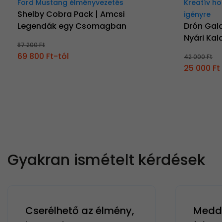
Ford Mustang élményvezetés
Kreatív ho
Shelby Cobra Pack | Amcsi
igényre
Legendák egy Csomagban
Drón Gala
Nyári Ka
87 200 Ft
69 800 Ft-tól
42 000 Ft
25 000 Ft
Gyakran ismételt kérdések
Cserélhető az élmény,
Meddi