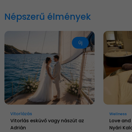
Népszerű élmények
Új
Vitorlázás
Wellness
Vitorlás esküvő vagy nászút az
Love and 
Adrián
Nyári Kal