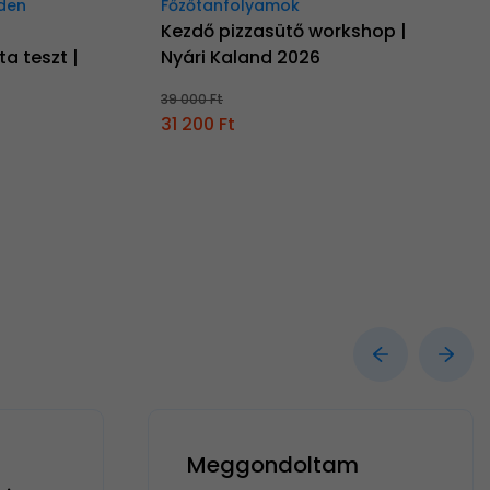
nden
Főzőtanfolyamok
Kezdő pizzasütő workshop |
ta teszt |
Nyári Kaland 2026
39 000 Ft
31 200 Ft
Meggondoltam