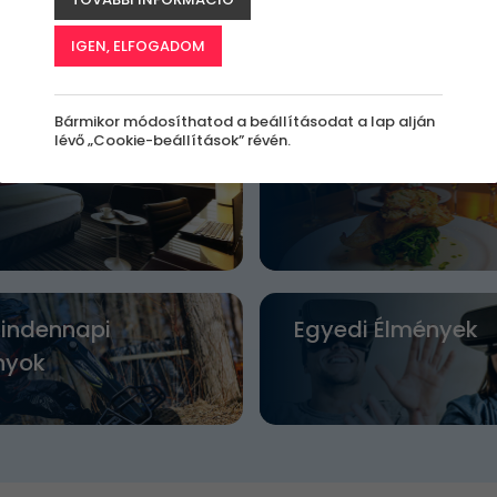
 Élmények
Szimulátorok
IGEN, ELFOGADOM
Bármikor módosíthatod a beállításodat a lap alján
lévő „Cookie-beállítások” révén.
s és Wellness
Gasztronómiai Ka
indennapi
Egyedi Élmények
nyok