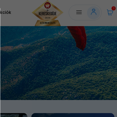
0
kciók