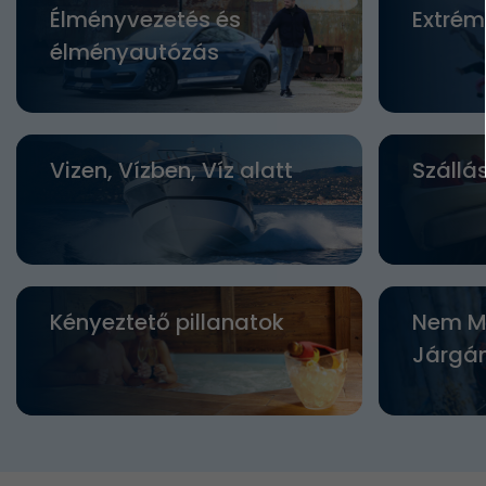
Élményvezetés és
Extrém
élményautózás
Vizen, Vízben, Víz alatt
Szállá
Kényeztető pillanatok
Nem M
Járgá