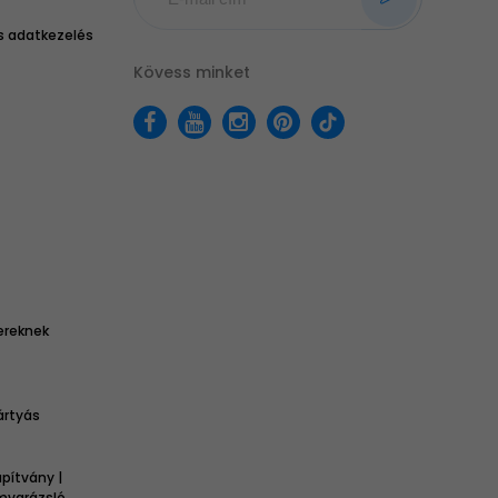
 adatkezelés
Kövess minket
ereknek
ártyás
pítvány |
omvarázsló