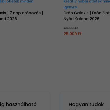
bbi ötletek minden
Kreatív hobbi ötletek mi
igényre
xis | 7 nap drónozás |
Drón Galaxis | Drón Flot
land 2026
Nyári Kaland 2026
40 000 Ft
25 000 Ft
g használható
Hogyan tudok