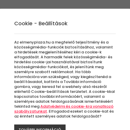
Élmények
Ajándék ötletek
Újdonságok
A
Cookie - Beállítások
Az elmenyplaza.hu a megfelelő teljesítmény és a
közösségimédia-funkciók biztosításához, valamint
a hirdetések megjelenítéséhez kéri a cookie-k
elfogadását. A harmadik felek közösségimédia- és
ák
hirdetési cookie-jai használatával biztosítunk
közösségimédia-funkciókat, és jelenítünk meg
személyre szabott reklámokat. Ha több
információra van szükséged, vagy kiegészítenéd a
beállításaidat, kattints a További információ
gombra, vagy keresd fel a webhely alsó részéről
elérhető Cookie-beállítások területet. A cookie-kkal
kapcsolatos további információért, valamint a
személyes adatok feldolgozásának ismertetéséért
tekintsd meg
Adatvédelmi és cookie-kra vonatkozó
szabályzatunkat
. Elfogadod ezeket a cookie-kat és
az érintett személyes adatok feldolgozását?
TOVÁBBI INFORMÁCIÓ