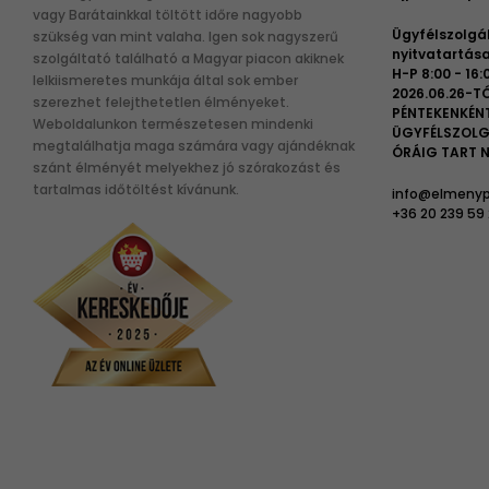
vagy Barátainkkal töltött időre nagyobb
Ügyfélszolgá
szükség van mint valaha. Igen sok nagyszerű
nyitvatartása
szolgáltató található a Magyar piacon akiknek
H-P 8:00 - 16:
lelkiismeretes munkája által sok ember
2026.06.26-TÓ
szerezhet felejthetetlen élményeket.
PÉNTEKENKÉN
Weboldalunkon természetesen mindenki
ÜGYFÉLSZOLG
megtalálhatja maga számára vagy ajándéknak
ÓRÁIG TART N
szánt élményét melyekhez jó szórakozást és
tartalmas időtöltést kívánunk.
info@elmenyp
+36 20 239 59