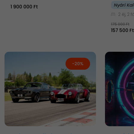
Nyári Ka
1 900 000 Ft
2 éj, 2 f
175 000 Ft
157 500 Ft
-20%
Új