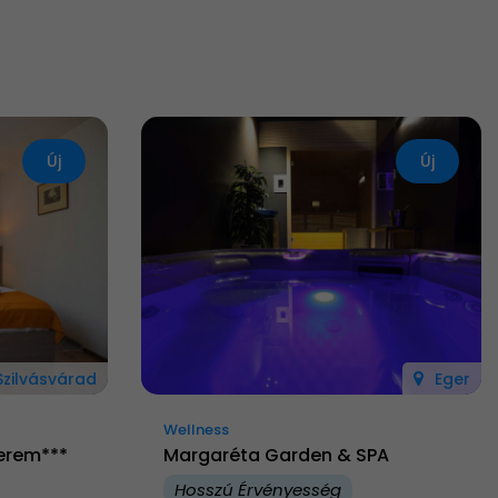
Új
Új
Szilvásvárad
Eger
Wellness
terem***
Margaréta Garden & SPA
Hosszú Érvényesség