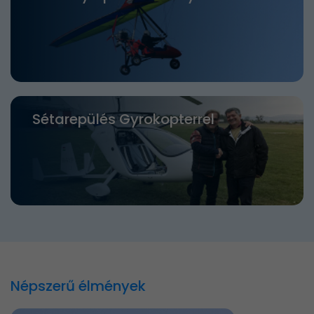
Sétarepülés Gyrokopterrel
Népszerű élmények