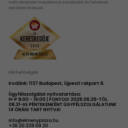
szánt élményét melyekhez jó szórakozást és tartalmas
időtöltést kívánunk.
Elérhetőségek
Irodánk: 1137 Budapest, Újpesti rakpart 8.
Ügyfélszolgálat nyitvatartása:
H-P 8:00 - 16:00 | FONTOS! 2026.06.26-TÓL
08.31-IG PÉNTEKENKÉNT ÜGYFÉLSZOLGÁLATUNK
14 ÓRÁIG TART NYITVA!
info@elmenyplaza.hu
+36 20 239 59 20