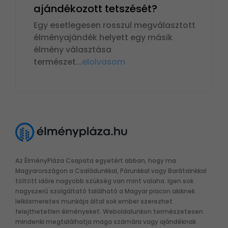
ajándékozott tetszését?
Egy esetlegesen rosszul megválasztott
élményajándék helyett egy másik
élmény választása
természet
...
elolvasom
Az ÉlményPláza Csapata egyetért abban, hogy ma
Magyarországon a Családunkkal, Párunkkal vagy Barátainkkal
töltött időre nagyobb szükség van mint valaha. Igen sok
nagyszerű szolgáltató található a Magyar piacon akiknek
lelkiismeretes munkája által sok ember szerezhet
felejthetetlen élményeket. Weboldalunkon természetesen
mindenki megtalálhatja maga számára vagy ajándéknak