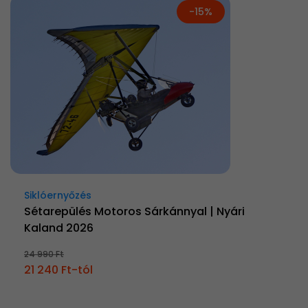
-15%
Siklóernyőzés
Sétarepülés Motoros Sárkánnyal | Nyári
Kaland 2026
24 990 Ft
21 240 Ft-tól