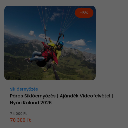
-5%
Siklóernyőzés
Páros Siklóernyőzés | Ajándék Videofelvétel |
Nyári Kaland 2026
74 000 Ft
70 300 Ft