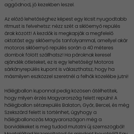
aggódnod, jó kezekben leszel.
Az előző lehetőséghez képest egy kicsit nyugodtabb
ritmust is felvehetsz: nézz szét a siklóernyő repülés
árak között! A kezdők is megkapják a megfelelő
oktatást egy siklóernyős tanfolyammal, amellyel akár
motoros siklóernyő repülés során a 40 méteres
dombok fölött szállhatsz! Ha pároknak keresel
ajándék ötleteket, ez is egy lehetőség! Motoros
sárkányrepülés kupont is választhatsz, hogy ha
másmilyen eszközzel szeretnél a felhők közelébe jutni!
Hőlégballon kuponnal pedig közösen átélhetitek,
hogy milyen érzés Magyarország felett repülni! A
hőlégballon sétarepülés Balaton, Győr, Bercel, és még
Szekszárd felett is történhet, úgyhogy a
hőlégballonozás Magyarországon még a
borvidékeket is meg tudod mutatni új szemszögből!
Megtaláltad kiszemelteted és mindent bevetnél? Egy