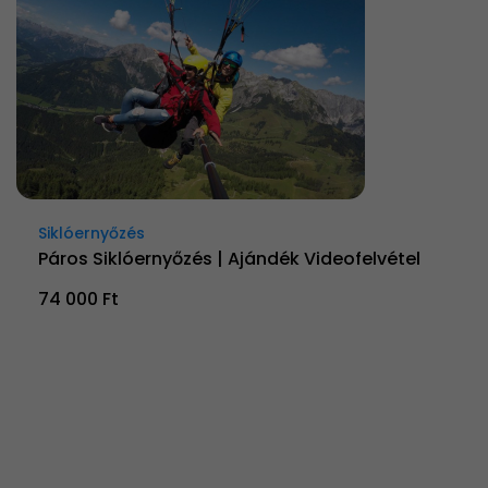
Siklóernyőzés
Páros Siklóernyőzés | Ajándék Videofelvétel
74 000 Ft