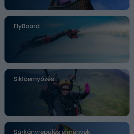
FlyBoard
Siklóernyőzés
Sárkányrepülés élmények