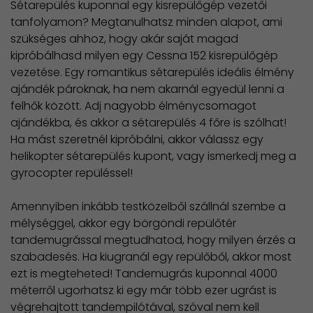
Sétarepülés kuponnal egy kisrepülőgép vezetői
tanfolyamon? Megtanulhatsz minden alapot, ami
szükséges ahhoz, hogy akár saját magad
kipróbálhasd milyen egy Cessna 152 kisrepülőgép
vezetése. Egy romantikus sétarepülés ideális élmény
ajándék pároknak, ha nem akarnál egyedül lenni a
felhők között. Adj nagyobb élménycsomagot
ajándékba, és akkor a sétarepülés 4 főre is szólhat!
Ha mást szeretnél kipróbálni, akkor válassz egy
helikopter sétarepülés kupont, vagy ismerkedj meg a
gyrocopter repüléssel!
Amennyiben inkább testközelből szállnál szembe a
mélységgel, akkor egy börgöndi repülőtér
tandemugrással megtudhatod, hogy milyen érzés a
szabadesés. Ha kiugranál egy repülőből, akkor most
ezt is megteheted! Tandemugrás kuponnal 4000
méterről ugorhatsz ki egy már több ezer ugrást is
végrehajtott tandempilótával, szóval nem kell