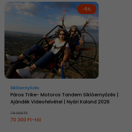
-5%
Siklóernyőzés
Páros Trike- Motoros Tandem Siklóernyőzés |
Ajándék Videofelvétel | Nyári Kaland 2026
74 000 Ft
70 300 Ft-tól