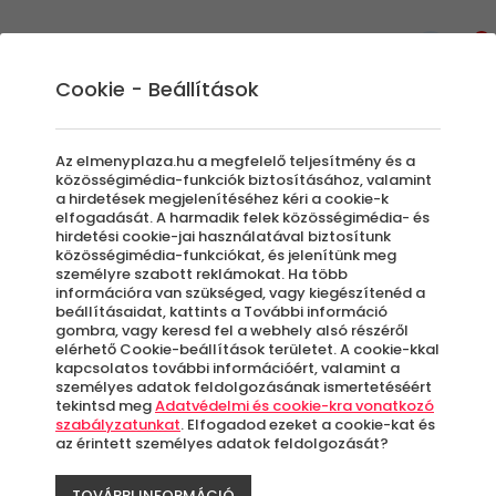
0
Cookie - Beállítások
Élmények a Levegőben
Az elmenyplaza.hu a megfelelő teljesítmény és a
Legyen szó egy kis sétarepülésről kisgéppel,
közösségimédia-funkciók biztosításához, valamint
a hirdetések megjelenítéséhez kéri a cookie-k
hőlégballonozásról vagy az extrémebb
elfogadását. A harmadik felek közösségimédia- és
élmények kedvelői számára egy kis
hirdetési cookie-jai használatával biztosítunk
közösségimédia-funkciókat, és jelenítünk meg
siklóernyőzésről, ebben az
személyre szabott reklámokat. Ha több
élménykategóriában megtalálod magadnak
információra van szükséged, vagy kiegészítenéd a
vagy ajándékozottadnak a tökéletes élményt
beállításaidat, kattints a További információ
gombra, vagy keresd fel a webhely alsó részéről
a felhők felett.
elérhető Cookie-beállítások területet. A cookie-kkal
kapcsolatos további információért, valamint a
személyes adatok feldolgozásának ismertetéséért
tekintsd meg
Adatvédelmi és cookie-kra vonatkozó
szabályzatunkat
. Elfogadod ezeket a cookie-kat és
az érintett személyes adatok feldolgozását?
TOVÁBBI INFORMÁCIÓ