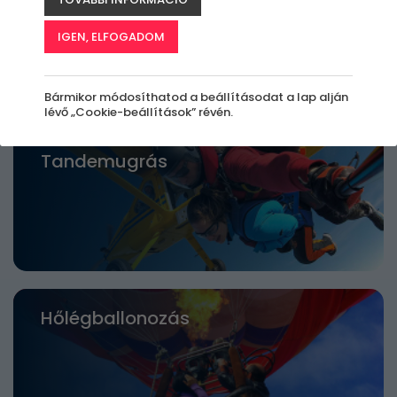
Sétarepülés Kisgépekkel
IGEN, ELFOGADOM
Bármikor módosíthatod a beállításodat a lap alján
lévő „Cookie-beállítások” révén.
Tandemugrás
Hőlégballonozás