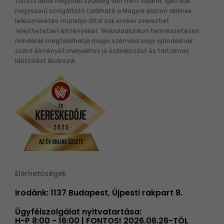
töltött időre nagyobb szükség van mint valaha. Igen sok
nagyszerű szolgáltató található a Magyar piacon akiknek
lelkiismeretes munkája által sok ember szerezhet
felejthetetlen élményeket. Weboldalunkon természetesen
mindenki megtalálhatja maga számára vagy ajándéknak
szánt élményét melyekhez jó szórakozást és tartalmas
időtöltést kívánunk.
Elérhetőségek
Irodánk: 1137 Budapest, Újpesti rakpart 8.
Ügyfélszolgálat nyitvatartása:
H-P 8:00 - 16:00 | FONTOS! 2026.06.26-TÓL