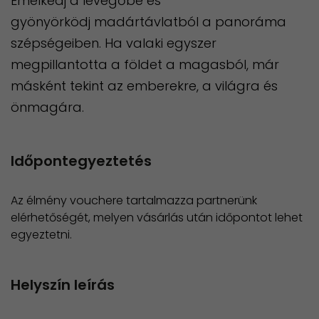
Emelkedj a levegőbe és
gyönyörködj madártávlatból a panoráma
szépségeiben. Ha valaki egyszer
megpillantotta a földet a magasból, már
másként tekint az emberekre, a világra és
önmagára.
Időpontegyeztetés
Az élmény vouchere tartalmazza partnerünk
elérhetőségét, melyen vásárlás után időpontot lehet
egyeztetni.
Helyszín leírás