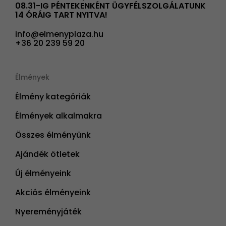
08.31-IG PÉNTEKENKÉNT ÜGYFÉLSZOLGÁLATUNK
14 ÓRÁIG TART NYITVA!
info@elmenyplaza.hu
+36 20 239 59 20
Élmények
Élmény kategóriák
Élmények alkalmakra
Összes élményünk
Ajándék ötletek
Új élményeink
Akciós élményeink
Nyereményjáték