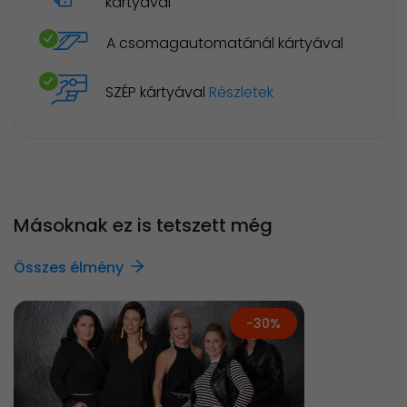
kártyával
A csomagautomatánál kártyával
SZÉP kártyával
Részletek
Másoknak ez is tetszett még
Összes élmény
-30%