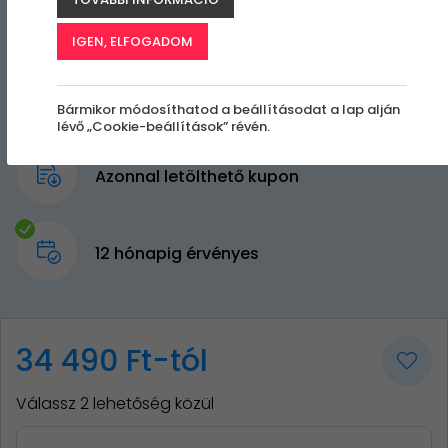
IGEN, ELFOGADOM
Bármikor módosíthatod a beállításodat a lap alján
lévő „Cookie-beállítások” révén.
Azonnal letölthető kupon
12 hónapig érvényes
34 490 Ft-tól
Válassz 2 lehetőség közül