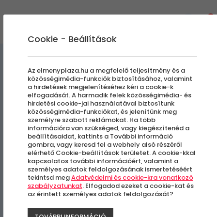
0
Cookie - Beállítások
Élmények a Levegőben
Az elmenyplaza.hu a megfelelő teljesítmény és a
közösségimédia-funkciók biztosításához, valamint
a hirdetések megjelenítéséhez kéri a cookie-k
Sétarepülés Gyrocopterrel
elfogadását. A harmadik felek közösségimédia- és
hirdetési cookie-jai használatával biztosítunk
közösségimédia-funkciókat, és jelenítünk meg
személyre szabott reklámokat. Ha több
Dunakeszi
információra van szükséged, vagy kiegészítenéd a
beállításaidat, kattints a További információ
gombra, vagy keresd fel a webhely alsó részéről
elérhető Cookie-beállítások területet. A cookie-kkal
kapcsolatos további információért, valamint a
személyes adatok feldolgozásának ismertetéséért
tekintsd meg
Adatvédelmi és cookie-kra vonatkozó
szabályzatunkat
. Elfogadod ezeket a cookie-kat és
az érintett személyes adatok feldolgozását?
TOVÁBBI INFORMÁCIÓ