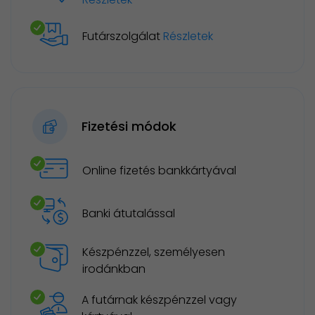
Futárszolgálat
Részletek
Fizetési módok
Online fizetés bankkártyával
Banki átutalással
Készpénzzel, személyesen
irodánkban
A futárnak készpénzzel vagy