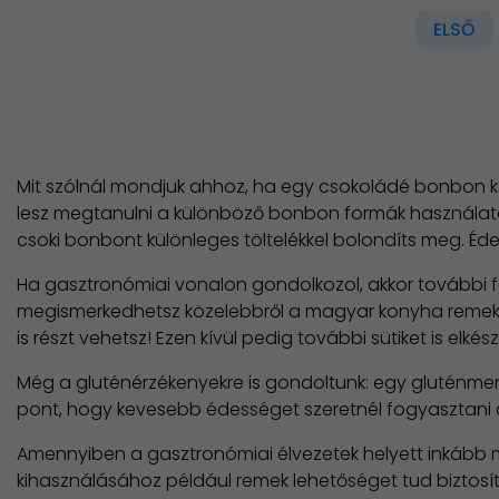
ELSŐ
Mit szólnál mondjuk ahhoz, ha egy csokoládé bonbon k
lesz megtanulni a különböző bonbon formák használat
csoki bonbont különleges töltelékkel bolondíts meg. É
Ha gasztronómiai vonalon gondolkozol, akkor további fő
megismerkedhetsz közelebbről a magyar konyha remekmű
is részt vehetsz! Ezen kívül pedig további sütiket is elk
Még a gluténérzékenyekre is gondoltunk: egy gluténmen
pont, hogy kevesebb édességet szeretnél fogyasztani 
Amennyiben a gasztronómiai élvezetek helyett inkább m
kihasználásához például remek lehetőséget tud biztosít