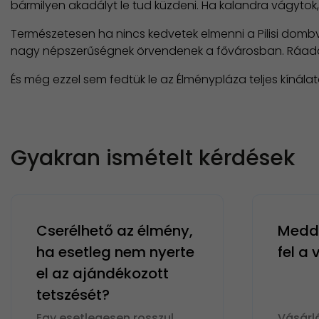
bármilyen akadályt le tud küzdeni. Ha kalandra vágytok, 
Természetesen ha nincs kedvetek elmenni a Pilisi domb
nagy népszerűségnek örvendenek a fővárosban. Ráadás
És még ezzel sem fedtük le az Élménypláza teljes kínál
Gyakran ismételt kérdések
Cserélhető az élmény,
Meddi
ha esetleg nem nyerte
fel a
el az ajándékozott
tetszését?
Egy esetlegesen rosszul
Vásárl