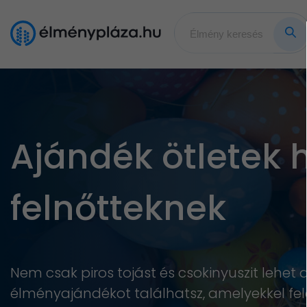
Ajándék ötletek 
felnőtteknek
Nem csak piros tojást és csokinyuszit lehe
élményajándékot találhatsz, amelyekkel fel