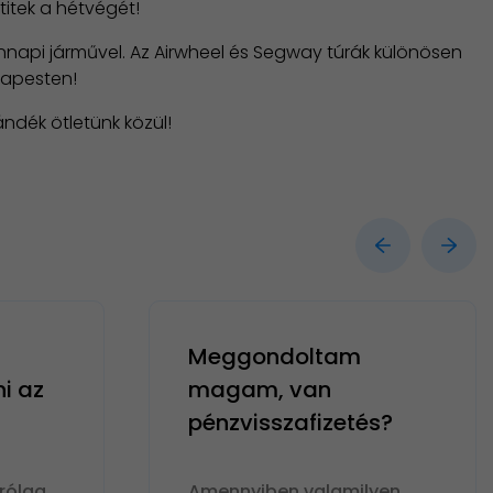
titek a hétvégét!
nnapi járművel. Az Airwheel és Segway túrák különösen
dapesten!
ndék ötletünk közül!
Meggondoltam
ni az
magam, van
pénzvisszafizetés?
rólag
Amennyiben valamilyen