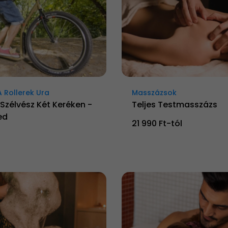
A Rollerek Ura
Masszázsok
- Szélvész Két Keréken -
Teljes Testmasszázs
ed
21 990 Ft-tól