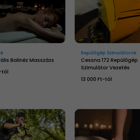
ok
Repülőgép Szimulátorok
ális Balinéz Masszázs
Cessna 172 Repülőgép
Szimulátor Vezetés
-tól
13 000 Ft-tól