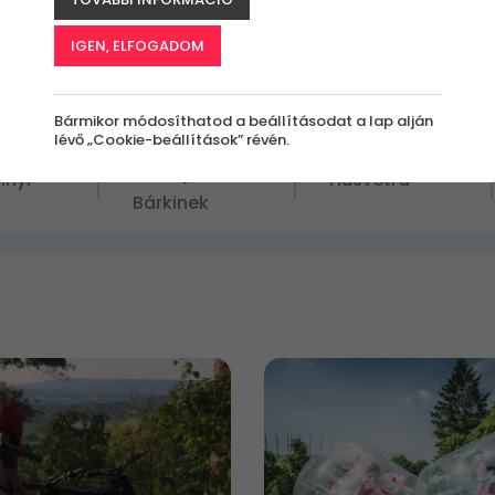
programot leszervezhetsz az ünnepekre, amely
 minőségi szórakozást nyújthatnak.
IGEN, ELFOGADOM
Bármikor módosíthatod a beállításodat a lap alján
lévő „Cookie-beállítások” révén.
értékben?
Kinek szól az
Milyen alkalomra?
élmény?
nyi
Húsvétra
Bárkinek