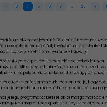
<
3
5
6
7
>
4
...
25
észítő tanfolyammal készülnél fel a húsvéti menüre? Am
át, a csokoládé temperálást, továbbá megtanulhatsz kül
desszájúaknak tökéletes élményajándék húsvétra!
zőtanfolyam kuponokat is megtalálsz a weboldalunkon. Megt
veivel, felfedezheted Latin-Amerika és más egzotikus or
észíthetsz, mint például az amerikai sajttorta vagy a franci
tes cukrász tanfolyamon bárki megtanulhatja, hogy hogyan
a mindennapokban, akkor miért ne próbálkoznál meg egy
ás jellegű programokat keresel, akkor mozgalmasabb élmé
ani egy izgalmas offroad quad túra. Egyszerre akár ketten