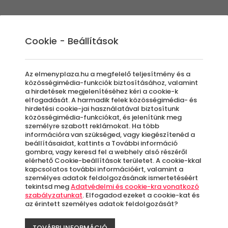
Élmények
Ajándék ötletek
Újdonságok
A
Cookie - Beállítások
Az elmenyplaza.hu a megfelelő teljesítmény és a
közösségimédia-funkciók biztosításához, valamint
a hirdetések megjelenítéséhez kéri a cookie-k
elfogadását. A harmadik felek közösségimédia- és
húsvétra gyerekek
hirdetési cookie-jai használatával biztosítunk
közösségimédia-funkciókat, és jelenítünk meg
személyre szabott reklámokat. Ha több
információra van szükséged, vagy kiegészítenéd a
beállításaidat, kattints a További információ
gombra, vagy keresd fel a webhely alsó részéről
elérhető Cookie-beállítások területet. A cookie-kkal
kapcsolatos további információért, valamint a
személyes adatok feldolgozásának ismertetéséért
tekintsd meg
Adatvédelmi és cookie-kra vonatkozó
szabályzatunkat
. Elfogadod ezeket a cookie-kat és
t adni húsvétra! Weboldalunkon rengeteg olya
az érintett személyes adatok feldolgozását?
ejthetetlenné teheted a húsvéti hosszú hétvé
TOVÁBBI INFORMÁCIÓ