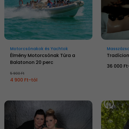
Motorcsónakok és Yachtok
Masszázs
Élmény Motorcsónak Túra a
Tradícion
Balatonon 20 perc
36 000 Ft
5 900 Ft
4 900 Ft-tól