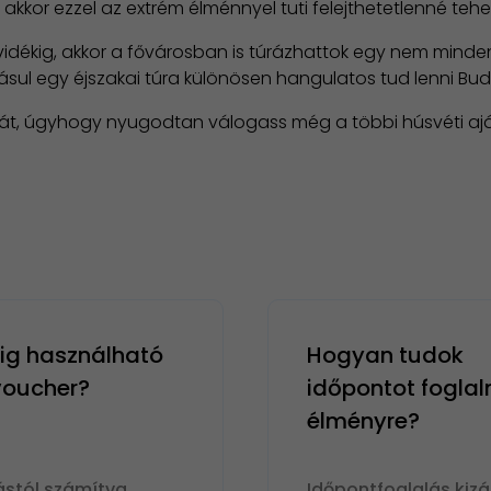
akkor ezzel az extrém élménnyel tuti felejthetetlenné tehe
vidékig, akkor a fővárosban is túrázhattok egy nem minde
ul egy éjszakai túra különösen hangulatos tud lenni Bu
atát, úgyhogy nyugodtan válogass még a többi húsvéti ajá
g használható
Hogyan tudok
 voucher?
időpontot foglal
élményre?
ástól számítva
Időpontfoglalás kizá