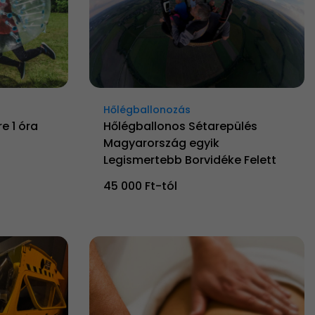
Hőlégballonozás
e 1 óra
Hőlégballonos Sétarepülés
Magyarország egyik
Legismertebb Borvidéke Felett
45 000 Ft-tól