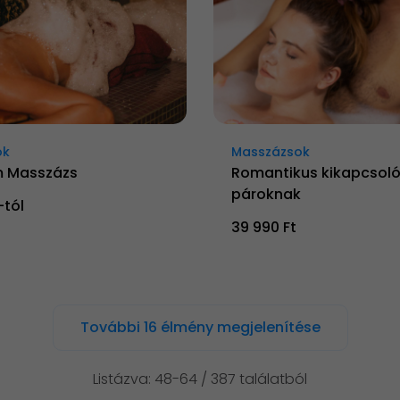
ok
Masszázsok
Masszázs
Romantikus kikapcsol
pároknak
-tól
39 990 Ft
További 16 élmény megjelenítése
Listázva: 48-64 / 387 találatból