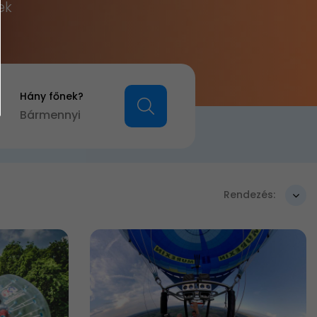
ek
Hány főnek?
Bármennyi
Rendezés: