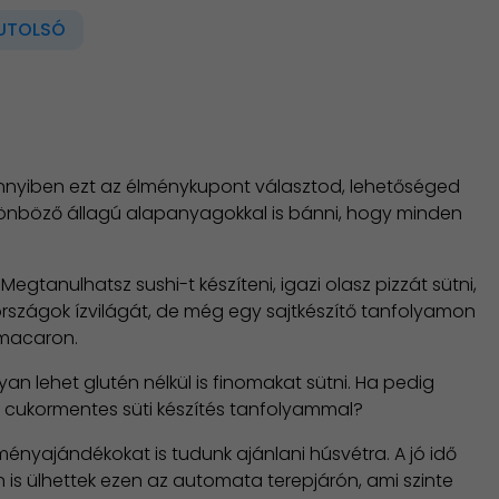
UTOLSÓ
ennyiben ezt az élménykupont választod, lehetőséged
önböző állagú alapanyagokkal is bánni, hogy minden
anulhatsz sushi-t készíteni, igazi olasz pizzát sütni,
szágok ízvilágát, de még egy sajtkészítő tanfolyamon
a macaron.
 lehet glutén nélkül is finomakat sütni. Ha pedig
 cukormentes süti készítés tanfolyammal?
nyajándékokat is tudunk ajánlani húsvétra. A jó idő
 is ülhettek ezen az automata terepjárón, ami szinte