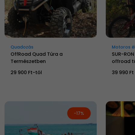
Quadozás
Motoros é
OffRoad Quad Túra a
SUR-RON 
Természetben
offroad tú
29 900 Ft-tól
39 990 Ft
-17%