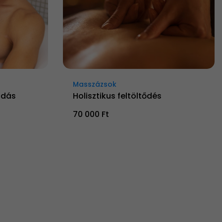
Masszázsok
ódás
Holisztikus feltöltődés
70 000 Ft