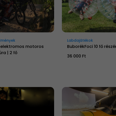
lmények
Labdajátékok
elektromos motoros
BuborékFoci 10 fő részér
ra | 2 fő
36 000 Ft