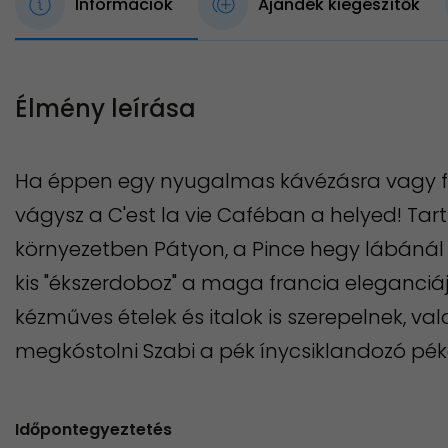
Információk
Ajándék kiegészítők
Élmény leírása
Ha éppen egy nyugalmas kávézásra vagy f
vágysz a C'est la vie Caféban a helyed! Tar
környezetben Pátyon, a Pince hegy lábánál 
kis "ékszerdoboz" a maga francia eleganciá
kézműves ételek és italok is szerepelnek, v
megkóstolni Szabi a pék ínycsiklandozó pék
Időpontegyeztetés