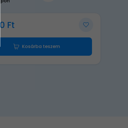
upon
0 Ft
Kosárba teszem