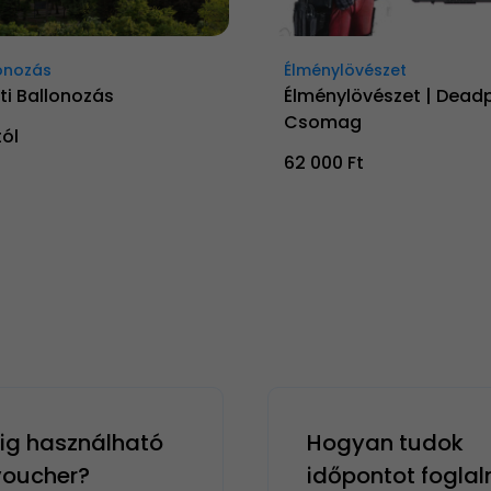
onozás
Élménylövészet
ti Ballonozás
Élménylövészet | Dead
Csomag
tól
62 000 Ft
g használható
Hogyan tudok
 voucher?
időpontot foglal