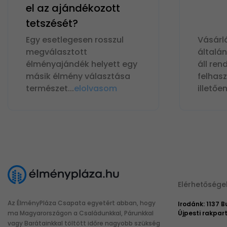
el az ajándékozott
tetszését?
Egy esetlegesen rosszul
Vásárl
megválasztott
általá
élményajándék helyett egy
áll ren
másik élmény választása
felhas
természet
...
elolvasom
illetőe
Elérhetősége
Az ÉlményPláza Csapata egyetért abban, hogy
Irodánk: 1137 
ma Magyarországon a Családunkkal, Párunkkal
Újpesti rakpart
vagy Barátainkkal töltött időre nagyobb szükség