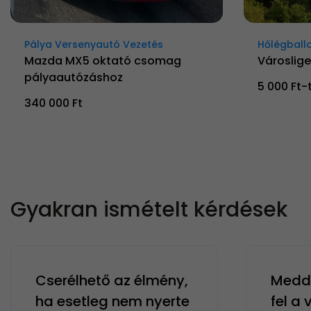
Pálya Versenyautó Vezetés
Hőlégball
Mazda MX5 oktató csomag
Városlige
pályaautózáshoz
5 000 Ft-
340 000 Ft
Gyakran ismételt kérdések
Cserélhető az élmény,
Meddi
ha esetleg nem nyerte
fel a