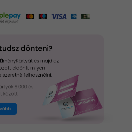
tudsz dönteni?
 ÉlményKártyát és majd az
zott eldönti, milyen
 szeretné felhasználni.
rtyák 5.000 és
Ft között
vább