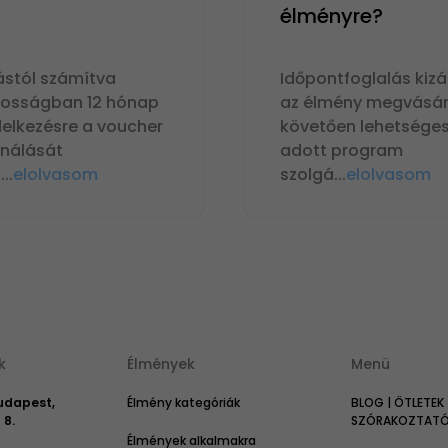
élményre?
ástól számítva
Időpontfoglalás kizá
nosságban 12 hónap
az élmény megvásár
delkezésre a voucher
követően lehetséges
ználását
adott program
n
...
elolvasom
szolgá
...
elolvasom
k
Élmények
Menü
Budapest,
Élmény kategóriák
BLOG | ÖTLETEK 
 8.
SZÓRAKOZTATÓ 
Élmények alkalmakra