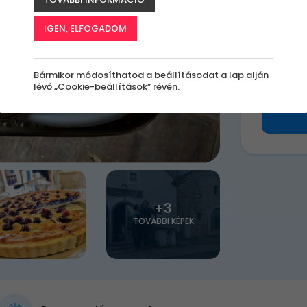
k
IGEN, ELFOGADOM
3 00
Bármikor módosíthatod a beállításodat a lap alján
lévő „Cookie-beállítások” révén.
+3
TOVÁBBI KÉPEK