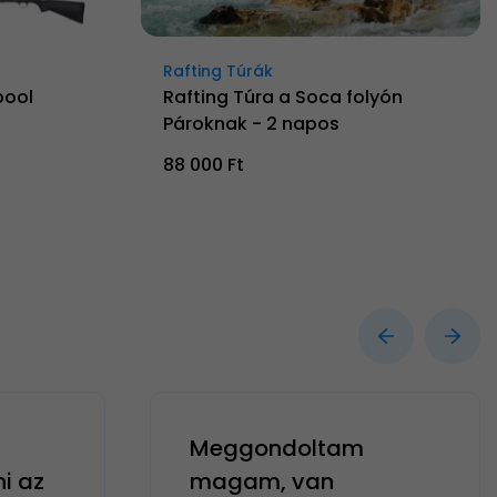
Rafting Túrák
pool
Rafting Túra a Soca folyón
Pároknak - 2 napos
88 000 Ft
Meggondoltam
ni az
magam, van