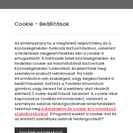
Élmények
Ajándék ötletek
Újdonságok
A
Cookie - Beállítások
Az elmenyplaza.hu a megfelelő teljesítmény és a
közösségimédia-funkciók biztosításához, valamint
a hirdetések megjelenítéséhez kéri a cookie-k
Káv
elfogadását. A harmadik felek közösségimédia- és
hirdetési cookie-jai használatával biztosítunk
közösségimédia-funkciókat, és jelenítünk meg
személyre szabott reklámokat. Ha több
C'e
információra van szükséged, vagy kiegészítenéd a
beállításaidat, kattints a További információ
gombra, vagy keresd fel a webhely alsó részéről
elérhető Cookie-beállítások területet. A cookie-kkal
kapcsolatos további információért, valamint a
P
személyes adatok feldolgozásának ismertetéséért
tekintsd meg
Adatvédelmi és cookie-kra vonatkozó
szabályzatunkat
. Elfogadod ezeket a cookie-kat és
az érintett személyes adatok feldolgozását?
A
le
TOVÁBBI INFORMÁCIÓ