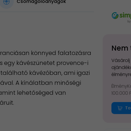
Csomagolóanyagok
Nem 
ranciásan könnyed falatozásra
Vásárolj
ts egy kávészünetet provence-i
ajándéko
található kávézóban, ami igazi
élményre
jával. A kínálatban minőségi
ÉlményKá
alamint lehetőséged van
100.000 
áruit.
To