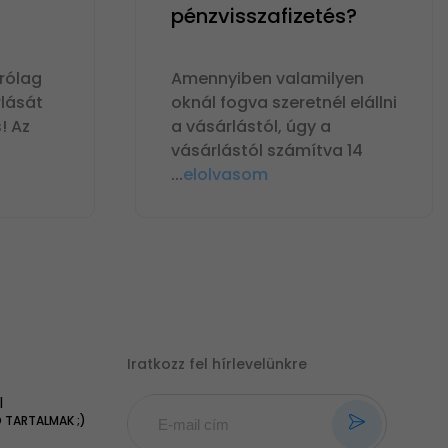
pénzvisszafizetés?
rólag
Amennyiben valamilyen
lását
oknál fogva szeretnél elállni
! Az
a vásárlástól, úgy a
vásárlástól számítva 14
...
elolvasom
Iratkozz fel hírlevelünkre
|
TARTALMAK ;)