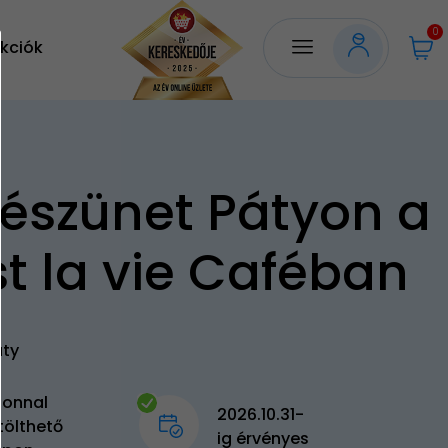
0
kciók
észünet Pátyon a
st la vie Caféban
áty
zonnal
2026.10.31-
tölthető
ig érvényes