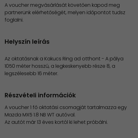
A voucher megvásárlását követően kapod meg
partnerünk elérhetőségét, melyen időpontot tudsz
foglalni.
Helyszín leírás
Az oktatásnak a Kakucs Ring ad otthont - A pálya
1050 méter hosszú, a legkeskenyebb része 8, a
legszélesebb 16 méter.
Részvételi információk
A voucher 1 fő oktatási csomagját tartalmazza egy
Mazda MX5 1.8 NB WT autóval.
Az autót már 13 éves kortól ki lehet próbálni.