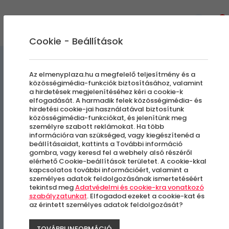
0
Cookie - Beállítások
Az elmenyplaza.hu a megfelelő teljesítmény és a
közösségimédia-funkciók biztosításához, valamint
a hirdetések megjelenítéséhez kéri a cookie-k
Mazda MX5 oktató csomag
elfogadását. A harmadik felek közösségimédia- és
hirdetési cookie-jai használatával biztosítunk
pályaautózáshoz
közösségimédia-funkciókat, és jelenítünk meg
személyre szabott reklámokat. Ha több
információra van szükséged, vagy kiegészítenéd a
beállításaidat, kattints a További információ
KakucsRing - Kakucs
gombra, vagy keresd fel a webhely alsó részéről
elérhető Cookie-beállítások területet. A cookie-kkal
kapcsolatos további információért, valamint a
személyes adatok feldolgozásának ismertetéséért
tekintsd meg
Adatvédelmi és cookie-kra vonatkozó
szabályzatunkat
. Elfogadod ezeket a cookie-kat és
az érintett személyes adatok feldolgozását?
TOVÁBBI INFORMÁCIÓ