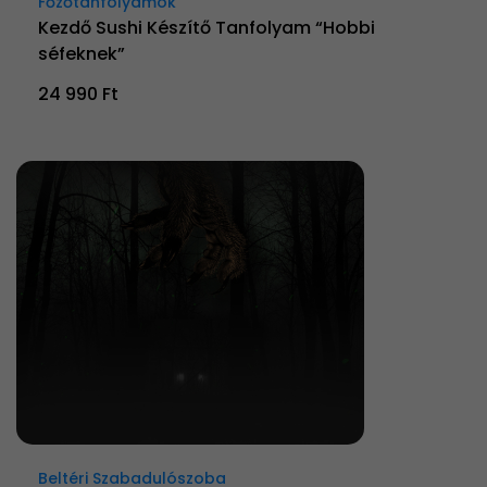
Főzőtanfolyamok
Kezdő Sushi Készítő Tanfolyam “Hobbi
séfeknek”
24 990 Ft
Beltéri Szabadulószoba