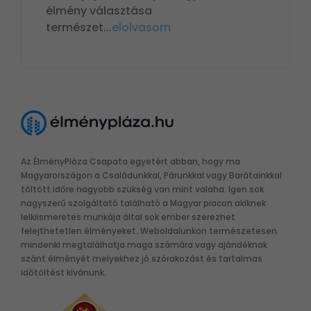
élmény választása
természet
...
elolvasom
Az ÉlményPláza Csapata egyetért abban, hogy ma
Magyarországon a Családunkkal, Párunkkal vagy Barátainkkal
töltött időre nagyobb szükség van mint valaha. Igen sok
nagyszerű szolgáltató található a Magyar piacon akiknek
lelkiismeretes munkája által sok ember szerezhet
felejthetetlen élményeket. Weboldalunkon természetesen
mindenki megtalálhatja maga számára vagy ajándéknak
szánt élményét melyekhez jó szórakozást és tartalmas
időtöltést kívánunk.