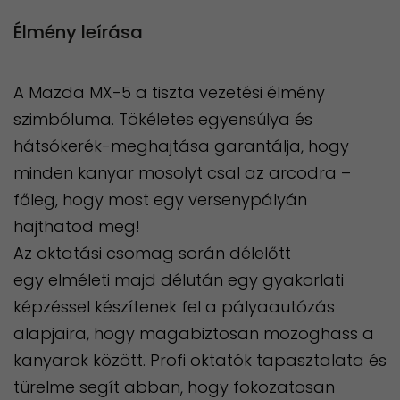
Élmény leírása
A Mazda MX-5 a tiszta vezetési élmény
szimbóluma. Tökéletes egyensúlya és
hátsókerék-meghajtása garantálja, hogy
minden kanyar mosolyt csal az arcodra –
főleg, hogy most egy versenypályán
hajthatod meg!
Az oktatási csomag során délelőtt
egy elméleti majd délután egy gyakorlati
képzéssel készítenek fel a pályaautózás
alapjaira, hogy magabiztosan mozoghass a
kanyarok között. Profi oktatók tapasztalata és
türelme segít abban, hogy fokozatosan