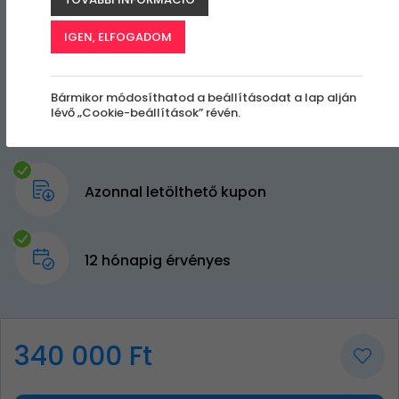
IGEN, ELFOGADOM
Bármikor módosíthatod a beállításodat a lap alján
lévő „Cookie-beállítások” révén.
Azonnal letölthető kupon
12 hónapig érvényes
340 000 Ft