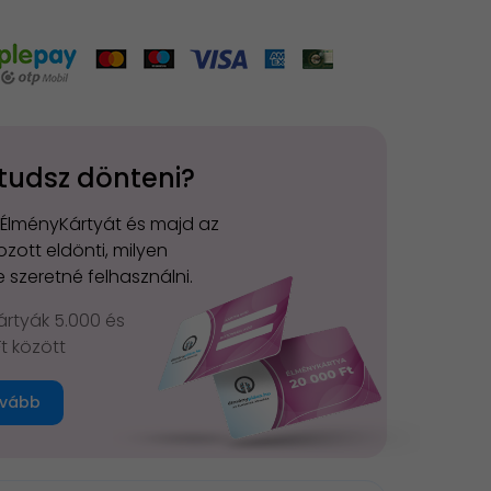
tudsz dönteni?
 ÉlményKártyát és majd az
zott eldönti, milyen
 szeretné felhasználni.
rtyák 5.000 és
Ft között
vább