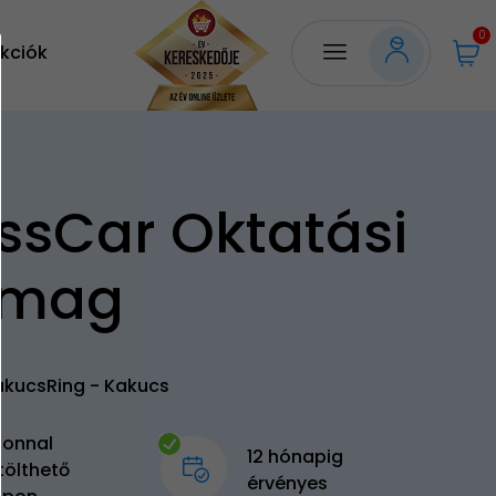
0
kciók
ssCar Oktatási
omag
akucsRing - Kakucs
zonnal
12 hónapig
tölthető
érvényes