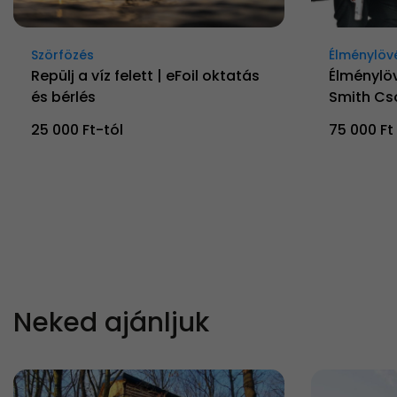
Szörfözés
Élménylöv
Repülj a víz felett | eFoil oktatás
Élménylöv
és bérlés
Smith Cs
25 000 Ft-tól
75 000 Ft
Neked ajánljuk