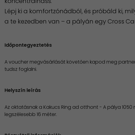
koncentrálhass.
Lépj ki a komfortzónádból, és próbáld ki, mi
a te kezedben van – a pályán egy Cross Car
Időpontegyeztetés
A voucher megvásárlását követően kapod meg partner
tudsz foglalni.
Helyszín leírás
Az oktatásnak a Kakucs Ring ad otthont - A pálya 1050 
legszélesebb 16 méter.