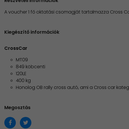
Részvételi információk
A voucher 1 fő oktatási csomagját tartalmazza Cross Ca
Kiegészítő információk
CrossCar
MT09
849 köbcenti
120LE
400 kg
Honolog OB rally cross autó, ami a Cross car kateg
Megosztás