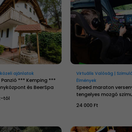
özeli ajánlatok
Virtuális Valóság | Szimul
 Panzió *** Kemping ***
Élmények
nyközpont és BeerSpa
Speed maraton versen
tengelyes mozgó szimu
t-tól
24 000 Ft