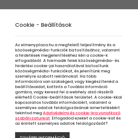
Élmények
Ajándék ötletek
Újdonságok
A
Cookie - Beállítások
Az elmenyplaza.hu a megfelelő teljesítmény és a
közösségimédia-funkciók biztosításához, valamint
a hirdetések megjelenítéséhez kéri a cookie-k
Cro
elfogadását. A harmadik felek közösségimédia- és
hirdetési cookie-jai használatával biztosítunk
közösségimédia-funkciókat, és jelenítünk meg
cs
személyre szabott reklámokat. Ha több
információra van szükséged, vagy kiegészítenéd a
beállításaidat, kattints a További információ
gombra, vagy keresd fel a webhely alsó részéről
elérhető Cookie-beállítások területet. A cookie-kkal
kapcsolatos további információért, valamint a
K
személyes adatok feldolgozásának ismertetéséért
tekintsd meg
Adatvédelmi és cookie-kra vonatkozó
szabályzatunkat
. Elfogadod ezeket a cookie-kat és
A
az érintett személyes adatok feldolgozását?
le
TOVÁBBI INFORMÁCIÓ