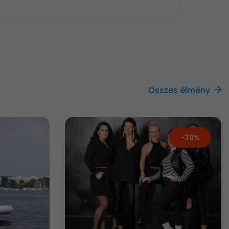
Összes élmény
-30%