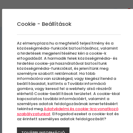
0
Cookie - Beállítások
Élménylövészet
Extrém Élmények
Az elmenyplaza.hu a megfelelő teljesítmény és a
közösségimédia-funkciók biztosításához, valamint
a hirdetések megjelenítéséhez kéri a cookie-k
Élménylövészet | Mr. és Mrs.
elfogadását. A harmadik felek közösségimédia- és
hirdetési cookie-jai használatával biztosítunk
Smith Csomag 2 fő részére
közösségimédia-funkciókat, és jelenítünk meg
személyre szabott reklámokat. Ha több
információra van szükséged, vagy kiegészítenéd a
beállításaidat, kattints a További információ
Budakeszi és Budaörs között
gombra, vagy keresd fel a webhely alsó részéről
elérhető Cookie-beállítások területet. A cookie-kkal
kapcsolatos további információért, valamint a
személyes adatok feldolgozásának ismertetéséért
tekintsd meg
Adatvédelmi és cookie-kra vonatkozó
szabályzatunkat
. Elfogadod ezeket a cookie-kat és
az érintett személyes adatok feldolgozását?
TOVÁBBI INFORMÁCIÓ