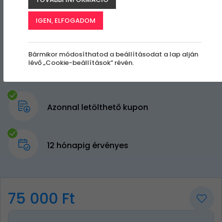
IGEN, ELFOGADOM
Bármikor módosíthatod a beállításodat a lap alján
lévő „Cookie-beállítások” révén.
Azonnal letölthető kupon
12 hónapig érvényes
75 000 Ft