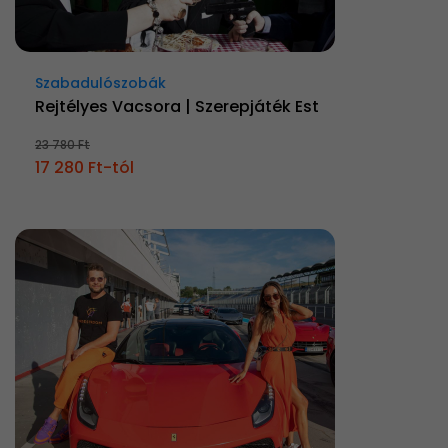
Szabadulószobák
Rejtélyes Vacsora | Szerepjáték Est
23 780 Ft
17 280 Ft-tól