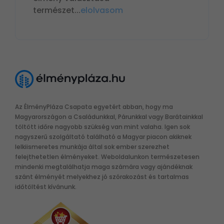
természet
...
elolvasom
Az ÉlményPláza Csapata egyetért abban, hogy ma
Magyarországon a Családunkkal, Párunkkal vagy Barátainkkal
töltött időre nagyobb szükség van mint valaha. Igen sok
nagyszerű szolgáltató található a Magyar piacon akiknek
lelkiismeretes munkája által sok ember szerezhet
felejthetetlen élményeket. Weboldalunkon természetesen
mindenki megtalálhatja maga számára vagy ajándéknak
szánt élményét melyekhez jó szórakozást és tartalmas
időtöltést kívánunk.