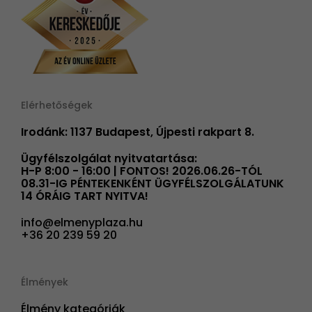
Elérhetőségek
Irodánk: 1137 Budapest, Újpesti rakpart 8.
Ügyfélszolgálat nyitvatartása:
H-P 8:00 - 16:00 | FONTOS! 2026.06.26-TÓL
08.31-IG PÉNTEKENKÉNT ÜGYFÉLSZOLGÁLATUNK
14 ÓRÁIG TART NYITVA!
info@elmenyplaza.hu
+36 20 239 59 20
Élmények
Élmény kategóriák