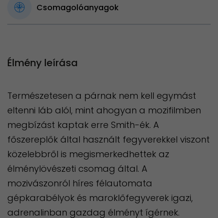
Csomagolóanyagok
Élmény leírása
Természetesen a párnak nem kell egymást
eltenni láb alól, mint ahogyan a mozifilmben
megbízást kaptak erre Smith-ék. A
főszereplők által használt fegyverekkel viszont
közelebbről is megismerkedhettek az
élménylövészeti csomag által. A
mozivászonról híres félautomata
gépkarabélyok és maroklőfegyverek igazi,
adrenalinban gazdag élményt ígérnek.