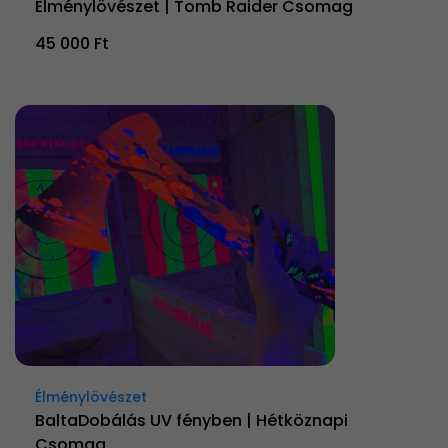
Élménylövészet | Tomb Raider Csomag
45 000 Ft
Élménylövészet
BaltaDobálás UV fényben | Hétköznapi
Csomag