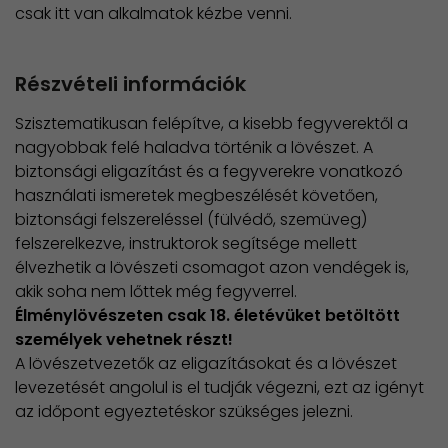
csak itt van alkalmatok kézbe venni.
Részvételi információk
Szisztematikusan felépítve, a kisebb fegyverektől a
nagyobbak felé haladva történik a lövészet. A
biztonsági eligazítást és a fegyverekre vonatkozó
használati ismeretek megbeszélését követően,
biztonsági felszereléssel (fülvédő, szemüveg)
felszerelkezve, instruktorok segítsége mellett
élvezhetik a lövészeti csomagot azon vendégek is,
akik soha nem lőttek még fegyverrel.
Élménylövészeten csak 18. életévüket betöltött
személyek vehetnek részt!
​A lövészetvezetők az eligazításokat és a lövészet
levezetését angolul is el tudják végezni, ezt az igényt
az időpont egyeztetéskor szükséges jelezni.