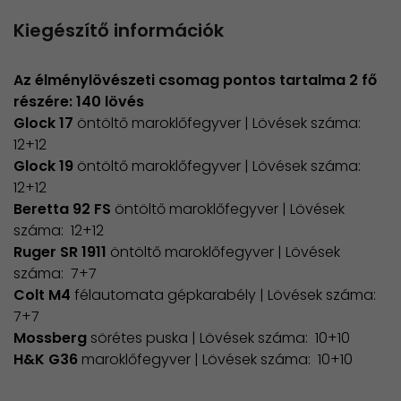
Kiegészítő információk
Az élménylövészeti csomag pontos tartalma 2 fő
részére: 140 lövés
​Glock 17
öntöltő maroklőfegyver | Lövések száma:
12+12
Glock 19
öntöltő maroklőfegyver | Lövések száma:
12+12
Beretta 92 FS
öntöltő maroklőfegyver | Lövések
száma: 12+12
Ruger SR 1911
öntöltő maroklőfegyver | Lövések
száma: 7+7
Colt M4
félautomata gépkarabély | Lövések száma:
7+7
Mossberg
sörétes puska | Lövések száma: 10+10
H&K G36
maroklőfegyver | Lövések száma: 10+10