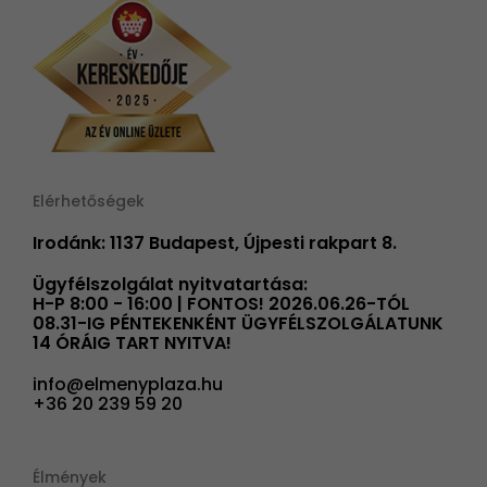
Elérhetőségek
Irodánk: 1137 Budapest, Újpesti rakpart 8.
Ügyfélszolgálat nyitvatartása:
H-P 8:00 - 16:00 | FONTOS! 2026.06.26-TÓL
08.31-IG PÉNTEKENKÉNT ÜGYFÉLSZOLGÁLATUNK
14 ÓRÁIG TART NYITVA!
info@elmenyplaza.hu
+36 20 239 59 20
Élmények