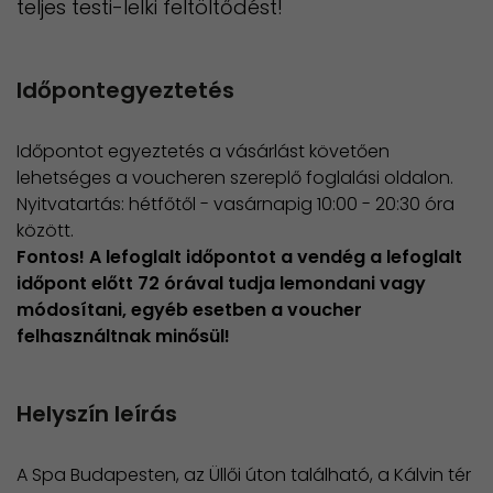
teljes testi-lelki feltöltődést!
Időpontegyeztetés
Időpontot egyeztetés a vásárlást követően
lehetséges a voucheren szereplő foglalási oldalon.
Nyitvatartás: hétfőtől - vasárnapig 10:00 - 20:30 óra
között.
Fontos! A lefoglalt időpontot a vendég a lefoglalt
időpont előtt 72 órával tudja lemondani vagy
módosítani, egyéb esetben a voucher
felhasználtnak minősül!
Helyszín leírás
A Spa Budapesten, az Üllői úton található, a Kálvin tér