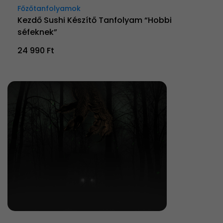
Főzőtanfolyamok
Kezdő Sushi Készítő Tanfolyam “Hobbi
séfeknek”
24 990 Ft