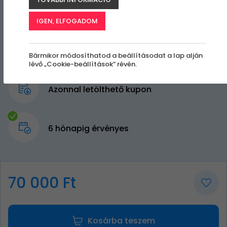
IGEN, ELFOGADOM
Bármikor módosíthatod a beállításodat a lap alján
lévő „Cookie-beállítások” révén.
Azonnal letölthető kupon
6 hónapig érvényes
70 000 Ft
Kosárba teszem