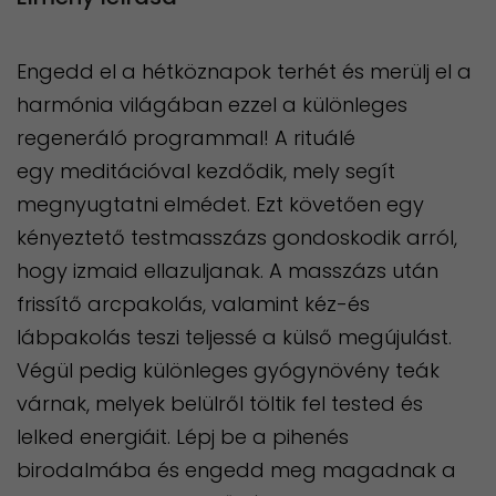
Engedd el a hétköznapok terhét és merülj el a
harmónia világában ezzel a különleges
regeneráló programmal! A rituálé
egy meditációval kezdődik, mely segít
megnyugtatni elmédet. Ezt követően egy
kényeztető testmasszázs gondoskodik arról,
hogy izmaid ellazuljanak. A masszázs után
frissítő arcpakolás, valamint kéz-és
lábpakolás teszi teljessé a külső megújulást.
Végül pedig különleges gyógynövény teák
várnak, melyek belülről töltik fel tested és
lelked energiáit. Lépj be a pihenés
birodalmába és engedd meg magadnak a