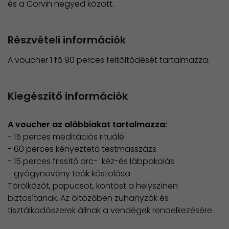
és a Corvin negyed között.
Részvételi információk
A voucher 1 fő 90 perces feltöltődését tartalmazza.
Kiegészítő információk
A voucher az alábbiakat tartalmazza:
- 15 perces meditációs rituálé
- 60 perces kényeztető testmasszázs
- 15 perces frissítő arc- kéz-és lábpakolás
- gyógynövény teák kóstolása
Törölközőt, papucsot, köntöst a helyszínen
biztosítanak. Az öltözőben zuhanyzók és
tisztálkodószerek állnak a vendégek rendelkezésére.