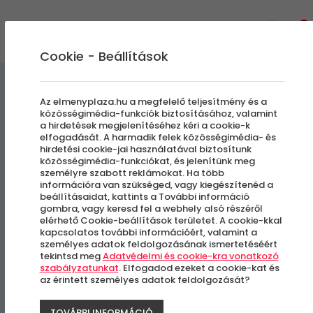
0
Cookie - Beállítások
Masszázsok
Kényeztető pillanatok
Az elmenyplaza.hu a megfelelő teljesítmény és a
közösségimédia-funkciók biztosításához, valamint
a hirdetések megjelenítéséhez kéri a cookie-k
Holisztikus feltöltődés
elfogadását. A harmadik felek közösségimédia- és
hirdetési cookie-jai használatával biztosítunk
közösségimédia-funkciókat, és jelenítünk meg
személyre szabott reklámokat. Ha több
Budapest, VIII. kerület
információra van szükséged, vagy kiegészítenéd a
beállításaidat, kattints a További információ
gombra, vagy keresd fel a webhely alsó részéről
elérhető Cookie-beállítások területet. A cookie-kkal
kapcsolatos további információért, valamint a
személyes adatok feldolgozásának ismertetéséért
tekintsd meg
Adatvédelmi és cookie-kra vonatkozó
szabályzatunkat
. Elfogadod ezeket a cookie-kat és
az érintett személyes adatok feldolgozását?
TOVÁBBI INFORMÁCIÓ