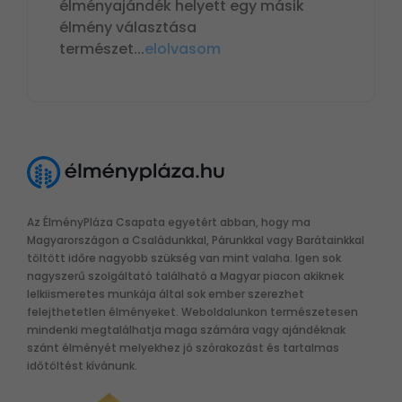
élményajándék helyett egy másik
élmény választása
természet
...
elolvasom
Az ÉlményPláza Csapata egyetért abban, hogy ma
Magyarországon a Családunkkal, Párunkkal vagy Barátainkkal
töltött időre nagyobb szükség van mint valaha. Igen sok
nagyszerű szolgáltató található a Magyar piacon akiknek
lelkiismeretes munkája által sok ember szerezhet
felejthetetlen élményeket. Weboldalunkon természetesen
mindenki megtalálhatja maga számára vagy ajándéknak
szánt élményét melyekhez jó szórakozást és tartalmas
időtöltést kívánunk.