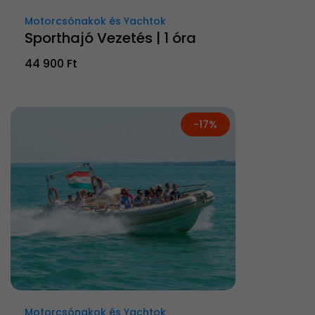
Motorcsónakok és Yachtok
Sporthajó Vezetés | 1 óra
44 900 Ft
-17%
Motorcsónakok és Yachtok