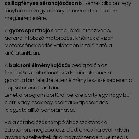
csillagfényes sétahajózáson
is. Remek alkalom egy
lánykérésre vagy bármilyen nevezetes alkalom
megünneplésére.
A
gyors sporthajók
ennél jóval intenzívebb,
adrenalinfokozó motorozást kínálnak a vízen.
Motorcsónak bérlés Balatonon is található a
kínálatunkban.
A
balatoni élményhajózás
pedig talán az
ÉlményPláza által kínált vízi kalandok csúcsa:
garantáltan felejthetetlen élmény lesz szélsebesen a
napsütésben hasítani.
Lehet a program bortúra, before party egy nagy buli
előtt, vagy csak egy családi kikapcsolódás
lélegzetelállító panorámával.
Ha a sétahajózás tempójához szoktatok a
Balatonon, meglepő lesz, elektromos hajóval milyen
gyorsan szelhetitek át a magyar tengert. De meg is