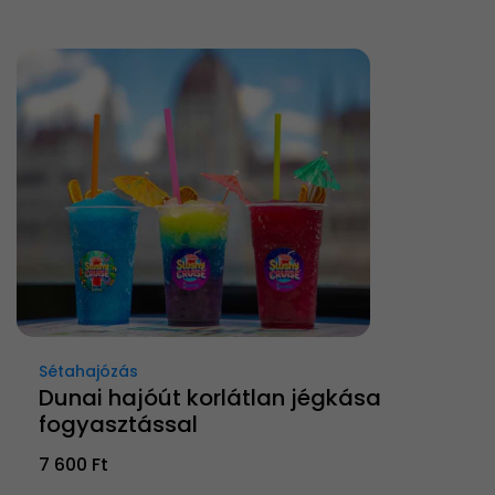
Sétahajózás
Dunai hajóút korlátlan jégkása
fogyasztással
7 600 Ft