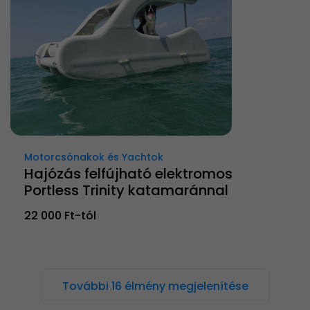
Motorcsónakok és Yachtok
Hajózás felfújható elektromos
Portless Trinity katamaránnal
22 000 Ft-tól
További 16 élmény megjelenítése