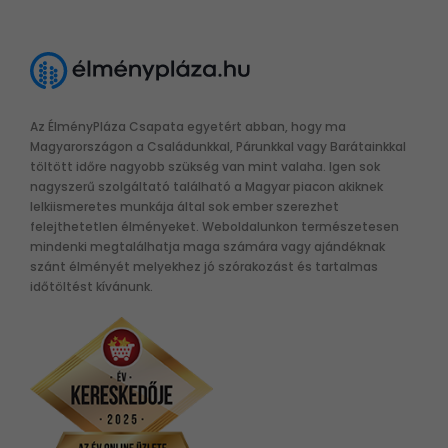
Az ÉlményPláza Csapata egyetért abban, hogy ma
Magyarországon a Családunkkal, Párunkkal vagy Barátainkkal
töltött időre nagyobb szükség van mint valaha. Igen sok
nagyszerű szolgáltató található a Magyar piacon akiknek
lelkiismeretes munkája által sok ember szerezhet
felejthetetlen élményeket. Weboldalunkon természetesen
mindenki megtalálhatja maga számára vagy ajándéknak
szánt élményét melyekhez jó szórakozást és tartalmas
időtöltést kívánunk.