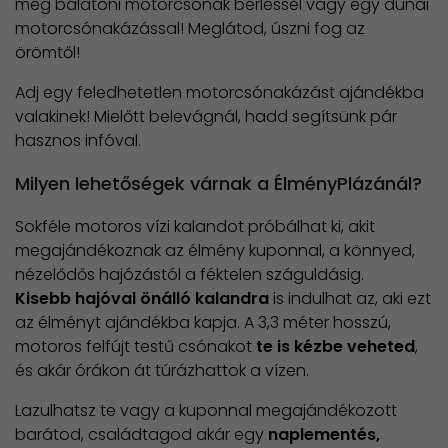
meg balatoni motorcsónak bérléssel vagy egy dunai
motorcsónakázással! Meglátod, úszni fog az
örömtől!
Adj egy feledhetetlen motorcsónakázást ajándékba
valakinek! Mielőtt belevágnál, hadd segítsünk pár
hasznos infóval.
Milyen lehetőségek várnak a ÉlményPlázánál?
Sokféle motoros vízi kalandot próbálhat ki, akit
megajándékoznak az élmény kuponnal, a könnyed,
nézelődős hajózástól a féktelen száguldásig.
Kisebb hajóval önálló kalandra
is indulhat az, aki ezt
az élményt ajándékba kapja. A 3,3 méter hosszú,
motoros felfújt testű csónakot
te is kézbe veheted
,
és akár órákon át túrázhattok a vízen.
Lazulhatsz te vagy a kuponnal megajándékozott
barátod, családtagod akár egy
naplementés,