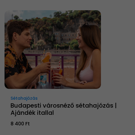
Sétahajózás
Budapesti városnéző sétahajózás |
Ajándék itallal
8 400 Ft