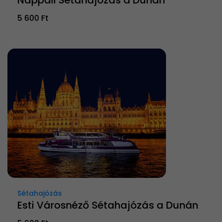
Nappali Sétahajózás a Dunán
5 600 Ft
Sétahajózás
Esti Városnéző Sétahajózás a Dunán