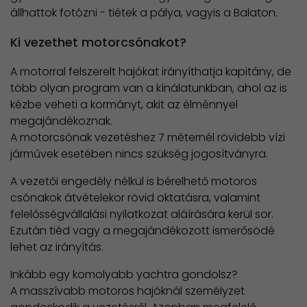
állhattok fotózni - tiétek a pálya, vagyis a Balaton.
Ki vezethet motorcsónakot?
A motorral felszerelt hajókat irányíthatja kapitány, de
több olyan program van a kínálatunkban, ahol az is
kézbe veheti a kormányt, akit az élménnyel
megajándékoznak.
A motorcsónak vezetéshez 7 méternél rövidebb vízi
járművek esetében nincs szükség jogosítványra.
A vezetői engedély nélkül is bérelhető motoros
csónakok átvételekor rövid oktatásra, valamint
felelősségvállalási nyilatkozat aláírására kerül sor.
Ezután tiéd vagy a megajándékozott ismerősödé
lehet az irányítás.
Inkább egy komolyabb yachtra gondolsz?
A masszívabb motoros hajóknál személyzet