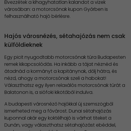
Élvezzétek a kihagyhatatlan kalandot a vizek
városában: a motorcsónak kupon Győrben is
felhasználható hajó bérlésre.
Hajós városnézés, sétahajózás nem csak
külföldieknek
Egy picit nyugodtabb motorcsónak túra Budapesten
remek kikapcsolódás. Ha inkább a tájat néznéd és
átadnád a kormányt a kapitánynak, dőlj hátra, és
nézd, ahogy a motorcsónak szeli a habokat!
Választhatsz egy ilyen relaxálós motorcsónak túrát a
Balatonon is, a siófoki kikötőből indulva.
A budapesti városnéző hajókkal új szemszögből
ismerheted meg a fővárost. Dunai sétahajózás
kuponnal akár egy koktélhajó is várhat titeket a
Dunán, vagy választhatsz sétahajózást ebéddel,