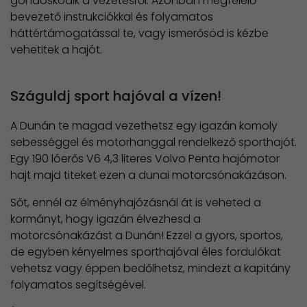
gondoskodik a vezetésről. Azonban megfelelő
bevezető instrukciókkal és folyamatos
háttértámogatással te, vagy ismerősöd is kézbe
vehetitek a hajót.
Száguldj sport hajóval a vízen!
A Dunán te magad vezethetsz egy igazán komoly
sebességgel és motorhanggal rendelkező sporthajót.
Egy 190 lóerős V6 4,3 literes Volvo Penta hajómotor
hajt majd titeket ezen a dunai motorcsónakázáson.
Sőt, ennél az élményhajózásnál át is veheted a
kormányt, hogy igazán élvezhesd a
motorcsónakázást a Dunán! Ezzel a gyors, sportos,
de egyben kényelmes sporthajóval éles fordulókat
vehetsz vagy éppen bedőlhetsz, mindezt a kapitány
folyamatos segítségével.