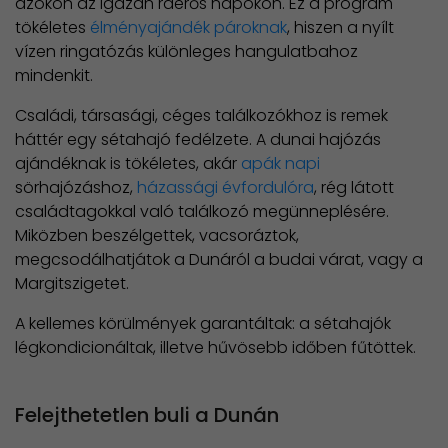
azokon az igazán ráérős napokon. Ez a program
tökéletes
élményajándék pároknak
, hiszen a nyílt
vízen ringatózás különleges hangulatbahoz
mindenkit.
Családi, társasági, céges találkozókhoz is remek
háttér egy sétahajó fedélzete. A dunai hajózás
ajándéknak is tökéletes, akár
apák napi
sörhajózáshoz,
házassági évfordulóra
, rég látott
családtagokkal való találkozó megünneplésére.
Miközben beszélgettek, vacsoráztok,
megcsodálhatjátok a Dunáról a budai várat, vagy a
Margitszigetet.
A kellemes körülmények garantáltak: a sétahajók
légkondicionáltak, illetve hűvösebb időben fűtöttek.
Felejthetetlen buli a Dunán