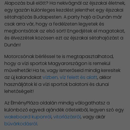
Alapozás buli előtt? Ha nekivágnál az éjszakai életnek,
egy igazán különleges kezdést jelenthet egy éjszakai
sétahajózás Budapesten. A party hajó a Dunán már
csak arra vár, hogy a fedélzeten legyetek és
megbontsátok az első sört! Engedjétek el magatokat,
és élvezzétek közösen ezt az éjszakai sétahajózást a
Dunán!
Motorcsónak bérléssel te is megtapasztalhatod,
hogy a vízi sportok Magyarországon is remekül
művelhetők! Ha te, vagy ismerőseid mindig keresitek
az új kalandokat
vízben, víz felett és alatt
, akkor
használjátok ki a vízi sportok balatoni és dunai
lehetőségeit!
Az ÉlményPláza oldalán mindig válogathatsz a
különböző egyedi ajándék ötletekből, legyen szó egy
wakeboard kuponról
,
vitorlázásról
, vagy akár
búvárkodásról
.