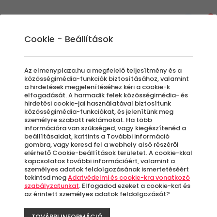
0
Cookie - Beállítások
Vizen, Vízben, Víz alatt
Motorcsónakok és Yachtok
Az elmenyplaza.hu a megfelelő teljesítmény és a
Legyen szó a Balatonról vagy a Dunáról,
közösségimédia-funkciók biztosításához, valamint
a hirdetések megjelenítéséhez kéri a cookie-k
élményink között izgalmasnál izgalmasabb
elfogadását. A harmadik felek közösségimédia- és
motorcsónakos illetve yachtos élmények
hirdetési cookie-jai használatával biztosítunk
közösségimédia-funkciókat, és jelenítünk meg
között válogathatsz.
személyre szabott reklámokat. Ha több
Egy kellemes budapesti városnézés vagy egy
információra van szükséged, vagy kiegészítenéd a
Balcsin töltött hétvége az, amit meg szeretnél
beállításaidat, kattints a További információ
gombra, vagy keresd fel a webhely alsó részéről
fűszerezni valami egészen különlegessel?
elérhető Cookie-beállítások területet. A cookie-kkal
Ezekkel az élményekkel nem lőhetsz mellé!
kapcsolatos további információért, valamint a
személyes adatok feldolgozásának ismertetéséért
Irány a fedélzet!
tekintsd meg
Adatvédelmi és cookie-kra vonatkozó
szabályzatunkat
. Elfogadod ezeket a cookie-kat és
az érintett személyes adatok feldolgozását?
Szűrők beállítása
TOVÁBBI INFORMÁCIÓ