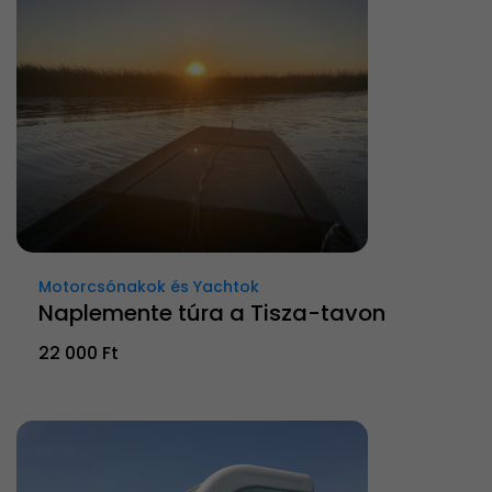
Motorcsónakok és Yachtok
Naplemente túra a Tisza-tavon
22 000 Ft