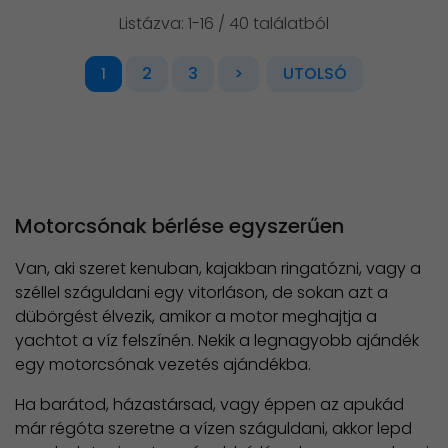
Listázva: 1-16 / 40 találatból
2
3
>
UTOLSÓ
1
Motorcsónak bérlése egyszerűen
Van, aki szeret kenuban, kajakban ringatózni, vagy a
széllel száguldani egy vitorláson, de sokan azt a
dübörgést élvezik, amikor a motor meghajtja a
yachtot a víz felszínén. Nekik a legnagyobb ajándék
egy motorcsónak vezetés ajándékba.
Ha barátod, házastársad, vagy éppen az apukád
már régóta szeretne a vízen száguldani, akkor lepd