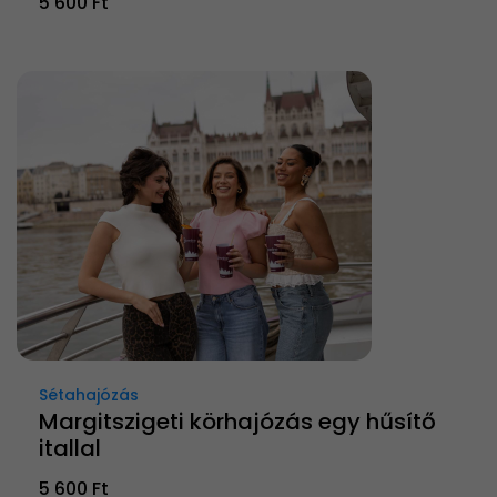
5 600 Ft
Sétahajózás
Margitszigeti körhajózás egy hűsítő
itallal
5 600 Ft