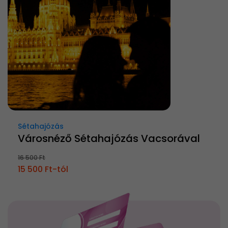
Sétahajózás
Városnéző Sétahajózás Vacsorával
16 500 Ft
15 500 Ft-tól