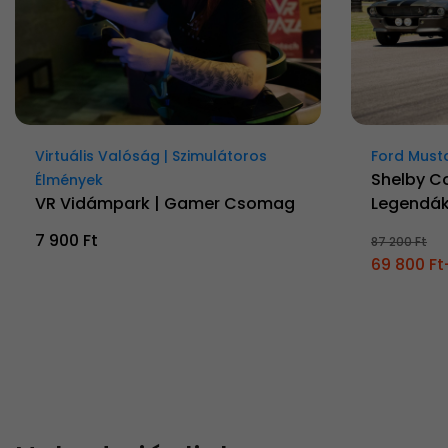
Virtuális Valóság | Szimulátoros
Ford Must
Shelby C
Élmények
VR Vidámpark | Gamer Csomag
Legendá
7 900 Ft
87 200 Ft
69 800 Ft