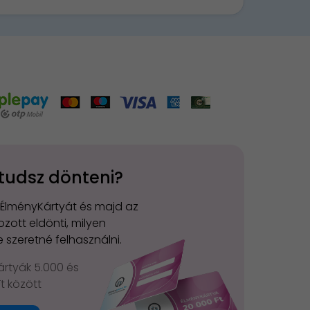
tudsz dönteni?
 ÉlményKártyát és majd az
zott eldönti, milyen
 szeretné felhasználni.
rtyák 5.000 és
Ft között