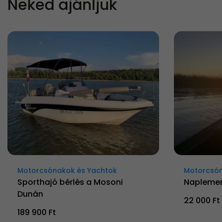
Neked ajánljuk
Motorcsónakok és Yachtok
Motorcsón
Sporthajó bérlés a Mosoni
Naplemen
Dunán
22 000 Ft
189 900 Ft