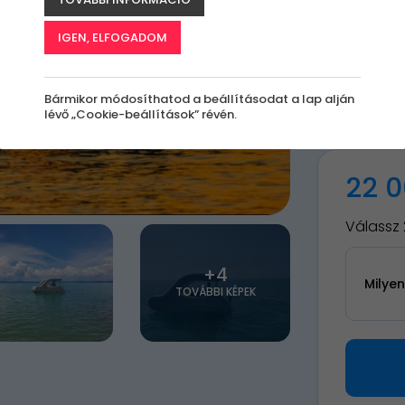
B
IGEN, ELFOGADOM
A
le
Bármikor módosíthatod a beállításodat a lap alján
k
lévő „Cookie-beállítások” révén.
22 0
Válassz 
+4
Milye
TOVÁBBI KÉPEK