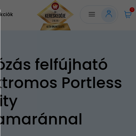
0
kciók
ózás felfújható
ktromos Portless
ity
amaránnal