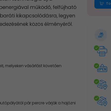
To
penergiával működő, felfújható
 baráti kikapcsolódásra, legyen
lfedezésének közös élményéről.
it, melyeken vásárlást követően
autópályától pár percre várják a hajózni