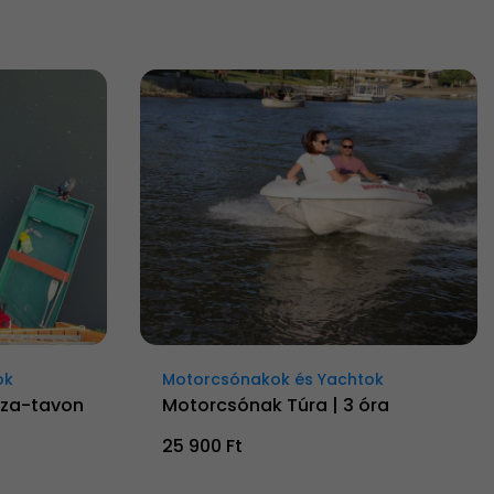
ok
Motorcsónakok és Yachtok
sza-tavon
Motorcsónak Túra | 3 óra
25 900 Ft