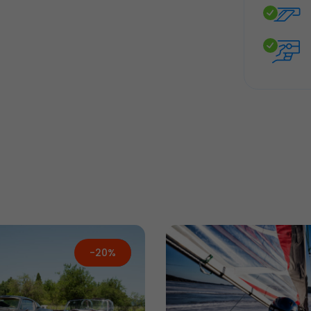
-20%
Új