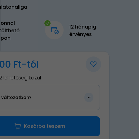
alatonaliga
zonnal
12 hónapig
tölthető
érvényes
upon
00 Ft-tól
2 lehetőség közül
n változatban?
Kosárba teszem