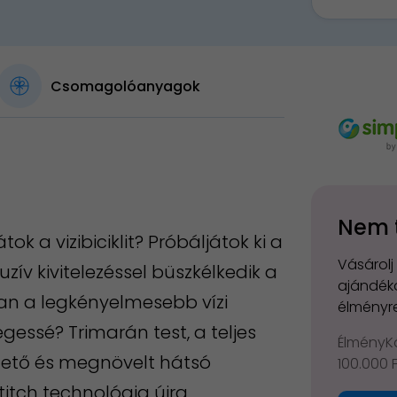
Csomagolóanyagok
Nem 
k a vizibiciklit? Próbáljátok ki a
Vásárolj
ív kivitelezéssel büszkélkedik a
ajándéko
an a legkényelmesebb vízi
élményre
egessé? Trimarán test, a teljes
ÉlményKá
zótető és megnövelt hátsó
100.000 
titch technológia újra