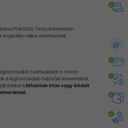
rtamú PORTLESS Trinity katamarán
ői engedély nélkül vezethetőek.
a legfontosabb tudnivalókat a motor
ak a legfontosabb hajózási ismeretekről.
ják bérbe!​
Láthatóan ittas vagy bódult
tamaránnal.