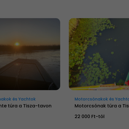
akok és Yachtok
Motorcsónakok és Yacht
te túra a Tisza-tavon
Motorcsónak túra a Ti
22 000 Ft-tól