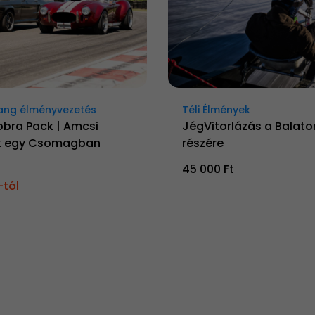
ang élményvezetés
Téli Élmények
obra Pack | Amcsi
JégVitorlázás a Balato
k egy Csomagban
részére
45 000 Ft
-tól