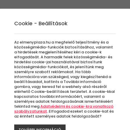
Élmények
Ajándék ötletek
Újdonságok
A
Cookie - Beállítások
Az elmenyplaza.hu a megfelelő teljesítmény és a
közösségimédia-funkciók biztosításához, valamint
a hirdetések megjelenítéséhez kéri a cookie-k
Haj
elfogadását. A harmadik felek közösségimédia- és
hirdetési cookie-jai használatával biztosítunk
közösségimédia-funkciókat, és jelenítünk meg
személyre szabott reklámokat. Ha több
ele
információra van szükséged, vagy kiegészítenéd a
beállításaidat, kattints a További információ
gombra, vagy keresd fel a webhely alsó részéről
Trin
elérhető Cookie-beállítások területet. A cookie-kkal
kapcsolatos további információért, valamint a
személyes adatok feldolgozásának ismertetéséért
tekintsd meg
Adatvédelmi és cookie-kra vonatkozó
kat
szabályzatunkat
. Elfogadod ezeket a cookie-kat és
az érintett személyes adatok feldolgozását?
TOVÁBBI INFORMÁCIÓ