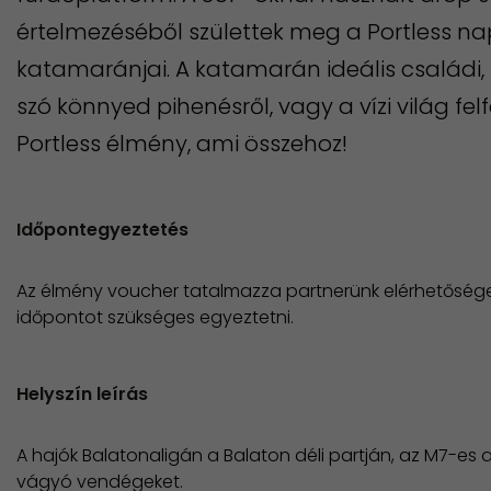
értelmezéséből születtek meg a Portless na
katamaránjai. A katamarán ideális családi,
szó könnyed pihenésről, vagy a vízi világ fe
Portless élmény, ami összehoz!
Időpontegyeztetés
Az élmény voucher tatalmazza partnerünk elérhetősége
időpontot szükséges egyeztetni.
Helyszín leírás
A hajók Balatonaligán a Balaton déli partján, az M7-es 
vágyó vendégeket.