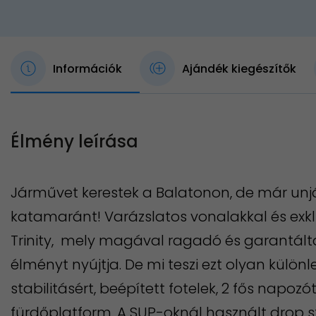
Információk
Ajándék kiegészítők
Élmény leírása
Járművet kerestek a Balatonon, de már unjáto
katamaránt! Varázslatos vonalakkal és exkluz
Trinity, mely magával ragadó és garantált
élményt nyújtja. De mi teszi ezt olyan különl
stabilitásért, beépített fotelek, 2 fős napo
fürdőplatform. A SUP-oknál használt drop s