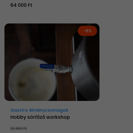
64 000 Ft
-9%
Gasztro élménycsomagok
Hobby sörfőző workshop
32 990 Ft