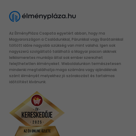
Az ÉlményPláza Csapata egyetért abban, hogy ma
Magyarországon a Családunkkal, Párunkkal vagy Barátainkkal
töltött időre nagyobb szükség van mint valaha. Igen sok
nagyszerű szolgáltató található a Magyar piacon akiknek
lelkiismeretes munkája által sok ember szerezhet
felejthetetlen élményeket. Weboldalunkon természetesen
mindenki megtalálhatja maga számára vagy ajándéknak
szánt élményét melyekhez jó szórakozást és tartalmas
időtöltést kívánunk.