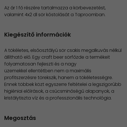
Az ár 1 fő részére tartalmazza a körbevezetést,
valamint 4x2 dl sör kóstolását a Taproomban.
Kiegészítő információk
A tökéletes, elsőosztályú sör csakis megalkuvás nélkül
állítható elő. Egy craft beer sörfőzde a termékeit
folyamatosan fejleszti és a nagy
üzemekkel ellentétben nem a maximális
profitszerzésre törekszik, hanem a tökéletességre.
Ennek többek közt egyszerre feltételei a legszigorúbb
higiéniai előírások, a csúcsminőségű alapanyok, a
kristálytiszta víz és a professzionális technológia.
Megosztás