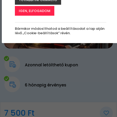
IGEN, ELFOGADOM
Bármikor módosíthatod a beállításodat a lap alján
lévő „Cookie-beállítások” révén.
Azonnal letölthető kupon
6 hónapig érvényes
7 500 Ft