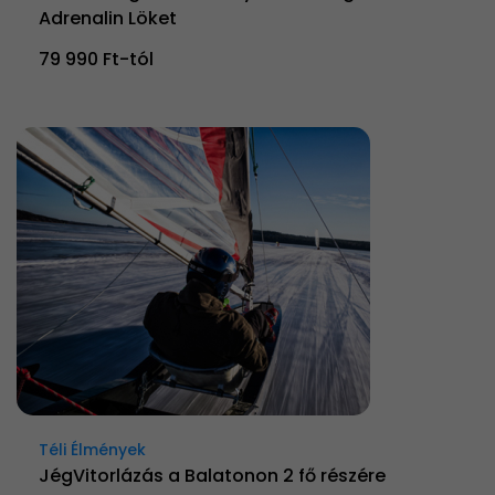
Adrenalin Löket
79 990 Ft-tól
Téli Élmények
JégVitorlázás a Balatonon 2 fő részére