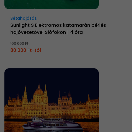
Sétahajózás
Sunlight S Elektromos katamarán bérlés
hajóvezetővel Siófokon | 4 óra
100 000 Ft
80 000 Ft-tól