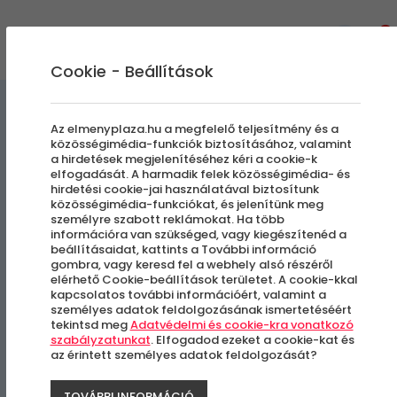
0
Cookie - Beállítások
Gasztronómiai Kalandok
Az elmenyplaza.hu a megfelelő teljesítmény és a
közösségimédia-funkciók biztosításához, valamint
a hirdetések megjelenítéséhez kéri a cookie-k
Városnéző sétahajókázás
elfogadását. A harmadik felek közösségimédia- és
hirdetési cookie-jai használatával biztosítunk
frissítő kávéval
közösségimédia-funkciókat, és jelenítünk meg
személyre szabott reklámokat. Ha több
információra van szükséged, vagy kiegészítenéd a
beállításaidat, kattints a További információ
Budapest, V. kerület
gombra, vagy keresd fel a webhely alsó részéről
elérhető Cookie-beállítások területet. A cookie-kkal
kapcsolatos további információért, valamint a
személyes adatok feldolgozásának ismertetéséért
-34%
tekintsd meg
Adatvédelmi és cookie-kra vonatkozó
szabályzatunkat
. Elfogadod ezeket a cookie-kat és
az érintett személyes adatok feldolgozását?
TOVÁBBI INFORMÁCIÓ