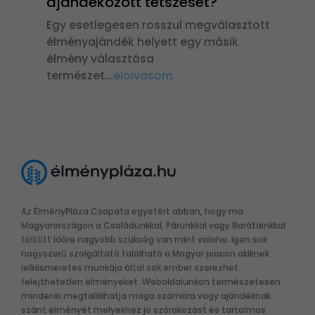
ajándékozott tetszését?
Egy esetlegesen rosszul megválasztott
élményajándék helyett egy másik
élmény választása
természet
...
elolvasom
Az ÉlményPláza Csapata egyetért abban, hogy ma
Magyarországon a Családunkkal, Párunkkal vagy Barátainkkal
töltött időre nagyobb szükség van mint valaha. Igen sok
nagyszerű szolgáltató található a Magyar piacon akiknek
lelkiismeretes munkája által sok ember szerezhet
felejthetetlen élményeket. Weboldalunkon természetesen
mindenki megtalálhatja maga számára vagy ajándéknak
szánt élményét melyekhez jó szórakozást és tartalmas