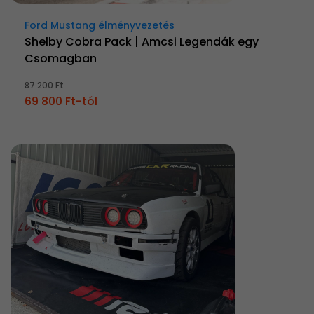
Ford Mustang élményvezetés
Shelby Cobra Pack | Amcsi Legendák egy
Csomagban
87 200 Ft
69 800 Ft-tól