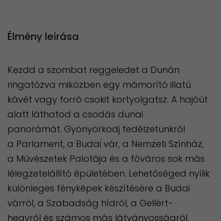
Élmény leírása
Kezdd a szombat reggeledet a Dunán
ringatózva miközben egy mámorító illatú
kávét vagy forró csokit kortyolgatsz. A hajóút
alatt láthatod a csodás dunai
panorámát. Gyönyörködj fedélzetünkről
a Parlament, a Budai vár, a Nemzeti Színház,
a Művészetek Palotája és a főváros sok más
lélegzetelállító épületében. Lehetőséged nyílik
különleges fényképek készítésére a Budai
várról, a Szabadság hídról, a Gellért-
hegyről és számos más látványosságról.