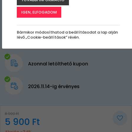
IGEN, ELFOGADOM
Bármikor módosíthatod a beállításodat a lap alján
lévő „Cookie-beállítások” révén.
Azonnal letölthető kupon
2026.11.14-ig érvényes
8 900 Ft
5 900 Ft