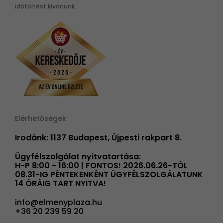
időtöltést kívánunk.
Elérhetőségek
Irodánk: 1137 Budapest, Újpesti rakpart 8.
Ügyfélszolgálat nyitvatartása:
H-P 8:00 - 16:00 | FONTOS! 2026.06.26-TÓL
08.31-IG PÉNTEKENKÉNT ÜGYFÉLSZOLGÁLATUNK
14 ÓRÁIG TART NYITVA!
info@elmenyplaza.hu
+36 20 239 59 20