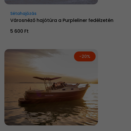
Sétahajózás
Városnéző hajótúra a Purpleliner fedélzetén
5 600 Ft
-20%