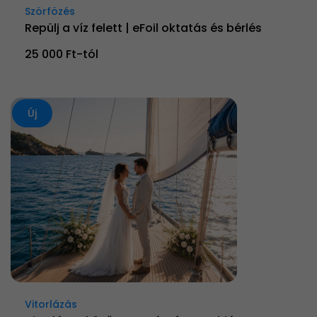
Szörfözés
Repülj a víz felett | eFoil oktatás és bérlés
25 000 Ft-tól
Új
Vitorlázás