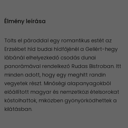
Élmény leírása
Tölts el pároddal egy romantikus estét az
Erzsébet híd budai hídfőjénél a Gellért-hegy
lábánál elhelyezkedő csodás dunai
panorámával rendelkező Rudas Bistroban. Itt
minden adott, hogy egy meghitt randin
vegyetek részt. Minőségi alapanyagokból
előállított magyar és nemzetközi ételsorokat
kóstolhattok, miközben gyönyörködhettek a
kilátásban.