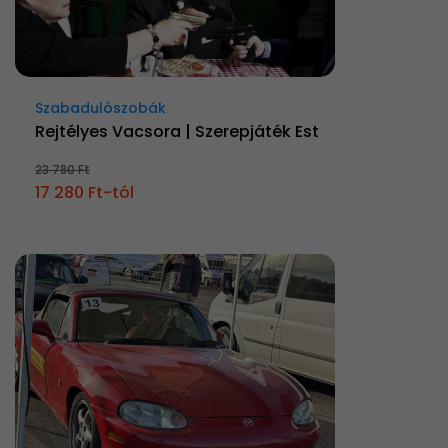
Szabadulószobák
Rejtélyes Vacsora | Szerepjáték Est
23 780 Ft
17 280 Ft-tól