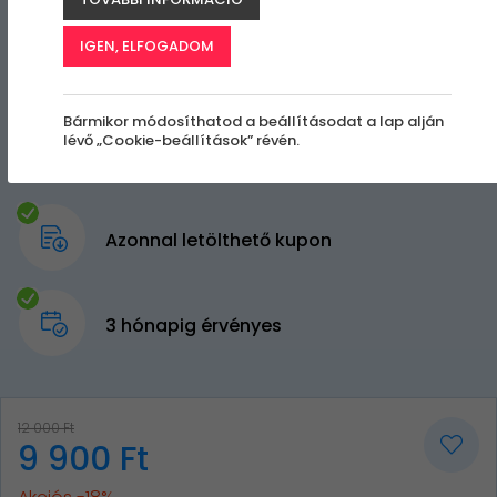
IGEN, ELFOGADOM
Bármikor módosíthatod a beállításodat a lap alján
lévő „Cookie-beállítások” révén.
Azonnal letölthető kupon
3 hónapig érvényes
12 000 Ft
9 900 Ft