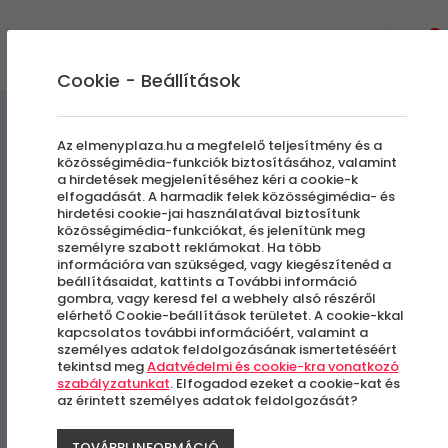
0
Cookie - Beállítások
Gasztronómiai Kalandok
Az elmenyplaza.hu a megfelelő teljesítmény és a
közösségimédia-funkciók biztosításához, valamint
a hirdetések megjelenítéséhez kéri a cookie-k
Romantikus vacsora a
elfogadását. A harmadik felek közösségimédia- és
hirdetési cookie-jai használatával biztosítunk
Rudas Bistroban
közösségimédia-funkciókat, és jelenítünk meg
személyre szabott reklámokat. Ha több
információra van szükséged, vagy kiegészítenéd a
beállításaidat, kattints a További információ
Budapest, I. kerület
gombra, vagy keresd fel a webhely alsó részéről
elérhető Cookie-beállítások területet. A cookie-kkal
kapcsolatos további információért, valamint a
személyes adatok feldolgozásának ismertetéséért
-18%
tekintsd meg
Adatvédelmi és cookie-kra vonatkozó
szabályzatunkat
. Elfogadod ezeket a cookie-kat és
az érintett személyes adatok feldolgozását?
TOVÁBBI INFORMÁCIÓ