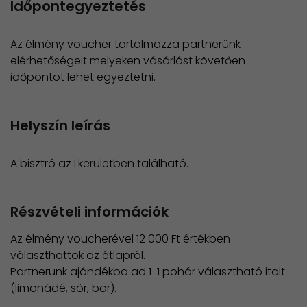
Időpontegyeztetés
Az élmény voucher tartalmazza partnerünk
elérhetőségeit melyeken vásárlást követően
időpontot lehet egyeztetni.
Helyszín leírás
A bisztró az I.kerületben található.
Részvételi információk
Az élmény voucherével 12 000 Ft értékben
választhattok az étlapról.
Partnerünk ajándékba ad 1-1 pohár választható italt
(limonádé, sör, bor).