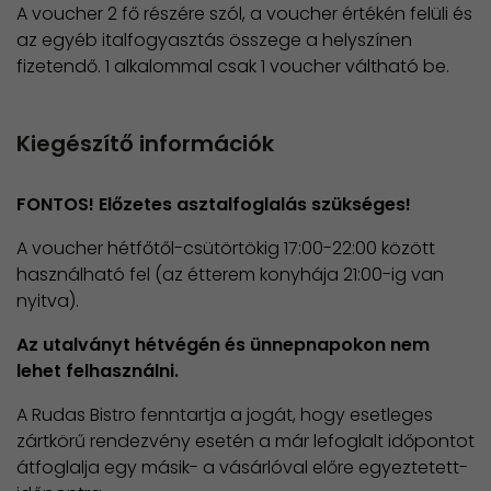
A voucher 2 fő részére szól, a voucher értékén felüli és
az egyéb italfogyasztás összege a helyszínen
fizetendő. 1 alkalommal csak 1 voucher váltható be.
Kiegészítő információk
FONTOS! Előzetes asztalfoglalás szükséges!
A voucher hétfőtől-csütörtökig 17:00-22:00 között
használható fel (az étterem konyhája 21:00-ig van
nyitva).
Az utalványt hétvégén és ünnepnapokon nem
lehet felhasználni.
A Rudas Bistro fenntartja a jogát, hogy esetleges
zártkörű rendezvény esetén a már lefoglalt időpontot
átfoglalja egy másik- a vásárlóval előre egyeztetett-