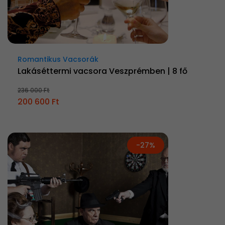
Romantikus Vacsorák
Lakáséttermi vacsora Veszprémben | 8 fő
236 000 Ft
200 600 Ft
-27%