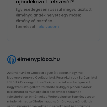
ajándékozott tetszését?
Egy esetlegesen rosszul megválasztott
élményajándék helyett egy másik
élmény választása
természet
...
elolvasom
Az ÉlményPláza Csapata egyetért abban, hogy ma
Magyarországon a Családunkkal, Párunkkal vagy Barátainkkal
töltött időre nagyobb szükség van mint valaha. Igen sok
nagyszerű szolgáltató található a Magyar piacon akiknek
lelkiismeretes munkája által sok ember szerezhet
felejthetetlen élményeket. Weboldalunkon természetesen
mindenki megtalálhatja maga számára vagy ajándéknak
szánt élményét melyekhez jó szórakozást és tartalmas