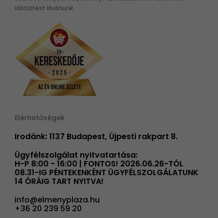
időtöltést kívánunk.
Elérhetőségek
Irodánk: 1137 Budapest, Újpesti rakpart 8.
Ügyfélszolgálat nyitvatartása:
H-P 8:00 - 16:00 | FONTOS! 2026.06.26-TÓL
08.31-IG PÉNTEKENKÉNT ÜGYFÉLSZOLGÁLATUNK
14 ÓRÁIG TART NYITVA!
info@elmenyplaza.hu
+36 20 239 59 20