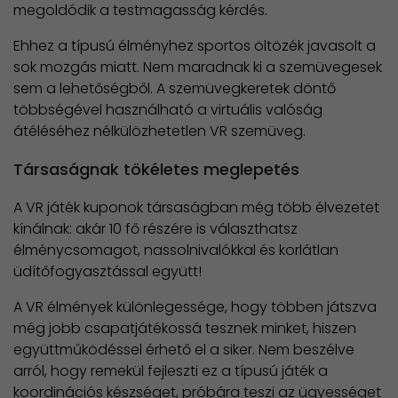
megoldódik a testmagasság kérdés.
Ehhez a típusú élményhez sportos öltözék javasolt a
sok mozgás miatt. Nem maradnak ki a szemüvegesek
sem a lehetőségből. A szemüvegkeretek döntő
többségével használható a virtuális valóság
átéléséhez nélkülözhetetlen VR szemüveg.
Társaságnak tökéletes meglepetés
A VR játék kuponok társaságban még több élvezetet
kínálnak: akár 10 fő részére is választhatsz
élménycsomagot, nassolnivalókkal és korlátlan
üdítőfogyasztással együtt!
A VR élmények különlegessége, hogy többen játszva
még jobb csapatjátékossá tesznek minket, hiszen
együttműködéssel érhető el a siker. Nem beszélve
arról, hogy remekül fejleszti ez a típusú játék a
koordinációs készséget, próbára teszi az ügyességet