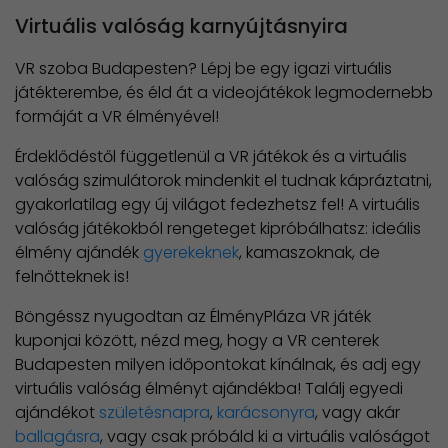
Virtuális valóság karnyújtásnyira
VR szoba Budapesten? Lépj be egy igazi virtuális
játékterembe, és éld át a videojátékok legmodernebb
formáját a VR élményével!
Érdeklődéstől függetlenül a VR játékok és a virtuális
valóság szimulátorok mindenkit el tudnak kápráztatni,
gyakorlatilag egy új világot fedezhetsz fel! A virtuális
valóság játékokból rengeteget kipróbálhatsz: ideális
élmény ajándék
gyerekeknek
, kamaszoknak, de
felnőtteknek is!
Böngéssz nyugodtan az ÉlményPláza VR játék
kuponjai között, nézd meg, hogy a VR centerek
Budapesten milyen időpontokat kínálnak, és adj egy
virtuális valóság élményt ajándékba! Találj egyedi
ajándékot
születésnapra
,
karácsonyra
, vagy akár
ballagásra
, vagy csak próbáld ki a virtuális valóságot