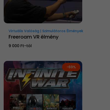
Virtuális Valóság | Szimulátoros Élmények
Freeroam VR élmény
9 000 Ft-tól
-69%