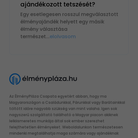
ajándékozott tetszését?
Egy esetlegesen rosszul megválasztott
élményajándék helyett egy másik
élmény választása
természet
...
elolvasom
Az ÉlményPláza Csapata egyetért abban, hogy ma
Magyarországon a Családunkkal, Párunkkal vagy Barátainkkal
töltött időre nagyobb szükség van mint valaha. Igen sok
nagyszerű szolgáltató található a Magyar piacon akiknek
lelkiismeretes munkája által sok ember szerezhet
felejthetetlen élményeket. Weboldalunkon természetesen
mindenki megtalálhatja maga számára vagy ajándéknak