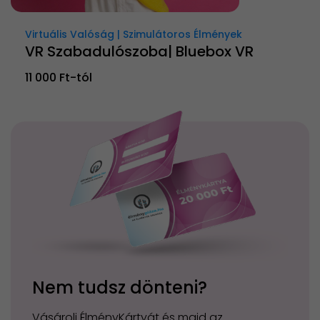
Virtuális Valóság | Szimulátoros Élmények
VR Szabadulószoba| Bluebox VR
11 000 Ft-tól
Nem tudsz dönteni?
Vásárolj ÉlményKártyát és majd az