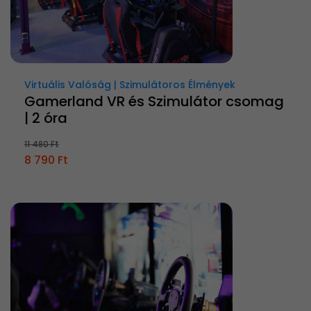
Virtuális Valóság | Szimulátoros Élmények
Gamerland VR és Szimulátor csomag
| 2 óra
11 480 Ft
8 790 Ft