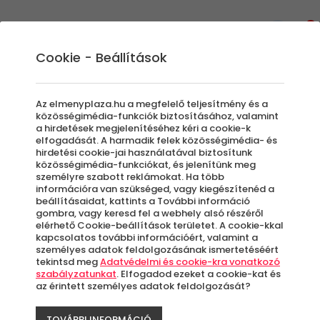
0
Cookie - Beállítások
Virtuális Valóság | Szimulátoros
Az elmenyplaza.hu a megfelelő teljesítmény és a
Élmények
közösségimédia-funkciók biztosításához, valamint
a hirdetések megjelenítéséhez kéri a cookie-k
A virtuális valóság játékok mindenki számára
elfogadását. A harmadik felek közösségimédia- és
hirdetési cookie-jai használatával biztosítunk
izgalmasak, garantáltan feledhetetlen
közösségimédia-funkciókat, és jelenítünk meg
élményt jelent egy ilyen ajándék. Amint
személyre szabott reklámokat. Ha több
felveszed - Te, vagy pedig az, akit meglepsz a
információra van szükséged, vagy kiegészítenéd a
beállításaidat, kattints a További információ
VR (Virtual Reality) játék kuponnal - a VR
gombra, vagy keresd fel a webhely alsó részéről
szemüveget, hihetetlen élményeket élhettek át.
elérhető Cookie-beállítások területet. A cookie-kkal
kapcsolatos további információért, valamint a
Más testet kapsz, más környezetbe kerülsz,
személyes adatok feldolgozásának ismertetéséért
ahol 360 fokban látsz mindent, és indulhat a
tekintsd meg
Adatvédelmi és cookie-kra vonatkozó
szabályzatunkat
. Elfogadod ezeket a cookie-kat és
buli! A VR játékok lehetnek egyszemélyesek,
az érintett személyes adatok feldolgozását?
vagy élvezhetőek párban, csapatban, de a
szimulátorokat összekötve egymással is lehet
TOVÁBBI INFORMÁCIÓ