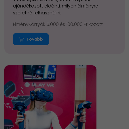
ajándékozott eldönti, milyen élményre
szeretné felhasználni.
ÉlményKártyák 5.000 és 100.000 Ft között
Tovább