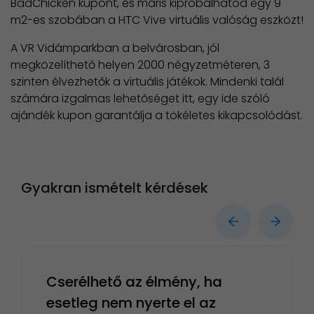
BadChicken kupont, és máris kipróbálhatod egy 9
m2-es szobában a HTC Vive virtuális valóság eszközt!
A VR Vidámparkban a belvárosban, jól
megközelíthető helyen 2000 négyzetméteren, 3
szinten élvezhetők a virtuális játékok. Mindenki talál
számára izgalmas lehetőséget itt, egy ide szóló
ajándék kupon garantálja a tökéletes kikapcsolódást.
Gyakran ismételt kérdések
Cserélhető az élmény, ha
esetleg nem nyerte el az