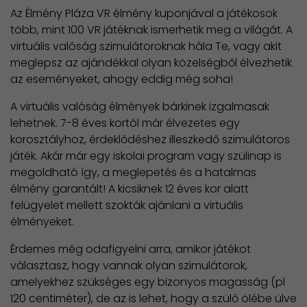
Az Élmény Pláza VR élmény kuponjával a játékosok
több, mint 100 VR játéknak ismerhetik meg a világát. A
virtuális valóság szimulátoroknak hála Te, vagy akit
meglepsz az ajándékkal olyan közelségből élvezhetik
az eseményeket, ahogy eddig még soha!
A virtuális valóság élmények bárkinek izgalmasak
lehetnek. 7-8 éves kortól már élvezetes egy
korosztályhoz, érdeklődéshez illeszkedő szimulátoros
játék. Akár már egy iskolai program vagy szülinap is
megoldható így, a meglepetés és a hatalmas
élmény garantált! A kicsiknek 12 éves kor alatt
felügyelet mellett szokták ajánlani a virtuális
élményeket.
Érdemes még odafigyelni arra, amikor játékot
választasz, hogy vannak olyan szimulátorok,
amelyekhez szükséges egy bizonyos magasság (pl
120 centiméter), de az is lehet, hogy a szülő ölébe ülve