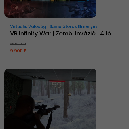
Virtuális Valóság | Szimulátoros Élmények
VR Infinity War | Zombi Invázió | 4 fő
32 000 Ft
9 900 Ft