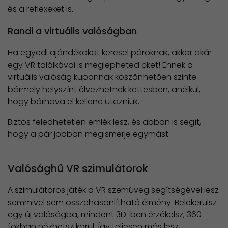
és a reflexeket is.
Randi a virtuális valóságban
Ha egyedi ajándékokat keresel pároknak, akkor akár
egy VR találkával is meglepheted őket! Ennek a
virtuális valóság kuponnak köszönhetően szinte
bármely helyszínt élvezhetnek kettesben, anélkül,
hogy bárhova el kellene utazniuk.
Biztos feledhetetlen emlék lesz, és abban is segít,
hogy a pár jobban megismerje egymást.
Valósághű VR szimulátorok
A szimulátoros játék a VR szemüveg segítségével lesz
semmivel sem összehasonlítható élmény. Belekerülsz
egy új valóságba, mindent 3D-ben érzékelsz, 360
fokban nézhetsz körül. Így teljesen más lesz