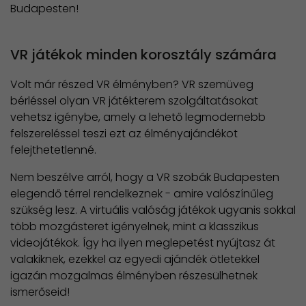
Budapesten!
VR játékok minden korosztály számára
Volt már részed VR élményben? VR szemüveg
bérléssel olyan VR játékterem szolgáltatásokat
vehetsz igénybe, amely a lehető legmodernebb
felszereléssel teszi ezt az élményajándékot
felejthetetlenné.
Nem beszélve arról, hogy a VR szobák Budapesten
elegendő térrel rendelkeznek - amire valószínűleg
szükség lesz. A virtuális valóság játékok ugyanis sokkal
több mozgásteret igényelnek, mint a klasszikus
videojátékok. Így ha ilyen meglepetést nyújtasz át
valakiknek, ezekkel az egyedi ajándék ötletekkel
igazán mozgalmas élményben részesülhetnek
ismerőseid!