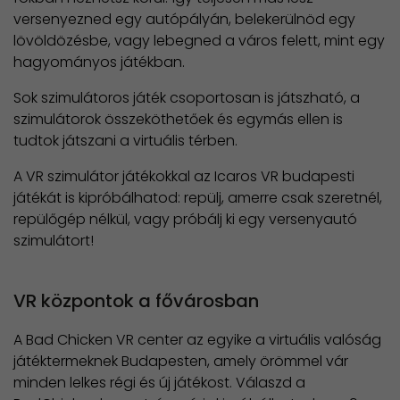
versenyezned egy autópályán, belekerülnöd egy
lövöldözésbe, vagy lebegned a város felett, mint egy
hagyományos játékban.
Sok szimulátoros játék csoportosan is játszható, a
szimulátorok összeköthetőek és egymás ellen is
tudtok játszani a virtuális térben.
A VR szimulátor játékokkal az Icaros VR budapesti
játékát is kipróbálhatod: repülj, amerre csak szeretnél,
repülőgép nélkül, vagy próbálj ki egy versenyautó
szimulátort!
VR központok a fővárosban
A Bad Chicken VR center az egyike a virtuális valóság
játéktermeknek Budapesten, amely örömmel vár
minden lelkes régi és új játékost. Válaszd a