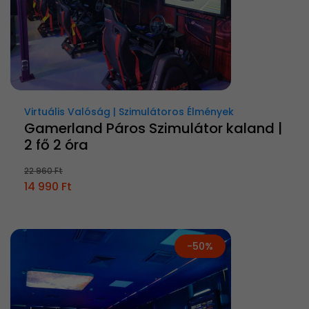
Virtuális Valóság | Szimulátoros Élmények
Gamerland Páros Szimulátor kaland |
2 fő 2 óra
22 960 Ft
14 990 Ft
-50%