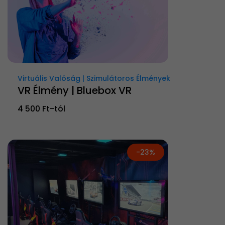
Virtuális Valóság | Szimulátoros Élmények
VR Élmény | Bluebox VR
4 500 Ft-tól
-23%