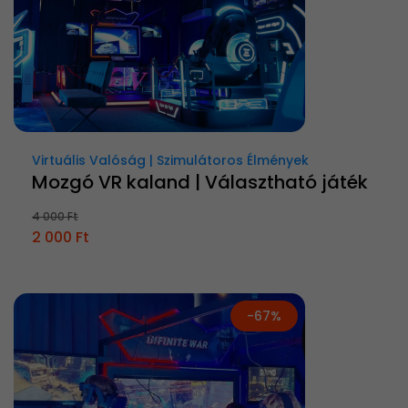
Virtuális Valóság | Szimulátoros Élmények
Mozgó VR kaland | Választható játék
4 000 Ft
2 000 Ft
-67%