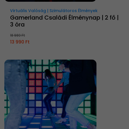
Virtuális Valóság | Szimulátoros Élmények
Gamerland Családi Élménynap | 2 fő |
3 óra
18 980 Ft
13 990 Ft