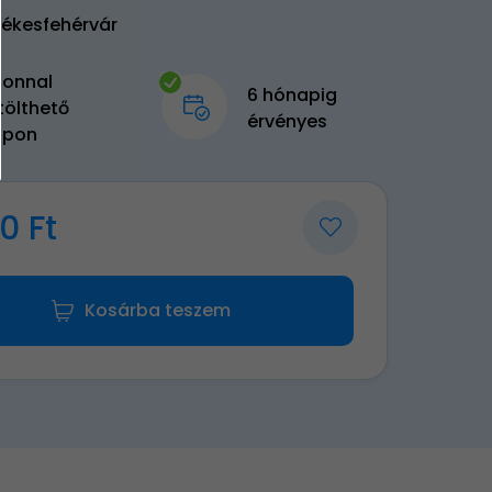
zékesfehérvár
zonnal
6 hónapig
tölthető
érvényes
upon
0 Ft
Kosárba teszem