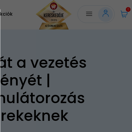
0
kciók
 át a vezetés
ényét |
mulátorozás
rekeknek