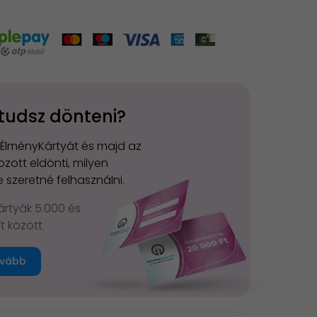
tudsz dönteni?
 ÉlményKártyát és majd az
zott eldönti, milyen
 szeretné felhasználni.
rtyák 5.000 és
Ft között
vább