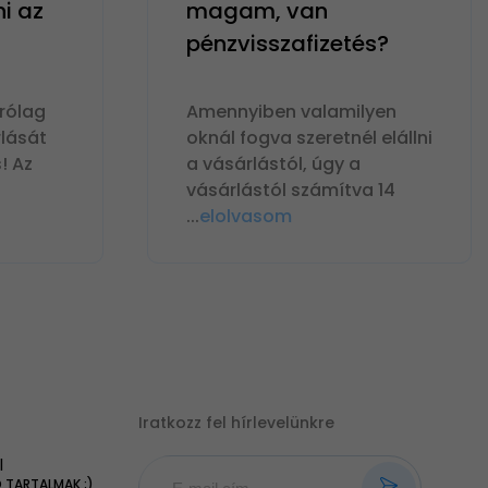
ni az
magam, van
pénzvisszafizetés?
rólag
Amennyiben valamilyen
lását
oknál fogva szeretnél elállni
! Az
a vásárlástól, úgy a
vásárlástól számítva 14
...
elolvasom
Iratkozz fel hírlevelünkre
|
TARTALMAK ;)