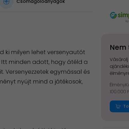
Csomagolóanyagok
Nem 
 ki milyen lehet versenyautót
Vásárolj
 Itt minden adott, hogy átéld a
ajándéko
ait. Versenyezzetek egymással és
élményre
ményt nyújt mind a játékosok,
ÉlményKá
100.000 
To