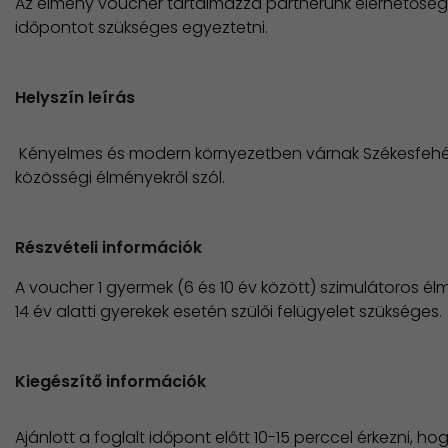
Az élmény voucher tartalmazza partnerünk elérhetőség
időpontot szükséges egyeztetni.
Helyszín leírás
Kényelmes és modern környezetben várnak Székesfehér
közösségi élményekről szól.
Részvételi információk
A voucher 1 gyermek (6 és 10 év között) szimulátoros é
​14 év alatti gyerekek esetén szülői felügyelet szükséges.
Kiegészítő információk
Ajánlott a foglalt időpont előtt 10-15 perccel érkezni, ho