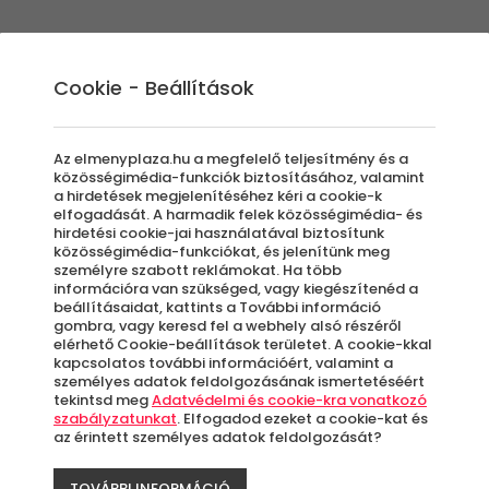
Élmények
Ajándék ötletek
Újdonságok
A
Cookie - Beállítások
Az elmenyplaza.hu a megfelelő teljesítmény és a
közösségimédia-funkciók biztosításához, valamint
a hirdetések megjelenítéséhez kéri a cookie-k
Éld
elfogadását. A harmadik felek közösségimédia- és
hirdetési cookie-jai használatával biztosítunk
közösségimédia-funkciókat, és jelenítünk meg
személyre szabott reklámokat. Ha több
élm
információra van szükséged, vagy kiegészítenéd a
beállításaidat, kattints a További információ
gombra, vagy keresd fel a webhely alsó részéről
Szi
elérhető Cookie-beállítások területet. A cookie-kkal
kapcsolatos további információért, valamint a
személyes adatok feldolgozásának ismertetéséért
tekintsd meg
Adatvédelmi és cookie-kra vonatkozó
Gye
szabályzatunkat
. Elfogadod ezeket a cookie-kat és
az érintett személyes adatok feldolgozását?
TOVÁBBI INFORMÁCIÓ