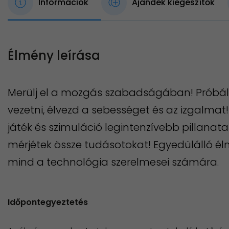
Információk
Ajándék kiegészítők
Élmény leírása
Merülj el a mozgás szabadságában! Próbáld
vezetni, élvezd a sebességet és az izgalmat!
játék és szimuláció legintenzívebb pillanat
mérjétek össze tudásotokat! Egyedülálló él
mind a technológia szerelmesei számára.
Időpontegyeztetés