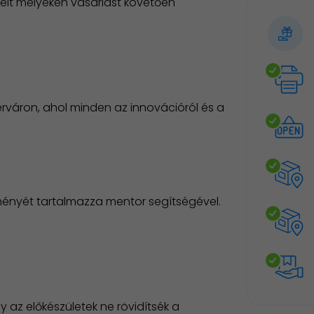
eit melyeken vásárlást követően
váron, ahol minden az innovációról és a
lményét tartalmazza mentor segítségével.
gy az előkészületek ne rövidítsék a