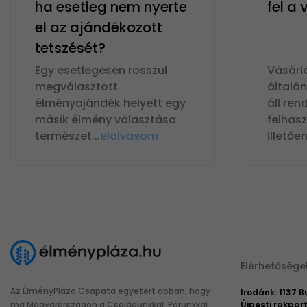
ha esetleg nem nyerte
fel a
el az ajándékozott
tetszését?
Egy esetlegesen rosszul
Vásárl
megválasztott
általá
élményajándék helyett egy
áll ren
másik élmény választása
felhas
természet
...
elolvasom
illetőe
Elérhetősége
Az ÉlményPláza Csapata egyetért abban, hogy
Irodánk: 1137 
ma Magyarországon a Családunkkal, Párunkkal
Újpesti rakpart