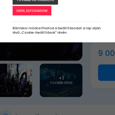
S
IGEN, ELFOGADOM
A
le
Bármikor módosíthatod a beállításodat a lap alján
k
lévő „Cookie-beállítások” révén.
9 00
+1
TOVÁBBI KÉPEK