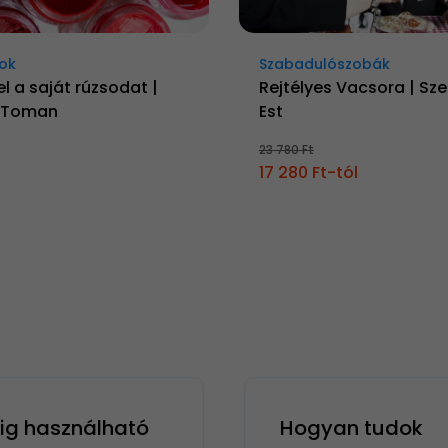
ok
Szabadulószobák
el a saját rúzsodat |
Rejtélyes Vacsora | Sz
y Toman
Est
23 780 Ft
17 280 Ft-tól
g használható
Hogyan tudok