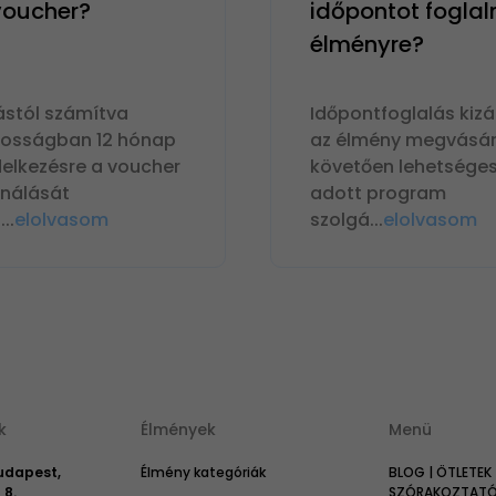
 voucher?
időpontot foglal
élményre?
ástól számítva
Időpontfoglalás kizá
nosságban 12 hónap
az élmény megvásár
delkezésre a voucher
követően lehetséges
ználását
adott program
n
...
elolvasom
szolgá
...
elolvasom
k
Élmények
Menü
Budapest,
Élmény kategóriák
BLOG | ÖTLETEK 
 8.
SZÓRAKOZTATÓ 