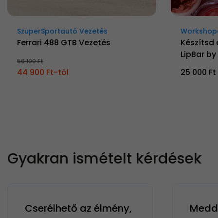
SzuperSportautó Vezetés
Workshop
Ferrari 488 GTB Vezetés
Készítsd 
LipBar b
56 100 Ft
44 900 Ft-tól
25 000 Ft
Gyakran ismételt kérdések
Cserélhető az élmény,
Meddi