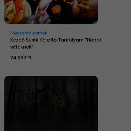
Főzőtanfolyamok
Kezdő Sushi Készítő Tanfolyam “Hobbi
séfeknek”
24 990 Ft