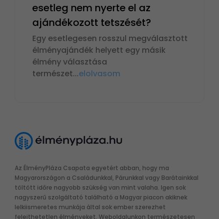
esetleg nem nyerte el az
ajándékozott tetszését?
Egy esetlegesen rosszul megválasztott
élményajándék helyett egy másik
élmény választása
természet
...
elolvasom
Az ÉlményPláza Csapata egyetért abban, hogy ma
Magyarországon a Családunkkal, Párunkkal vagy Barátainkkal
töltött időre nagyobb szükség van mint valaha. Igen sok
nagyszerű szolgáltató található a Magyar piacon akiknek
lelkiismeretes munkája által sok ember szerezhet
felejthetetlen élményeket. Weboldalunkon természetesen