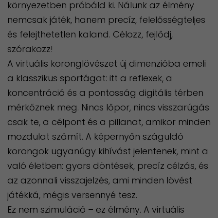
környezetben próbáld ki. Nálunk az élmény
nemcsak játék, hanem precíz, felelősségteljes
és felejthetetlen kaland. Célozz, fejlődj,
szórakozz!
A virtuális koronglövészet új dimenzióba emeli
a klasszikus sportágat: itt a reflexek, a
koncentráció és a pontosság digitális térben
mérkőznek meg. Nincs lőpor, nincs visszarúgás
csak te, a célpont és a pillanat, amikor minden
mozdulat számít. A képernyőn száguldó
korongok ugyanúgy kihívást jelentenek, mint a
való életben: gyors döntések, precíz célzás, és
az azonnali visszajelzés, ami minden lövést
játékká, mégis versennyé tesz.
​Ez nem szimuláció – ez élmény. A virtuális