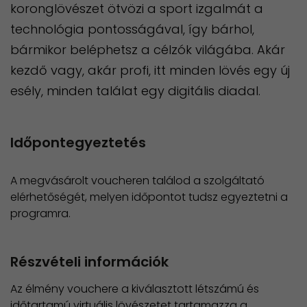
koronglövészet ötvözi a sport izgalmát a
technológia pontosságával, így bárhol,
bármikor beléphetsz a célzók világába. Akár
kezdő vagy, akár profi, itt minden lövés egy új
esély, minden találat egy digitális diadal.
Időpontegyeztetés
A megvásárolt voucheren találod a szolgáltató
elérhetőségét, melyen időpontot tudsz egyeztetni a
programra.
Részvételi információk
Az élmény vouchere a kiválasztott létszámú és
időtartamú virtuális lövészetet tartamazza a