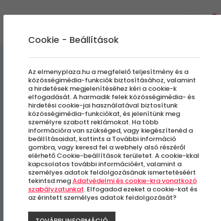
0
Cookie - Beállítások
Egyedi Élmények
Az elmenyplaza.hu a megfelelő teljesítmény és a
közösségimédia-funkciók biztosításához, valamint
a hirdetések megjelenítéséhez kéri a cookie-k
Lövészeti szimuláció |
elfogadását. A harmadik felek közösségimédia- és
hirdetési cookie-jai használatával biztosítunk
ShootingPoint
közösségimédia-funkciókat, és jelenítünk meg
személyre szabott reklámokat. Ha több
információra van szükséged, vagy kiegészítenéd a
beállításaidat, kattints a További információ
Kecskemét
gombra, vagy keresd fel a webhely alsó részéről
elérhető Cookie-beállítások területet. A cookie-kkal
kapcsolatos további információért, valamint a
személyes adatok feldolgozásának ismertetéséért
tekintsd meg
Adatvédelmi és cookie-kra vonatkozó
szabályzatunkat
. Elfogadod ezeket a cookie-kat és
az érintett személyes adatok feldolgozását?
TOVÁBBI INFORMÁCIÓ