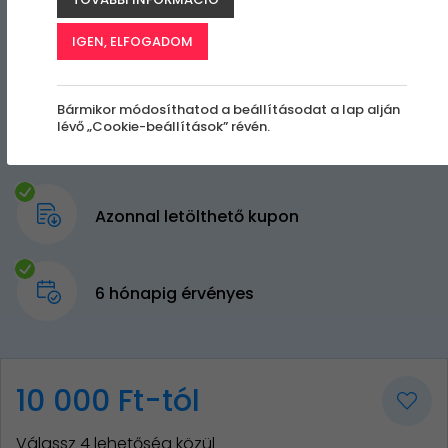
IGEN, ELFOGADOM
Bármikor módosíthatod a beállításodat a lap alján
lévő „Cookie-beállítások” révén.
Azonnal letölthető kupon
6 hónapig érvényes
10 000 Ft-tól
Válassz 4 lehetőség közül