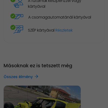
A futárnak készpénzzel vagy
kártyával
A csomagautomatánál kártyával
SZÉP kártyával
Részletek
Másoknak ez is tetszett még
Összes élmény