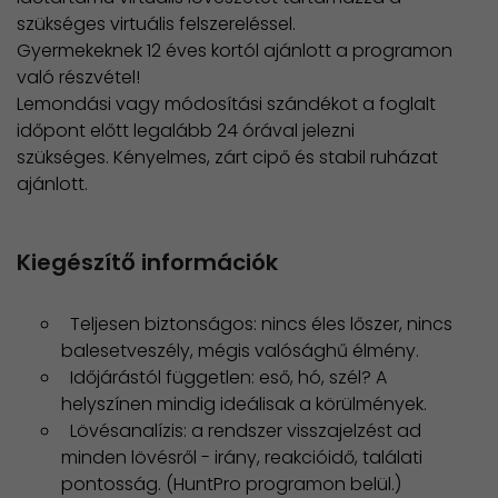
szükséges virtuális felszereléssel.
Gyermekeknek 12 éves kortól ajánlott a programon
való részvétel!
Lemondási vagy módosítási szándékot a foglalt
időpont előtt legalább 24 órával jelezni
szükséges. Kényelmes, zárt cipő és stabil ruházat
ajánlott.
Kiegészítő információk
Teljesen biztonságos: nincs éles lőszer, nincs
balesetveszély, mégis valósághű élmény.
Időjárástól független: eső, hó, szél? A
helyszínen mindig ideálisak a körülmények.
Lövésanalízis: a rendszer visszajelzést ad
minden lövésről - irány, reakcióidő, találati
pontosság. (HuntPro programon belül.)