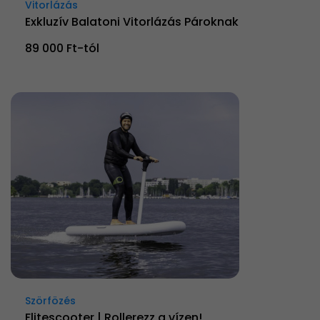
Vitorlázás
Exkluzív Balatoni Vitorlázás Pároknak
89 000 Ft-tól
Szörfözés
Flitescooter | Rollerezz a vízen!