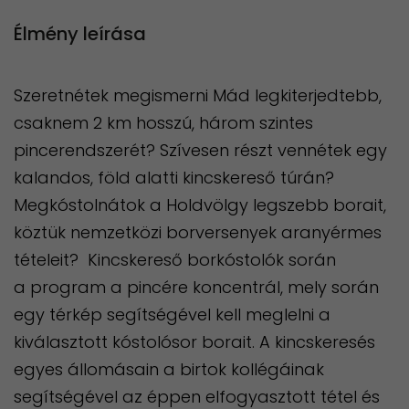
Élmény leírása
Szeretnétek megismerni Mád legkiterjedtebb,
csaknem 2 km hosszú, három szintes
pincerendszerét? Szívesen részt vennétek egy
kalandos, föld alatti kincskereső túrán?
Megkóstolnátok a Holdvölgy legszebb borait,
köztük nemzetközi borversenyek aranyérmes
tételeit? Kincskereső borkóstolók során
a program a pincére koncentrál, mely során
egy térkép segítségével kell meglelni a
kiválasztott kóstolósor borait. A kincskeresés
egyes állomásain a birtok kollégáinak
segítségével az éppen elfogyasztott tétel és