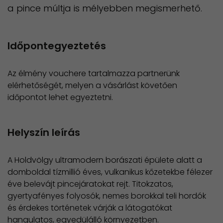
a pince múltja is mélyebben megismerhető.
Időpontegyeztetés
Az élmény vouchere tartalmazza partnerünk
elérhetőségét, melyen a vásárlást követően
időpontot lehet egyeztetni.
Helyszín leírás
A Holdvölgy ultramodern borászati épülete alatt a
domboldal tízmillió éves, vulkanikus kőzetekbe félezer
éve belevájt pincejáratokat rejt. Titokzatos,
gyertyafényes folyosók, nemes borokkal teli hordók
és érdekes történetek várják a látogatókat
hangulatos, egyedülálló környezetben.