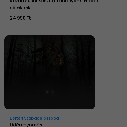
Kezdő Sushi Készítő Tanfolyam “Hobbi
séfeknek”
24 990 Ft
Beltéri Szabadulószoba
Lidércnyomás