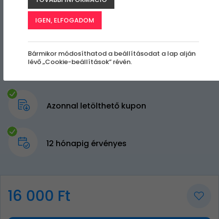
IGEN, ELFOGADOM
Bármikor módosíthatod a beállításodat a lap alján
lévő „Cookie-beállítások” révén.
Azonnal letölthető kupon
12 hónapig érvényes
16 000 Ft