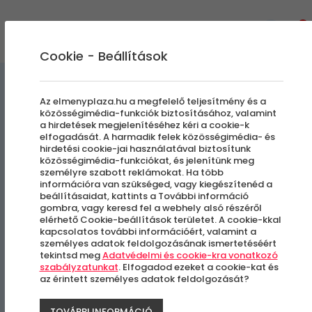
0
Cookie - Beállítások
Gasztronómiai Kalandok
Az elmenyplaza.hu a megfelelő teljesítmény és a
közösségimédia-funkciók biztosításához, valamint
a hirdetések megjelenítéséhez kéri a cookie-k
Kincskereső borkóstoló 6
elfogadását. A harmadik felek közösségimédia- és
hirdetési cookie-jai használatával biztosítunk
édes borral | 2 fő
közösségimédia-funkciókat, és jelenítünk meg
személyre szabott reklámokat. Ha több
információra van szükséged, vagy kiegészítenéd a
beállításaidat, kattints a További információ
Mád
gombra, vagy keresd fel a webhely alsó részéről
elérhető Cookie-beállítások területet. A cookie-kkal
kapcsolatos további információért, valamint a
személyes adatok feldolgozásának ismertetéséért
tekintsd meg
Adatvédelmi és cookie-kra vonatkozó
szabályzatunkat
. Elfogadod ezeket a cookie-kat és
az érintett személyes adatok feldolgozását?
TOVÁBBI INFORMÁCIÓ