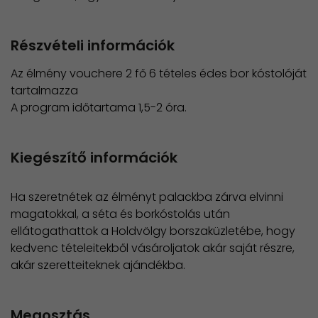
Részvételi információk
Az élmény vouchere 2 fő 6 tételes édes bor kóstolóját
tartalmazza
​A program időtartama 1,5-2 óra.
Kiegészítő információk
Ha szeretnétek az élményt palackba zárva elvinni
magatokkal, a séta és borkóstolás után
ellátogathattok a Holdvölgy borszaküzletébe, hogy
kedvenc tételeitekből vásároljatok akár saját részre,
akár szeretteiteknek ajándékba.
Megosztás