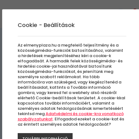
0
Cookie - Beállítások
Szabadulószobák
Az elmenyplaza.hu a megfelelő teljesítmény és a
közösségimédia-funkciók biztosításához, valamint
a hirdetések megjelenítéséhez kéri a cookie-k
A Katedrális
elfogadását. A harmadik felek közösségimédia- és
hirdetési cookie-jai használatával biztosítunk
közösségimédia-funkciókat, és jelenítünk meg
személyre szabott reklámokat. Ha több
Budapest, V. kerület
információra van szükséged, vagy kiegészítenéd a
beállításaidat, kattints a További információ
gombra, vagy keresd fel a webhely alsó részéről
elérhető Cookie-beállítások területet. A cookie-kkal
kapcsolatos további információért, valamint a
személyes adatok feldolgozásának ismertetéséért
tekintsd meg
Adatvédelmi és cookie-kra vonatkozó
szabályzatunkat
. Elfogadod ezeket a cookie-kat és
az érintett személyes adatok feldolgozását?
TOVÁBBI INFORMÁCIÓ