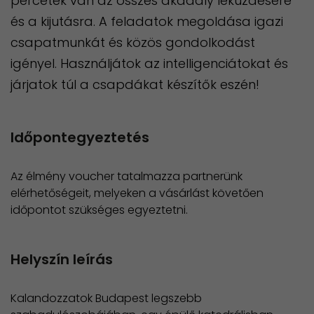
percetek van az összes akadály leküzdésére
és a kijutásra. A feladatok megoldása igazi
csapatmunkát és közös gondolkodást
igényel. Használjátok az intelligenciátokat és
járjatok túl a csapdákat készítők eszén!
Időpontegyeztetés
Az élmény voucher tatalmazza partnerünk
elérhetőségeit, melyeken a vásárlást követően
időpontot szükséges egyeztetni.
Helyszín leírás
Kalandozzatok Budapest legszebb