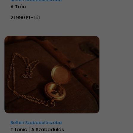
A Trón
21 990 Ft-tól
Beltéri Szabadulószoba
Titanic | A Szabadulás