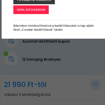
IGEN, ELFOGADOM
Bármikor módosíthatod a beállításodat a lap alján
lévő „Cookie-beállítások” révén.
Azonnal letölthető kupon
12 hónapig érvényes
21 990 Ft-tól
Válassz 5 lehetőség közül