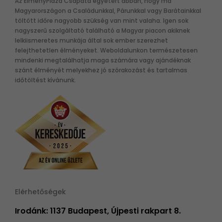
Az ÉlményPláza Csapata egyetért abban, hogy ma
Magyarországon a Családunkkal, Párunkkal vagy Barátainkkal
töltött időre nagyobb szükség van mint valaha. Igen sok
nagyszerű szolgáltató található a Magyar piacon akiknek
lelkiismeretes munkája által sok ember szerezhet
felejthetetlen élményeket. Weboldalunkon természetesen
mindenki megtalálhatja maga számára vagy ajándéknak
szánt élményét melyekhez jó szórakozást és tartalmas
időtöltést kívánunk.
Elérhetőségek
Irodánk: 1137 Budapest, Újpesti rakpart 8.