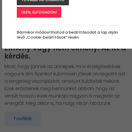
IGEN, ELFOGADOM
Bármikor módosíthatod a beállításodat a lap alján
lévő „Cookie-beállítások” révén.
2023. NOVEMBER 30.
Élmény vagy nem élmény: Az itt a
kérdés.
Most, hogy jönnek az ünnepek, mi is érzelgősebbek
vagyunk ám. Ilyenkor különösen jólesik olvasgatni azt
a rengeteg visszajelzést, amelyet küldtetek nekünk.
Ezek erősítenek meg bennünket abban, hogy az
elmúlt hosszú évek munkája nagyon is megérte az
energiát. Még akkor is, ha nagy ritkán hibázunk.
Tovább