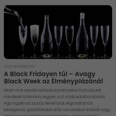
2023. NOVEMBER 30.
A Black Fridayen túl – Avagy
Black Week az Élményplázánál
Most mi is rendkívüli kedvezményeket biztosítunk
mindenki számára, legyen szó szabadulószobáról,
egy izgalmas autós élményről, légcsatornás
lebegésről, gasztrokalandról, romantikus estéről vagy