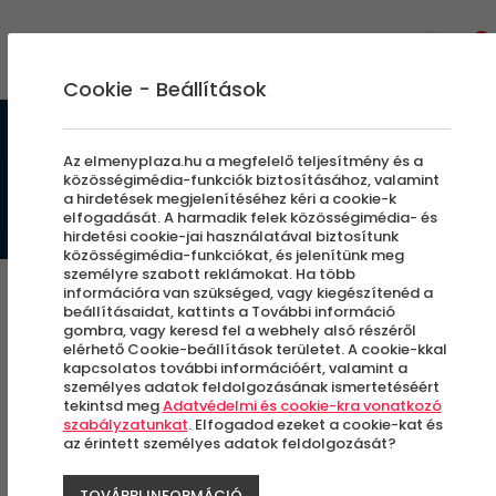
0
Cookie - Beállítások
BLOG | ÖTLETEK | SZÓRAKOZTATÓ
Az elmenyplaza.hu a megfelelő teljesítmény és a
TARTALMAK ;)
közösségimédia-funkciók biztosításához, valamint
a hirdetések megjelenítéséhez kéri a cookie-k
elfogadását. A harmadik felek közösségimédia- és
hirdetési cookie-jai használatával biztosítunk
közösségimédia-funkciókat, és jelenítünk meg
személyre szabott reklámokat. Ha több
információra van szükséged, vagy kiegészítenéd a
beállításaidat, kattints a További információ
gombra, vagy keresd fel a webhely alsó részéről
elérhető Cookie-beállítások területet. A cookie-kkal
kapcsolatos további információért, valamint a
személyes adatok feldolgozásának ismertetéséért
tekintsd meg
Adatvédelmi és cookie-kra vonatkozó
szabályzatunkat
. Elfogadod ezeket a cookie-kat és
az érintett személyes adatok feldolgozását?
TOVÁBBI INFORMÁCIÓ