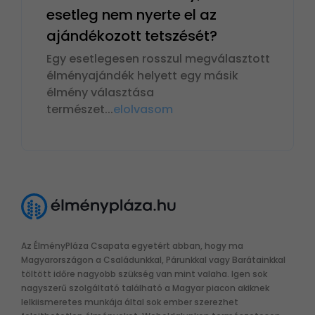
esetleg nem nyerte el az
ajándékozott tetszését?
Egy esetlegesen rosszul megválasztott
élményajándék helyett egy másik
élmény választása
természet
...
elolvasom
Az ÉlményPláza Csapata egyetért abban, hogy ma
Magyarországon a Családunkkal, Párunkkal vagy Barátainkkal
töltött időre nagyobb szükség van mint valaha. Igen sok
nagyszerű szolgáltató található a Magyar piacon akiknek
lelkiismeretes munkája által sok ember szerezhet