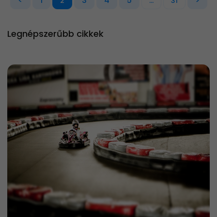
<
1
3
4
5
>
2
...
31
Legnépszerűbb cikkek