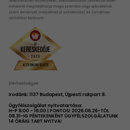
felejthetetlen élményeket. Weboldalunkon természetesen
mindenki megtalálhatja maga számára vagy ajándéknak
szánt élményét melyekhez jó szórakozást és tartalmas
időtöltést kívánunk.
Elérhetőségek
Irodánk: 1137 Budapest, Újpesti rakpart 8.
Ügyfélszolgálat nyitvatartása:
H-P 8:00 - 16:00 | FONTOS! 2026.06.26-TÓL
08.31-IG PÉNTEKENKÉNT ÜGYFÉLSZOLGÁLATUNK
14 ÓRÁIG TART NYITVA!