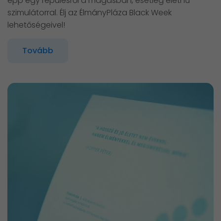
épp egy repülésről a magasban, esetleg élethű
szimulátorral. Élj az ÉlmányPláza Black Week
lehetőségeivel!
Tovább