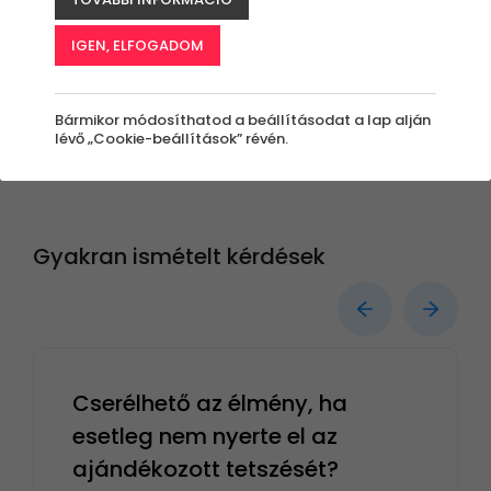
Nincs találat a keresési paraméterek szerint!
IGEN, ELFOGADOM
Bármikor módosíthatod a beállításodat a lap alján
lévő „Cookie-beállítások” révén.
Gyakran ismételt kérdések
Cserélhető az élmény, ha
esetleg nem nyerte el az
ajándékozott tetszését?