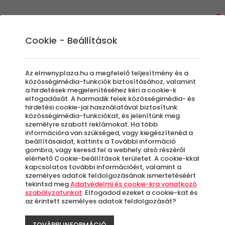
0
Cookie - Beállítások
3D Autós Párnák
Az elmenyplaza.hu a megfelelő teljesítmény és a
közösségimédia-funkciók biztosításához, valamint
a hirdetések megjelenítéséhez kéri a cookie-k
elfogadását. A harmadik felek közösségimédia- és
Szűrők beállítása
hirdetési cookie-jai használatával biztosítunk
közösségimédia-funkciókat, és jelenítünk meg
személyre szabott reklámokat. Ha több
információra van szükséged, vagy kiegészítenéd a
beállításaidat, kattints a További információ
gombra, vagy keresd fel a webhely alsó részéről
elérhető Cookie-beállítások területet. A cookie-kkal
Élmények
kapcsolatos további információért, valamint a
személyes adatok feldolgozásának ismertetéséért
tekintsd meg
Adatvédelmi és cookie-kra vonatkozó
Rendezés:
szabályzatunkat
. Elfogadod ezeket a cookie-kat és
az érintett személyes adatok feldolgozását?
TOVÁBBI INFORMÁCIÓ