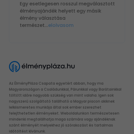
Egy esetlegesen rosszul megválasztott
élményajándék helyett egy másik
élmény választása
természet
...
elolvasom
Az ÉlményPláza Csapata egyetért abban, hogy ma
Magyarországon a Családunkkal, Párunkkal vagy Barátainkkal
töltött időre nagyobb szükség van mint valaha. Igen sok
nagyszerű szolgáltató található a Magyar piacon akiknek
lelkiismeretes munkája által sok ember szerezhet
felejthetetlen élményeket. Weboldalunkon természetesen
mindenki megtalálhatja maga számára vagy ajándéknak
szánt élményét melyekhez jó szórakozást és tartalmas
időtöltést kívánunk.