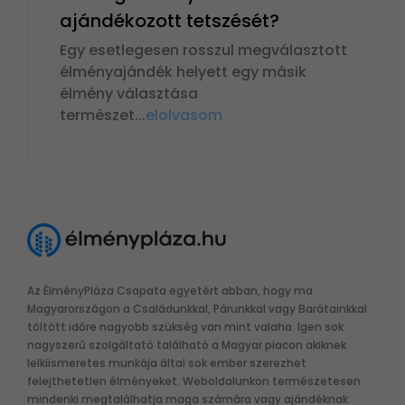
ajándékozott tetszését?
Egy esetlegesen rosszul megválasztott
élményajándék helyett egy másik
élmény választása
természet
...
elolvasom
Az ÉlményPláza Csapata egyetért abban, hogy ma
Magyarországon a Családunkkal, Párunkkal vagy Barátainkkal
töltött időre nagyobb szükség van mint valaha. Igen sok
nagyszerű szolgáltató található a Magyar piacon akiknek
lelkiismeretes munkája által sok ember szerezhet
felejthetetlen élményeket. Weboldalunkon természetesen
mindenki megtalálhatja maga számára vagy ajándéknak