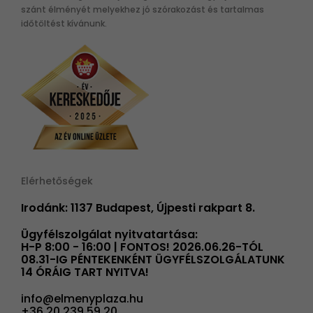
szánt élményét melyekhez jó szórakozást és tartalmas
időtöltést kívánunk.
Elérhetőségek
Irodánk: 1137 Budapest, Újpesti rakpart 8.
Ügyfélszolgálat nyitvatartása:
H-P 8:00 - 16:00 | FONTOS! 2026.06.26-TÓL
08.31-IG PÉNTEKENKÉNT ÜGYFÉLSZOLGÁLATUNK
14 ÓRÁIG TART NYITVA!
info@elmenyplaza.hu
+36 20 239 59 20