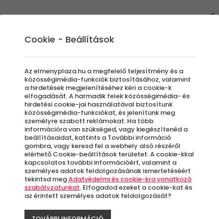
0
Cookie - Beállítások
Extrém Élmények
Airsoft
Az elmenyplaza.hu a megfelelő teljesítmény és a
A militarista programok kedvelőinek tökéletes
közösségimédia-funkciók biztosításához, valamint
a hirdetések megjelenítéséhez kéri a cookie-k
program lehet egy kis Airsoftozás. Családdal,
elfogadását. A harmadik felek közösségimédia- és
barátokkal vagy akár kollégákkal
hirdetési cookie-jai használatával biztosítunk
közösségimédia-funkciókat, és jelenítünk meg
felejthetetlen és persze adrenalinnal teli
személyre szabott reklámokat. Ha több
élményeket szerezhetsz nem mindennapi
információra van szükséged, vagy kiegészítenéd a
környezetben.
beállításaidat, kattints a További információ
gombra, vagy keresd fel a webhely alsó részéről
elérhető Cookie-beállítások területet. A cookie-kkal
kapcsolatos további információért, valamint a
Szűrők beállítása
személyes adatok feldolgozásának ismertetéséért
tekintsd meg
Adatvédelmi és cookie-kra vonatkozó
szabályzatunkat
. Elfogadod ezeket a cookie-kat és
az érintett személyes adatok feldolgozását?
TOVÁBBI INFORMÁCIÓ