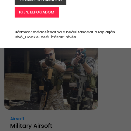
Élmények
IGEN, ELFOGADOM
Rendezés:
Bármikor módosíthatod a beállításodat a lap alján
lévő „Cookie-beállítások” révén.
Airsoft
Military Airsoft