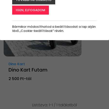
IGEN, ELFOGADOM
Bármikor módosíthatod a beállításodat a lap alján
lévő „Cookie-beállítások” révén.
Dino Kart
Dino Kart Futam
2 500 Ft-tól
Listázva: 1-1 / 1 találatból