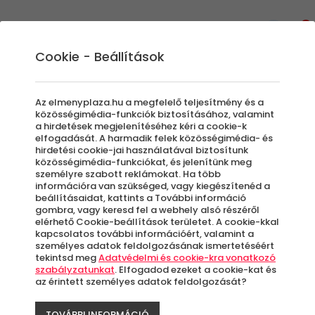
0
Cookie - Beállítások
Dino Kart
Az elmenyplaza.hu a megfelelő teljesítmény és a
közösségimédia-funkciók biztosításához, valamint
a hirdetések megjelenítéséhez kéri a cookie-k
elfogadását. A harmadik felek közösségimédia- és
Szűrők beállítása
hirdetési cookie-jai használatával biztosítunk
közösségimédia-funkciókat, és jelenítünk meg
személyre szabott reklámokat. Ha több
információra van szükséged, vagy kiegészítenéd a
beállításaidat, kattints a További információ
gombra, vagy keresd fel a webhely alsó részéről
elérhető Cookie-beállítások területet. A cookie-kkal
Élmények
kapcsolatos további információért, valamint a
személyes adatok feldolgozásának ismertetéséért
tekintsd meg
Adatvédelmi és cookie-kra vonatkozó
Rendezés:
szabályzatunkat
. Elfogadod ezeket a cookie-kat és
az érintett személyes adatok feldolgozását?
TOVÁBBI INFORMÁCIÓ