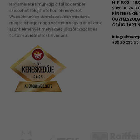
H-P 8:00 - 16:
lelkiismeretes munkája által sok ember
2026.06.26-TÓ
szerezhet felejthetetlen élményeket.
PÉNTEKENKÉN
Weboldalunkon természetesen mindenki
ÜGYFÉLSZOLG
megtalálhatja maga számára vagy ajándéknak
ÓRÁIG TART N
szánt élményét melyekhez jó szórakozást és
tartalmas időtöltést kívánunk.
info@elmenyp
+36 20 239 59