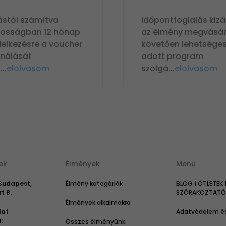
ástól számítva
Időpontfoglalás kizá
nosságban 12 hónap
az élmény megvásár
delkezésre a voucher
követően lehetséges
ználását
adott program
n
...
elolvasom
szolgá
...
elolvasom
ek
Élmények
Menü
 Budapest,
Élmény kategóriák
BLOG | ÖTLETEK 
t 8.
SZÓRAKOZTATÓ 
Élmények alkalmakra
lat
Adatvédelem és
:
Összes élményünk