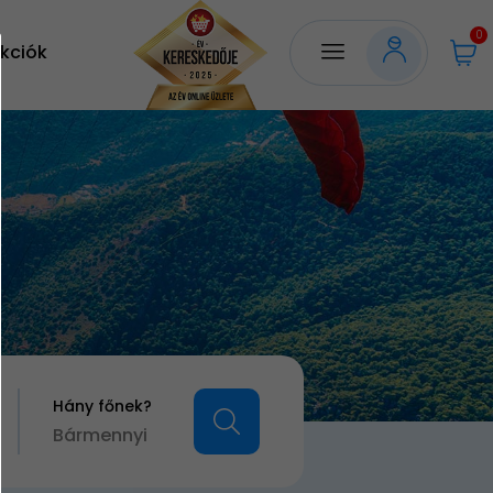
0
kciók
Hány főnek?
Bármennyi