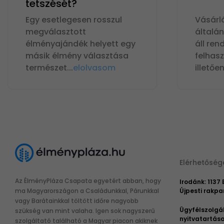
tetszését?
Egy esetlegesen rosszul
Vásárl
megválasztott
általá
élményajándék helyett egy
áll ren
másik élmény választása
felhas
természet
...
elolvasom
illetőe
Elérhetőség
Az ÉlményPláza Csapata egyetért abban, hogy
Irodánk: 1137
ma Magyarországon a Családunkkal, Párunkkal
Újpesti rakpar
vagy Barátainkkal töltött időre nagyobb
Ügyfélszolgá
szükség van mint valaha. Igen sok nagyszerű
nyitvatartása
szolgáltató található a Magyar piacon akiknek