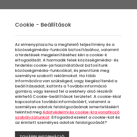
Élmények
Ajándék ötletek
Újdonságok
A
Cookie - Beállítások
Az elmenyplaza.hu a megfelelő teljesítmény és a
közösségimédia-funkciók biztosításához, valamint
a hirdetések megjelenítéséhez kéri a cookie-k
elfogadását. A harmadik felek közösségimédia- és
 Biciklizés
hirdetési cookie-jai használatával biztosítunk
közösségimédia-funkciókat, és jelenítünk meg
személyre szabott reklámokat. Ha több
információra van szükséged, vagy kiegészítenéd a
beállításaidat, kattints a További információ
gombra, vagy keresd fel a webhely alsó részéről
elérhető Cookie-beállítások területet. A cookie-kkal
kapcsolatos további információért, valamint a
személyes adatok feldolgozásának ismertetéséért
tekintsd meg
Adatvédelmi és cookie-kra vonatkozó
Milyen
Kinek szól az
Milyen
szabályzatunkat
. Elfogadod ezeket a cookie-kat és
értékben?
élmény?
alkalomra?
az érintett személyes adatok feldolgozását?
Bármennyi
Bárkinek
Bármilyen
TOVÁBBI INFORMÁCIÓ