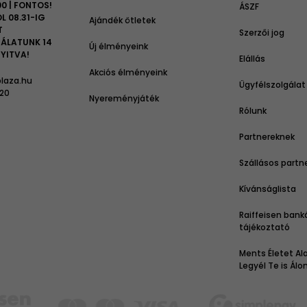
00 | FONTOS!
ÁSZF
L 08.31-IG
Ajándék ötletek
T
Szerzői jog
ÁLATUNK 14
Új élményeink
YITVA!
Elállás
Akciós élményeink
laza.hu
Ügyfélszolgálat
 20
Nyereményjáték
Rólunk
Partnereknek
Szállásos partn
Kívánságlista
Raiffeisen bank
tájékoztató
Ments Életet Ala
Legyél Te is Ál