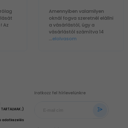
rólag
Amennyiben valamilyen
lását
oknál fogva szeretnél elállni
! Az
a vásárlástól, úgy a
vásárlástól számítva 14
...
elolvasom
Iratkozz fel hírlevelünkre
|
TARTALMAK ;)
 adatkezelés