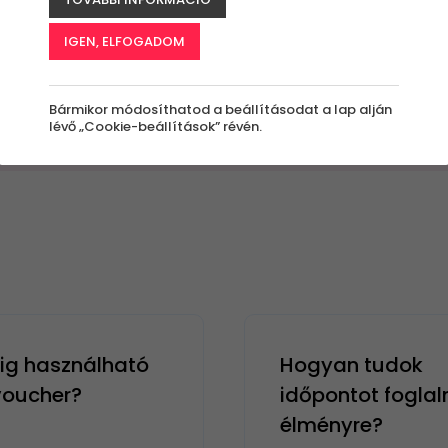
IGEN, ELFOGADOM
Bármikor módosíthatod a beállításodat a lap alján
lévő „Cookie-beállítások” révén.
g használható
Hogyan tudok
 voucher?
időpontot foglal
élményre?