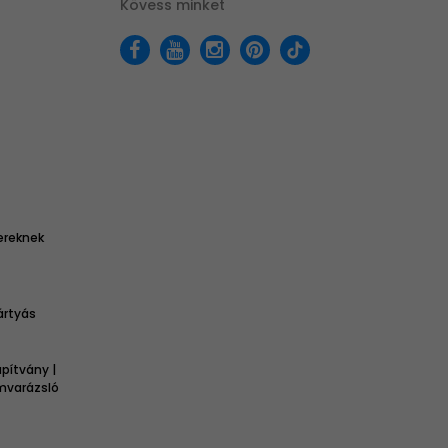
Kövess minket
ereknek
ártyás
pítvány |
omvarázsló