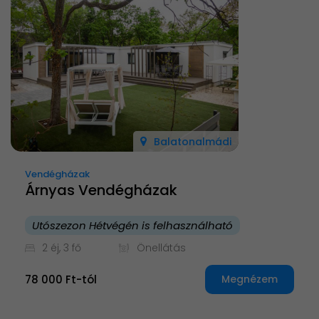
Balatonalmádi
Vendégházak
Árnyas Vendégházak
Utószezon Hétvégén is felhasználható
2 éj, 3 fő
Önellátás
78 000 Ft-tól
Megnézem