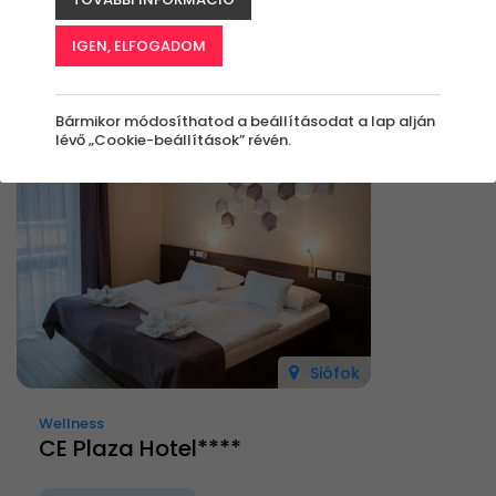
Rendezés:
IGEN, ELFOGADOM
Bármikor módosíthatod a beállításodat a lap alján
Új
lévő „Cookie-beállítások” révén.
Siófok
Wellness
CE Plaza Hotel****