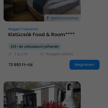
Balatonszemes
Reggeli | Félpanzió
Kistücsök Food & Room****
Elő- és utószezoni pihenés
2 éj, 2 fő
Reggelis ellátás
73 990 Ft-tól
Megnézem