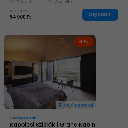
2 éj, 2 fő
Önellátás
95 800 Ft
Megnézem
54 900 Ft
-10%
Vigántpetend
Vendégházak
Kapolcsi Sziklák | Grand Kabin