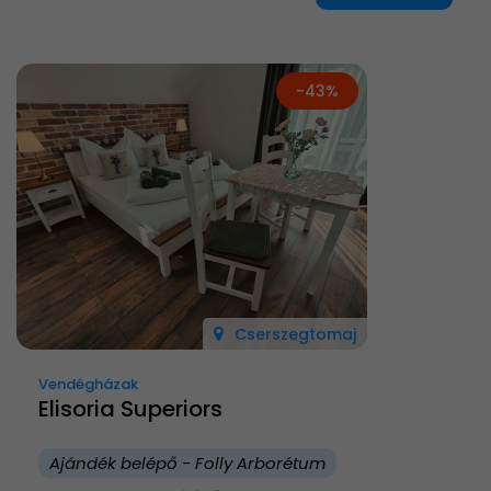
-43%
Cserszegtomaj
Vendégházak
Elisoria Superiors
Ajándék belépő - Folly Arborétum