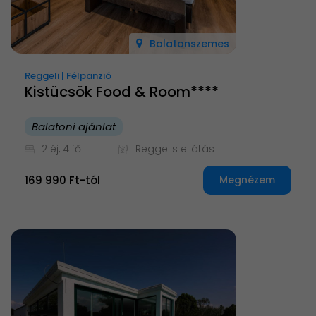
Balatonszemes
Reggeli | Félpanzió
Kistücsök Food & Room****
Balatoni ajánlat
2 éj, 4 fő
Reggelis ellátás
169 990 Ft-tól
Megnézem