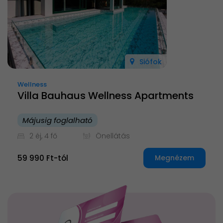
Siófok
Wellness
Villa Bauhaus Wellness Apartments
Májusig foglalható
2 éj, 4 fő
Önellátás
59 990 Ft-tól
Megnézem