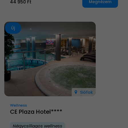
44 950 Ft
Megnézem
Új
Siófok
Wellness
CE Plaza Hotel****
Négycsillagos wellness