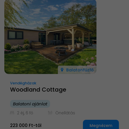
Balatonfűzfő
Vendégházak
Woodland Cottage
Balatoni ajánlat
2 éj, 6 fő
Önellátás
223 000 Ft-tól
Megnézem