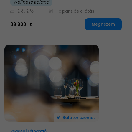
Wellness kaland
2 éj, 2 fő
Félpanziós ellátás
89 900 Ft
Megnézem
Balatonszemes
Reggeli | Félpanzió