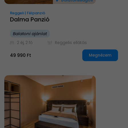
Balatonvilágos
Reggeli | Félpanzió
Dalma Panzió
Balatoni ajánlat
2 éj, 2 fő
Reggelis ellátás
49 990 Ft
Megnézem