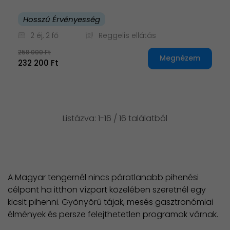
Hosszú Érvényesség
2 éj, 2 fő
Reggelis ellátás
258 000 Ft
Megnézem
232 200 Ft
Listázva: 1-16 / 16 találatból
A Magyar tengernél nincs páratlanabb pihenési
célpont ha itthon vízpart közelében szeretnél egy
kicsit pihenni. Gyönyörű tájak, mesés gasztronómiai
élmények és persze felejthetetlen programok várnak.