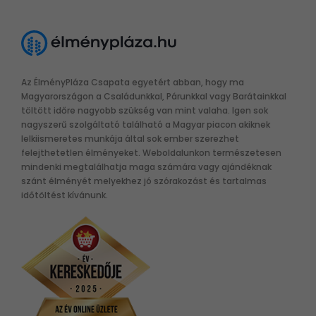
Az ÉlményPláza Csapata egyetért abban, hogy ma
Magyarországon a Családunkkal, Párunkkal vagy Barátainkkal
töltött időre nagyobb szükség van mint valaha. Igen sok
nagyszerű szolgáltató található a Magyar piacon akiknek
lelkiismeretes munkája által sok ember szerezhet
felejthetetlen élményeket. Weboldalunkon természetesen
mindenki megtalálhatja maga számára vagy ajándéknak
szánt élményét melyekhez jó szórakozást és tartalmas
időtöltést kívánunk.