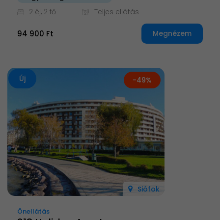
2 éj, 2 fő
Teljes ellátás
94 900 Ft
Megnézem
Új
-49%
Siófok
Önellátás