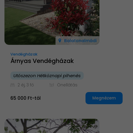
Balatonalmádi
Vendégházak
Árnyas Vendégházak
Utószezon Hétköznapi pihenés
2 éj, 3 fő
Önellátás
65 000 Ft-tól
Megnézem