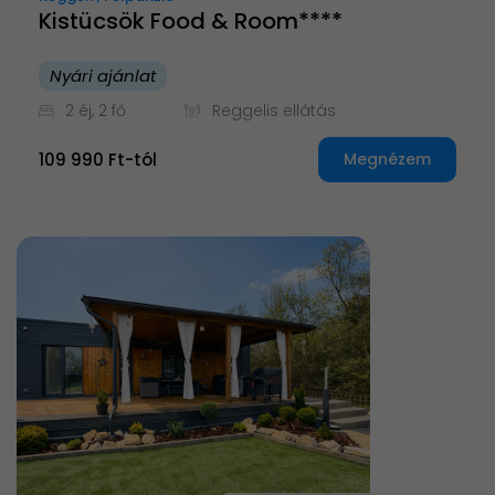
Kistücsök Food & Room****
Nyári ajánlat
2 éj, 2 fő
Reggelis ellátás
109 990 Ft-tól
Megnézem