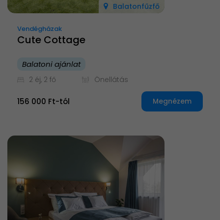
Balatonfűzfő
Vendégházak
Cute Cottage
Balatoni ajánlat
2 éj, 2 fő
Önellátás
156 000 Ft-tól
Megnézem