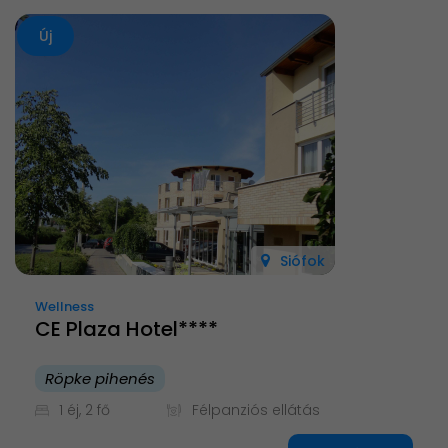
Új
Siófok
Wellness
CE Plaza Hotel****
Röpke pihenés
1 éj, 2 fő
Félpanziós ellátás