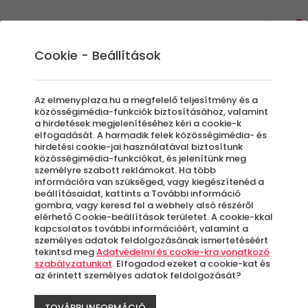
0
Cookie - Beállítások
Szállás és Wellness
Balatoni pihenés
Az elmenyplaza.hu a megfelelő teljesítmény és a
A Magyar tengernél nincs páratlanabb
közösségimédia-funkciók biztosításához, valamint
a hirdetések megjelenítéséhez kéri a cookie-k
pihenési célpont ha itthon vízpart közelében
elfogadását. A harmadik felek közösségimédia- és
szeretnél egy kicsit pihenni. Gyönyörű tájak,
hirdetési cookie-jai használatával biztosítunk
közösségimédia-funkciókat, és jelenítünk meg
mesés gasztronómiai élmények és persze
személyre szabott reklámokat. Ha több
felejthetetlen programok várnak.
információra van szükséged, vagy kiegészítenéd a
beállításaidat, kattints a További információ
gombra, vagy keresd fel a webhely alsó részéről
elérhető Cookie-beállítások területet. A cookie-kkal
Szűrők beállítása
kapcsolatos további információért, valamint a
személyes adatok feldolgozásának ismertetéséért
tekintsd meg
Adatvédelmi és cookie-kra vonatkozó
szabályzatunkat
. Elfogadod ezeket a cookie-kat és
az érintett személyes adatok feldolgozását?
Élmények
TOVÁBBI INFORMÁCIÓ