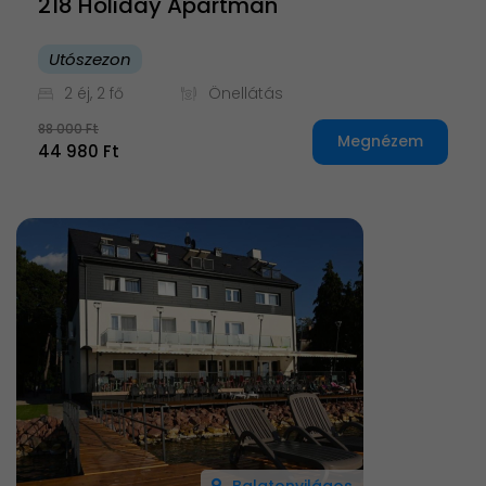
218 Holiday Apartman
Utószezon
2 éj, 2 fő
Önellátás
88 000 Ft
Megnézem
44 980 Ft