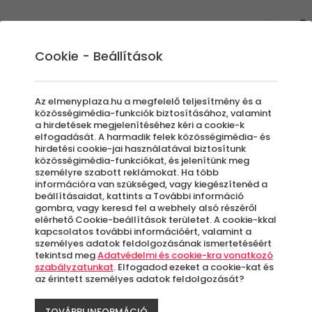
0
Cookie - Beállítások
Szállás és Wellness
Reggeli | Félpanzió
Az elmenyplaza.hu a megfelelő teljesítmény és a
Szereted ha pihenés közben nem kell azzal
közösségimédia-funkciók biztosításához, valamint
a hirdetések megjelenítéséhez kéri a cookie-k
foglalkoznod, hogy három zsömlével
elfogadását. A harmadik felek közösségimédia- és
kevesebbet vagy többet csomagoltál? Akkor
hirdetési cookie-jai használatával biztosítunk
közösségimédia-funkciókat, és jelenítünk meg
örömmel kínáljuk számodra az ebben a
személyre szabott reklámokat. Ha több
kategóriában található szállásajánlatainkat.
információra van szükséged, vagy kiegészítenéd a
Legyen szó félpanzós ellátásról vagy csak
beállításaidat, kattints a További információ
gombra, vagy keresd fel a webhely alsó részéről
reggeliről, itt biztos, hogy megtalálod a
elérhető Cookie-beállítások területet. A cookie-kkal
tökéletes szállást.
kapcsolatos további információért, valamint a
személyes adatok feldolgozásának ismertetéséért
tekintsd meg
Adatvédelmi és cookie-kra vonatkozó
szabályzatunkat
. Elfogadod ezeket a cookie-kat és
Szűrők beállítása
az érintett személyes adatok feldolgozását?
TOVÁBBI INFORMÁCIÓ