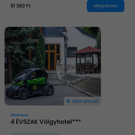
91 360 Ft
Megnézem
Mátrafüred
Wellness
4 ÉVSZAK Völgyhotel***