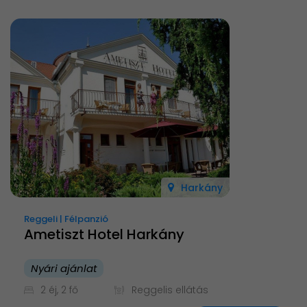
Harkány
Reggeli | Félpanzió
Ametiszt Hotel Harkány
Nyári ajánlat
2 éj, 2 fő
Reggelis ellátás