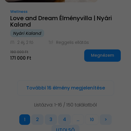
Wellness
Love and Dream Élményvilla | Nyári
Kaland
Nyári Kaland
2 éj, 2 fő
Reggelis ellátás
190 000 Ft
Megnézem
171 000 Ft
További 16 élmény megjelenítése
Listázva: 1-16 / 150 találatból
2
3
4
>
1
...
10
UTOLSÓ