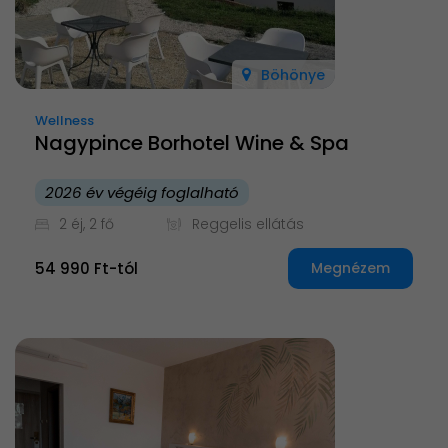
Böhönye
Wellness
Nagypince Borhotel Wine & Spa
2026 év végéig foglalható
2 éj, 2 fő
Reggelis ellátás
54 990 Ft-tól
Megnézem