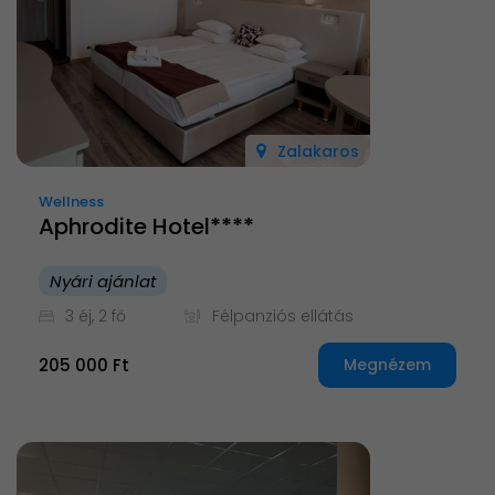
Zalakaros
Wellness
Aphrodite Hotel****
Nyári ajánlat
3 éj, 2 fő
Félpanziós ellátás
205 000 Ft
Megnézem