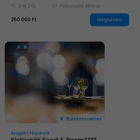
2 éj, 2 fő
Félpanziós ellátás
250 000 Ft
Megnézem
Balatonszemes
Reggeli | Félpanzió
Kistücsök Food & Room****