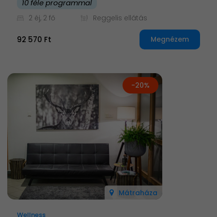
10 féle programmal
2 éj, 2 fő
Reggelis ellátás
92 570 Ft
Megnézem
-20%
Mátraháza
Wellness