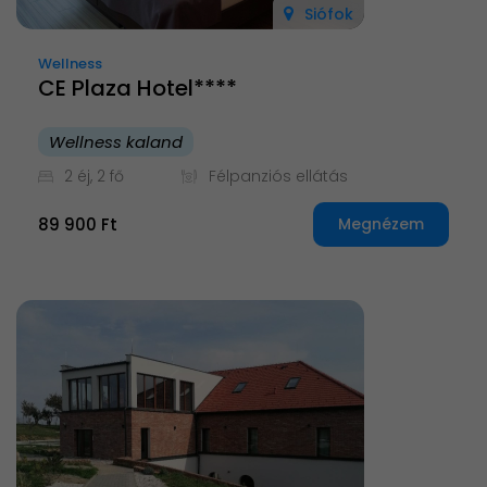
Siófok
Wellness
CE Plaza Hotel****
Wellness kaland
2 éj, 2 fő
Félpanziós ellátás
89 900 Ft
Megnézem