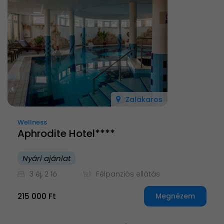
Zalakaros
Wellness
Aphrodite Hotel****
Nyári ajánlat
3 éj, 2 fő
Félpanziós ellátás
215 000 Ft
Megnézem