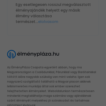
Egy esetlegesen rosszul megválasztott
élményajándék helyett egy másik
élmény választása
természet
...
elolvasom
Az ÉlményPláza Csapata egyetért abban, hogy ma
Magyarországon a Családunkkal, Párunkkal vagy Barátainkkal
töltött időre nagyobb szükség van mint valaha. Igen sok
nagyszerű szolgáltató található a Magyar piacon akiknek
lelkiismeretes munkája által sok ember szerezhet
felejthetetlen élményeket. Weboldalunkon természetesen
mindenki megtalálhatja maga számára vagy ajándéknak
szánt élményét melyekhez jó szórakozást és tartalmas
időtöltést kívánunk.