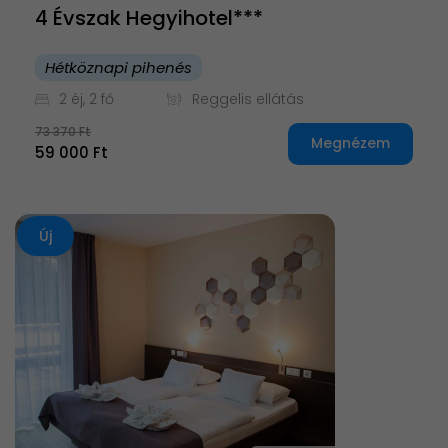
4 Évszak Hegyihotel***
Hétköznapi pihenés
2 éj, 2 fő
Reggelis ellátás
73 370 Ft
Megnézem
59 000 Ft
Új