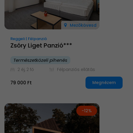
Mezőkövesd
Reggeli | Félpanzió
Zsóry Liget Panzió***
Természetközeli pihenés
2 éj, 2 fő
Félpanziós ellátás
79 000 Ft
Megnézem
-12%