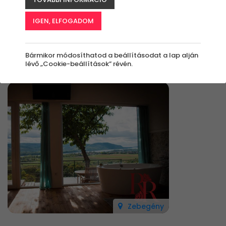
IGEN, ELFOGADOM
Élmények
Bármikor módosíthatod a beállításodat a lap alján
Rendezés:
lévő „Cookie-beállítások” révén.
Zebegény