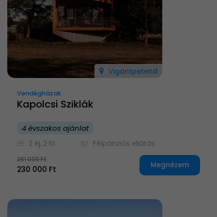
Vigántpetend
Vendégházak
Kapolcsi Sziklák
4 évszakos ajánlat
2 éj, 2 fő
Félpanziós ellátás
261 000 Ft
Megnézem
230 000 Ft