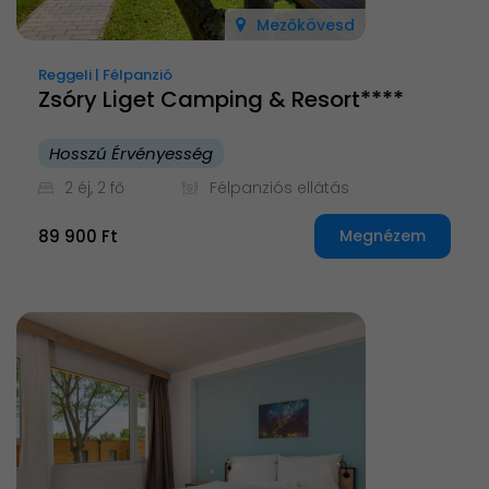
Mezőkövesd
Reggeli | Félpanzió
Zsóry Liget Camping & Resort****
Hosszú Érvényesség
2 éj, 2 fő
Félpanziós ellátás
89 900 Ft
Megnézem