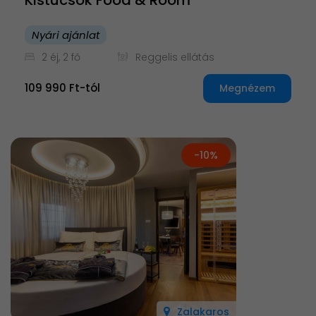
Nyári ajánlat
2 éj, 2 fő
Reggelis ellátás
109 990 Ft-tól
Megnézem
-10%
Zalakaros