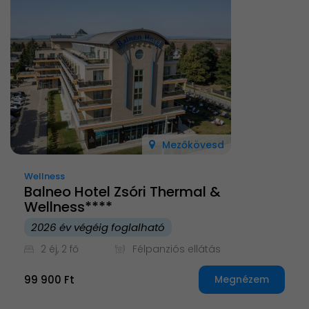
Mezőkövesd
Wellness
Balneo Hotel Zsóri Thermal &
Wellness****
2026 év végéig foglalható
2 éj, 2 fő
Félpanziós ellátás
99 900 Ft
Megnézem