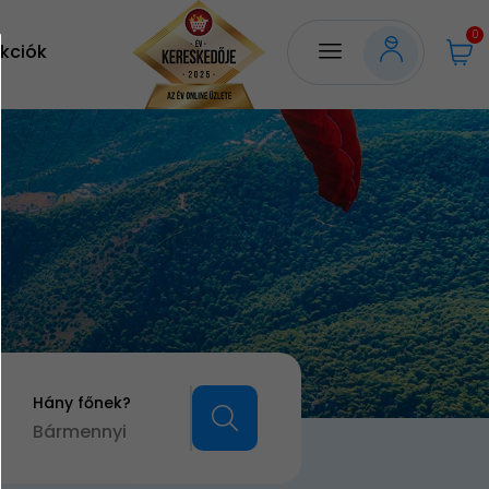
0
kciók
Hány főnek?
Bármennyi