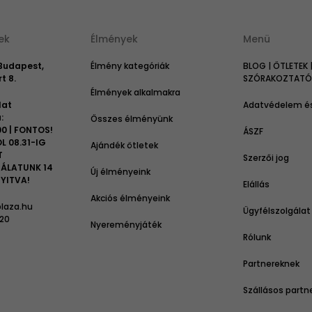
ek
Élmények
Menü
 Budapest,
Élmény kategóriák
BLOG | ÖTLETEK 
t 8.
SZÓRAKOZTATÓ 
Élmények alkalmakra
lat
Adatvédelem és
:
Összes élményünk
00 | FONTOS!
ÁSZF
L 08.31-IG
Ajándék ötletek
T
Szerzői jog
ÁLATUNK 14
Új élményeink
YITVA!
Elállás
Akciós élményeink
laza.hu
Ügyfélszolgálat
 20
Nyereményjáték
Rólunk
Partnereknek
Szállásos partn