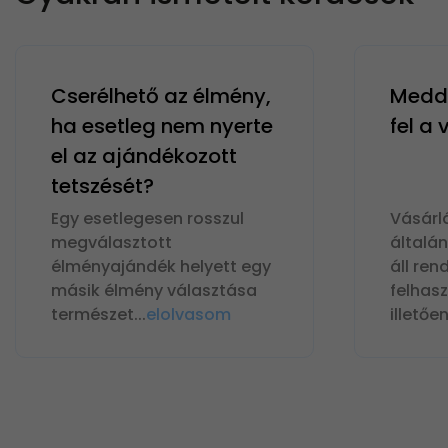
Cserélhető az élmény,
Meddi
ha esetleg nem nyerte
fel a
el az ajándékozott
tetszését?
Egy esetlegesen rosszul
Vásárl
megválasztott
általá
élményajándék helyett egy
áll ren
másik élmény választása
felhas
természet
...
elolvasom
illetőe