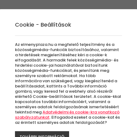
Élmények
Ajándék ötletek
Újdonságok
A
Cookie - Beállítások
Az elmenyplaza.hu a megfelelő teljesítmény és a
közösségimédia-funkciók biztosításához, valamint
a hirdetések megjelenítéséhez kéri a cookie-k
elfogadását. A harmadik felek közösségimédia- és
k
hirdetési cookie-jai használatával biztosítunk
közösségimédia-funkciókat, és jelenítünk meg
személyre szabott reklámokat. Ha több
információra van szükséged, vagy kiegészítenéd a
beállításaidat, kattints a További információ
gombra, vagy keresd fel a webhely alsó részéről
elérhető Cookie-beállítások területet. A cookie-kkal
kapcsolatos további információért, valamint a
személyes adatok feldolgozásának ismertetéséért
tekintsd meg
Adatvédelmi és cookie-kra vonatkozó
 értékben?
Milyen besorolás?
Milyen ellátás?
szabályzatunkat
. Elfogadod ezeket a cookie-kat és
nnyi
Mindegy
Mindegy
az érintett személyes adatok feldolgozását?
TOVÁBBI INFORMÁCIÓ