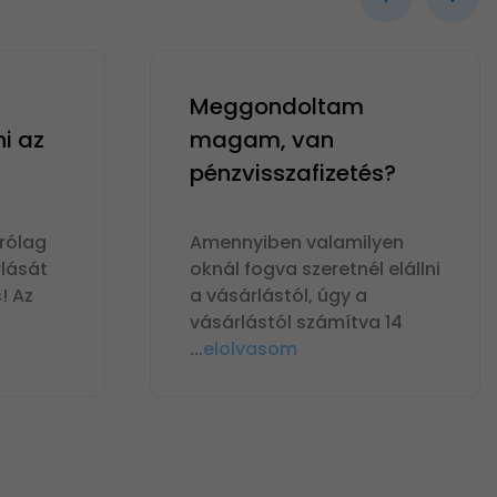
Meggondoltam
ni az
magam, van
pénzvisszafizetés?
rólag
Amennyiben valamilyen
lását
oknál fogva szeretnél elállni
! Az
a vásárlástól, úgy a
vásárlástól számítva 14
...
elolvasom