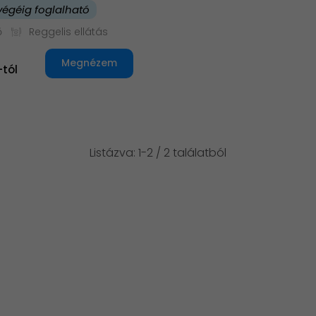
végéig foglalható
ő
Reggelis ellátás
Megnézem
-tól
Listázva: 1-2 / 2 találatból