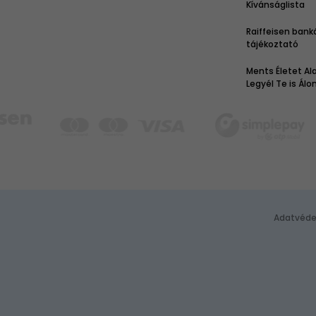
Kívánságlista
Raiffeisen bank
tájékoztató
Ments Életet Ala
Legyél Te is Ál
Adatvéde