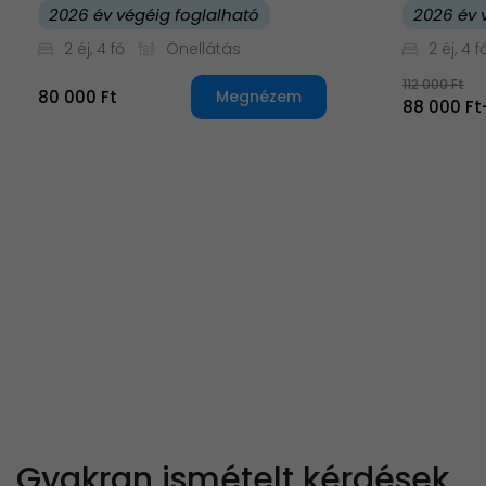
2026 év végéig foglalható
2026 év 
2 éj, 4 fő
Önellátás
2 éj, 4 f
112 000 Ft
80 000 Ft
Megnézem
88 000 Ft
Gyakran ismételt kérdések