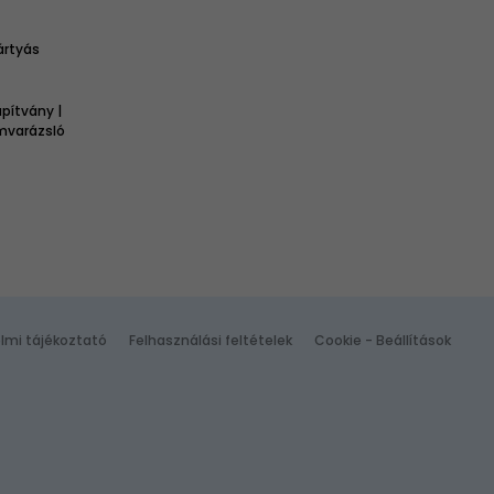
ártyás
pítvány |
omvarázsló
lmi tájékoztató
Felhasználási feltételek
Cookie - Beállítások