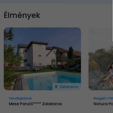
Élmények
Zalakaros
Vendégházak
Reggeli | F
Mese Panzió**** Zalakaros
Natura P