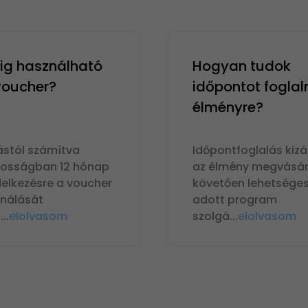
g használható
Hogyan tudok
 voucher?
időpontot foglal
élményre?
ástól számítva
Időpontfoglalás kizá
nosságban 12 hónap
az élmény megvásár
delkezésre a voucher
követően lehetséges
ználását
adott program
n
...
elolvasom
szolgá
...
elolvasom