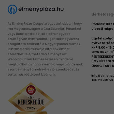
Elérhetőség
Az ÉlményPláza Csapata egyetért abban, hogy
Irodánk: 1137
ma Magyarországon a Családunkkal, Párunkkal
Újpesti rakpar
vagy Barátainkkal töltött időre nagyobb
Ügyfélszolgá
szükség van mint valaha. Igen sok nagyszerű
nyitvatartása
szolgáltató található a Magyar piacon akiknek
H-P 8:00 - 16:
lelkiismeretes munkája által sok ember
2026.06.26-TÓ
szerezhet felejthetetlen élményeket.
PÉNTEKENKÉN
Weboldalunkon természetesen mindenki
ÜGYFÉLSZOLG
megtalálhatja maga számára vagy ajándéknak
ÓRÁIG TART N
szánt élményét melyekhez jó szórakozást és
tartalmas időtöltést kívánunk.
info@elmenyp
+36 20 239 59