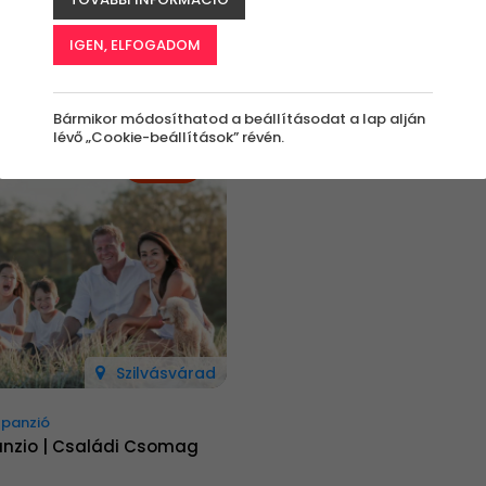
IGEN, ELFOGADOM
Bármikor módosíthatod a beállításodat a lap alján
lévő „Cookie-beállítások” révén.
-21%
Szilvásvárad
élpanzió
anzio | Családi Csomag